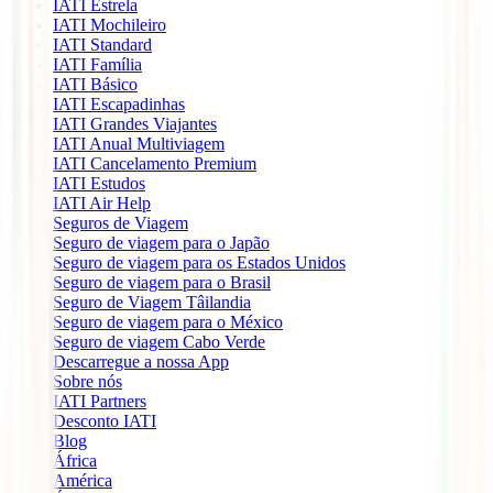
IATI Estrela
IATI Mochileiro
IATI Standard
IATI Família
IATI Básico
IATI Escapadinhas
IATI Grandes Viajantes
IATI Anual Multiviagem
IATI Cancelamento Premium
IATI Estudos
IATI Air Help
Seguros de Viagem
Seguro de viagem para o Japão
Seguro de viagem para os Estados Unidos
Seguro de viagem para o Brasil
Seguro de Viagem Tâilandia
Seguro de viagem para o México
Seguro de viagem Cabo Verde
Descarregue a nossa App
Sobre nós
IATI Partners
Desconto IATI
Blog
África
América