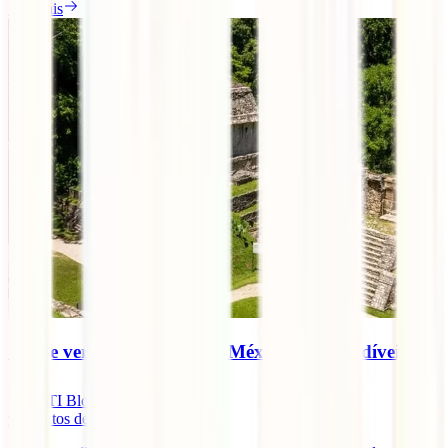
Ler mais
O que ver e o que fazer no México: 9 imperdíveis
IATI Blog
9
minutos de leitura