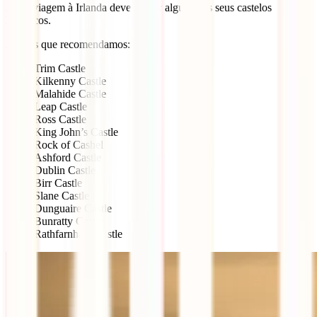
A tua viagem à Irlanda deve incluir alguns dos seus castelos
históricos.
Alguns que recomendamos:
Trim Castle
Kilkenny Castle
Malahide Castle
Leap Castle
Ross Castle
King John’s Castle
Rock of Cashel
Ashford Castle
Dublin Castle
Birr Castle
Slane Castle
Dunguaire Castle
Bunratty Castle
Rathfarnham Castle