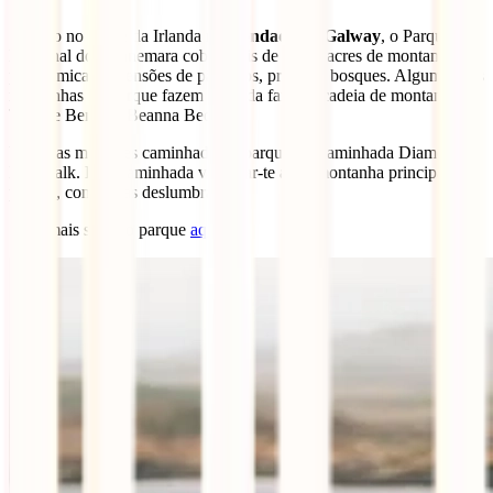
Situado no Oeste da Irlanda no
Condado de Galway
, o Parque
Nacional do Connemara cobre mais de 7.000 acres de montanhas
panorâmicas, extensões de pântanos, prados e bosques. Algumas das
montanhas do parque fazem parte da famosa cadeia de montanhas
Twelve Bens ou Beanna Beola.
Uma das melhores caminhada do parque é a caminhada Diamond
Hill Walk. Esta caminhada vai levar-te até à montanha principal do
parque, com vistas deslumbrantes.
Sabe mais sobre o parque
aqui
.