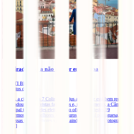
10 miradouros a não perder em Lisboa
IATI Blog
4
minutos de leitura
Lisboa, a cidade das 7 Colinas, faz jus ao nome e está bem recheada
de miradouros com vistas fantásticas e, neste momento, a Câmara
Municipal tem 19 deles eleitos como oficiais. E destes 19
escolhemos os 10 melhores Miradouros da capital portuguesa, para
que possas ter as melhores vistas, e ainda, tirar aquelas fotografias
que [...]