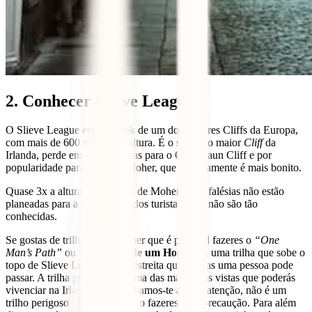
2. Conhecer Slieve League
O Slieve League está no rank de um dos maiores Cliffs da Europa,
com mais de 600 metros de altura. É o segundo maior
Cliff
da
Irlanda, perde em altura apenas para o Croaghaun Cliff e por
popularidade para Cliffs of Moher, que esteticamente é mais bonito.
Quase 3x a altura das falésias de Moher, estas falésias não estão
planeadas para a maior parte dos turistas, pois não são tão
conhecidas.
Se gostas de trilhos, fica a saber que é possível fazeres o
“One
Man’s Path”
ou
“Caminho de um Homem”
, uma trilha que sobe o
topo de Slieve League, é tão estreita que apenas uma pessoa pode
passar. A trilha proporciona uma das mais belas vistas que poderás
vivenciar na Irlanda. Aconselhamos-te a teres atenção, não é um
trilho perigoso mas é necessário fazeres com precaução. Para além