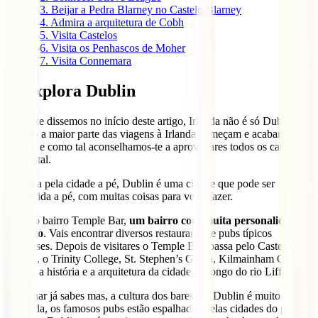
3
3. Beijar a Pedra Blarney no Castelo Blarney
4
4. Admira a arquitetura de Cobh
5
5. Visita Castelos
6
6. Visita os Penhascos de Moher
7
7. Visita Connemara
1. Explora Dublin
Como te dissemos no início deste artigo, Irlanda não é só Dublin, no
entanto a maior parte das viagens à Irlanda começam e acabam em
Dublin e como tal aconselhamos-te a aproveitares todos os cantinhos
da capital.
Vagueia pela cidade a pé, Dublin é uma cidade que pode ser
percorrida a pé, com muitas coisas para ver e fazer.
Visita o bairro Temple Bar,
um bairro com muita personalidade e
encanto
. Vais encontrar diversos restaurantes e pubs típicos
irlandeses. Depois de visitares o Temple Bar, passa pelo Castelo de
Dublin, o Trinity College, St. Stephen’s Green, Kilmainham Gaol e
admira a história e a arquitetura da cidade ao longo do rio Liffey.
Se calhar já sabes mas, a cultura dos bares em Dublin é muito
divertida, os famosos pubs estão espalhados pelas cidades do país e