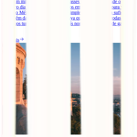
Seria um milagre se não te apaixonasses pelo México desde o
primeiro dia que lhe colocas os olhos em cima. Há tanto para ver e
fazer no México que uma viagem simplesmente não seria suficiente.
Para além das praias da Riviera Maya que aparecem em todas os
catálogos turísticos, este enorme país norte-americano pode gabar-se
[...]
Ler mais