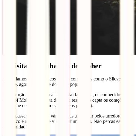
6. Visita os Penhascos de Moher
Já te falamos dos penhascos menos conhecidos como o Slieve
League, agora falamos-te dos mais populares.
Esta atração natural é a mais visitada da Irlanda, os conhecidos The
Cliffs of Moher. Esta vista de tirar a respiração capta os corações de
todos que o visitam (e não são poucas pessoas).
Podes passar de 1 hora a várias horas a vaguear pelos arredores do
penhasco e a desfrutar de vistas deslumbrantes. Não percas esta
oportunidade.