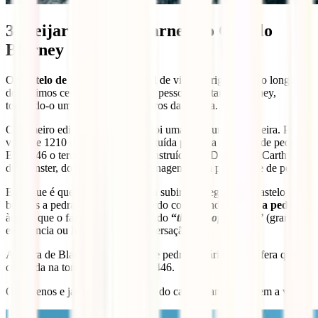
3. Beijar a Pedra Blarney no Castelo
Blarney
O
Castelo de Blarney
é um local de visita obrigatória. Ao longo
dos últimos cem anos, milhões de pessoas visitaram Blarney,
tornando-o um dos maiores tesouros da Irlanda.
O primeiro edifício no século X foi uma estrutura de madeira. Por
volta de 1210 d.C., esta foi substituída por uma estrutura de pedra.
Em 1446 o terceiro castelo foi construído por Dermot McCarthy, rei
de Munster, do qual a torre de menagem ainda permanece de pé.
E porque é que te aconselhamos a subir aos degraus do castelo para
beijares a pedra Blarney? De acordo com a lenda,
beijar a pedra
dá
àquele que o faz o dom denominado
“
the gift of the gab”
(grande
eloquência ou habilidade na conversação)
A Pedra de Blarney é um bloco de pedra calcária carbonífera que foi
colocada na torre do castelo em 1446.
Os terrenos e jardins circundantes do castelo também valem a visita.