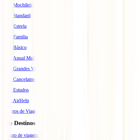
IATI Mochileiro
IATI Standard
IATI Estrela
IATI Familia
IATI Básico
IATI Anual Multiviagem
IATI Grandes Viajantes
IATI Cancelamento Premium
IATI Estudos
IATI AirHelp
Seguros de Viagem
Top Destinos
Seguro de viagem para o Japão