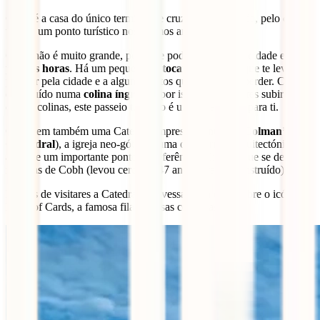
Cobh é a casa do único terminal de cruzeiros da Irlanda, pelo que se
tornou um ponto turístico nos últimos anos.
Cobh não é muito grande, pelo que podes conhecer a cidade em
poucas horas
. Há um pequeno
autocarro turístico
que te leva a
passear pela cidade e a alguns pontos que não podes perder. Cobh é
construído numa
colina íngreme,
por isso se não queres subir
descer colinas, este passeio turístico é uma boa opção para ti.
Cobh tem também uma Catedral impressionante (
St. Colman’s
Cathedral
), a igreja neo-gótica é uma obra-prima arquitectónica,
além de um importante ponto de referência religioso que se destaca
nas ruas de Cobh (levou cerca de 47 anos para ser construído).
Depois de visitares a Catedral, atravessa a rua e descobre o icónico
Deck of Cards, a famosa fila de casas coloridas.