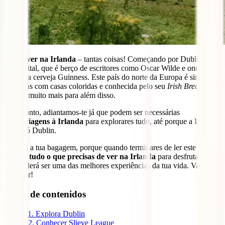
O que ver na Irlanda
– tantas coisas! Começando por Dublin, a
sua capital, que é berço de escritores como Oscar Wilde e onde
nasceu a cerveja Guinness. Este país do norte da Europa é sinónimo
de portas com casas coloridas e conhecida pelo seu
Irish Breakfast,
mas há muito mais para além disso.
No entanto, adiantamos-te já que podem ser necessárias
várias
viagens à Irlanda
para explorares tudo, até porque a Irlanda
não é só Dublin.
Prepara a tua bagagem, porque quando terminares de ler este guia já
saberás
tudo o que precisas de ver na Irlanda
para desfrutares do
que poderá ser uma das melhores experiências da tua vida. Vamos
começar!
Tabla de contenidos
1
1. Explora Dublin
2
2. Conhecer Slieve League