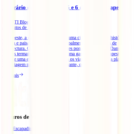
Itinerário de viagem de 4, 5 e 6 dias em Budapeste
IATI Blog
4
minutos de leitura
Budapeste, a capital da Hungria, é uma cidade repleta de história,
cultura e paisagens incríveis, principalmente para amantes de
arquitectura. Com as impressionantes pontes sobre o Rio Danúbio,
banhos termais relaxantes e uma ótima gastronomia, Budapeste
oferece uma experiência única para os viajantes. Se estás a planear
uma viagem para esta cidade fascinante, quer tenhas [...]
Ler mais
Seguros de Viagem
IATI Escapadinhas