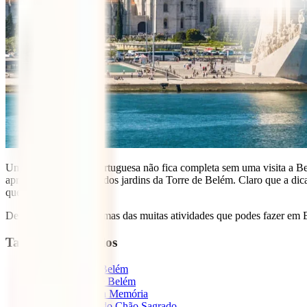
Uma visita à capital portuguesa não fica completa sem uma visita a B
apreciar o dia na relva dos jardins da Torre de Belém. Claro que a di
que vais fazer.
Deixamos-te com algumas das muitas atividades que podes fazer em 
Tabla de contenidos
1
O que ver em Belém
1.1
Torre de Belém
1.2
Igreja da Memória
1.3
Padrão do Chão Sagrado