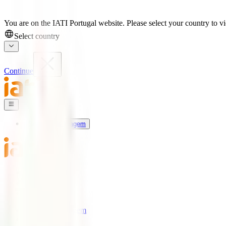
You are on the IATI Portugal website. Please select your country to vi
Select country
Continue
Seguros de Viagem
Universo IATI
Blog
Apoio
Seguros de Viagem
IATI Estrela