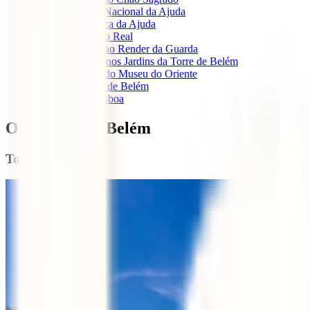
1.4
Palácio Nacional da Ajuda
1.5
Biblioteca da Ajuda
1.6
Picadeiro Real
1.7
Assistir ao Render da Guarda
1.8
Relaxar nos Jardins da Torre de Belém
1.9
Brunch do Museu do Oriente
1.10
Pastéis de Belém
1.11
Sud Lisboa
O que ver em Belém
Torre de Belém