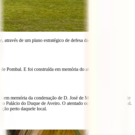
 através de um plano estratégico de defesa da barra do Tejo
 de Pombal. E foi construída em memória do atentado sofrido pelo
bal em memória da condenação de D. José de Mascarenhas, Duque de
a o Palácio do Duque de Aveiro. O atentado ocorreu perto deste local.
ução perto daquele local.