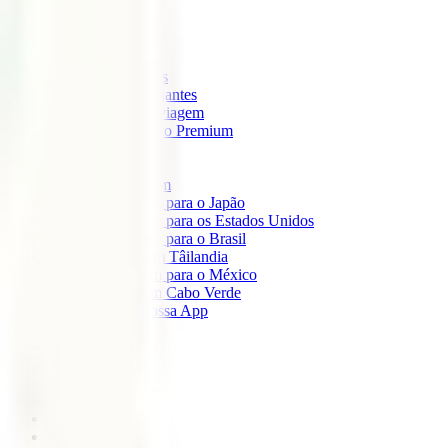
IATI Mochileiro
IATI Standard
IATI Família
IATI Básico
IATI Escapadinhas
IATI Grandes Viajantes
IATI Anual Multiviagem
IATI Cancelamento Premium
IATI Estudos
IATI Air Help
Seguros de Viagem
Seguro de viagem para o Japão
Seguro de viagem para os Estados Unidos
Seguro de viagem para o Brasil
Seguro de Viagem Tâilandia
Seguro de viagem para o México
Seguro de viagem Cabo Verde
Descarregue a nossa App
Sobre nós
IATI Partners
Desconto IATI
Blog
África
América
Ásia