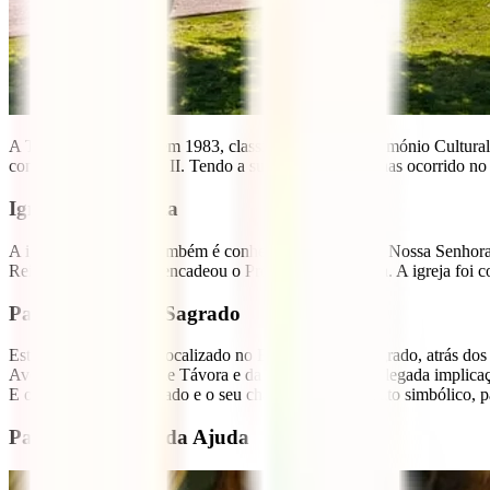
A Torre de Belém foi em 1983, classificada como Património Cultura
concebido por D. João II. Tendo a sua construção apenas ocorrido no
Igreja da Memória
A igreja da memória também é conhecida poi igreja de Nossa Senhora
Rei D. José, e que desencadeou o Processo dos Távora. A igreja foi co
Padrão do Chão Sagrado
Este Monumento fica localizado no Beco do Chão Sagrado, atrás do
Aveiro e do Marquês de Távora e da sua família pela alegada implicaç
E o Palácio foi confiscado e o seu chão salgado, num ato simbólico, p
Palácio Nacional da Ajuda