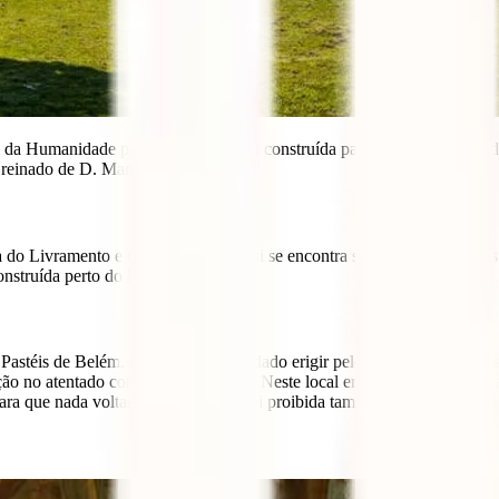
l da Humanidade pela UNESCO. Foi construída para proteção da cidade,
 reinado de D. Manuel.
 do Livramento e de São José. É aqui se encontra sepultado o Marquês
nstruída perto do local do atentado.
s Pastéis de Belém. O padrão foi mandado erigir pelo Marquês de Pom
ão no atentado contra o Rei D. José. Neste local era onde se encontrav
ara que nada voltasse a nascer ali. Foi proibida também qualquer constr