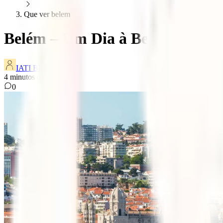
Que ver belem
Belém – Um Dia à Beira Rio
IATI Blog
4
minutos de leitura
0