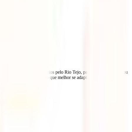
s atividades, desde passeios pelo Rio Tejo, passeios à Beira Rio, ou
te a escolher qual o seguro que melhor se adapta ao tipo de viagem