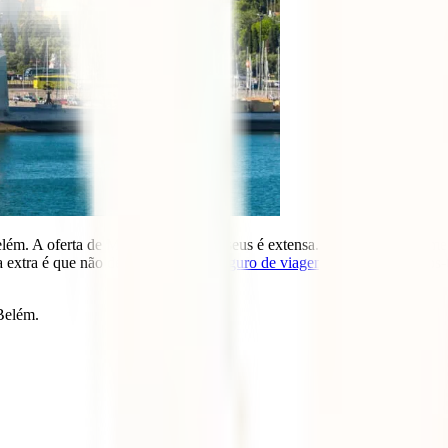
elém. A oferta de Monumentos e Museus é extensa. Para além de inúmera
ca extra é que não deves viajar sem
seguro de viagem
. Na Iati ajudamos-
Belém.