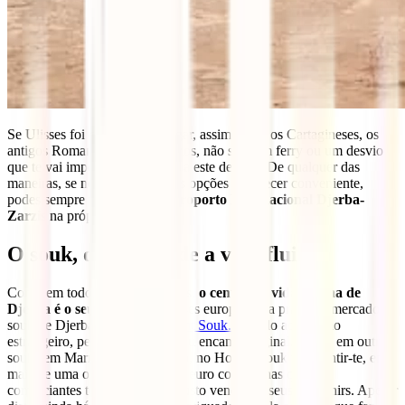
Se Ulisses foi capaz de lá chegar, assim como os Cartagineses, os
antigos Romanos e os Bizantinos, não será um ferry ou um desvio
que te vai impedir de chegares a este destino. De qualquer das
maneiras, se nenhuma das duas opções te parecer conveniente,
podes sempre
voar para o Aeroporto Internacional Djerba-
Zarzis
na própria ilha.
O souk, o lugar onde a vida flui
Como em todos os países árabes,
o centro da vida na ilha de
Djerba é o seu souk
– nos países europeus é a praça do mercado. O
souk de Djerba chama-se
Houmt Souk.
Devido ao turismo
estrangeiro, perdeu algum do seu encanto original. Como em outros
souks em Marrocos ou no Egito, no Houmt Souk vais sentir-te, em
mais de uma ocasião, como um euro com pernas que os
comerciantes tentam a todo o custo vender os seus souvenirs. Apesar