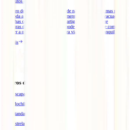
11
minutos de leitura
O seguro de viagem para Cabo Verde não é obrigatório, mas pode
fazer toda a diferença em caso de emergência médica, evacuação
entre ilhas ou repatriamento. Neste artigo, explicamos que
coberturas deves valorizar, quanto pode custar o seguro e como
escolher a opção mais adequada para viajar com mais tranquilidade.
Ler mais
Seguros de Viagem
IATI Escapadinhas
IATI Mochileiro
IATI Standard
IATI Estrela