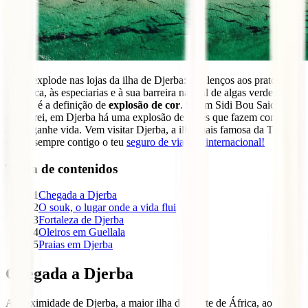
A cor explode nas lojas da ilha de Djerba: dos lenços aos pratos de
cerâmica, às especiarias e à sua barreira natural de algas verdes.
Djerba é a definição de
explosão de cor
. Se em Sidi Bou Said o
azul é rei, em Djerba há uma explosão de cores que fazem com que
a ilha ganhe vida. Vem visitar Djerba, a ilha mais famosa da Tunísia,
e leva sempre contigo o teu
seguro de viagem internacional!
Tabla de contenidos
1
Chegada a Djerba
2
O souk, o lugar onde a vida flui
3
Fortaleza de Djerba
4
Oleiros em Guellala
5
Praias em Djerba
Chegada a Djerba
A proximidade de Djerba, a maior ilha do Norte de África, ao