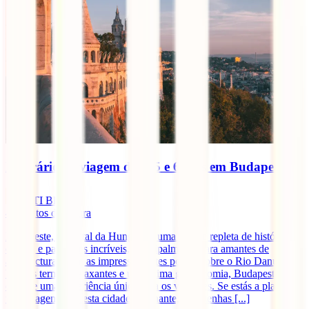
Itinerário de viagem de 4, 5 e 6 dias em Budapeste
IATI Blog
4
minutos de leitura
Budapeste, a capital da Hungria, é uma cidade repleta de história,
cultura e paisagens incríveis, principalmente para amantes de
arquitectura. Com as impressionantes pontes sobre o Rio Danúbio,
banhos termais relaxantes e uma ótima gastronomia, Budapeste
oferece uma experiência única para os viajantes. Se estás a planear
uma viagem para esta cidade fascinante, quer tenhas [...]