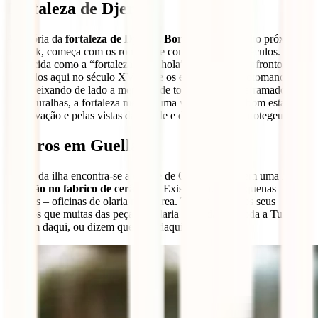
Fortaleza de Djerba
A história da
fortaleza de Djerba, Borj El Kebir
, muito próxima
do souk, começa com os romanos e continua durante séculos. É
conhecida como a “fortaleza espanhola” devido aos confrontos
ocorridos aqui no século XVI entre os espanhóis e os otomanos.
Mas, deixando de lado a memória de todo o sangue derramado nas
suas muralhas, a fortaleza merece uma visita pelo seu bom estado de
conservação e pelas vistas da cidade e da costa que a protegeu.
Oleiros em Guellala
No sul da ilha encontra-se a cidade de Guellala, que tem uma
longa
tradição no fabrico de cerâmica.
Existem muitas pequenas – e
grandes – oficinas de olaria nesta área. Tal é a fama dos seus
artesãos que muitas das peças de olaria vendidas em toda a Tunísia
provêm daqui, ou dizem que vêm daqui.