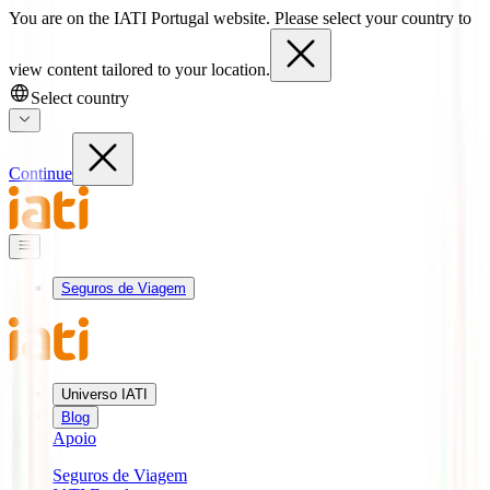
You are on the IATI Portugal website. Please select your country to
view content tailored to your location.
Select country
Continue
Seguros de Viagem
Universo IATI
Blog
Apoio
Seguros de Viagem