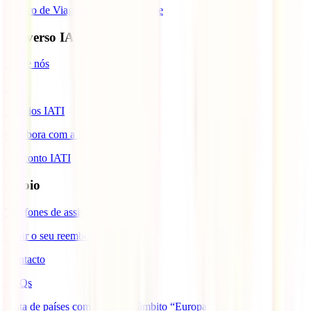
Seguro de Viagem para Cabo Verde
Universo IATI
Sobre nós
Blog
Prémios IATI
Colabora com a IATI
Desconto IATI
Apoio
Telefones de assistência
Gerir o seu reembolso
Contacto
FAQs
Lista de países com cobertura âmbito “Europa”