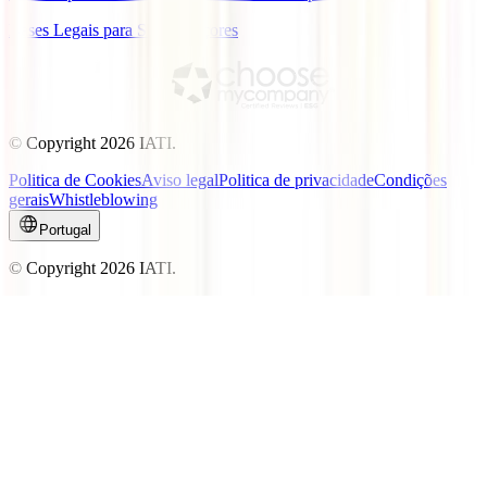
Bases Legais para Sorteio Açores
© Copyright
2026
IATI.
Politica de Cookies
Aviso legal
Politica de privacidade
Condições
gerais
Whistleblowing
Portugal
© Copyright
2026
IATI.