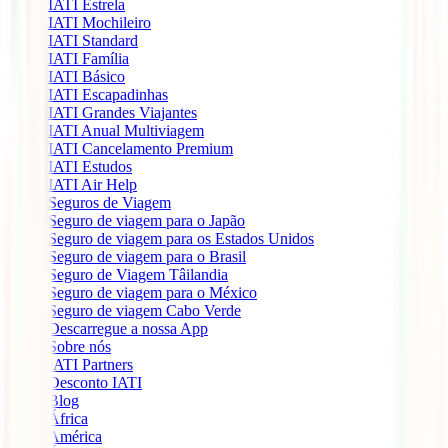
IATI Estrela
IATI Mochileiro
IATI Standard
IATI Família
IATI Básico
IATI Escapadinhas
IATI Grandes Viajantes
IATI Anual Multiviagem
IATI Cancelamento Premium
IATI Estudos
IATI Air Help
Seguros de Viagem
Seguro de viagem para o Japão
Seguro de viagem para os Estados Unidos
Seguro de viagem para o Brasil
Seguro de Viagem Tâilandia
Seguro de viagem para o México
Seguro de viagem Cabo Verde
Descarregue a nossa App
Sobre nós
IATI Partners
Desconto IATI
Blog
África
América