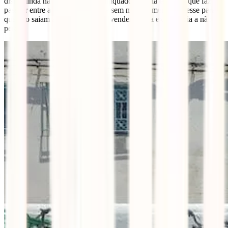
disto, ainda há aquele charme antiquado, aquela essência que faz
passear entre as bancas – sempre sem mostrar muito interesse para
que não saiam atrás de ti a tentar vender – uma experiência a não
perder.