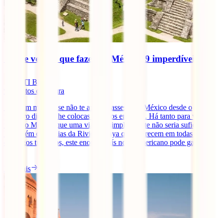
O que ver e o que fazer no México: 9 imperdíveis
IATI Blog
9
minutos de leitura
Seria um milagre se não te apaixonasses pelo México desde o
primeiro dia que lhe colocas os olhos em cima. Há tanto para ver e
fazer no México que uma viagem simplesmente não seria suficiente.
Para além das praias da Riviera Maya que aparecem em todas os
catálogos turísticos, este enorme país norte-americano pode gabar-se
[...]
Ler mais