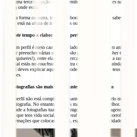
ainda uma terceira opção que te permite encontrar viajantes nas
cidades onde estás.
De uma forma ou outra, tens de elaborar um perfil. Tu já sabes que
és fixe; está na altura de mostrar aos outros porquê.
– Investe tempo a elaborar o teu perfil
Um bom perfil é meio caminho andado para conseguir um anfitrião.
Tens de preencher várias secções (não precisas de preencher todas
se não quiseres!), entre elas uma acerca de ti, outra sobre a razão
pela qual estás no
couchsurfing
, outra com interesses ou ainda uma
na qual deves explicar aquilo que podes partilhar com os teus
anfitriões.
– As fotografias são mais importantes do que parecem
O teu perfil não está completo enquanto não colocares pelo menos
uma fotografia. No entanto, quantas mais fotografias, melhor. Dá
prioridade a fotografias tuas com amigos e/ou durante viagens;
mostra que tens vida social, que és real e que acaba por corroborar
as informações que colocas sobre ti, especialmente a tua idade.