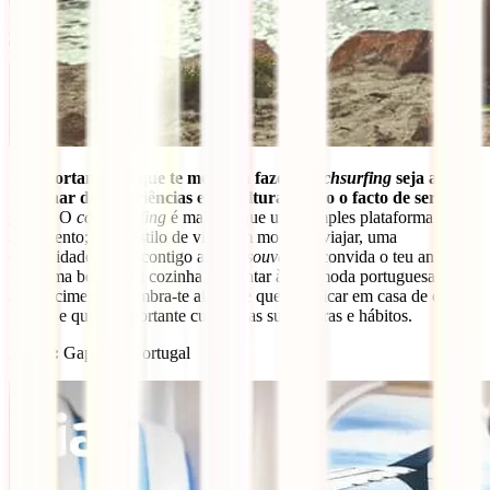
O importante é o que te motiva a fazer
couchsurfing
seja a
partilhar de experiências e de culturas e não o facto de ser
grátis.
O
couchsurfing
é mais do que uma simples plataforma de
alojamento; é um estilo de vida, um modo de viajar, uma
comunidade. Leva contigo alguns
souvenirs
, convida o teu anfitrião
para uma bebida ou cozinha um jantar à boa moda portuguesa como
agradecimento. Lembra-te ainda de que vais ficar em casa de outra
pessoa e que é importante cumprir as suas regras e hábitos.
Autor:
Gap Year Portugal