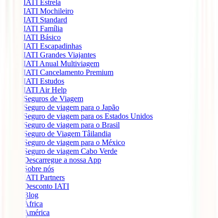
IATI Estrela
IATI Mochileiro
IATI Standard
IATI Família
IATI Básico
IATI Escapadinhas
IATI Grandes Viajantes
IATI Anual Multiviagem
IATI Cancelamento Premium
IATI Estudos
IATI Air Help
Seguros de Viagem
Seguro de viagem para o Japão
Seguro de viagem para os Estados Unidos
Seguro de viagem para o Brasil
Seguro de Viagem Tâilandia
Seguro de viagem para o México
Seguro de viagem Cabo Verde
Descarregue a nossa App
Sobre nós
IATI Partners
Desconto IATI
Blog
África
América