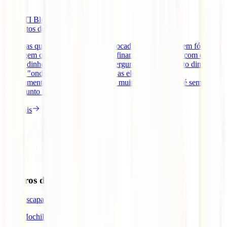
IATI Blog
4
minutos de leitura
Uma das questões muitas vezes colocadas por viajantes em fóruns
de viagem online tem a ver com as finanças em viagem, com como
gerir o dinheiro fora de Portugal. Perguntas como "quanto dinheiro
levar", "onde trocar", "como evitar as elevadas taxas de
levantamento nos multibancos" são muito comuns. Este é sempre
um assunto importante no [...]
Ler mais
Seguros de Viagem
IATI Escapadinhas
IATI Mochileiro