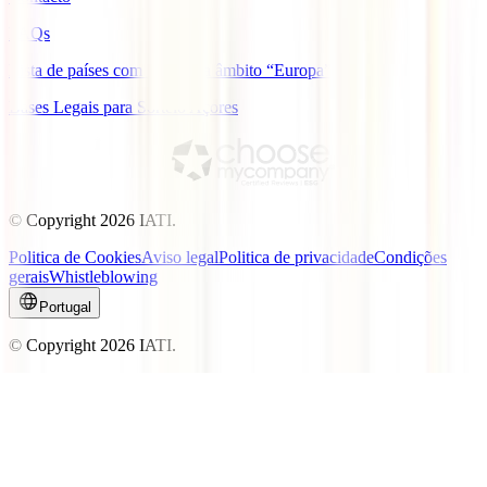
FAQs
Lista de países com cobertura âmbito “Europa”
Bases Legais para Sorteio Açores
© Copyright
2026
IATI.
Politica de Cookies
Aviso legal
Politica de privacidade
Condições
gerais
Whistleblowing
Portugal
© Copyright
2026
IATI.