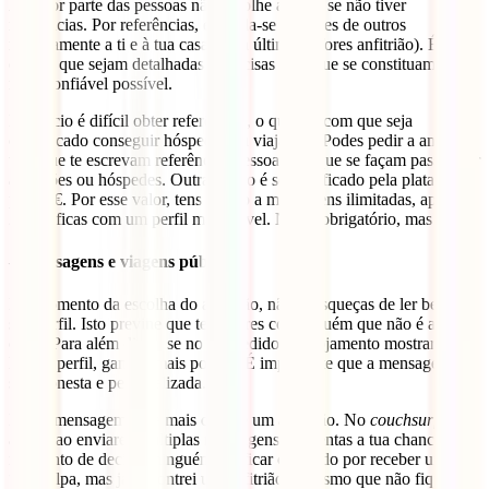
A maior parte das pessoas não escolhe a outra se não tiver
referências. Por referências, entenda-se opiniões de outros
relativamente a ti e à tua casa, (esta última se fores anfitrião). É
crucial que sejam detalhadas e precisas para que se constituam o
mais confiável possível.
No início é difícil obter referências, o que faz com que seja
complicado conseguir hóspedes ou viajantes. Podes pedir a amigos
teus que te escrevam referências pessoais ou que se façam passar por
anfitriões ou hóspedes. Outra opção é ser verificado pela plataforma,
por 52€. Por esse valor, tens direito a mensagens ilimitadas, apoio
24/7 e ficas com um perfil mais fiável. Não é obrigatório, mas ajuda!
– Mensagens e viagens públicas
No momento da escolha do anfitrião, não te esqueças de ler bem o
seu perfil. Isto previne que te depares com alguém que não é a tua
onda. Para além disso, se no teu pedido de alojamento mostrares que
leste o perfil, ganhas mais pontos. É importante que a mensagem
seja honesta e personalizada.
Envia mensagem para mais do que um anfitrião. No
couchsurfing
é
assim: ao enviares múltiplas mensagens, aumentas a tua chance. No
momento de decidir, ninguém vai ficar chateado por receber um
“desculpa, mas já encontrei um anfitrião”. Mesmo que não fiques