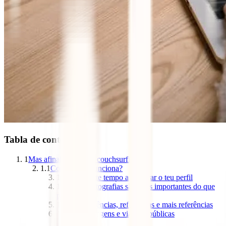
Tabla de contenidos
1
Mas afinal, o que é o couchsurfing?
1.1
Como é que funciona?
1.1.1
– Investe tempo a elaborar o teu perfil
1.1.2
– As fotografias são mais importantes do que
parecem
1.1.3
– Referências, referências e mais referências
1.1.4
– Mensagens e viagens públicas