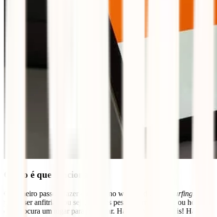
Como é que funciona?
O primeiro passo é fazer o registo no website do
couchsurfing
. Aqui
podes ser anfitrião, ou seja, recebes pessoas em tua casa, ou hóspede
que procura um lugar para pernoitar. Há quem seja os dois! Há