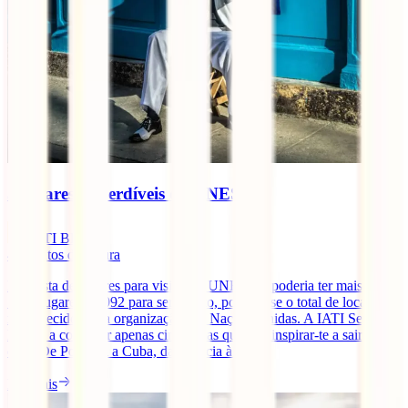
5 lugares imperdíveis da UNESCO
IATI Blog
4
minutos de leitura
Esta lista de lugares para visitar da UNESCO poderia ter mais de
1000 lugares – 1092 para ser exacto, pois é esse o total de locais
reconhecidos pela organização das Nações Unidas. A IATI Seguros
leva-te a conhecer apenas cinco, mas que vão inspirar-te a sair de
casa. De Portugal a Cuba, da Croácia à [...]
Ler mais