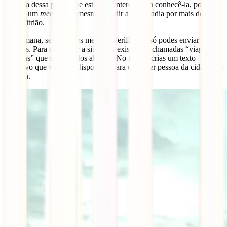
em casa dessa pessoa, se estiveres interesse em conhecê-la, podes
marcar um
meet up
ou mesmo dividir a tua estadia por mais do que
um anfitrião.
Por semana, se não fores membro verificado, só podes enviar 10
pedidos. Para contornar a situação, existem as chamadas “viagens
públicas” que são pedidos abertos. No fundo, crias um texto
apelativo que vai estar disponível para qualquer pessoa da cidade em
questão.