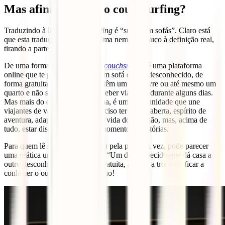
Mas afinal, o que é o couchsurfing?
Traduzindo à letra, o
couchsurfing
é “surfar em sofás”. Claro está
que esta tradução não se aproxima nem um pouco à definição real,
tirando a parte do sofá.
De uma forma muito sucinta, o
couchsurfing
é uma plataforma
online que te permite dormir num sofá de um desconhecido, de
forma gratuita. Há pessoas que têm um sofá livre ou até mesmo um
quarto e não se importam de receber viajantes durante alguns dias.
Mas mais do que uma plataforma, é uma comunidade que une
viajantes de vários países. É preciso ter mente aberta, espírito de
aventura, adaptação ao estilo de vida do anfitrião, mas, acima de
tudo, estar disposto a partilhar momentos e histórias.
Para quem lê sobre
couchsurfing
pela primeira vez, pode parecer
uma prática um pouco estranha. “Um desconhecido que dá casa a
outro desconhecido, de forma gratuita, apenas a troco de ficar a
conhecer o outro?”. É isso mesmo!