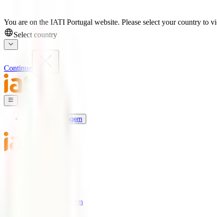
You are on the IATI Portugal website. Please select your country to vi
Select country
Continue
Seguros de Viagem
Universo IATI
Blog
Apoio
Seguros de Viagem
IATI Estrela