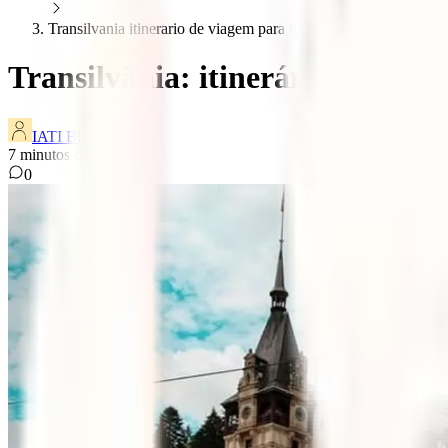
Transilvania itinerario de viagem para 8 dias
Transilvânia: itinerário de viag
IATI Blog
7
minutos de leitura
0