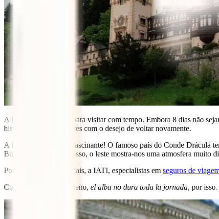
A Roménia é um país para visitar com tempo. Embora 8 dias não sejam 
história e cultura e ficares com o desejo de voltar novamente.
A Roménia é um país fascinante! O famoso país do Conde Drácula tem
Bucovina. Para além disso, o leste mostra-nos uma atmosfera muito d
Por tudo isto e muito mais, a IATI, especialistas em
seguros de viage
Como diz o ditado romeno,
el alba no dura toda la jornada
, por iss