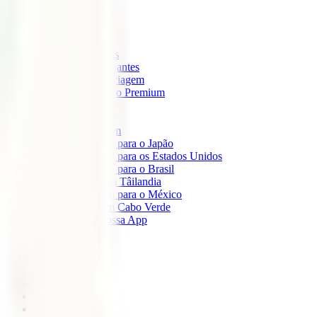
IATI Mochileiro
IATI Standard
IATI Família
IATI Básico
IATI Escapadinhas
IATI Grandes Viajantes
IATI Anual Multiviagem
IATI Cancelamento Premium
IATI Estudos
IATI Air Help
Seguros de Viagem
Seguro de viagem para o Japão
Seguro de viagem para os Estados Unidos
Seguro de viagem para o Brasil
Seguro de Viagem Tâilandia
Seguro de viagem para o México
Seguro de viagem Cabo Verde
Descarregue a nossa App
Sobre nós
IATI Partners
Desconto IATI
Blog
África
América
Ásia