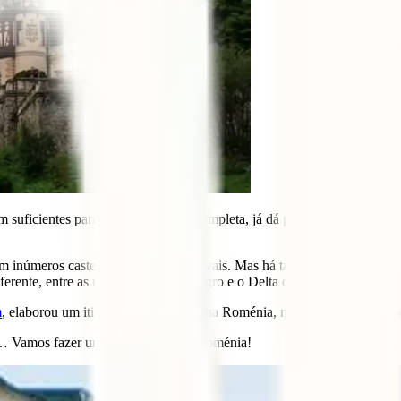
suficientes para fazer uma visita completa, já dá para
visitar a mític
 inúmeros castelos e cidades medievais. Mas há também os Cárpatos, q
iferente, entre as margens do Mar Negro e o Delta do Danúbio.
m
, elaborou um itinerário de oito dias na Roménia, mais concretamente, n
o… Vamos fazer uma digressão pela Roménia!