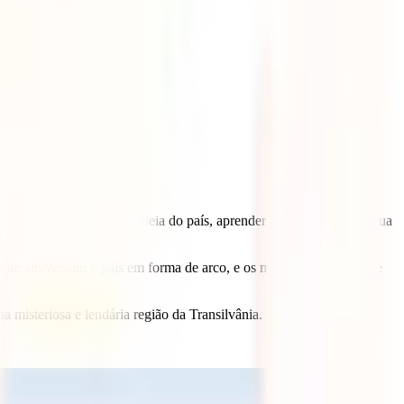
a Transilvânia
e ter uma ideia do país, aprender certos detalhes da sua
ue atravessam o país em forma de arco, e os mosteiros pintados de
a misteriosa e lendária região da Transilvânia.