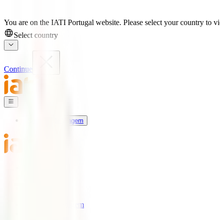
You are on the IATI Portugal website. Please select your country to vi
Select country
Continue
Seguros de Viagem
Universo IATI
Blog
Apoio
Seguros de Viagem
IATI Estrela