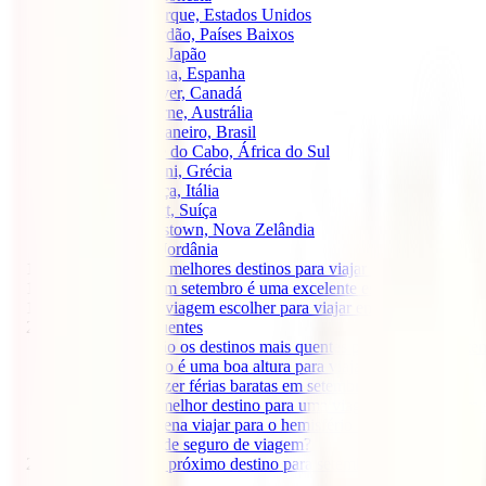
1.3
Nova Iorque, Estados Unidos
1.4
Amesterdão, Países Baixos
1.5
Tóquio, Japão
1.6
Barcelona, Espanha
1.7
Vancouver, Canadá
1.8
Melbourne, Austrália
1.9
Rio de Janeiro, Brasil
1.10
Cidade do Cabo, África do Sul
1.11
Santorini, Grécia
1.12
Florença, Itália
1.13
Zermatt, Suíça
1.14
Queenstown, Nova Zelândia
1.15
Petra, Jordânia
2
Tabela resumo: melhores destinos para viajar em setembro
3
Porque viajar em setembro é uma excelente escolha?
4
Que seguro de viagem escolher para viajar em setembro?
5
Perguntas frequentes
5.1
Quais são os destinos mais quentes para viajar em set
5.2
Setembro é uma boa altura para viajar?
5.3
Onde fazer férias baratas em setembro?
5.4
Qual o melhor destino para uma viagem romântica em 
5.5
Vale a pena viajar para o hemisfério sul em setembro?
5.6
Preciso de seguro de viagem?
6
Descobre o teu próximo destino para setembro