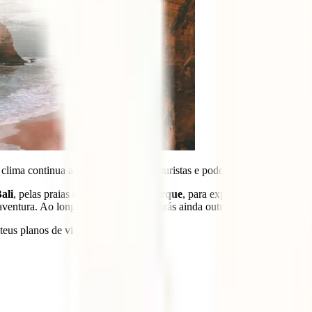
clima continua agradável, há menos turistas e podem surgir preços mais
ali
, pelas praias e natureza;
Nova Iorque
, para explorar a cidade com
 aventura. Ao longo do artigo encontrarás ainda outras sugestões na Eu
 teus planos de viagem em setembro.