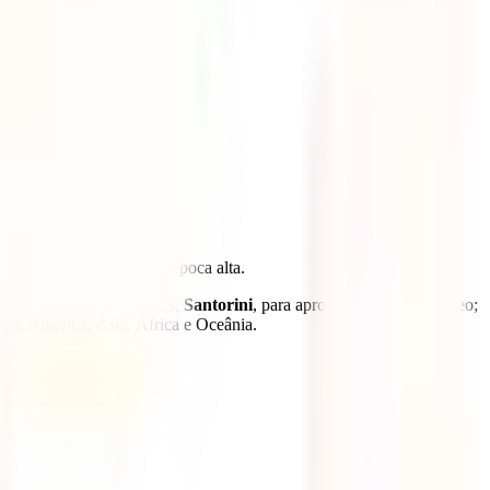
 competitivos do que na época alta.
 temperaturas mais amenas;
Santorini
, para aproveitar o Mediterrâneo;
ropa, América, Ásia, África e Oceânia.