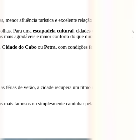
 menor afluência turística e excelente relação qualidade-preço.
colhas. Para uma
escapadela cultural
, cidades como
Paris, Tóquio,
as mais agradáveis e maior conforto do que durante o pico do verão.
, Cidade do Cabo
ou
Petra
, com condições favoráveis para
as férias de verão, a cidade recupera um ritmo mais tranquilo,
eus mais famosos ou simplesmente caminhar pelas margens do Sena