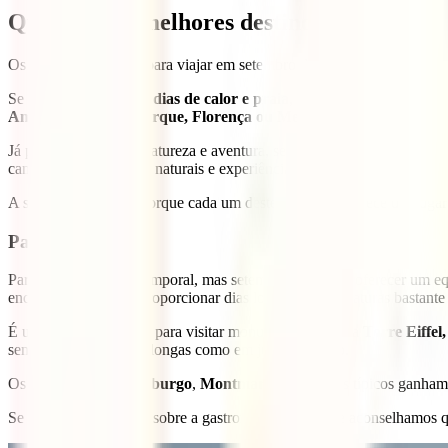
Quais são os melhores destinos para visit
Os melhores destinos para viajar em setembro dependem do tipo de via
Se procuras aproveitar
dias de calor e praia
, destinos como
Bali, Sa
Amesterdão, Nova Iorque, Florença ou Melbourne
oferecem a opo
Já para quem prefere natureza e aventura, setembro é uma excelente a
caminhadas, paisagens naturais e experiências ao ar livre.
A seguir explicamos porque cada um destes destinos merece um lugar n
Paris, França
Paris é um destino intemporal, mas setembro consegue oferecer um equi
enquanto continua a proporcionar dias longos e temperaturas bastante 
É uma excelente altura para visitar monumentos como a
Torre Eiffel,
sem enfrentar filas tão longas como em julho e agosto.
Os
jardins do Luxemburgo
,
Montmartre
e os cafés típicos ganha
Se quiseres saber mais sobre a gastronomia parisiense aconselhamos q