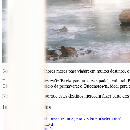
Setembro é um dos melhores meses para viajar: em muitos destinos, o 
Entre as melhores opções estão
Paris
, para uma escapadela cultural;
B
Cidade do Cabo
, no início da primavera; e
Queenstown
, ideal para
Neste guia explicamos porque estes destinos merecem fazer parte dos
Índice de Conteúdos
1
Quais são os melhores destinos para visitar em setembro?
1.1
Paris, França
1.2
Bali, Indonésia