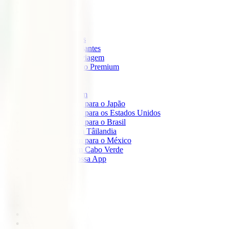
IATI Mochileiro
IATI Standard
IATI Família
IATI Básico
IATI Escapadinhas
IATI Grandes Viajantes
IATI Anual Multiviagem
IATI Cancelamento Premium
IATI Estudos
IATI Air Help
Seguros de Viagem
Seguro de viagem para o Japão
Seguro de viagem para os Estados Unidos
Seguro de viagem para o Brasil
Seguro de Viagem Tâilandia
Seguro de viagem para o México
Seguro de viagem Cabo Verde
Descarregue a nossa App
Sobre nós
IATI Partners
Desconto IATI
Blog
África
América
Ásia