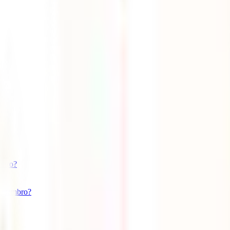
embro?
setembro?