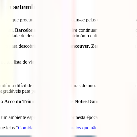
ar em setembro?
gem que procuras, mas alguns destacam-se pelas condições climatéricas,
ntorini, Barcelona
ou
o
Rio de Janeiro
continuam a ser excelentes es
rtunidade de descobrir o seu vasto património cultural com temperatur
ltura para descobrir destinos como
Vancouver, Zermatt, Queenstown
a tua lista de viagens para setembro.
líbrio difícil de encontrar noutras alturas do ano. Depois da azáfama d
agradáveis para passear.
o
Arco do Triunfo
ou a
Catedral de Notre-Dame
, explorar os mus
m um ambiente especialmente acolhedor nesta época do ano.
ue leias “
Comida típica de Paris: os pratos que não podes perder
“.