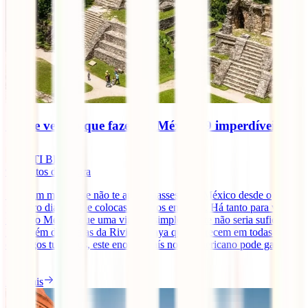
O que ver e o que fazer no México: 9 imperdíveis
IATI Blog
9
minutos de leitura
Seria um milagre se não te apaixonasses pelo México desde o
primeiro dia que lhe colocas os olhos em cima. Há tanto para ver e
fazer no México que uma viagem simplesmente não seria suficiente.
Para além das praias da Riviera Maya que aparecem em todas os
catálogos turísticos, este enorme país norte-americano pode gabar-se
[...]
Ler mais