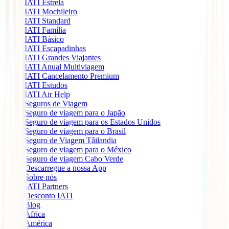
IATI Estrela
IATI Mochileiro
IATI Standard
IATI Família
IATI Básico
IATI Escapadinhas
IATI Grandes Viajantes
IATI Anual Multiviagem
IATI Cancelamento Premium
IATI Estudos
IATI Air Help
Seguros de Viagem
Seguro de viagem para o Japão
Seguro de viagem para os Estados Unidos
Seguro de viagem para o Brasil
Seguro de Viagem Tâilandia
Seguro de viagem para o México
Seguro de viagem Cabo Verde
Descarregue a nossa App
Sobre nós
IATI Partners
Desconto IATI
Blog
África
América