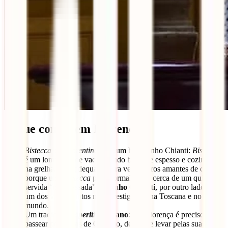
O que comer em Florença
Bistecca alla fiorentina
com um bom vinho Chianti:
Bistecca
é um lombinho de vaca cortado bastante espesso e cozinhado
na grelha. Só é adequado para verdadeiros amantes de carne
porque uma
bistecca
pesa normalmente cerca de um quilo e é
servida “mal-passada”. O
vinho Chianti
, por outro lado, é
um dos vinhos tintos mais prestigiados na Toscana e no
mundo.
Um tradicional
aperitivi
italiano
: Em Florença é preciso
passear pelas ruas de Oltrarno, deixar-se levar pelas suas