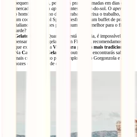
pequenas livrarias, pelas suas praças animadas em dias de
mercado e ter uma
aperitivi
antes do pôr-do-sol. O
aperitivi
é
o homólogo italiano do pós-trabalho. Deixa o trabalho, pede
um cocktail Aperol Spritz e desfruta de um buffet de pratos
italianos. Consegues pensar num plano melhor para o fim da
tarde?
Gelato italiano:
Quando se está em Itália, é impossível não
pensar em comer gelados. Em Florença, recomendamos-te
que experimentes a
Vivoli para gelados mais tradicionais.
Na
Cantina del Gelato
, por outro lado, encontrarás sabores
mais curiosos como por exemplo: queijo Gorgonzola e as
nozes ou o queijo de cabra.