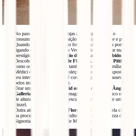
No passado, todas aquelas lojas onde hoje o luxo e o
consumismo estão em exposição eram lojas de carne e peixe.
Quando o corredor Vasariano foi construído sobre a ponte,
ligando o Palácio Pitti com o Vecchio, decidiu-se dar mais
prestígio à ponte e
o comércio de animais foi proibido.
Descobre
o maior edifício de Florença, o Palácio Pitti.
Tal
como os Uffizi, este palácio também pertenceu à família
Médici e algumas das suas coleções de arte estão expostas no
seu interior. Este complexo é composto por cinco museus e
pelos imensos jardins Boboli.
Tirar uma fotografia do
David original de Miguel Ângelo
na
Galleria dell’Academia
. A magia desta obra de cinco metros
de altura é que o artista só a esculpiu com a ajuda de um
cinzel.
Outra atividade
a fazer em Florença
é caminhar pela cidade
na procura de réplicas da escultura. Um está na Piazza della
Signoria e o outro na Piazzale Michelangelo.