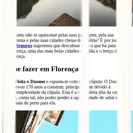
Itália, como não se apaixonar pelas suas paisagens, pela sua
gastronomia e pelas suas cidades cheias de história? É por isso que
na
Iati Seguros
sugerimos que descubras tudo o que há para fazer
em Florença, uma das mais belas cidades de Itália e o berço da
Renascença.
O que fazer em Florença
Visita o Duomo
e espanta-te com a sua cúpula: O Duomo
levou 170 anos a construir, principalmente devido à
complexidade da cúpula. Esta é a verdadeira jóia da catedral
e, como tal, não podes perder a oportunidade de subir e olhar
mais de perto para ela.