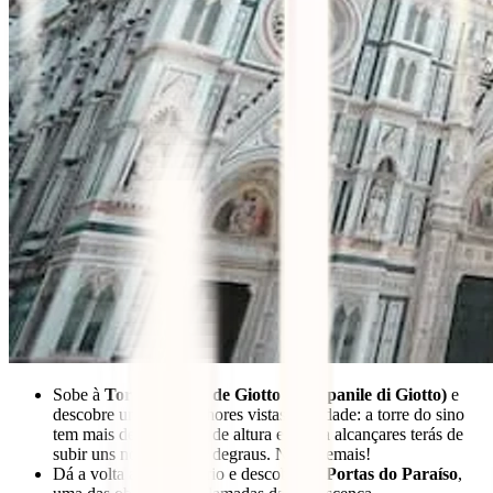
Sobe à
Torre do Sino de Giotto (Campanile di Giotto)
e
descobre uma das melhores vistas da cidade: a torre do sino
tem mais de 80 metros de altura e para a alcançares terás de
subir uns notáveis 414 degraus. Nada demais!
Dá a volta ao Baptistério e descobre as
Portas do Paraíso
,