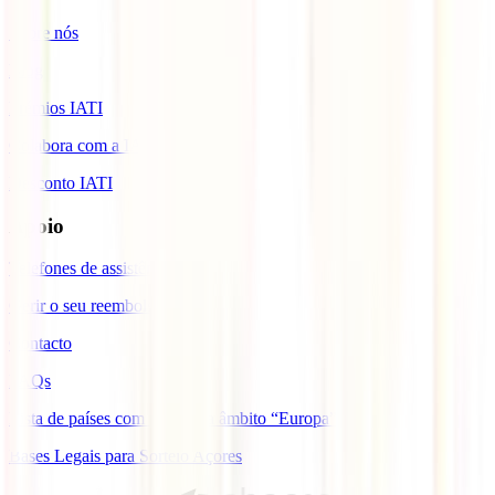
Sobre nós
Blog
Prémios IATI
Colabora com a IATI
Desconto IATI
Apoio
Telefones de assistência
Gerir o seu reembolso
Contacto
FAQs
Lista de países com cobertura âmbito “Europa”
Bases Legais para Sorteio Açores