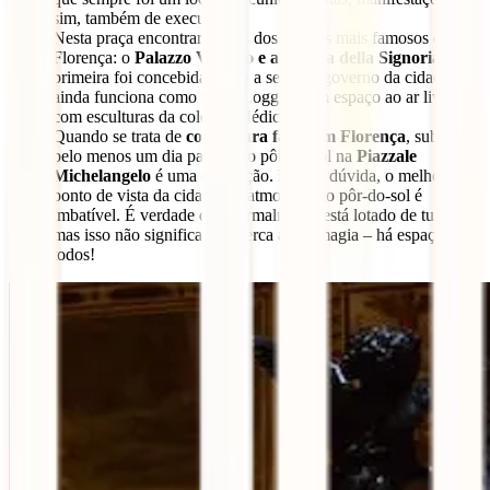
sim, também de execuções.
Nesta praça encontrarás dois dos lugares mais famosos de
Florença: o
Palazzo Vecchio e a Loggia della Signoria
. A
primeira foi concebida como a sede do governo da cidade e
ainda funciona como tal. A Loggia é um espaço ao ar livre
com esculturas da coleção Médici.
Quando se trata de
coisas para fazer em Florença
, subir
pelo menos um dia para ver o pôr-do-sol na
Piazzale
Michelangelo
é uma obrigação. É, sem dúvida, o melhor
ponto de vista da cidade e a atmosfera ao pôr-do-sol é
imbatível. É verdade que normalmente está lotado de turistas,
mas isso não significa que perca a sua magia – há espaço para
todos!