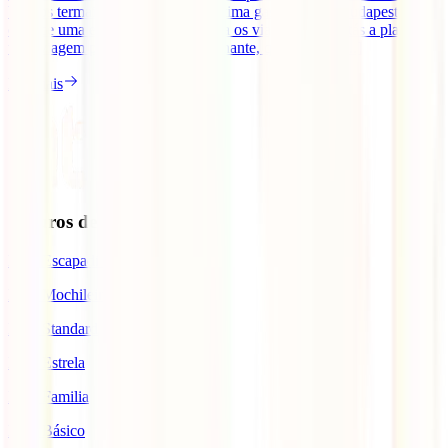
banhos termais relaxantes e uma ótima gastronomia, Budapeste
oferece uma experiência única para os viajantes. Se estás a planear
uma viagem para esta cidade fascinante, quer tenhas [...]
Ler mais
Seguros de Viagem
IATI Escapadinhas
IATI Mochileiro
IATI Standard
IATI Estrela
IATI Familia
IATI Básico