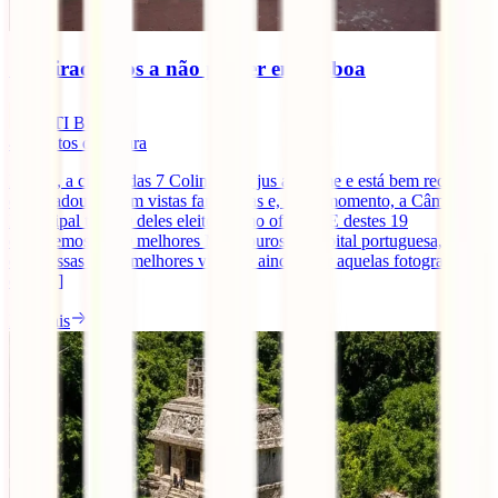
10 miradouros a não perder em Lisboa
IATI Blog
4
minutos de leitura
Lisboa, a cidade das 7 Colinas, faz jus ao nome e está bem recheada
de miradouros com vistas fantásticas e, neste momento, a Câmara
Municipal tem 19 deles eleitos como oficiais. E destes 19
escolhemos os 10 melhores Miradouros da capital portuguesa, para
que possas ter as melhores vistas, e ainda, tirar aquelas fotografias
que [...]
Ler mais