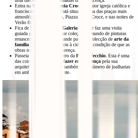
uma das obras mais aclamadas da Renascença.
Entra na
Basílica de Santa Croce
, a maior igreja católica e
franciscana do mundo. Está situada numa das praças mais
atmosféricas de Florença, Piazza Santa Croce, e nas noites de
Verão fica muito cheia!
Fica de queixo caído na
Galeria Uffizi
e faz uma visita
guiada para veres a melhor coleção do mundo de pinturas
renascentistas. Acolhe grande parte da colecção de
arte da
família Médici
, que a doou à cidade na condição de que as
obras nunca saiam de Florença.
Passeia de um lado ao outro da
Ponte Vecchio
. Esta é uma
das coisas obrigatórias
a fazer em Florença
pela sua
arquitetura e beleza, mas também pelo número de joalharias
em ambos os lados da ponte.