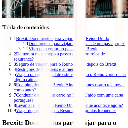
Tabla de contenidos
1
Brexit: Documentos para viajar para o Reino Unido
1.1
Documentos para viajar – precisas de um passaporte?
1.2
Visto para entrar no país após o Brexit
2
Demorará mais tempo a passar pelos controlos de
segurança?
3
Seguro de viagem para o Reino Unido depois do Brexit
4
Restrições de bagagens e alimentos
5
Viajar com um animal de estimação para o Reino Unido – há
alguma alteração?
6
Roaming depois do Brexit: Ainda podemos usar o telemóvel
como antes?
7
Conduzir e alugar um carro no Reino Unido com uma carta
portuguesa
8
Levantar dinheiro no Reino Unido – o que acontece agora?
9
Viajar depois do Brexit: Resumo e perguntas frequentes
Brexit: Documentos para viajar para o