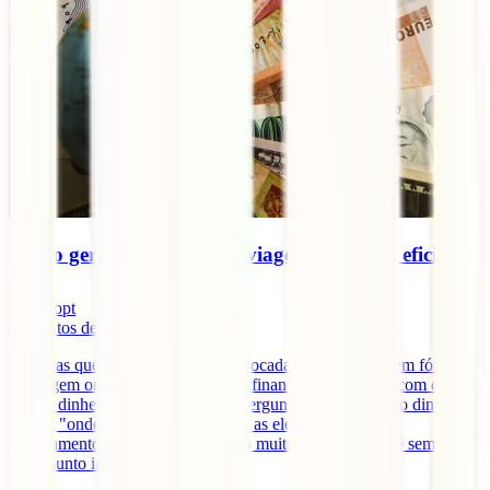
Como gerir o dinheiro em viagem de forma eficiente
infopt
4
minutos de leitura
Uma das questões muitas vezes colocadas por viajantes em fóruns
de viagem online tem a ver com as finanças em viagem, com como
gerir o dinheiro fora de Portugal. Perguntas como "quanto dinheiro
levar", "onde trocar", "como evitar as elevadas taxas de
levantamento nos multibancos" são muito comuns. Este é sempre
um assunto importante no [...]