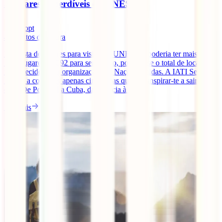
5 lugares imperdíveis da UNESCO
infopt
4
minutos de leitura
Esta lista de lugares para visitar da UNESCO poderia ter mais de
1000 lugares – 1092 para ser exacto, pois é esse o total de locais
reconhecidos pela organização das Nações Unidas. A IATI Seguros
leva-te a conhecer apenas cinco, mas que vão inspirar-te a sair de
casa. De Portugal a Cuba, da Croácia à [...]
Ler mais