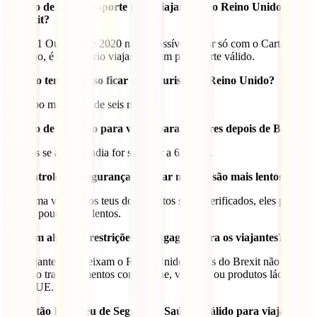
Preciso de um passaporte para viajar para o Reino Unido após
o Brexit?
Desde 1 Outubro de 2020 não é possível viajar só com o Cartão de
Cidadão, é obrigatório viajar com um passaporte válido.
Quanto tempo posso ficar como turista no Reino Unido?
O tempo máximo é de seis meses.
Preciso de um visto para viajar para Londres depois de Brexit?
Apenas se a tua estadia for superior a 6 meses.
Os controlos de segurança a entrar no país são mais lentos?
Sim, uma vez que os teus documentos serão verificados, eles podem
ser um pouco mais lentos.
Existem algumas restrições de bagagem para os viajantes?
Os viajantes que deixam o Reino Unido depois do Brexit não
poderão trazer alimentos como carne, vegetais ou produtos lácteos
para a UE.
O Cartão Europeu de Seguro de Saúde é válido para viajar