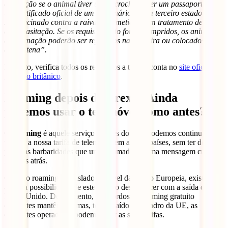
estimação se o animal tiver um microchip, tiver um passaporte ou
um certificado oficial de um veterinário de um terceiro estado, tiver
sido vacinado contra a raiva e submetido a um tratamento de
desparasitação. Se os requisitos não forem cumpridos, os animais
de estimação poderão ser rejeitados na fronteira ou colocados em
quarentena”.
Portanto, verifica todos os requisitos a ter em conta no
site oficial do
governo britânico
.
Roaming depois do Brexit: Ainda
podemos usar o telemóvel como antes?
O
roaming
é aquele serviço através do qual podemos continuar a
utilizar a nossa tarifa de telemóvel em alguns países, sem ter de
pagar as barbaridades que uma chamada ou uma mensagem custava
há anos atrás.
Como o roaming é legislado ao nível da União Europeia, existe
agora a possibilidade de este acordo desaparecer com a saída do
Reino Unido. De momento, os acordos de roaming gratuito
existentes mantêm-se, mas, tendo saído do quadro da UE, as
diferentes operadoras podem variar as suas tarifas.