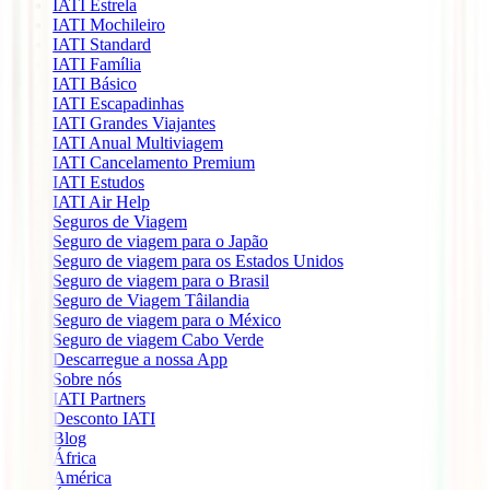
IATI Estrela
IATI Mochileiro
IATI Standard
IATI Família
IATI Básico
IATI Escapadinhas
IATI Grandes Viajantes
IATI Anual Multiviagem
IATI Cancelamento Premium
IATI Estudos
IATI Air Help
Seguros de Viagem
Seguro de viagem para o Japão
Seguro de viagem para os Estados Unidos
Seguro de viagem para o Brasil
Seguro de Viagem Tâilandia
Seguro de viagem para o México
Seguro de viagem Cabo Verde
Descarregue a nossa App
Sobre nós
IATI Partners
Desconto IATI
Blog
África
América