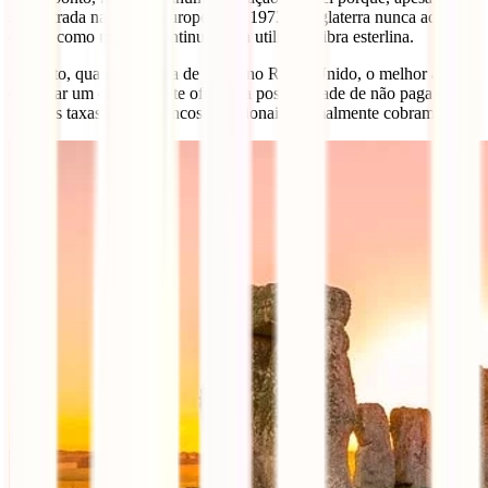
sua entrada na União Europeia em 1973, a Inglaterra nunca adoptou
o euro como moeda, continuando a utilizar a libra esterlina.
Portanto, quando se trata de pagar no Reino Unido, o melhor a fazer
é utilizar um cartão que te ofereça a possibilidade de não pagar as
grandes taxas que os bancos tradicionais normalmente cobram.