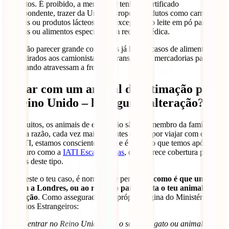
alimentos. É proibido, a menos que tenha o certificado
correspondente, trazer da União Europeia produtos como carne,
vegetais ou produtos lácteos; com excepção do leite em pó para
crianças ou alimentos especiais com receita médica.
Pode não parecer grande coisa, mas já houve casos de alimentos a
serem tirados aos camionistas que transportam mercadorias para a
UE quando atravessam a fronteira.
Viajar com um animal de estimação para
o Reino Unido – há alguma alteração?
Para muitos, os animais de estimação são um membro da família e,
por esta razão, cada vez mais viajantes optam por viajar com eles.
Na IATI, estamos conscientes disto e é por isso que temos apólices
de seguro como a
IATI Escapadinhas
, que oferece cobertura para
viagens deste tipo.
Se for este o teu caso, é normal que perguntes
como é que uma
viagem a Londres, ou ao resto do país, afecta o teu animal de
estimação
. Como assegurado pela própria página do Ministério dos
Negócios Estrangeiros:
“Pode entrar no Reino Unido com o seu cão, gato ou animal de