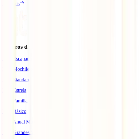
Ler mais
Seguros de Viagem
IATI Escapadinhas
IATI Mochileiro
IATI Standard
IATI Estrela
IATI Familia
IATI Básico
IATI Anual Multiviagem
IATI Grandes Viajantes