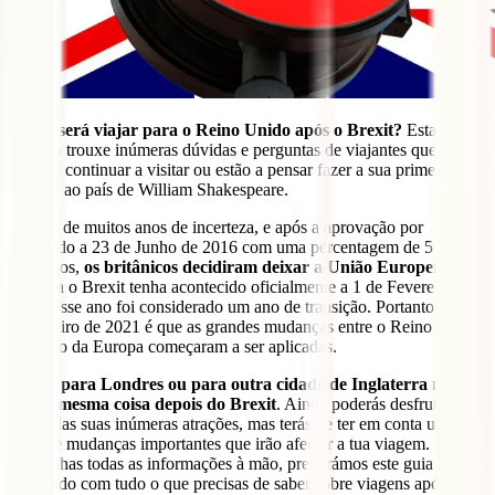
Como será viajar para o Reino Unido após o Brexit?
Esta
questão trouxe inúmeras dúvidas e perguntas de viajantes que
querem continuar a visitar ou estão a pensar fazer a sua primeira
viagem ao país de William Shakespeare.
Depois de muitos anos de incerteza, e após a aprovação por
referendo a 23 de Junho de 2016 com uma percentagem de 51,6%
dos votos,
os britânicos decidiram deixar a União Europeia
.
Embora o Brexit tenha acontecido oficialmente a 1 de Fevereiro de
2020, esse ano foi considerado um ano de transição. Portanto, só a 1
de Janeiro de 2021 é que as grandes mudanças entre o Reino Unido
e o resto da Europa começaram a ser aplicadas.
Viajar para Londres ou para outra cidade de Inglaterra não
será a mesma coisa depois do Brexit
. Ainda poderás desfrutar do
país e das suas inúmeras atrações, mas terás de ter em conta uma
série de mudanças importantes que irão afectar a tua viagem. Para
que tenhas todas as informações à mão, preparámos este guia
detalhado com tudo o que precisas de saber sobre viagens após o