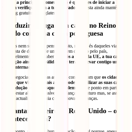
Assim,
a principal recomendação é que antes de iniciar a
viagem verifiques com a tua operadora
se esta ainda mantém o
roaming gratuito em Inglaterra.
Conduzir e alugar um carro no Reino
Unido com uma carta portuguesa
Poderás nem sequer ter pensado nisto, mas, se és daqueles viajantes
que gosta de desfrutar de uma viagem de carro pelo país,
provavelmente queres saber se,
após a saída da UE, a tua carta de
condução ainda será válida ou se terás de levar contigo uma
carta internacional
.
Após negociações, ambas as partes concordaram que
os cidadãos
da UE que visitam o país ainda poderão utilizar as suas cartas
de condução sem quaisquer problemas
. Este ponto em particular
parece estar aberto a possíveis mudanças no futuro mas, se assim for,
iremos actualizar este guia com as novas mudanças.
Levantar dinheiro no Reino Unido – o que
acontece agora?
Neste ponto, não há nenhuma alteração notável porque, apesar da