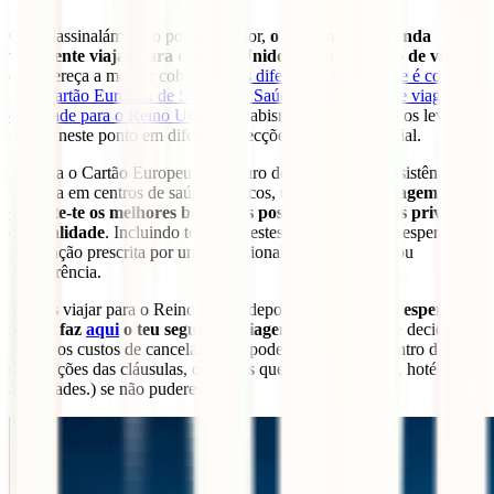
Como assinalámos no ponto anterior,
o governo recomenda
vivamente viajar para o Reino Unido com um seguro de viagem
que ofereça a melhor cobertura.
As diferenças entre o que é coberto
pelo Cartão Europeu de Seguro de Saúde e um seguro de viagem de
qualidade para o Reino Unido
são abismais, e é isso que os leva a
insistir neste ponto em diferentes secções do seu site oficial.
Embora o Cartão Europeu de Seguro de Saúde preste assistência
limitada em centros de saúde públicos,
um seguro de viagem
garante-te os melhores benefícios possíveis em centros privados
de qualidade
. Incluindo todos os testes necessários sem espera,
medicação prescrita por um profissional, hospitalização ou
transferência.
Se vais viajar para o Reino Unido depois do Brexit,
não esperes
mais e faz
aqui
o teu seguro de viagem
. Além disso, se decidires
incluir os custos de cancelamento, poderás recuperar, dentro das
disposições das cláusulas, os custos que assumiste (voos, hotéis,
actividades.) se não puderes viajar.