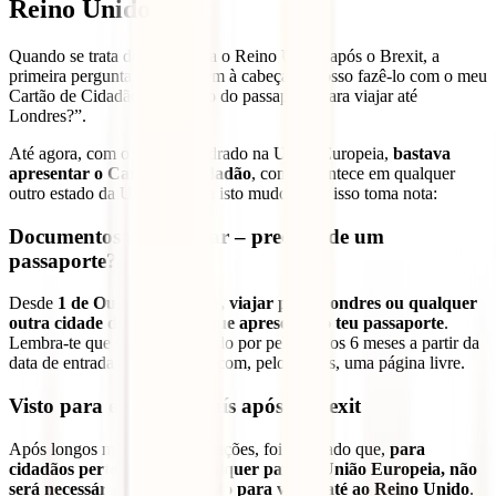
Reino Unido
Quando se trata de viajar para o Reino Unido após o Brexit, a
primeira pergunta que nos vem à cabeça é “posso fazê-lo com o meu
Cartão de Cidadão ou preciso do passaporte para viajar até
Londres?”.
Até agora, com o país enquadrado na União Europeia,
bastava
apresentar o Cartão de Cidadão
, como acontece em qualquer
outro estado da União. Agora isto mudou, por isso toma nota:
Documentos para viajar – precisas de um
passaporte?
Desde
1 de Outubro de 2021, viajar para Londres ou qualquer
outra cidade do país exige que apresentes o teu passaporte
.
Lembra-te que terá de ser válido por pelo menos 6 meses a partir da
data de entrada no território e com, pelo menos, uma página livre.
Visto para entrar no país após o Brexit
Após longos meses de negociações, foi acordado que,
para
cidadãos pertencentes a qualquer país da União Europeia, não
será necessário obter um visto para viajar até ao Reino Unido
.