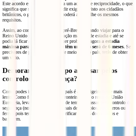
Este acordo está sempre sujeito a um acordo de reciprocidade, o que
significa que se algum país decidir exigir um visto aos cidadãos
britânicos, o governo britânico poderá aplicar-lhe os mesmos
requisitos.
Assim, ao contrário do período pré-Brexit, quando viajar para o
Reino Unido não tinha uma duração máxima de estadia e até se
podia lá ficar a viver sem qualquer problema, agora
a estadia
máxima para aqueles que não têm um visto será de 6 meses
. Se
precisares de permanecer mais de meio ano no país, terás de obter
um visto.
Demorará mais tempo a passar pelos
controlos de segurança?
Como podes imaginar, entrar no país é agora ligeiramente mais
lento. Como foram impostas as fronteiras com o resto da União
Europeia, levará um pouco mais de tempo a passar pelo controlo de
segurança (nos aeroportos, terminais de comboios, autocarros ou
ferry), pois terás de parar para verificar os teus documentos e
bagagem.