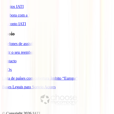
Prémios IATI
Colabora com a IATI
Desconto IATI
Apoio
Telefones de assistência
Gerir o seu reembolso
Contacto
FAQs
Lista de países com cobertura âmbito “Europa”
Bases Legais para Sorteio Açores
© Copyright
2026
IATI.