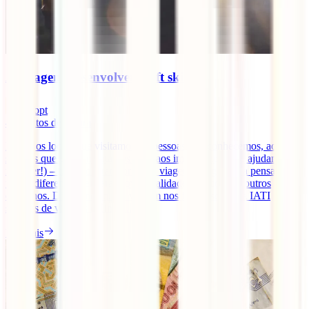
As viagens desenvolvem soft skills?
infopt
4
minutos de leitura
Desde os locais que visitamos, às pessoas que conhecemos, aos
sabores que experimentamos e até aos imprevistos (que ajudamos a
resolver!) – tudo nos transforma. A viagem obriga-nos a pensar de
forma diferente, a encarar novas realidades, soluções e outros
caminhos. Dizem-nos que a viagem nos faz crescer. E a IATI
seguros de viagens online [...]
Ler mais