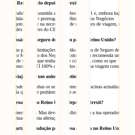
para o Reino Unido depois do Brexit?
A sua validade é garantida até Outubro de 2021 e, embora haja a
possibilidade de ser prorrogada, o Ministério dos Negócios
Estrangeiros insiste na necessidade de um seguro de viagem, dadas
as grandes limitações do CESD.
É necessário um seguro de viagem para o Reino Unido?
Dadas as grandes limitações do Cartão Europeu de Seguro de
Saúde, o Ministério dos Negócios Estrangeiros recomenda um
seguro de viagem que tenha a maior cobertura, como os que
oferecemos na IATI 100% concebidos para uma viagem como esta.
Posso viajar com um animal de estimação?
Sim, desde que tenhas os seus documentos e vacinas actualizados,
não terás quaisquer problemas a este respeito.
Existe roaming no Reino Unido depois do Brexit?
De momento, sim. Mas deverás confirmar com a tua operadora se
foi efectuada alguma alteração.
Uma carta de condução portuguesa é válida no Reino Unido?