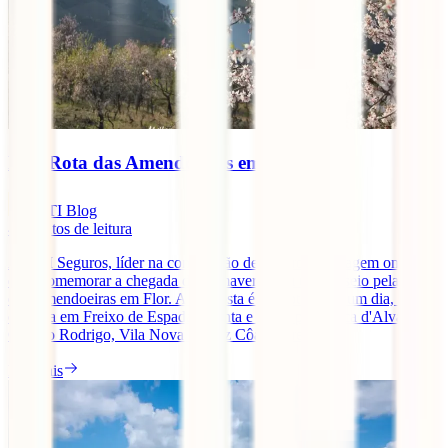
Pela Rota das Amendoeiras em Flor
IATI Blog
4
minutos de leitura
A IATI Seguros, líder na contratação de seguros de viagem online,
quer comemorar a chegada da primavera com um passeio pela rota
das Amendoeiras em Flor. A proposta é um roteiro de um dia, que
começa em Freixo de Espada à Cinta e passa por Barca d'Alva,
Castelo Rodrigo, Vila Nova de Foz Côa, Torre [...]
Ler mais