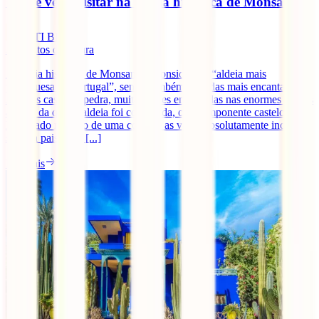
O que ver e visitar na aldeia histórica de Monsanto
IATI Blog
3
minutos de leitura
A aldeia histórica de Monsanto é considerada “aldeia mais
portuguesa de Portugal”, sendo também uma das mais encantadoras.
As suas casas de pedra, muitas vezes encaixadas nas enormes rochas
à volta da qual a aldeia foi construída, o seu imponente castelo
localizado no topo de uma colina e as vistas absolutamente incríveis
sobre a paisagem [...]
Ler mais