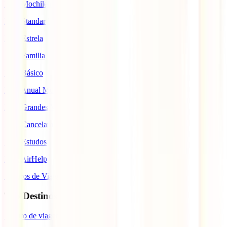
IATI Mochileiro
IATI Standard
IATI Estrela
IATI Familia
IATI Básico
IATI Anual Multiviagem
IATI Grandes Viajantes
IATI Cancelamento Premium
IATI Estudos
IATI AirHelp
Seguros de Viagem
Top Destinos
Seguro de viagem para o Japão