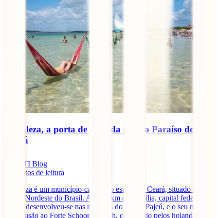
Fortaleza, a porta de entrada para o Paraíso do
Ceará
IATI Blog
3
minutos de leitura
Fortaleza é um município-capital do estado do Ceará, situado na
região Nordeste do Brasil. A 2285 km de Brasília, capital federal, a
cidade desenvolveu-se nas margens do riacho Pajeú, e o seu nome é
uma alusão ao Forte Schoonenborch, construído pelos holandeses