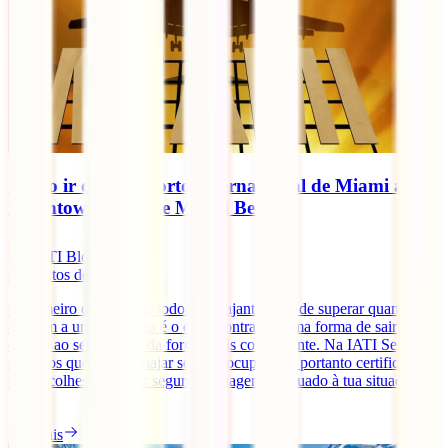
Como ir do Aeroporto Internacional de Miami até
Downtown Miami e Miami Beach
IATI Blog
4
minutos de leitura
O primeiro desafio que todos os viajantes têm de superar quando
chegam a um aeroporto é o de encontrarem uma forma de sair dali e
chegar ao seu destino da forma mais conveniente. Na IATI Seguros
sabemos que queres viajar sem preocupações, portanto certifica-te
que escolhes o melhor seguro de viagem adequado à tua situação,
[...]
Ler mais