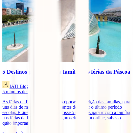
5 Destinos para ir com a família nas férias da Páscoa
IATI Blog
5
minutos de leitura
As férias da Páscoa são uma das épocas de eleição das famílias, para
uns dias de merecido descanso, antes de iniciar o último período
escolar. E que tal se a IATI sugerisse 5 destinos para ir com a família
nas férias da Páscoa? A IATI seguros de viagem online, sabes o
quão importante é para [...]