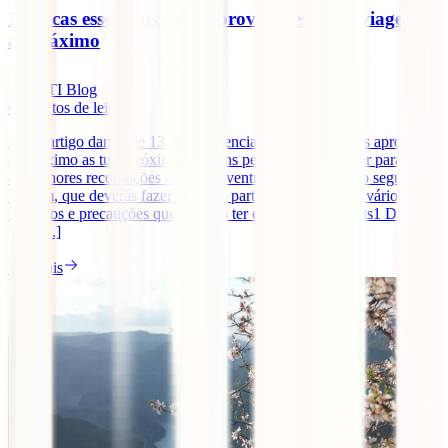
13 Dicas essenciais para aproveitares a tua viagem
ao máximo
IATI Blog
6
minutos de leitura
Neste artigo damos-te 13 dicas essenciais para que possas aproveitar
ao máximo as tuas próximas viagens pelo mundo, e trazer para casa
as melhores recordações das tuas aventuras. Para além do seguro de
viagem, que deverás fazer antes de partir de viagem, são vários os
cuidados e precauções que deverás ter em conta. Contents1 Dicas
para [...]
Ler mais