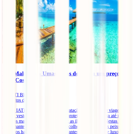
lhas Maldivas – Umas férias de luxo a um preço
Low-Cost
IATI Blog
3
minutos de leitura
Hoje a IATI Seguros, líder na contratação de seguros de viagem
online, veste o fato de banho, põe protetor solar e navega até um dos
paraísos mais desejados do planeta: as ilhas Maldivas. Nestas ilhas
de brilhante areia branca, sorrisos acolhedores e curiosos peixes
coloridos habituados a acolher visitantes, a IATI promete luxo,