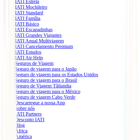
IATI Estrela
IATI Mochileiro
IATI Standard
IATI Família
IATI Básico
IATI Escapadinhas
IATI Grandes Viajantes
IATI Anual Multiviagem
IATI Cancelamento Premium
IATI Estudos
IATI Air Help
Seguros de Viagem
Seguro de viagem para o Japão
Seguro de viagem para os Estados Unidos
Seguro de viagem para o Brasil
Seguro de Viagem Tâilandia
Seguro de viagem para o México
Seguro de viagem Cabo Verde
Descarregue a nossa App
Sobre nós
IATI Partners
Desconto IATI
Blog
África
América