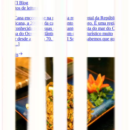
IATI Blog
3
minutos de leitura
Punta Cana encontra-se na província mais oriental da República
Dominicana, a 200km da capital Santo Domingo. É uma região
muito conhecida pelas suas praias, tanto na costa do mar do Caribe
como na do Oceano Atlântico, e é um destino turístico muito
popular desde a década 70. Na IATI Seguros sabemos que gostas de
umas [...]
Ler mais