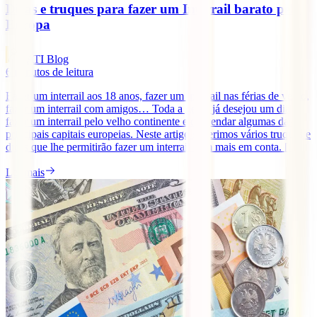
Dicas e truques para fazer um Interrail barato pela
Europa
IATI Blog
6
minutos de leitura
Fazer um interrail aos 18 anos, fazer um interrail nas férias de verão,
fazer um interrail com amigos… Toda a gente já desejou um dia
fazer um interrail pelo velho continente e desvendar algumas das
principais capitais europeias. Neste artigo sugerimos vários truques e
dicas que lhe permitirão fazer um interrail bem mais em conta. [...]
Ler mais