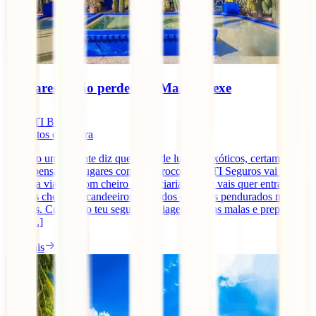
6 lugares a não perder em Marraquexe
IATI Blog
3
minutos de leitura
Quando um viajante diz que gosta de lugares exóticos, certamente
está a pensar em lugares como Marrocos. A IATI Seguros vai levar-
te numa viagem com cheiro a especiarias, onde vais quer entrar em
bazares cheios de candeeiros coloridos e tapetes pendurados nas
paredes. Contrata o teu seguro de viagens, faz as malas e prepara-te
para [...]
Ler mais