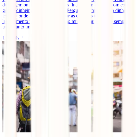
de viagem online tem a ver com as finanças em viagem, com como
gerir o dinheiro fora de Portugal. Perguntas como "quanto dinheiro
levar", "onde trocar", "como evitar as elevadas taxas de
levantamento nos multibancos" são muito comuns. Este é sempre
um assunto importante no [...]
Ler mais