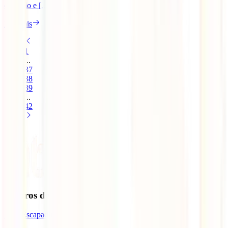
diversão e [...]
Ler mais
1
...
37
38
39
...
42
Seguros de Viagem
IATI Escapadinhas