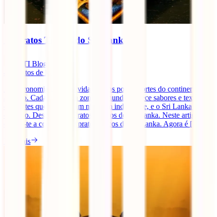
10 Pratos Típicos do Sri Lanka
IATI Blog
4
minutos de leitura
A gastronomia é sem dúvida um dos pontos fortes do continente
asiático. Cada país desta zona do mundo oferece sabores e texturas
diferentes que não deixam ninguém indiferente, e o Sri Lanka não é
exceção. Descobre 10 Pratos Típicos do Sri Lanka. Neste artigo
damos-te a conhecer 10 pratos típicos do Sri Lanka. Agora é [...]
Ler mais