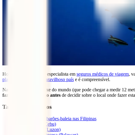
Hoje, no blog da IATI, especialista em
seguros médicos de viagem
, v
planeiam visitar este maravilhoso país
e é compreensível.
Nadar com o maior peixe do mundo (que pode chegar a medir 12 metro
fazer uma investigação antes
de decidir sobre o local onde fazer esta
Tabla de contenidos
1
Nadar com o tubarões-baleia nas Filipinas
1.1
Oslob (Cebu)
1.2
Donsol (Luzon)
1.3
Porto Princesa (Palawan)