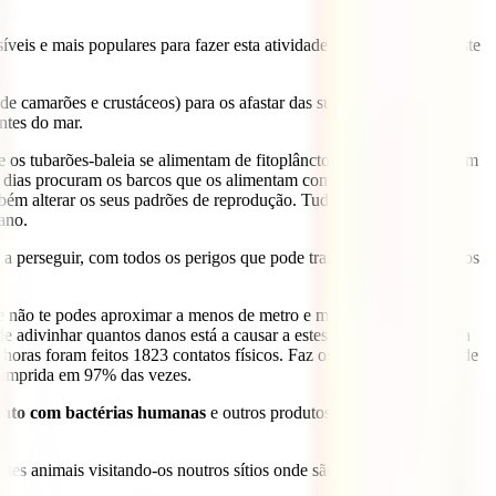
veis e mais populares para fazer esta atividade, o que acontece neste
e camarões e crustáceos) para os afastar das suas redes. O que
ntes do mar.
os tubarões-baleia se alimentam de fitoplâncton ou plâncton), ficam
 dias procuram os barcos que os alimentam com aquela mistura tão
bém alterar os seus padrões de reprodução. Tudo isto leva,
ano.
 perseguir, com todos os perigos que pode trazer. Aproximar-se dos
e não te podes aproximar a menos de metro e meio do animal e,
de adivinhar quantos danos está a causar a estes animais. De facto, a
as foram feitos 1823 contatos físicos. Faz os cálculos, falamos de
cumprida em 97% das vezes.
ntato com bactérias humanas
e outros produtos para a pele, como
estes animais visitando-os noutros sítios onde são respeitados. De