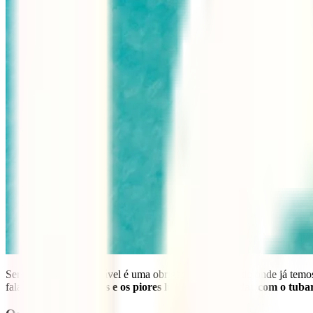
Ser um turista responsável é uma obrigação num mundo onde já temos 
falar sobre
os melhores e os piores lugares para nadar com o tubar