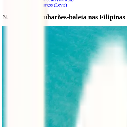
1.4
Padre Burgos (Leyte)
Nadar com o tubarões-baleia nas Filipinas