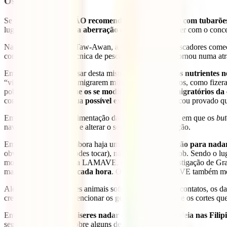
Oslob (Cebu)
Se há um lugar que
NÃO recomendamos para nadar com tubarões-ba
lugar é uma
verdadeira aberração
e não tem nada a ver com o conce
Na pequena aldeia de Taw-Awan, a sul de Cebu, os pescadores começ
começou como uma técnica de pesca, rapidamente se tornou numa atra
Em primeiro lugar, apesar desta mistura
não lhes dar os nutrientes 
“viciados”. Em vez de migrarem milhares de quilómetros, como fizera
pobre.
Isto faz com que os se modifiquem padrões migratórios da 
consequentemente, à sua
possível extinção
. De fato, ficou provado 
Em segundo lugar, a alimentação dada pelo homem faz em que os
bu
navios pode magoá-los e alterar o seu padrão de migração.
Em terceiro lugar, e embora haja um
código de interação para nadar
obviamente, não lhe podes tocar), não é respeitado Oslob. Sendo o lugar
monitorização que fez a LAMAVE, o Instituto de Investigação de Gran
mais de
29 contatos a cada hora
. O estudo da LAMAVE também mostr
Além do stress que estes animais sofrem por causa dos contatos, os da
cremes solares. Sem mencionar os
golpes
que recebem e os cortes que
Então, por favor,
se quiseres nadar com o tubarão-baleia nas Filip
seguida, vamos falar sobre alguns deles.