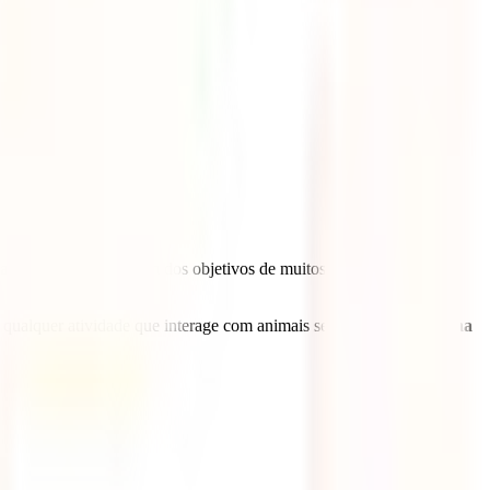
s Filipinas
. Este é um dos objetivos de muitos viajantes que
qualquer atividade que interage com animais selvagens,
vale a pena