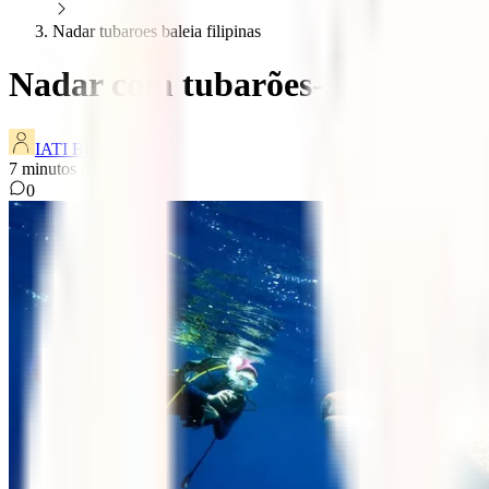
Nadar tubaroes baleia filipinas
Nadar com tubarões-baleia nas F
IATI Blog
7
minutos de leitura
0