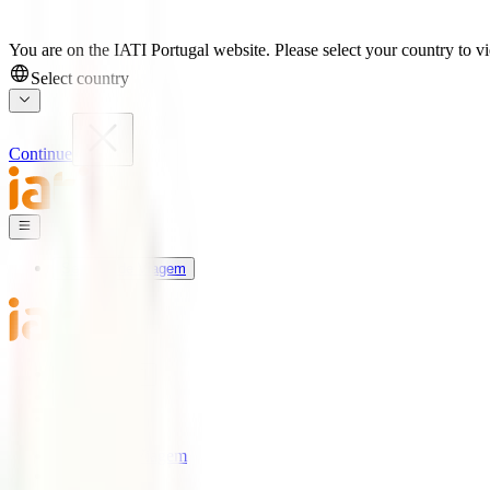
You are on the IATI Portugal website. Please select your country to vi
Select country
Continue
Seguros de Viagem
Universo IATI
Blog
Apoio
Seguros de Viagem
IATI Estrela