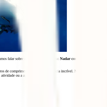
amos falar sobre uma experiência única:
Nadar com tubarões-baleia na
s de comprimento!) é uma experiência incrível. No entanto, como em 
 atividade ou a agência a escolher.