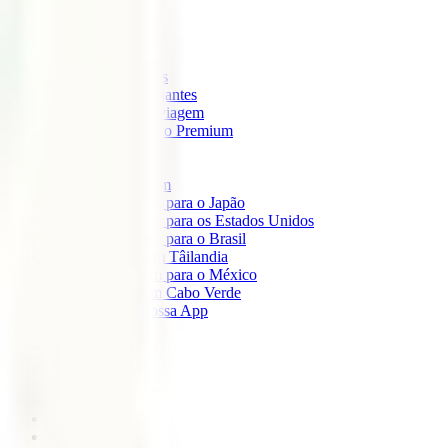
IATI Mochileiro
IATI Standard
IATI Família
IATI Básico
IATI Escapadinhas
IATI Grandes Viajantes
IATI Anual Multiviagem
IATI Cancelamento Premium
IATI Estudos
IATI Air Help
Seguros de Viagem
Seguro de viagem para o Japão
Seguro de viagem para os Estados Unidos
Seguro de viagem para o Brasil
Seguro de Viagem Tâilandia
Seguro de viagem para o México
Seguro de viagem Cabo Verde
Descarregue a nossa App
Sobre nós
IATI Partners
Desconto IATI
Blog
África
América
Ásia