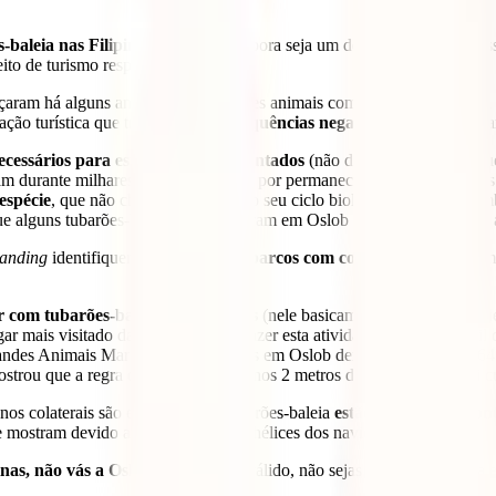
leia nas Filipinas, é Oslob
. Embora seja um dos lugares mais acessí
ito de turismo responsável.
aram há alguns anos a alimentar estes animais com
uyap
(uma mistura d
ção turística que traz
muitas consequências negativas
para estes giga
necessários para estarem bem alimentados
(não devemos esquecer que 
m durante milhares de anos, acabam por permanecer na área e todos os
espécie
, que não chega a completar o seu ciclo biológico, podendo tam
que alguns tubarões-baleia permaneceram em Oslob durante mais de um 
tanding
identifiquem a
presença de barcos com comida
e os comecem a
 com tubarões-baleia nas Filipinas
(nele basicamente é explicado qu
 mais visitado das Filipinas para fazer esta atividade, não será difícil 
des Animais Marinhos das Filipinas em Oslob demonstrou que em 64 hor
ou que a regra de estar a pelo menos 2 metros de distância não foi 
nos colaterais são evidentes. Os tubarões-baleia
estão expostos ao co
 mostram devido ao contato com as hélices dos navios.
inas, não vás a Oslob
. Nem tudo é válido, não sejas egoísta e respeita 