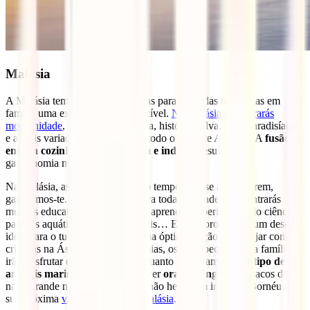
Malásia
A Malásia tem tudo o que precisas para fazer das tuas férias em
família uma experiência inesquecível.
Na Malásia encontrarás
modernidade
, tradição, arte de rua, história, selva, ilhas paradisíacas,
e a mais variada gastronomia de todo o Sudeste Asiático. A
fusão
entre a cozinha malaia, chinesa e indiana
resulta numa
gastronomia muito diversificada.
Na Malásia, as crianças não terão tempo para se aborrecerem,
garantimos-te. Há actividades para todas as idades. Encontrarás
museus educativos onde poderás aprender experimentando ciência,
parques aquáticos, parques infantis… Estás à procura de um destino
ideal para o turismo familiar e uma óptima opção para viajar com
crianças na Ásia?. Nas ilhas malaias, os mais pequenos da família
irão desfrutar de
snorkelling
enquanto observam
todo o tipo de
animais marinhos
. Gostaria de ver
orangotangos
e macacos de
nariz grande na natureza? Então não hesite em incluir o Bornéu na
sua próxima
viagem familiar à Malásia
.