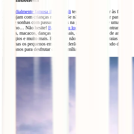
A
mundialmente famosa ilha de Bali
tem muito a oferecer às famílias
que viajam com crianças na Ásia. Se não te apetece viajar para
longe e sonhas com passar as férias na piscina privada de uma villa
de sonho… Não hesite!
Bali é o seu local de férias
. Encontrarás
templos, macacos, danças tradicionais, cascatas, terraços de arroz,
naufrágios e muito mais. Bali pode não ter as melhores praias da
Ásia, mas os pequenos em casa poderão começar no mundo do surf
e os planos para desfrutar com a família não faltarão.