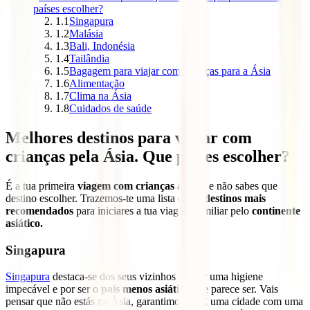
países escolher?
1.1
Singapura
1.2
Malásia
1.3
Bali, Indonésia
1.4
Tailândia
1.5
Bagagem para viajar com crianças para a Ásia
1.6
Alimentação
1.7
Clima na Ásia
1.8
Cuidados de saúde
Melhores destinos para viajar com
crianças pela Ásia. Que países escolher?
É a tua primeira
viagem com crianças à Ásia
e não sabes que
destino escolher. Trazemos-te uma lista dos
4 destinos mais
recomendados
para iniciares a tua viagem familiar pelo
continente
asiático.
Singapura
Singapura
destaca-se dos seus vizinhos por ter uma higiene
impecável e por ser o
país menos asiático
que parece ser. Vais
pensar que não estás na Ásia, garantimos-te. É uma cidade com uma