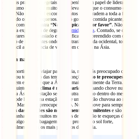
dos seus pratos. Os vegetais desempenham um papel de liderança e
o consumo de peixe é muito mais elevado do que o consumo de
carne. Não será difícil encontrar pratos que agradem a toda a família,
incluindo os mais pequenos. Se não gostas de comida picante, deve
repetir como um mantra
“Nada de picante, por favor”
. Não deves
perder a experiência de degustar
comida de rua
. Contudo, se o que
encontrares for demasiado exótico, ficarás surpreendido com o
número de restaurantes onde encontrarás comida ocidental, tornando
mais fácil a experiência de viajar com crianças na Ásia.
Clima na Ásia
Estás mortinho por viajar para a Ásia, mas estás preocupado com o
tempo ou tens medo das temidas monções.
Não te preocupes com
isso.
Tem em mente que a Ásia é o maior continente da Terra. Por
conseguinte,
o seu clima é muito variado
. Quando chove numa
parte da Ásia, é a estação seca na outra. Mesmo dentro do mesmo
país, pode haver uma estação seca e uma estação chuvosa ao mesmo
tempo. Mas não te preocupes muito. Nunca chove para sempre.
As
chuvas das monções são normalmente intermitentes
e são
acompanhadas de muitos momentos de sol. Não te esqueças de
incluir algo na sua bagagem para te proteger do sol forte,
especialmente para os mais pequenos da família.