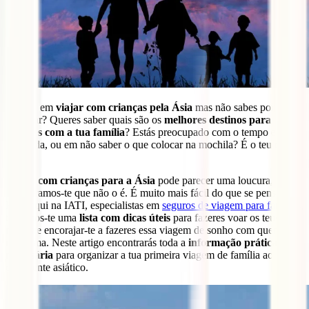
Sonhas em
viajar com crianças pela Ásia
mas não sabes por onde
começar? Queres saber quais são os
melhores destinos para
viajares com a tua família
? Estás preocupado com o tempo e com
a comida, ou em não saber o que colocar na mochila? É o teu dia de
sorte!
Viajar com crianças para a Ásia
pode parecer uma loucura, mas
asseguramos-te que não o é. É muito mais fácil do que se pensa.
Hoje aqui na IATI, especialistas em
seguros de viagem para famílias
,
trazemos-te uma
lista com dicas úteis
para fazeres voar os teus
medos e encorajar-te a fazeres essa viagem de sonho com quem
mais ama. Neste artigo encontrarás toda a
informação prática
necessária
para organizar a tua primeira viagem de família ao
continente asiático.