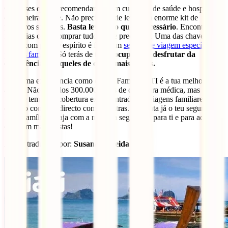
Os países que te recomendamos têm cuidados de saúde e hospitais
de primeira classe. Não precisarás de levar um enorme kit de
primeiros socorros.
Basta levares o que é necessário
. Encontrarás
farmácias onde comprar tudo o que precisares. Uma das chaves para
viajar com paz de espírito é fazer um
seguro de viagem específico
para as famílias
. Só terás de te
preocupar em desfrutar da
experiência e daqueles de quem mais gostas.
Para uma experiência como esta, a Família IATI é a tua melhor
aliada. Não só pelos 300.000 euros de cobertura médica, mas
porque tem uma cobertura extra centrada em viagens familiares, tal
como o contacto directo com pediatras. Contrata já o teu seguro
IATI Família e viaja com a máxima segurança para ti e para aqueles
de quem mais gostas!
Artigo traduzido por:
Susana Almeida