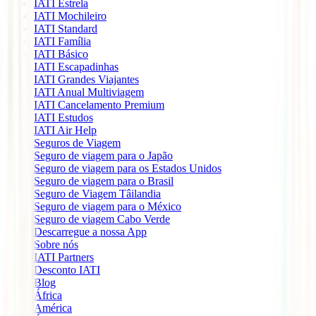
IATI Estrela
IATI Mochileiro
IATI Standard
IATI Família
IATI Básico
IATI Escapadinhas
IATI Grandes Viajantes
IATI Anual Multiviagem
IATI Cancelamento Premium
IATI Estudos
IATI Air Help
Seguros de Viagem
Seguro de viagem para o Japão
Seguro de viagem para os Estados Unidos
Seguro de viagem para o Brasil
Seguro de Viagem Tâilandia
Seguro de viagem para o México
Seguro de viagem Cabo Verde
Descarregue a nossa App
Sobre nós
IATI Partners
Desconto IATI
Blog
África
América