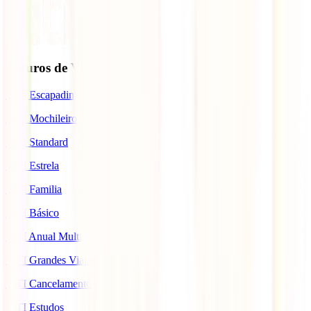
Seguros de Viagem
IATI Escapadinhas
IATI Mochileiro
IATI Standard
IATI Estrela
IATI Familia
IATI Básico
IATI Anual Multiviagem
IATI Grandes Viajantes
IATI Cancelamento Premium
IATI Estudos