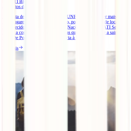
IATI Blog
4
minutos de leitura
Esta lista de lugares para visitar da UNESCO poderia ter mais de
1000 lugares – 1092 para ser exacto, pois é esse o total de locais
reconhecidos pela organização das Nações Unidas. A IATI Seguros
leva-te a conhecer apenas cinco, mas que vão inspirar-te a sair de
casa. De Portugal a Cuba, da Croácia à [...]
Ler mais