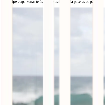
Koh Lipe
e apaixonar-te-ás por ele assim que lá puseres os pés.