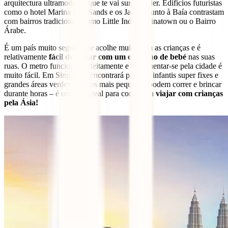
arquitectura ultramoderna que te vai surpreender. Edifícios futuristas
como o hotel Marina Bay Sands e os Jardins junto à Baía contrastam
com bairros tradicionais como Little India, Chinatown ou o Bairro
Árabe.
É um país muito seguro que acolhe muito bem as crianças e é
relativamente
fácil de andar com um carrinho de bebé
nas suas
ruas. O metro funciona perfeitamente e movimentar-se pela cidade é
muito fácil. Em Singapura encontrará parques infantis super fixes e
grandes áreas verdes onde os mais pequenos podem correr e brincar
durante horas – é um país ideal para começar a
viajar com crianças
pela Ásia!