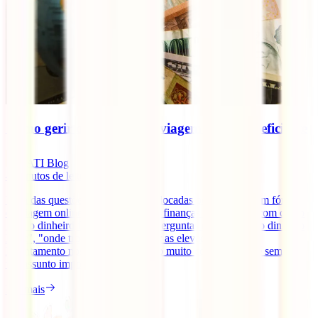
Como gerir o dinheiro em viagem de forma eficiente
IATI Blog
4
minutos de leitura
Uma das questões muitas vezes colocadas por viajantes em fóruns
de viagem online tem a ver com as finanças em viagem, com como
gerir o dinheiro fora de Portugal. Perguntas como "quanto dinheiro
levar", "onde trocar", "como evitar as elevadas taxas de
levantamento nos multibancos" são muito comuns. Este é sempre
um assunto importante no [...]
Ler mais