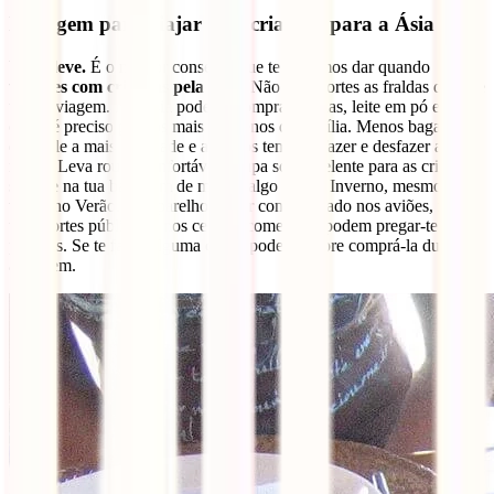
Bagagem para viajar com crianças para a Ásia
Viaja leve.
É o melhor conselho que te podemos dar quando
viajares com crianças pela Ásia
. Não transportes as fraldas durante
toda a viagem. Na Ásia pode-se comprar fraldas, leite em pó e tudo
o que é preciso para os mais pequenos da família. Menos bagagem
equivale a mais liberdade e a menos tempo a fazer e desfazer as
malas. Leva roupa confortável, roupa sobresselente para as crianças
sempre na tua bagagem de mão, e algo para o Inverno, mesmo que
viajes no Verão. Os aparelhos de ar condicionado nos aviões, nos
transportes públicos e nos centros comerciais podem pregar-te
partidas. Se te faltar alguma coisa, podes sempre comprá-la durante
a viagem.