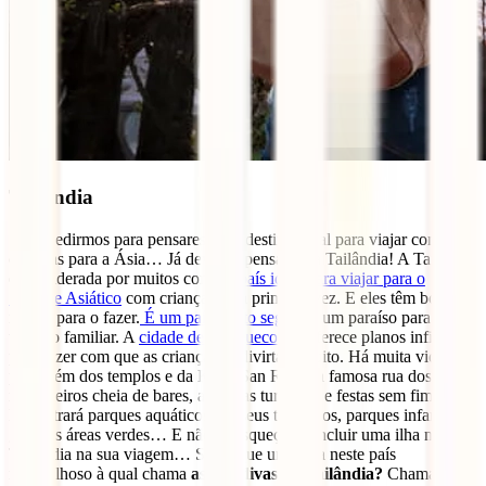
Tailândia
Se te pedirmos para pensares num destino ideal para viajar com
crianças para a Ásia… Já deve ter pensado na Tailândia! A Tailândia
é considerada por muitos como o
país ideal para viajar para o
Sudeste Asiático
com crianças pela primeira vez. E eles têm boas
razões para o fazer.
É um país muito seguro
e um paraíso para o
turismo familiar. A
cidade de Banguecoque
oferece planos infinitos
para fazer com que as crianças se divirtam muito. Há muita vida
para além dos templos e da Khao San Road (a famosa rua dos
mochileiros cheia de bares, agências turísticas e festas sem fim).
Encontrará parques aquáticos, museus temáticos, parques infantis,
grandes áreas verdes… E não se esqueça de incluir uma ilha na
Tailândia na sua viagem… Sabia que uma ilha neste país
maravilhoso à qual chama
as Maldivas da Tailândia?
Chama-se