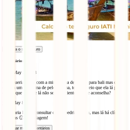
Calcula o seu seguro
Comentários (2)
Maria
May 2, 2023
Ola , queria viajar com a minha filha de 2 anos para bali mas como
ela tem um problema de pele eczema, tenho receio que ela lá piore e
depois que a saúde lá não seja suficiente! O que aconselha?
yajna
May 8, 2023
Olá Maria Deves consultar com o pedriatra dela, mas lá há clínicas
privadas 🙂 Boa viagem!
Carregar mais comentários