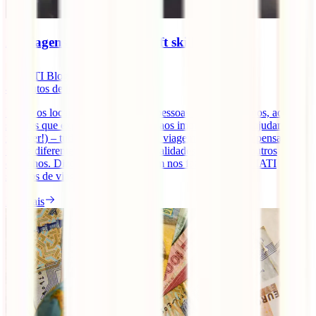
As viagens desenvolvem soft skills?
IATI Blog
4
minutos de leitura
Desde os locais que visitamos, às pessoas que conhecemos, aos
sabores que experimentamos e até aos imprevistos (que ajudamos a
resolver!) – tudo nos transforma. A viagem obriga-nos a pensar de
forma diferente, a encarar novas realidades, soluções e outros
caminhos. Dizem-nos que a viagem nos faz crescer. E a IATI
seguros de viagens online [...]
Ler mais