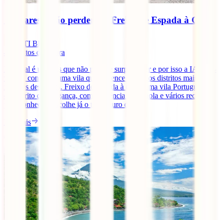
7 lugares a não perder em Freixo de Espada à Cinta
IATI Blog
4
minutos de leitura
Portugal é um país que não para de surpreender e por isso a IATI dá-
voste a conhecer uma vila que pertence a um dos distritos mais
remotos deste país. Freixo de Espada à cinta, uma vila Portuguesa
do distrito de Bragança, com influência espanhola e vários recantos
para conhecer. Escolhe já o teu seguro de [...]
Ler mais