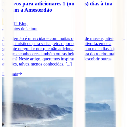
Motivos para adicionares 1 (ou mais) dias à tua
viagem à Amesterdão
IATI Blog
4
minutos de leitura
Amesterdão é uma cidade com muitas opções de museus, atividades,
pontos turísticos para visitar, etc. e por esse motivo fazemos a
seguinte pergunta: por que não adicionares um ou mais dias à tua
viagem e conheceres também outras belezas fora do roteiro mais
comum? Neste artigo, queremos inspirar-te a descobrir outras
atrações, talvez menos conhecidas, [...]
Ler mais