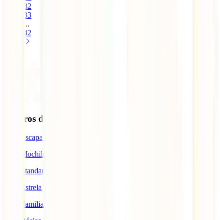
32
33
...
42
Seguros de Viagem
IATI Escapadinhas
IATI Mochileiro
IATI Standard
IATI Estrela
IATI Familia