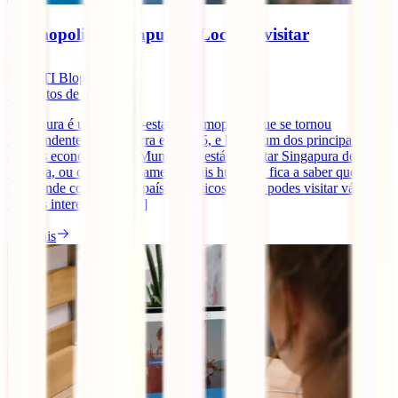
Cosmopolita Singapura – Locais a visitar
IATI Blog
5
minutos de leitura
Singapura é uma cidade-estado cosmopolita que se tornou
independente de Inglaterra em 1965, e hoje é um dos principais
centros económicos do Mundo. Se estás a visitar Singapura de
mochila, ou com um orçamento mais humilde, fica a saber que não é
tão grande como outros países asiáticos, e que podes visitar vários
lugares interessantes. [...]
Ler mais