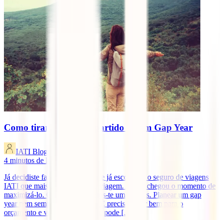
Como tirar o máximo partido de um Gap Year
IATI Blog
4
minutos de leitura
Já decidiste fazer um Gap Year e já escolheste o seguro de viagens
IATI que mais se adequa à tua viagem. Agora chegou o momento de
maximizá-lo. Como? Nós damos-te umas dicas. Planear um gap
year nem sempre é tarefa fácil. É preciso olhar bem para o
orçamento e ver como é que ele pode [...]