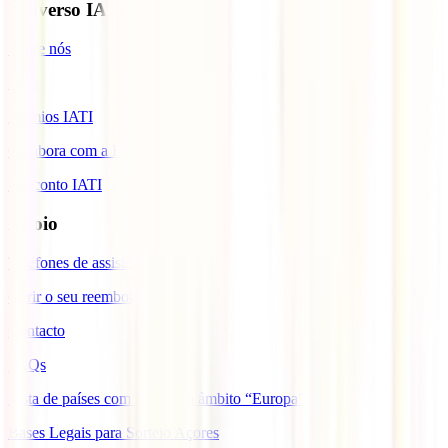
Universo IATI
Sobre nós
Blog
Prémios IATI
Colabora com a IATI
Desconto IATI
Apoio
Telefones de assistência
Gerir o seu reembolso
Contacto
FAQs
Lista de países com cobertura âmbito “Europa”
Bases Legais para Sorteio Açores