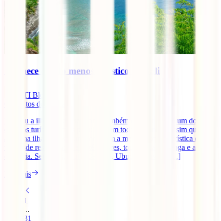
Conhece o lado menos turístico de Bali
IATI Blog
6
minutos de leitura
Bali, ou a ilha dos deuses como também é conhecida, é um dos
destinos turísticos mais populares em todo o mundo. Assim que se
aterra na ilha somos inundados com a massiva oferta turística que
vai desde restaurantes, a hotéis, bares, tours, aulas de yoga e até de
culinária. Semynak, Kuta, Canggu, Ubud e Uluwatu [...]
Ler mais
1
...
31