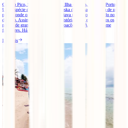
Cais do Pico, São Roque do Pico, Ilha do Pico, Açores e Portugal.
Uma espécie de construção matrioska da minha projecção de um
postal, onde o genuíno impera. Estava um nevoeiro cerrado no Cais
do Pico. Assim começa a minha história. Hoje em dia todos os
nomes de grandes e pequenas povoações dos Açores são-me
familiares. Há [...]
Ler mais