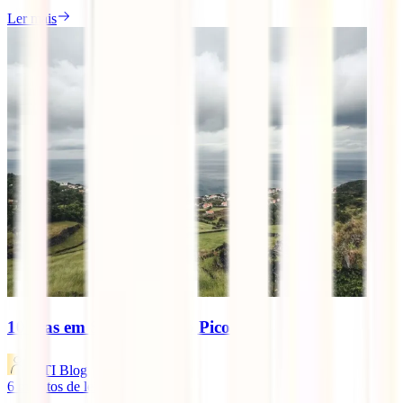
Ler mais
10 dias em São Roque do Pico
IATI Blog
6
minutos de leitura