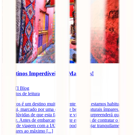
6 Destinos Imperdíveis em Marrocos!
IATI Blog
5
minutos de leitura
Marrocos é um destino muito diferente do que estamos habituados
por aqui, marcado por uma cultura e belezas naturais ímpares. Não
temos dúvidas de que esta fascinante viagem surpreenderá qualquer
viajante. Antes de embarcares, não te esqueças de contratar o teu
seguro de viagem com a IATI para poderes viajar tranquilamente e
desfrutares ao máximo [...]