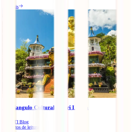
Ler mais
O Triangulo Cultural do Sri Lanka
IATI Blog
5
minutos de leitura