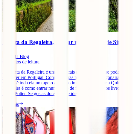
Quinta da Regaleira, o lugar mais místico de Sintra
IATI Blog
6
minutos de leitura
A Quinta da Regaleira é um dos locais mais místicos que podes
conhecer em Portugal. Com inúmeras referências à Maçonaria, a
Quinta é toda ela um apelo ao nosso imaginário. Visitar a Quinta da
Regaleira é como entrar num conto de fadas, ou num dos livros do
Harry Potter. Se gostas do espírito e ideais [...]
Ler mais