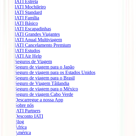
IATI Estrela
IATI Mochileiro
IATI Standard
IATI Família
IATI Básico
IATI Escapadinhas
IATI Grandes Viajantes
IATI Anual Multiviagem
IATI Cancelamento Premium
IATI Estudos
IATI Air Help
Seguros de Viagem
Seguro de viagem para o Japão
Seguro de viagem para os Estados Unidos
Seguro de viagem para o Brasil
Seguro de Viagem Tâilandia
Seguro de viagem para o México
Seguro de viagem Cabo Verde
Descarregue a nossa App
Sobre nós
IATI Partners
Desconto IATI
Blog
África
América