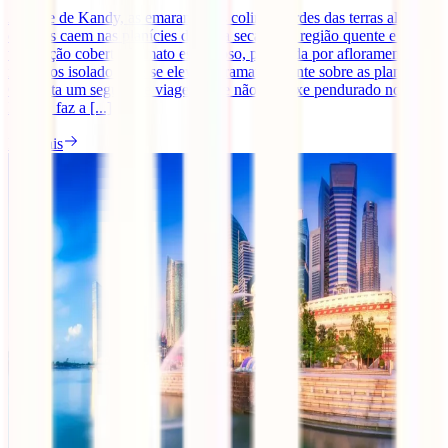
A norte de Kandy, as emaranhadas colinas verdes das terras altas
centrais caem nas planícies da zona seca, uma região quente e sem
vegetação coberta de mato espinhoso, pontuada por afloramentos
rochosos isolados que se elevam dramaticamente sobre as planícies.
Contrata um seguro de viagens que não te deixe pendurado no Sri
Lanka, faz a [...]
Ler mais