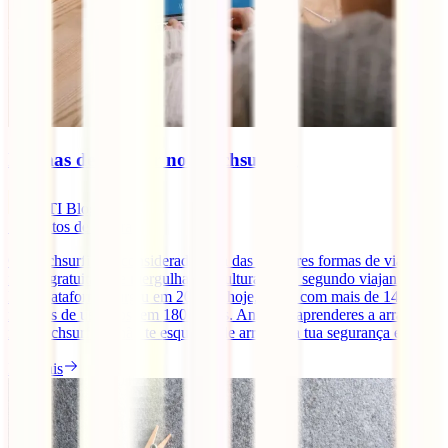
Formas de arrasar no couchsurfing
IATI Blog
5
minutos de leitura
O couchsurfing é considerado uma das melhores formas de viajar de
forma gratuita e de mergulhar na cultura local, segundo viajantes.
Esta plataforma surgiu em 2003 e, hoje, conta com mais de 14
milhões de usuários, em 180 países. Antes de aprenderes a arrasar
no couchsurfing, não te esqueças de arrasar na tua segurança e [...]
Ler mais