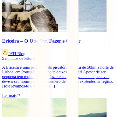
Ericeira – O Que Ver, Fazer e Comer
IATI Blog
5
minutos de leitura
A Ericeira é uma pequena vila piscatória a cerca de 50km a norte de
Lisboa, em Portugal. Mas não te deixes enganar! Apesar de ser
pequena tem muito para ver, fazer e comer. Diz a lenda que a vila
deve o seu nome ao grande número de ouriços existentes na região.
Hoje levamos-te a descobrir [...]
Ler mais