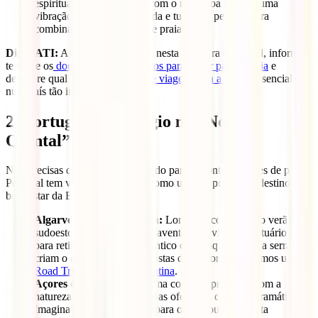
espiritualidade se mistura com o mar. Goa oferece uma
vibração mais ocidentalizada e turística, perfeita para
combinar yoga com dias de praia.
Dica IATI:
Antes de embarcares nesta aventura espiritual, informa-
te sobre os
documentos e requisitos para viajar para a Índia
e
descobre qual o
melhor seguro de viagem para a Índia
, essencial
num país tão intenso.
2. Portugal: O Refúgio no “Nosso
Quintal”
Não precisas de atravessar o mundo para encontrar lugares de paz.
Portugal tem vindo a afirmar-se como um dos principais destinos de
bem-estar da Europa.
Algarve e Costa Vicentina:
Longe da confusão do verão, o
sudoeste alentejano e o barlavento algarvio são santuários
para retiros. O som do Atlântico e a tranquilidade da serra
criam o cenário ideal. Se gostas de explorar, sugerimos uma
Road Trip pela Costa Vicentina
.
Açores e Madeira:
Para uma conexão profunda com a
natureza bruta, as nossas ilhas oferecem cenários dramáticos.
Imagina meditar com vista para o Pico ou na floresta