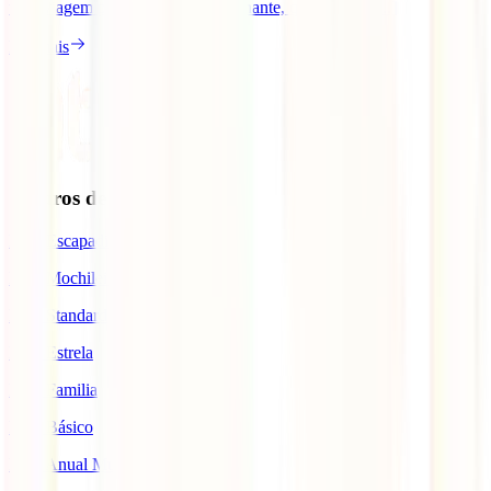
uma viagem para esta cidade fascinante, quer tenhas [...]
Ler mais
Seguros de Viagem
IATI Escapadinhas
IATI Mochileiro
IATI Standard
IATI Estrela
IATI Familia
IATI Básico
IATI Anual Multiviagem