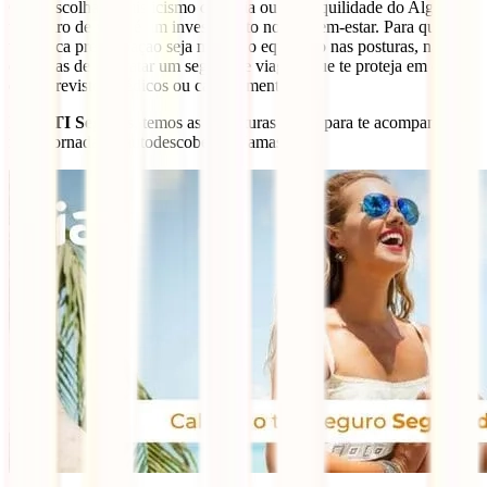
Quer escolhas o misticismo da Índia ou a tranquilidade do Algarve,
um retiro de yoga é um investimento no teu bem-estar. Para que a
tua única preocupação seja manter o equilíbrio nas posturas, não te
esqueças de contratar um seguro de viagem que te proteja em caso
de imprevistos médicos ou cancelamentos.
Na
IATI Seguros
, temos as coberturas ideais para te acompanhar
nesta jornada de autodescoberta. Namasté!