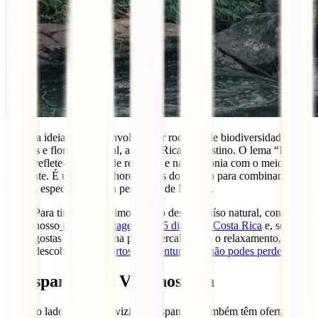
Se a tua ideia de yoga envolve estar rodeado de biodiversidade,
tucanos e floresta tropical, a Costa Rica é o destino. O lema “Pura
Vida” reflete-se na atitude relaxada e na harmonia com o meio
ambiente. É um dos melhores locais do mundo para combinar
Yoga
e Surf
, especialmente na península de Nicoya.
Para tirares o máximo partido deste paraíso natural, consulta o
nosso
roteiro de viagem de 15 dias pela Costa Rica
e, se
gostas de adrenalina para intercalar com o relaxamento,
descobre os
desportos de aventura que não podes perder
.
6. Espanha: Os Vizinhos Zen
Aqui ao lado, os nossos vizinhos espanhóis também têm ofertas