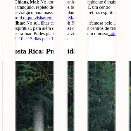
Chiang Mai:
No norte montanhoso, o ambiente é mais fresco
e tranquilo, repleto de templos budistas. É um centro
nevrálgico para massagens tailandesas e retiros espirituais. Vê
aqui
o que visitar em Chiang Mai
.
Ilhas:
No sul, ilhas como Koh Phangan (famosa pelo lado
espiritual, para além das festas) oferecem centros de retiro à
beira-mar. Podes planear a tua viagem com o nosso
roteiro de
7, 10 e 15 dias pela Tailândia
.
5. Costa Rica: Pura Vida