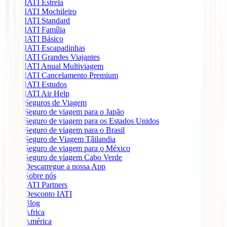
IATI Estrela
IATI Mochileiro
IATI Standard
IATI Família
IATI Básico
IATI Escapadinhas
IATI Grandes Viajantes
IATI Anual Multiviagem
IATI Cancelamento Premium
IATI Estudos
IATI Air Help
Seguros de Viagem
Seguro de viagem para o Japão
Seguro de viagem para os Estados Unidos
Seguro de viagem para o Brasil
Seguro de Viagem Tâilandia
Seguro de viagem para o México
Seguro de viagem Cabo Verde
Descarregue a nossa App
Sobre nós
IATI Partners
Desconto IATI
Blog
África
América