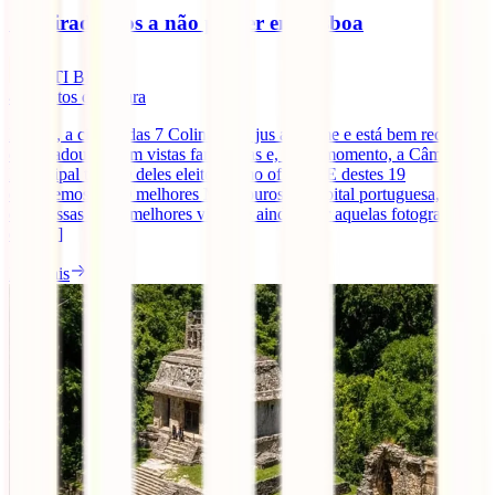
10 miradouros a não perder em Lisboa
IATI Blog
4
minutos de leitura
Lisboa, a cidade das 7 Colinas, faz jus ao nome e está bem recheada
de miradouros com vistas fantásticas e, neste momento, a Câmara
Municipal tem 19 deles eleitos como oficiais. E destes 19
escolhemos os 10 melhores Miradouros da capital portuguesa, para
que possas ter as melhores vistas, e ainda, tirar aquelas fotografias
que [...]
Ler mais