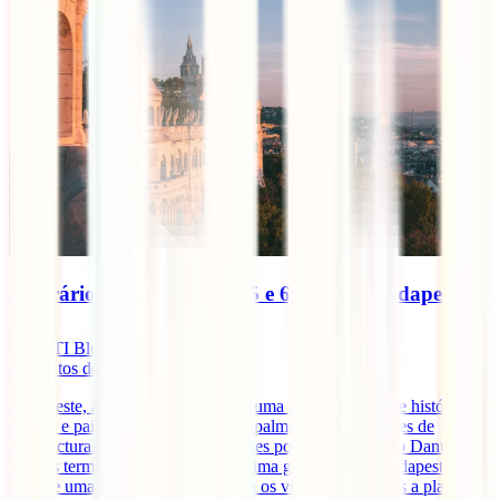
Itinerário de viagem de 4, 5 e 6 dias em Budapeste
IATI Blog
4
minutos de leitura
Budapeste, a capital da Hungria, é uma cidade repleta de história,
cultura e paisagens incríveis, principalmente para amantes de
arquitectura. Com as impressionantes pontes sobre o Rio Danúbio,
banhos termais relaxantes e uma ótima gastronomia, Budapeste
oferece uma experiência única para os viajantes. Se estás a planear