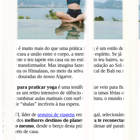
O yoga é muito mais do que uma prática física; é um estilo de vida
que procura a união entre o corpo, a mente e o espírito. Se já
estendeste o teu tapete em casa ou no estúdio do teu bairro, sabes
como é transformador. Mas imagina fazer a Saudação ao Sol com
vista para os Himalaias, no meio da selva tropical de Bali ou nas
falésias douradas do nosso Algarve.
Viajar para praticar yoga
é uma tendência que veio para ficar.
Seja para um retiro intensivo de silêncio ou para umas férias onde
podes combinar aulas matinais com surf ou cultura, o mundo está
cheio de “shalas” incríveis à tua espera.
Na IATI, líder de
seguros de viagens
em Portugal, selecionámos
alguns dos
melhores destinos do planeta para te reconectares
contigo mesmo
, desde o berço desta prática milenar até paraísos
bem perto de casa.