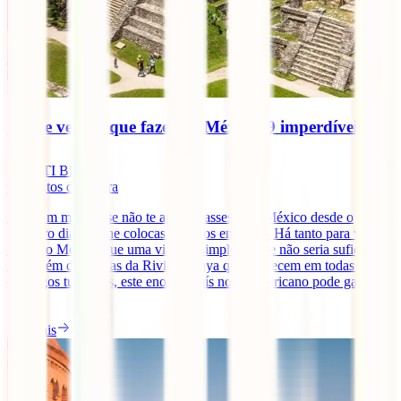
O que ver e o que fazer no México: 9 imperdíveis
IATI Blog
9
minutos de leitura
Seria um milagre se não te apaixonasses pelo México desde o
primeiro dia que lhe colocas os olhos em cima. Há tanto para ver e
fazer no México que uma viagem simplesmente não seria suficiente.
Para além das praias da Riviera Maya que aparecem em todas os
catálogos turísticos, este enorme país norte-americano pode gabar-se
[...]
Ler mais