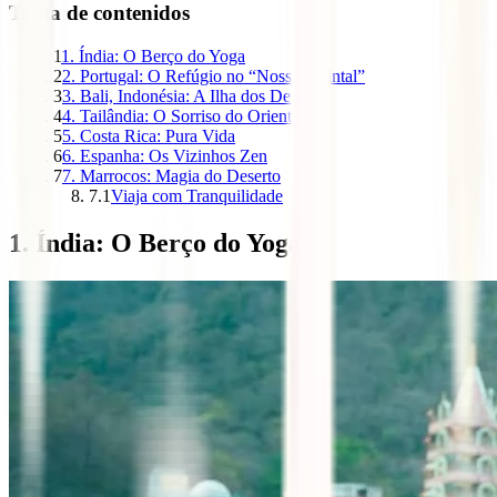
Tabla de contenidos
1
1. Índia: O Berço do Yoga
2
2. Portugal: O Refúgio no “Nosso Quintal”
3
3. Bali, Indonésia: A Ilha dos Deuses
4
4. Tailândia: O Sorriso do Oriente
5
5. Costa Rica: Pura Vida
6
6. Espanha: Os Vizinhos Zen
7
7. Marrocos: Magia do Deserto
7.1
Viaja com Tranquilidade
1. Índia: O Berço do Yoga