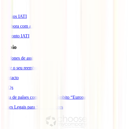
Blog
Prémios IATI
Colabora com a IATI
Desconto IATI
Apoio
Telefones de assistência
Gerir o seu reembolso
Contacto
FAQs
Lista de países com cobertura âmbito “Europa”
Bases Legais para Sorteio Açores