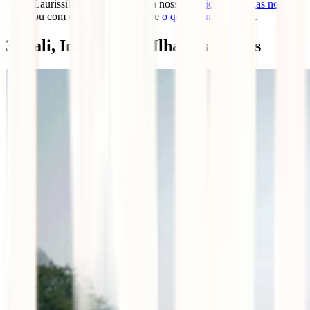
Laurissilva. Inspira-te com a nossa
crónica de 10 dias no Pico
ou com o nosso roteiro sobre
o que ver na Madeira
.
3. Bali, Indonésia: A Ilha dos Deuses