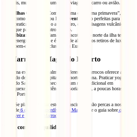
incríveis, muitas vezes a uma curta viagem de carro ou avião.
Ilhas Canárias:
Com um clima de “eterna primavera”, ilhas
como
Lanzarote
ou
Fuerteventura
são perfeitas para
praticar ao ar livre o ano inteiro, com paisagens vulcânicas
que parecem de outro mundo.
Ibiza:
Esquece a fama das discotecas; o norte da ilha tem uma
energia magnética e é palco de alguns dos retiros de luxo e
bem-estar mais exclusivos da Europa.
7. Marrocos: Magia do Deserto
Para uma experiência totalmente diferente, Marrocos oferece a
magia do deserto e a hospitalidade norte-africana. Praticar yoga nas
dunas do Saara ao amanhecer ou num
riad
tradicional em
Marraquexe é uma experiência sensorial única, a poucas horas de
voo de Portugal.
Se planeias visitar este país fascinante, não percas a nossa lista
de
6 destinos imperdíveis em Marrocos
e o guia sobre
o que
ver e fazer em Marrocos
.
Viaja com Tranquilidade