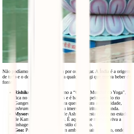
Não podíamos começar esta lista por outro lugar. A Índia é a origem
de tudo e o destino de sonho para qualquer yogi que queira beber da
fonte.
Rishikesh:
Conhecida como a “Capital Mundial do Yoga”,
fica no sopé dos Himalaias e é banhada pelo sagrado rio
Ganges. É o local ideal para quem procura autenticidade,
ashrams
tradicionais e uma imersão espiritual profunda.
Mysore:
Se és praticante de Ashtanga, esta cidade no estado
de Karnataka é a tua Meca. É aqui que se mantém viva a
linhagem mais pura deste estilo dinâmico.
Goa:
Para quem prefere um ambiente mais relaxado, onde a