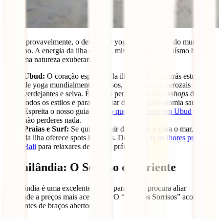
Bali é, provavelmente, o destino de yoga mais popular do mundo
moderno. A energia da ilha é única, misturando o hinduísmo balinês
com uma natureza exuberante.
Ubud:
O coração espiritual da ilha. Aqui encontrás estúdios
de yoga mundialmente famosos, rodeados por arrozais
verdejantes e selva. É o local perfeito para
workshops
de
todos os estilos e para desfrutar de uma gastronomia saudável.
Espreita o nosso guia sobre
o que ver e fazer em Ubud
para
não perderes nada.
Praias e Surf:
Se quiseres sair da selva e ir para o mar, o sul
da ilha oferece spots incríveis. Descobre
as melhores praias de
Bali
para relaxares depois da prática.
4. Tailândia: O Sorriso do Oriente
A Tailândia é uma excelente opção para quem procura aliar
qualidade a preços mais acessíveis. O “País dos Sorrisos” acolhe os
praticantes de braços abertos.