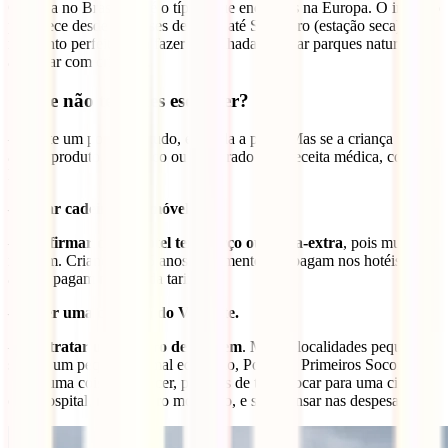
O clima no Brasil não é o típico que encontras na Europa. O inverno
prevalece desde os meses de Maio até Setembro (estação seca) e é o
momento perfeito para fazer caminhadas, visitar parques naturais ou
acampar com crianças.
O que não te podes esquecer?
– Existe um pouco de tudo, em toda a parte. Mas se a criança usa
algum produto específico ou comprado com receita médica, convém
levar.
– Levar cadeira automóvel.
–
Confirmar que o hotel tem berço ou cama-extra
, pois muitos
não têm. Crianças até 5 anos geralmente não pagam nos hotéis, e até
aos 12 pagam metade da tarifa.
– Fazer uma consulta do Viajante.
–
Contratar um Seguro de Viagem
. Muitas localidades pequenas
só têm um pequeno, e mal equipado, Posto de Primeiros Socorros.
Se alguma coisa acontecer, precisas de te deslocar para uma cidade
com hospital, no primeiro momento, e sem pensar nas despesas.