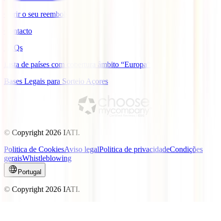
Gerir o seu reembolso
Contacto
FAQs
Lista de países com cobertura âmbito “Europa”
Bases Legais para Sorteio Açores
© Copyright
2026
IATI.
Politica de Cookies
Aviso legal
Politica de privacidade
Condições
gerais
Whistleblowing
Portugal
© Copyright
2026
IATI.