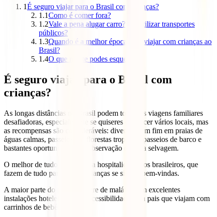
1
É seguro viajar para o Brasil com crianças?
1.1
Como é comer fora?
1.2
Vale a pena alugar carro? Ou utilizar transportes
públicos?
1.3
Quando é a melhor época para viajar com crianças ao
Brasil?
1.4
O que não te podes esquecer?
É seguro viajar para o Brasil com
crianças?
As longas distâncias no Brasil podem tornar as viagens familiares
desafiadoras, especialmente se quiseres conhecer vários locais, mas
as recompensas são consideráveis: diversão sem fim em praias de
águas calmas, passeios em florestas tropicais, passeios de barco e
bastantes oportunidades de observação da vida selvagem.
O melhor de tudo é a calorosa hospitalidade dos brasileiros, que
fazem de tudo para que as crianças se sintam bem-vindas.
A maior parte do país está livre de malária, tem excelentes
instalações hoteleiras e boa acessibilidade para pais que viajam com
carrinhos de bebé.