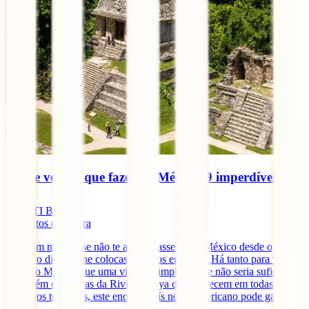
O que ver e o que fazer no México: 9 imperdíveis
IATI Blog
9
minutos de leitura
Seria um milagre se não te apaixonasses pelo México desde o
primeiro dia que lhe colocas os olhos em cima. Há tanto para ver e
fazer no México que uma viagem simplesmente não seria suficiente.
Para além das praias da Riviera Maya que aparecem em todas os
catálogos turísticos, este enorme país norte-americano pode gabar-se
[...]