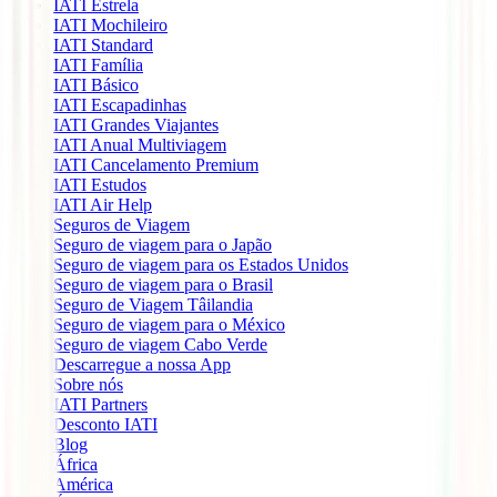
IATI Estrela
IATI Mochileiro
IATI Standard
IATI Família
IATI Básico
IATI Escapadinhas
IATI Grandes Viajantes
IATI Anual Multiviagem
IATI Cancelamento Premium
IATI Estudos
IATI Air Help
Seguros de Viagem
Seguro de viagem para o Japão
Seguro de viagem para os Estados Unidos
Seguro de viagem para o Brasil
Seguro de Viagem Tâilandia
Seguro de viagem para o México
Seguro de viagem Cabo Verde
Descarregue a nossa App
Sobre nós
IATI Partners
Desconto IATI
Blog
África
América