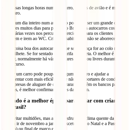
Ou passas longas horas num autocarro, ou vais de avião e é muito
mais caro.
Passar um dia inteiro num autocarro pode não ser um grande drama,
se tiveres muitos dias para passar no Brasil. Os autocarros costumam
parar várias vezes nos percursos intercidades para os clientes
comerem e irem ao WC. Crianças habituadas, não se aborrecem.
Outra coisa boa dos autocarros é que se a criança for ao colo não
paga bilhete. Se for sentado paga tarifa completa. O melhor é
arriscar, normalmente há vários lugares livres, ou livres durante parte
do percurso.
Alugar um carro pode poupar-te algum dinheiro e ajudar a
movimentar com mais eficiência, se não te importares de conduzir.
As empresas de aluguer de carros, raramente têm os bancos para
crianças, é melhor confirmares antes da viagem.
Quando é a melhor época para viajar com crianças
ao Brasil?
Para evitar multidões, mas ainda desfrutar do clima quente da praia,
planeia ir de novembro a janeiro (exceto entre o Natal e a Passagem
do Ano) ou final de março e abril.