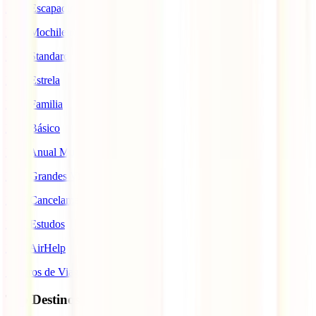
IATI Escapadinhas
IATI Mochileiro
IATI Standard
IATI Estrela
IATI Familia
IATI Básico
IATI Anual Multiviagem
IATI Grandes Viajantes
IATI Cancelamento Premium
IATI Estudos
IATI AirHelp
Seguros de Viagem
Top Destinos