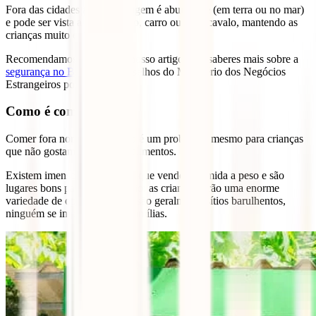
Fora das cidades a vida selvagem é abundante (em terra ou no mar)
e pode ser vista a pé, de barco, carro ou até a cavalo, mantendo as
crianças muito entretidas.
Recomendamos que leias o nosso artigo para saberes mais sobre a
segurança no Brasil
e os conselhos do Ministério dos Negócios
Estrangeiros português.
Como é comer fora?
Comer fora normalmente não é um problema, mesmo para crianças
que não gostam de todos os alimentos.
Existem imensos restaurantes que vendem comida a peso e são
lugares bons para uma refeição: as crianças terão uma enorme
variedade de opções, e como são geralmente sítios barulhentos,
ninguém se importa com as famílias.