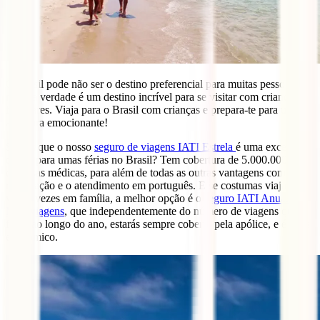
O Brasil pode não ser o destino preferencial para muitas pessoas,
mas na verdade é um destino incrível para se visitar com crianças e
familiares. Viaja para o Brasil com crianças e prepara-te para uma
aventura emocionante!
Sabias que o nosso
seguro de viagens IATI Estrela
é uma excelente
opção para umas férias no Brasil? Tem cobertura de 5.000.000€ em
despesas médicas, para além de todas as outras vantagens como a
repatriação e o atendimento em português. E se costumas viajar
várias vezes em família, a melhor opção é o
seguro IATI Anual
Multiviagens
, que independentemente do número de viagens que
faças ao longo do ano, estarás sempre coberto pela apólice, e é mais
económico.