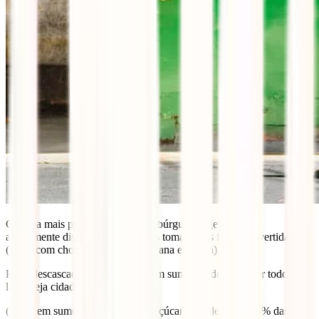
Comida mais prática – pizza, hambúrgueres, gelados – é
amplamente disponível, e às vezes toma novas formas divertidas
(pizza com chocolate, ou com banana e canela).
Fruta descascada, com casca ou em sumo, há de tudo, por todo o
lado, seja cidade, praia ou interior.
(Nota: em sumo, se não quiseres açúcar, tens de pedir. 99% das