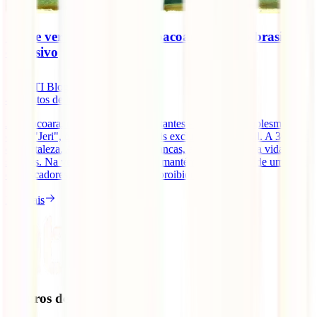
O que ver e fazer em Jericoacoara, destino brasileiro
exclusivo
IATI Blog
4
minutos de leitura
Jericoacoara, conhecida pelos habitantes e visitantes simplesmente
como "Jeri", é um dos destinos mais exclusivos do Brasil. A 300 km
de Fortaleza. Aqui as areias são brancas, a água é azul e a vida é
simples. Na verdade, o local ainda mantém a identidade de uma vila
de pescadores, onde os carros são proibidos e [...]
Ler mais
Seguros de Viagem