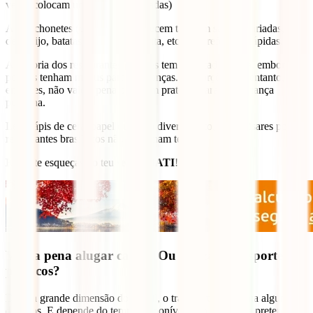
vezes colocam umas boas colheradas)
As lanchonetes (cafézinhos) oferecem também sandes variadas, pão
de queijo, batatas ou mandioca frita, etc, para refeições rápidas.
A maioria dos restaurantes grandes tem uma cadeira alta, embora
poucos tenham menus para as crianças. As porções, no entanto, são
enormes, não vale a pena pedir um prato só para uma criança
pequena.
Leva lápis de cera, papel ou outro divertimento, se precisares pois os
restaurantes brasileiros não costumam ter.
E não te esqueças do teu
seguro IATI
!
Vale a pena alugar carro? Ou utilizar transportes
públicos?
Dada a grande dimensão do Brasil, o transporte apresenta alguns
desafios. E depende do tempo disponível e do quanto se pretende