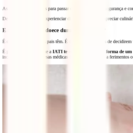
As férias são momentos para passar em família, com a segurança e con
Descobrir a natureza, experienciar diferentes culturas, apreciar culinár
E se o meu filho adoece durante a viagem?
É o maior medo que os pais têm. É o maior receio antes de decidirem 
É por estes motivos, que a
IATI te entrega paz, sob a forma de um
incapacitantes de despesas médicas fora do país devido a ferimentos 