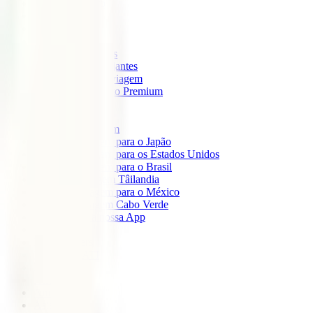
IATI Mochileiro
IATI Standard
IATI Família
IATI Básico
IATI Escapadinhas
IATI Grandes Viajantes
IATI Anual Multiviagem
IATI Cancelamento Premium
IATI Estudos
IATI Air Help
Seguros de Viagem
Seguro de viagem para o Japão
Seguro de viagem para os Estados Unidos
Seguro de viagem para o Brasil
Seguro de Viagem Tâilandia
Seguro de viagem para o México
Seguro de viagem Cabo Verde
Descarregue a nossa App
Sobre nós
IATI Partners
Desconto IATI
Blog
África
América
Ásia