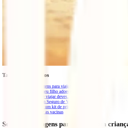
Tabla de contenidos
1
Seguros de viagens para viajar com crianças
1.1
E se o meu filho adoece durante a viagem?
1.2
Antes de viajar deves…
1.3
Fazer um Seguro de Viagem
1.4
Preparar um kit de primeiros-socorros
1.5
Verificar as vacinas
Seguros de viagens para viajar com crianç