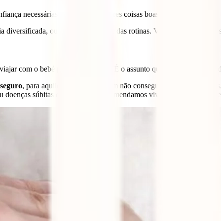
fiança necessárias para apenas trazeres coisas boas como recordação.
ia diversificada, ou simplesmente sair das rotinas. Viajar despoleta todo
viajar com o bebé pela primeira vez. É o assunto que suscita mais dúvi
 seguro
, para aquilo que numa viagem não consegues controlar: roubos, 
ou doenças súbitas e imprevistas, recomendamos vivamente a compra de u