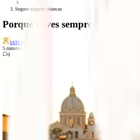
Seguro viagem criancas
Porque deves sempre fazer um s
IATI Blog
5
minutos de leitura
0