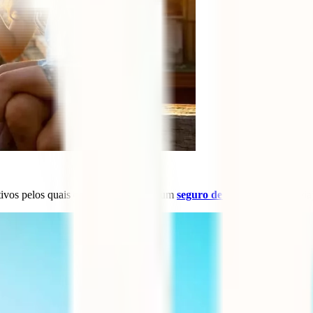
otivos pelos quais deves fazer sempre um
seguro de viagens
quando viaj