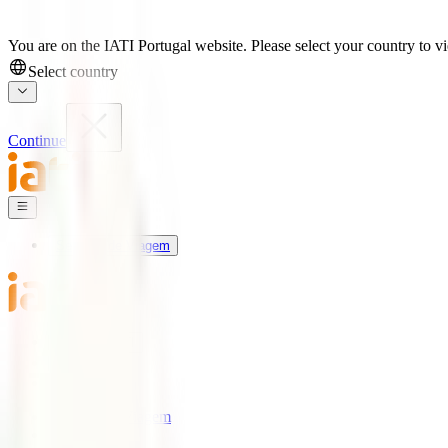
You are on the IATI Portugal website. Please select your country to vi
Select country
Continue
Seguros de Viagem
Universo IATI
Blog
Apoio
Seguros de Viagem
IATI Estrela