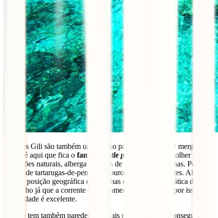
As ilhas Gili são também um paraíso para os amantes de mergulho
já que é aqui que fica o
famoso
turtle point
que, por recolher certas
condições naturais, alberga dezenas de tartarugas marinhas. Poderás
ver desde tartarugas-de-pente, de couro, amarelas e verdes. Além
disso a posição geográfica destas ilhas é ótima para a prática de
mergulho já que a corrente é praticamente inexistente e por isso a
visibilidade é excelente.
A zona tem também paredes de corais onde podes até conseguir ver