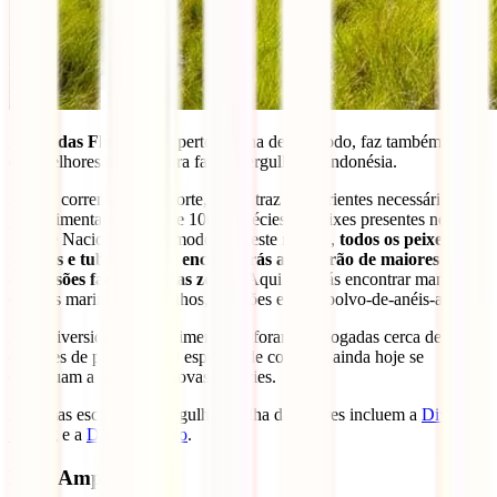
A
ilha das Flores
, bem perto da ilha de Komodo, faz também parte
dos melhores lugares para fazer mergulho na Indonésia.
Aqui a corrente é mais forte, o que traz os nutrientes necessários
para alimentar as mais de 1000 espécies de peixes presentes no
Parque Nacional de Komodo. Por este motivo,
todos os peixes,
mantas e tubarões que encontrarás aqui serão de maiores
dimensões face às outras zonas
. Aqui poderás encontrar mantas,
cavalos marinhos, golfinhos, tubarões e até o polvo-de-anéis-azuis.
A biodiversidade aqui é imensa, já foram catalogadas cerca de 3200
espécies de peixes e 600 espécies de corais. E ainda hoje se
continuam a encontrar novas espécies.
Algumas escolas de mergulho na ilha das Flores incluem a
Divine
Diving
e a
Dive Komodo
.
Raja Ampat