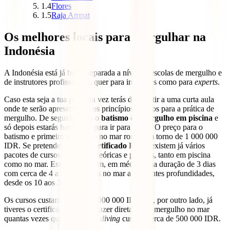
1.4
Flores
1.5
Raja Ampat
Os melhores locais para mergulhar na
Indonésia
A Indonésia está já bem preparada a nível de escolas de mergulho e
de instrutores profissionais, quer para iniciantes como para
experts
.
Caso esta seja a tua primeira vez terás de assistir a uma curta aula
onde te serão apresentados os princípios básicos para a prática de
mergulho. De seguida farás o
batismo de mergulho em piscina
e
só depois estarás habilitado para ir para o mar. O preço para o
batismo e primeiro mergulho no mar ronda em torno de 1 000 000
IDR. Se pretendes obter o c
ertificado PADI
existem já vários
pacotes de cursos com aulas teóricas e práticas, tanto em piscina
como no mar. Estes cursos têm, em média, uma duração de 3 dias
com cerca de 4 a 5 mergulhos no mar a diferentes profundidades,
desde os 10 aos 30 metros.
Os cursos custam cerca de 5 000 000 IDR. Se, por outro lado, já
tiveres o certificado poderás fazer diretamente mergulho no mar
quantas vezes quiseres. Cada
diving
custará cerca de 500 000 IDR.