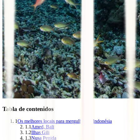
Tabla de contenidos
1
Os melhores locais para mergulhar na Indonésia
1.1
Amed, Bali
1.2
Ilhas Gili
1.3
Nusa Penida