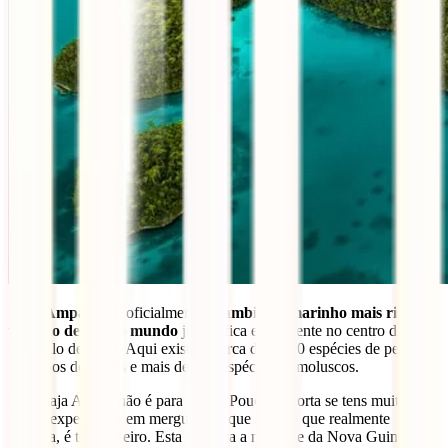
Raja Ampat
tem, oficialmente, o
ambiente marinho mais rico e
variado de todo o mundo
já que fica exatamente no centro do
triângulo de coral. Aqui existem cerca de 1 500 espécies de peixes,
500 tipos de corais e mais de 700 espécies de moluscos.
Mas Raja Ampat não é para todos. Pouco importa se tens muita ou
pouca experiência em mergulho já que aqui, o que realmente
importa, é ter dinheiro. Esta ilha fica a noroeste da Nova Guiné e faz