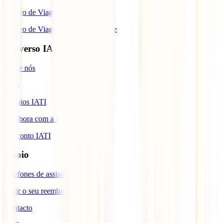
Seguro de Viagem para Tailândia
Seguro de Viagem para Cabo Verde
Universo IATI
Sobre nós
Blog
Prémios IATI
Colabora com a IATI
Desconto IATI
Apoio
Telefones de assistência
Gerir o seu reembolso
Contacto