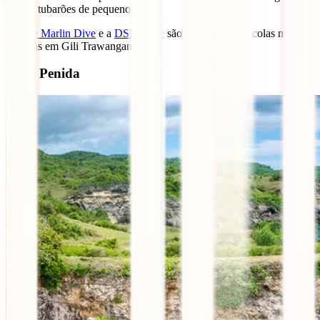
alguns tubarões de pequeno porte.
A
Blue Marlin Dive
e a
DSM Dive
são algumas das escolas mais
famosas em Gili Trawangan.
Nusa Penida