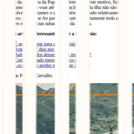
já parte da província da Papua Ocidental. Por este motivo, fica
extremamente caro voar até lá. As facilidades da ilha não são
comparáveis às restantes o que também torna tudo relativamente
mais caro. Porém, se for para a tua carteira, certamente terás uma das
melhores experiências subaquáticas da tua vida.
Outros artigos interessantes sobre a Indonésia:
É seguro viajar para a Indonésia?
Roteiro de 7 dias por Bali
Bali, a ilha dos deuses ou das multidões?
Conhece o lado menos turístico de Bali
Locais a não perder no Sudeste Asiático
Autora:
Patrícia Carvalho