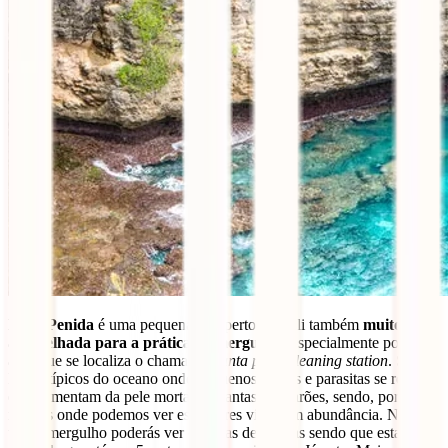
Nusa Penida
é uma pequena ilha perto de Bali também
muito
aconselhada para a prática de mergulho
. Especialmente porque é
aqui que se localiza o chamado
manta point cleaning station
. São
locais típicos do oceano onde pequenos peixes e parasitas se reúnem
e se alimentam da pele morta de mantas e tubarões, sendo, portanto,
regiões onde podemos ver estes seres vivos em abundância. Num
único mergulho poderás ver dezenas de mantas sendo que estas