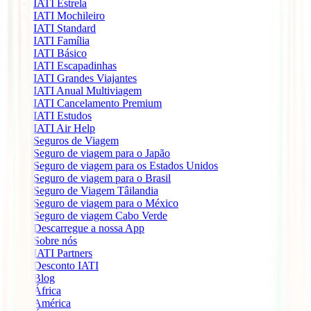
IATI Estrela
IATI Mochileiro
IATI Standard
IATI Família
IATI Básico
IATI Escapadinhas
IATI Grandes Viajantes
IATI Anual Multiviagem
IATI Cancelamento Premium
IATI Estudos
IATI Air Help
Seguros de Viagem
Seguro de viagem para o Japão
Seguro de viagem para os Estados Unidos
Seguro de viagem para o Brasil
Seguro de Viagem Tâilandia
Seguro de viagem para o México
Seguro de viagem Cabo Verde
Descarregue a nossa App
Sobre nós
IATI Partners
Desconto IATI
Blog
África
América