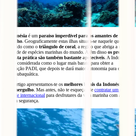
A
Indonésia
é um
paraíso imperdível para os amantes de
mergulho
. Geograficamente estas ilhas situam-se naquele que é
conhecido como o
triângulo de coral
, a região que abriga a maior
variedade de espécies marinhas do mundo. Além disso
os preços
para esta prática são também bastante apetecíveis
. A Indonésia é
mesmo considerada como o lugar mais barato para obter a
certificação PADI, que depois te dará maior autonomia para explorar
a vida subaquática.
Neste artigo apresentamos-te os
melhores locais da Indonésia para
fazer mergulho
. Mas antes, não te esqueças de
contratar um seguro
de saúde internacional
para desfrutares da vida marinha com a
máxima segurança.