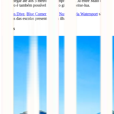
pode chegar até aos 5 metros de comprimento. Já entre Maio e
Outubro é também possível avistar o gigante peixe-lua.
Octopus Dive
,
Blue Corner Dive
e
Nusa Penida Watersport
são
algumas das escolas presentes nesta ilha.
Flores