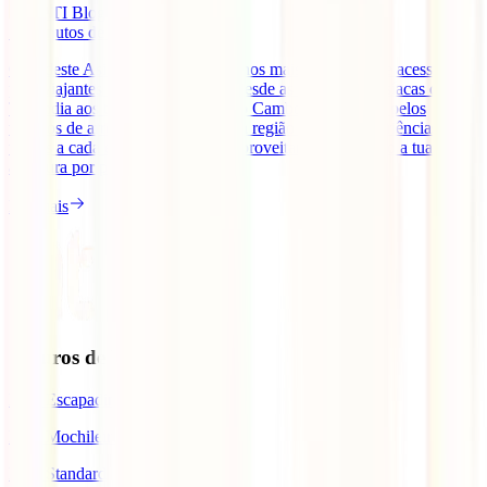
IATI Blog
11
minutos de leitura
O Sudeste Asiático é um dos destinos mais fascinantes e acessíveis
para viajantes de todo o mundo. Desde as praias paradisíacas da
Tailândia aos templos milenares do Camboja, passando pelos
terraços de arroz do Vietname, esta região oferece experiências
únicas a cada esquina. Mas para aproveitares ao máximo a tua
aventura por países como o [...]
Ler mais
Seguros de Viagem
IATI Escapadinhas
IATI Mochileiro
IATI Standard