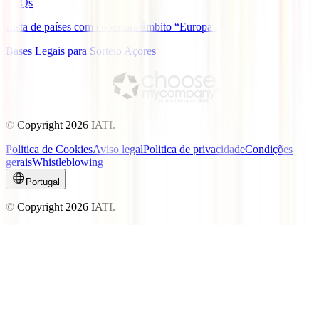
FAQs
Lista de países com cobertura âmbito “Europa”
Bases Legais para Sorteio Açores
© Copyright
2026
IATI.
Politica de Cookies
Aviso legal
Politica de privacidade
Condições
gerais
Whistleblowing
Portugal
© Copyright
2026
IATI.