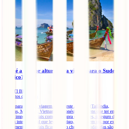
Qual é a melhor altura para viajar para o Sudeste
Asiático?
IATI Blog
4
minutos de leitura
Ao preparares a tua viagem ao Sudeste Asiático (Tailândia,
Filipinas, Myanmar, Vietname, Indonésia, etc.) tens que ter em conta
fatores importantes tais como a compra de bilhetes, o seguro de
viagem internacional que levas contigo, a bagagem ou, por exemplo,
o alojamento onde vais ficar quando chegares. Todas elas são