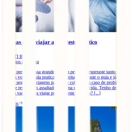
Vacinas para viajar ao Sudeste Asiático
IATI Blog
6
minutos de leitura
Estás a preparar essa grande viagem pela qual esperaste tanto tempo.
Tens os voos, a mala praticamente feita, compraste o guia e já tens o
melhor seguro de viagens para estar coberto em caso de problemas.
Mas, de repente, és assaltado por uma nova dúvida. Tenho de tomar
alguma vacina para viajar pelo Sudeste Asiático? [...]
Ler mais