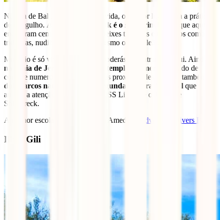
Na ilha de Bali, Amed é, sem dúvida, o melhor lugar para a prática
de mergulho.
A praia de Jemeluk é o
spot
principal
já que aqui se
encontram centenas de corais e peixes tropicais e moluscos como os
tridacnas, nudibrânquios e até mesmo o peixe leão.
Mas não é só vida marinha que poderás encontrar por aqui. Ainda
na praia de Jemeluk existe um templo submerso
cercado de
corais e numerosos cardumes. Nas proximidades existem também
dois barcos naufragados da Segunda Guerra Mundial
que
atraem a atenção dos turistas, o USS Liberty e o Japanese
Shipwreck.
A melhor escola de mergulho em Amed é a
Adventure Divers Bali
.
Ilhas Gili