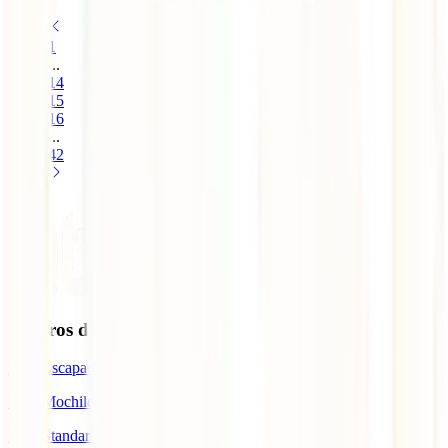
1
...
14
15
16
...
42
Seguros de Viagem
IATI Escapadinhas
IATI Mochileiro
IATI Standard