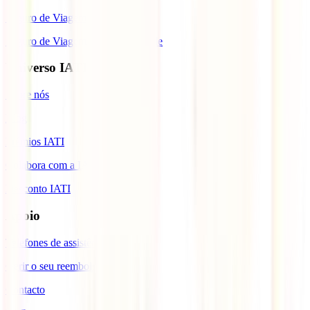
Seguro de Viagem para Tailândia
Seguro de Viagem para Cabo Verde
Universo IATI
Sobre nós
Blog
Prémios IATI
Colabora com a IATI
Desconto IATI
Apoio
Telefones de assistência
Gerir o seu reembolso
Contacto