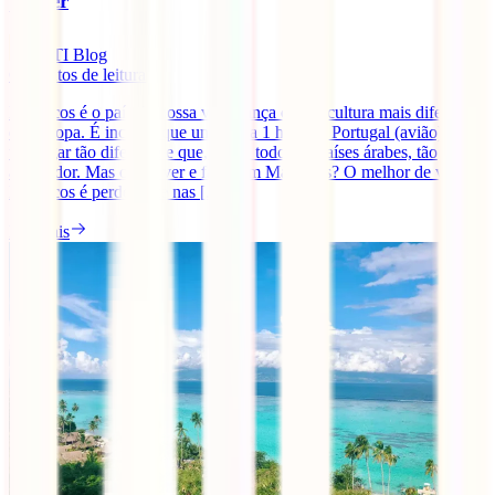
perder
IATI Blog
6
minutos de leitura
Marrocos é o país da nossa vizinhança com a cultura mais diferente
da Europa. É incrível que um país a 1 hora de Portugal (avião) seja
um lugar tão diferente e que, como todos os países árabes, tão
acolhedor. Mas o que ver e fazer em Marrocos? O melhor de visitar
Marrocos é perderes-te nas [...]
Ler mais