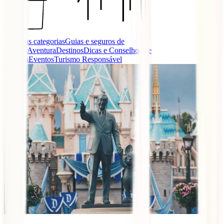
Todas as categorias
Guias e seguros de
viagem
Aventura
Destinos
Dicas e Conselhos de
Viagem
Eventos
Turismo Responsável