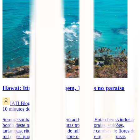
Hawai: Itinerário de viagem, 10 dias no paraíso
IATI Blog
10
minutos de leitura
Sempre sonhaste com uma viagem ao Hawai? Então bem-vindos a
bordo deste navio ao paraíso. Frutas tropicais, praias, vulcões,
tartarugas, rituais, história, flores de mil cores e camisas de flores de
mil cores: quantas coisas sabes sobre o Hawai e quantas coisas