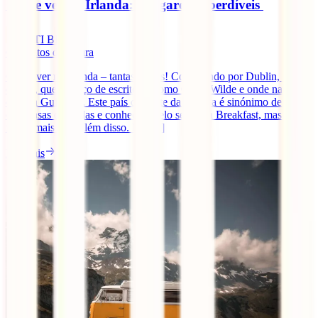
O que ver na Irlanda: 7 lugares imperdíveis
IATI Blog
6
minutos de leitura
O que ver na Irlanda – tantas coisas! Começando por Dublin, a sua
capital, que é berço de escritores como Oscar Wilde e onde nasceu a
cerveja Guinness. Este país do norte da Europa é sinónimo de portas
com casas coloridas e conhecida pelo seu Irish Breakfast, mas há
muito mais para além disso. No [...]
Ler mais