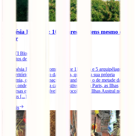
Polinésia Francesa: 10 lugares que tens mesmo que
visitar
IATI Blog
8
minutos de leitura
A Polinésia Francesa é composta por 118 ilhas e 5 arquipélagos.
Este território ultramarino da França, que tem a sua própria
autonomia, ocupa um espaço tão grande como o de metade da
Europa onde, se o Taiti, a capital, estivesse em Paris, as Ilhas
Marquesas estariam ao nível de Estocolmo, as Ilhas Austral nos
Pirenéus [...]
Ler mais