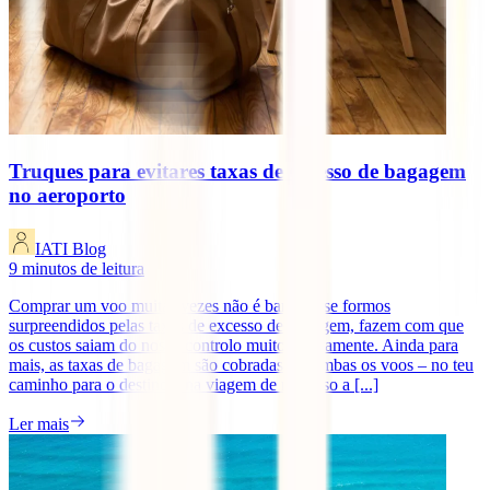
Truques para evitares taxas de excesso de bagagem
no aeroporto
IATI Blog
9
minutos de leitura
Comprar um voo muitas vezes não é barato e se formos
surpreendidos pelas taxas de excesso de bagagem, fazem com que
os custos saiam do nosso controlo muito rapidamente. Ainda para
mais, as taxas de bagagem são cobradas em ambas os voos – no teu
caminho para o destino e na viagem de regresso a [...]
Ler mais