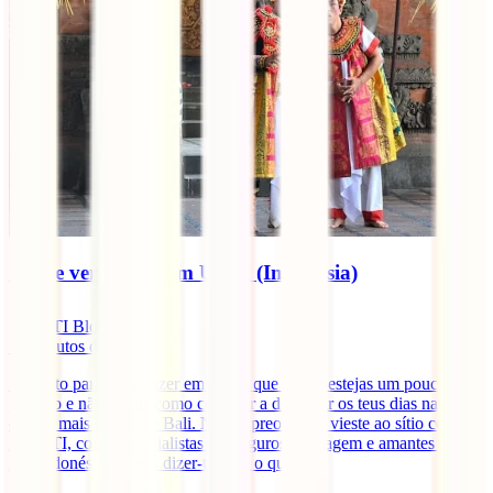
O que ver e fazer em Ubud (Indonésia)
IATI Blog
11
minutos de leitura
Há tanto para ver e fazer em Ubud que talvez estejas um pouco
perdido e não saibas como começar a desenhar os teus dias na
cidade mais bonita de Bali. Não te preocupes, vieste ao sítio certo.
Na IATI, como especialistas em seguros de viagem e amantes desta
ilha indonésia, vamos dizer-te tudo o que [...]