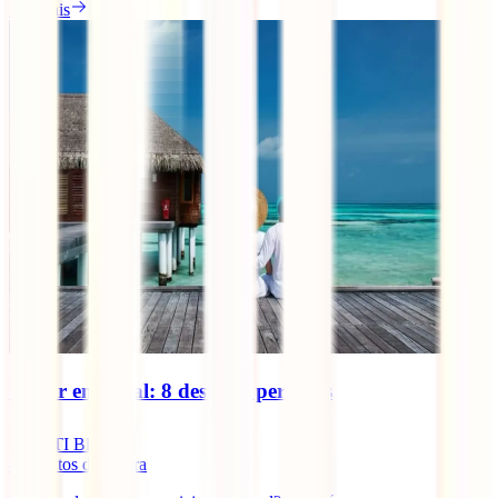
Ler mais
Viajar em casal: 8 destinos perfeitos
IATI Blog
8
minutos de leitura