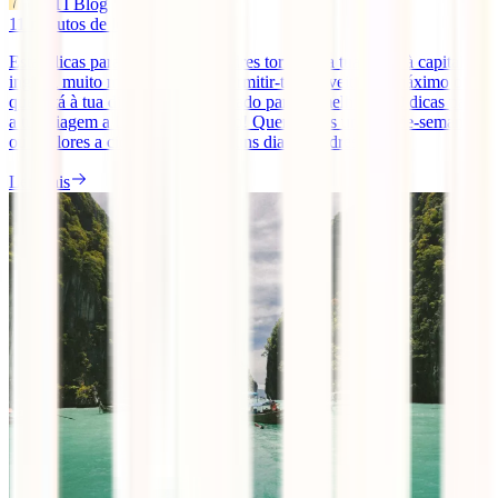
IATI Blog
11
minutos de leitura
Estas dicas para viajar para Londres tornarão a tua visita à capital
inglesa muito mais fácil e vão permitir-te aproveitar ao máximo o
que está à tua disposição. Preparado para as melhores 10 dicas para
a tua viagem a Londres? Let´s go! Quer passes um fim-de-semana
ou explores a cidade durante alguns dias, Londres é [...]
Ler mais