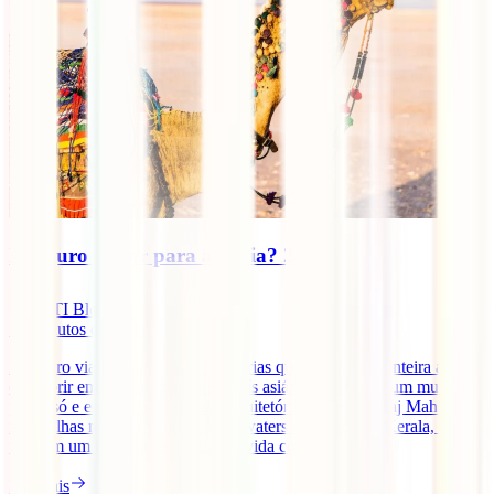
É seguro viajar para a Índia? 2025
IATI Blog
13
minutos de leitura
É seguro viajar para a Índia? Levarias quase uma vida inteira a
descobrir em profundidade este país asiático. A Índia é um mundo
por si só e engloba maravilhas arquitetónicas como o Taj Mahal ou
maravilhas naturais como os backwaters do estado de Kerala, mas é
também um lugar onde a vida é vivida com [...]
Ler mais