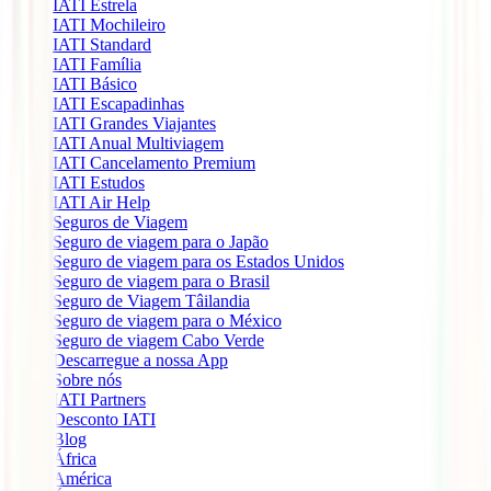
IATI Estrela
IATI Mochileiro
IATI Standard
IATI Família
IATI Básico
IATI Escapadinhas
IATI Grandes Viajantes
IATI Anual Multiviagem
IATI Cancelamento Premium
IATI Estudos
IATI Air Help
Seguros de Viagem
Seguro de viagem para o Japão
Seguro de viagem para os Estados Unidos
Seguro de viagem para o Brasil
Seguro de Viagem Tâilandia
Seguro de viagem para o México
Seguro de viagem Cabo Verde
Descarregue a nossa App
Sobre nós
IATI Partners
Desconto IATI
Blog
África
América