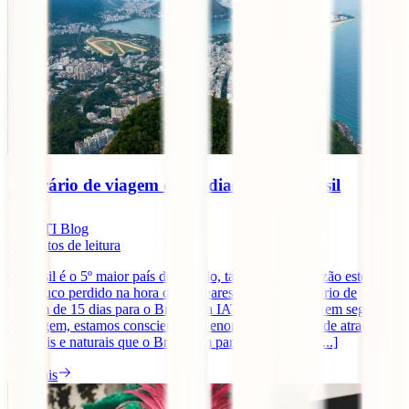
Itinerário de viagem de 15 dias para o Brasil
IATI Blog
6
minutos de leitura
O Brasil é o 5º maior país do mundo, talvez por esta razão estejas
um pouco perdido na hora de planeares um bom itinerário de
viagem de 15 dias para o Brasil. Na IATI, especialistas em seguros
de viagem, estamos conscientes da enorme quantidade de atrações
culturais e naturais que o Brasil tem para oferecer e já [...]
Ler mais