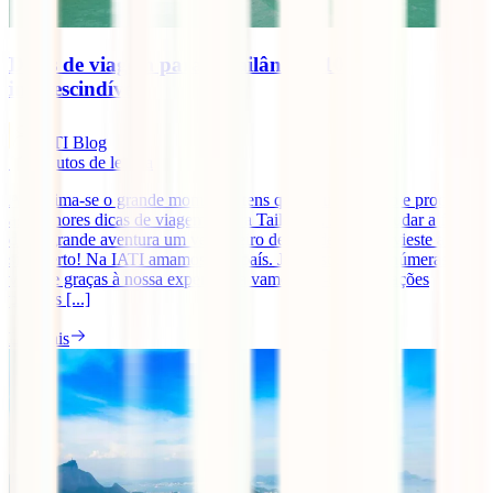
Dicas de viagem para a Tailândia: 10
imprescindíveis
IATI Blog
11
minutos de leitura
Aproxima-se o grande momento, tens quase tudo pronto e procuras
as melhores dicas de viagem para a Tailândia. Para te ajudar a fazer
desta grande aventura um verdadeiro dez de dez. Bem, vieste ao
sítio certo! Na IATI amamos este país. Já lá estivemos inúmeras
vezes e graças à nossa experiência vamos dar-te informações
práticas [...]
Ler mais