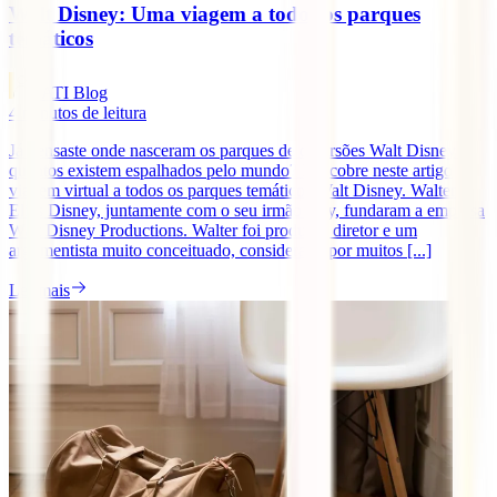
Walt Disney: Uma viagem a todos os parques
temáticos
IATI Blog
4
minutos de leitura
Já pensaste onde nasceram os parques de diversões Walt Disney e
quantos existem espalhados pelo mundo? Descobre neste artigo
viagem virtual a todos os parques temáticos Walt Disney. Walter
Elias Disney, juntamente com o seu irmão Roy, fundaram a empresa
Walt Disney Productions. Walter foi produtor, diretor e um
argumentista muito conceituado, considerado por muitos [...]
Ler mais