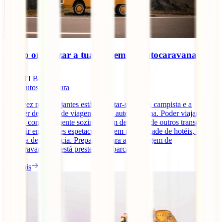
Como organizar a tua viagem de autocaravana
IATI Blog
10
minutos de leitura
Cada vez mais viajantes estão a juntar-se à vida campista e a
escolher desfrutar de viagens numa autocaravana. Poder viajar o
mundo completamente sozinho, sem depender de outros transportes
e dormir em lugares espetaculares sem necessidade de hotéis, é algo
que cria dependência. Preparado para a tua viagem de
autocaravana? Se está prestes a embarcar [...]
Ler mais