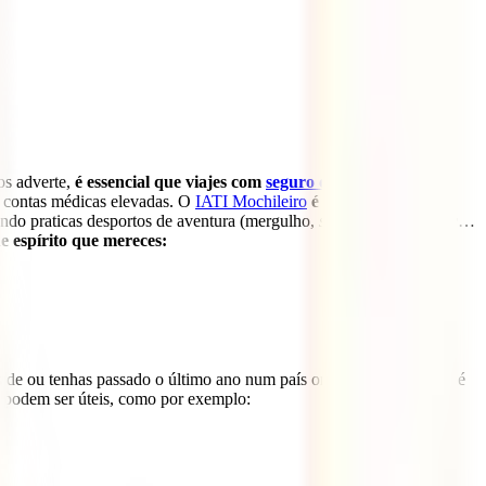
os adverte,
é essencial que viajes com
seguro de viagem para a
r contas médicas elevadas. O
IATI Mochileiro
é o melhor seguro
ndo praticas desportos de aventura (mergulho,
snorkelling
,
trekking
…
e espírito que mereces:
s de ou tenhas passado o último ano num país onde a febre amarela é
e podem ser úteis, como por exemplo: