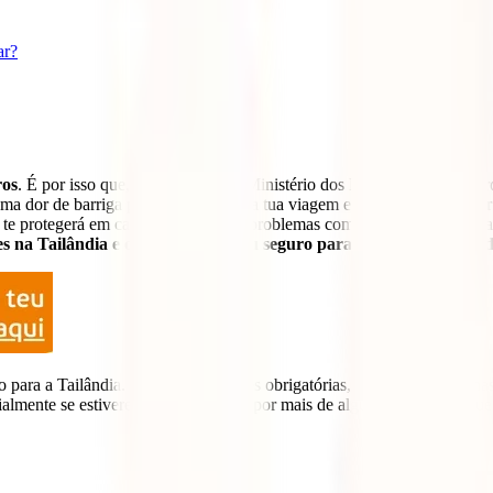
ar?
ros
. É por isso que, como o próprio Ministério dos Negócios Estrangeir
ma dor de barriga podem complicar a tua viagem e forçar-te a enfrenta
 te protegerá em casos como roubo, problemas com a tua bagagem, qua
s na Tailândia e obtém agora o teu seguro para viajar com a paz d
o para a Tailândia. Não há vacinações obrigatórias, a menos que venha
lmente se estiveres a planear viajar por mais de algumas semanas, qu