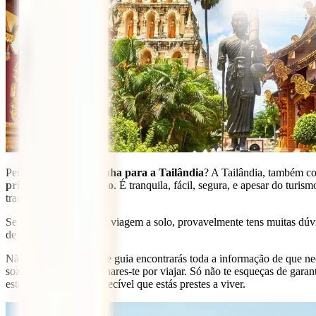
Pensas em
viajar sozinha para a Tailândia
? A Tailândia, também 
primeira viagem a solo
. É tranquila, fácil, segura, e apesar do turi
tradições.
Se esta é a tua primeira viagem a solo, provavelmente tens muitas dúv
de tomar?
Não te preocupes, neste guia encontrarás toda a informação de que ne
sozinha, te fará apaixonares-te por viajar. Só não te esqueças de gara
esta experiência inesquecível que estás prestes a viver.