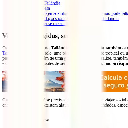
5
Alojamento na Tailândia
6
Cozinha tailandesa
7
Itinerário para viajar sozinha na Tailândia: o que não pode falt
8
Outras recomendações para viajares sozinha na Tailândia
9
O que devo fazer se me sentir só?
Viagens protegidas, sempre
Os cuidados de saúde na Tailândia são bons, mas são também ca
Tailândia
. Uma queda tola, uma picada de um mosquito tropical ou u
para este destino
e, além de uma grande cobertura de saúde, também
etc.) e mesmo que necessites de ser repatriado. Portanto,
não arrisque
Outra questão comum é se precisas de ser vacinado para viajar sozinh
endémica. No entanto, existem algumas vacinas recomendadas, especia
Febre tifoide
Encefalite Japonesa
Raiva