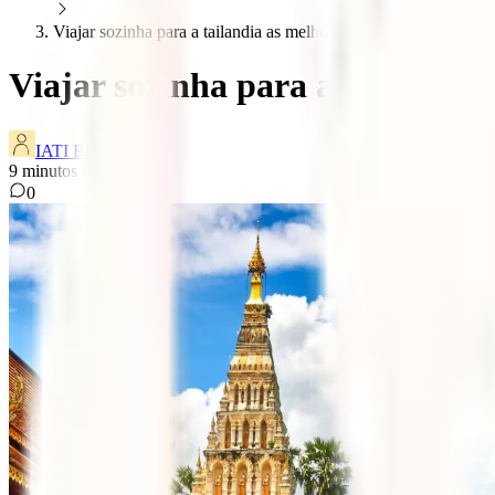
Viajar sozinha para a tailandia as melhores dicas
Viajar sozinha para a Tailândia:
IATI Blog
9
minutos de leitura
0