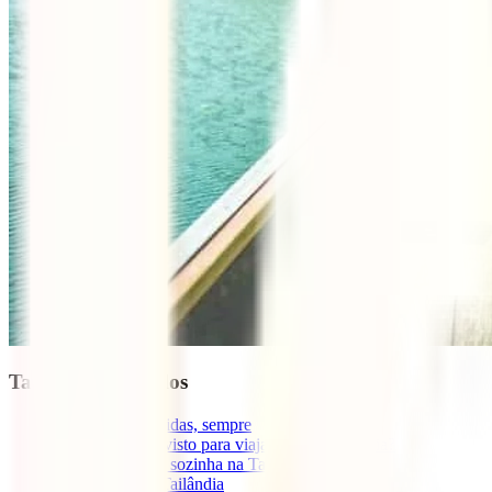
Tabla de contenidos
1
Viagens protegidas, sempre
2
Preciso de um visto para viajar para a Tailândia?
3
É seguro viajar sozinha na Tailândia?
4
Transporte na Tailândia