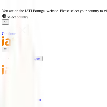
You are on the IATI Portugal website. Please select your country to vi
Select country
Continue
Seguros de Viagem
Universo IATI
Blog
Apoio
Seguros de Viagem
IATI Estrela