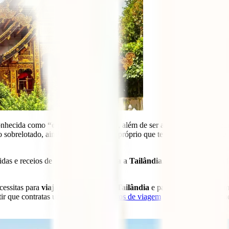
conhecida como
“o país dos sorrisos”
, além de ser a porta de entrada p
smo sobrelotado, ainda tem um carácter próprio que te fará apaixonares-t
idas e receios de
viajar sozinha para a Tailândia
. Será seguro? Será 
cessitas para
viajar sozinha para a Tailândia
e para aproveitares ao m
ntir que contratas um dos nossos
seguros de viagem
para evitares qualqu