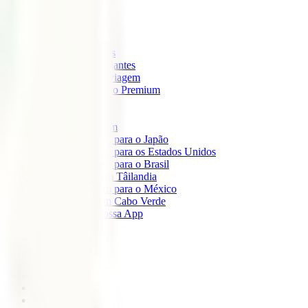
IATI Mochileiro
IATI Standard
IATI Família
IATI Básico
IATI Escapadinhas
IATI Grandes Viajantes
IATI Anual Multiviagem
IATI Cancelamento Premium
IATI Estudos
IATI Air Help
Seguros de Viagem
Seguro de viagem para o Japão
Seguro de viagem para os Estados Unidos
Seguro de viagem para o Brasil
Seguro de Viagem Tâilandia
Seguro de viagem para o México
Seguro de viagem Cabo Verde
Descarregue a nossa App
Sobre nós
IATI Partners
Desconto IATI
Blog
África
América
Ásia