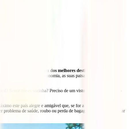
ara o Sudeste Asiático,
é um dos melhores destinos para a tua
e pelo seu povo, a sua gastronomia, as suas paisagens e as suas
fácil? Sentir-me-ei sozinha? Preciso de um visto? Que vacinas tenho
áximo este país alegre e amigável que, se for a tua primeira viagem
er problema de saúde, roubo ou perda de bagagem que possa estragar