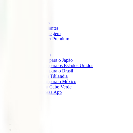
IATI Mochileiro
IATI Standard
IATI Família
IATI Básico
IATI Escapadinhas
IATI Grandes Viajantes
IATI Anual Multiviagem
IATI Cancelamento Premium
IATI Estudos
IATI Air Help
Seguros de Viagem
Seguro de viagem para o Japão
Seguro de viagem para os Estados Unidos
Seguro de viagem para o Brasil
Seguro de Viagem Tâilandia
Seguro de viagem para o México
Seguro de viagem Cabo Verde
Descarregue a nossa App
Sobre nós
IATI Partners
Desconto IATI
Blog
África
América
Ásia