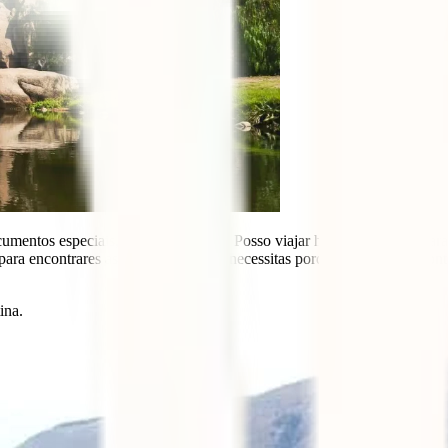
mentos especiais, tais como vistos? Posso viajar hoje de Portugal par
para encontrares as respostas de que necessitas porque vamos falar con
ina.