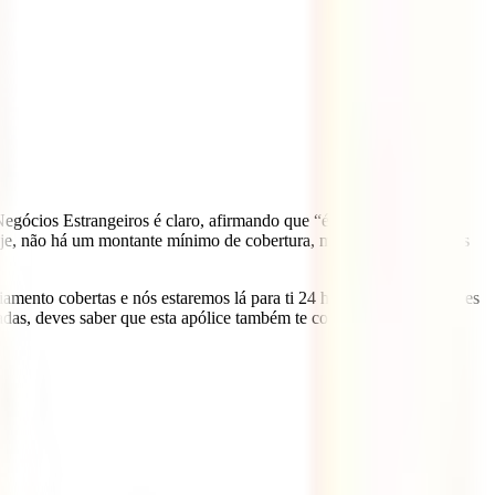
s Negócios Estrangeiros é claro, afirmando que “é recomendado que
 hoje, não há um montante mínimo de cobertura, mas afirma que deves
mento cobertas e nós estaremos lá para ti 24 horas por dia sem teres
adas, deves saber que esta apólice também te cobrirá em caso de