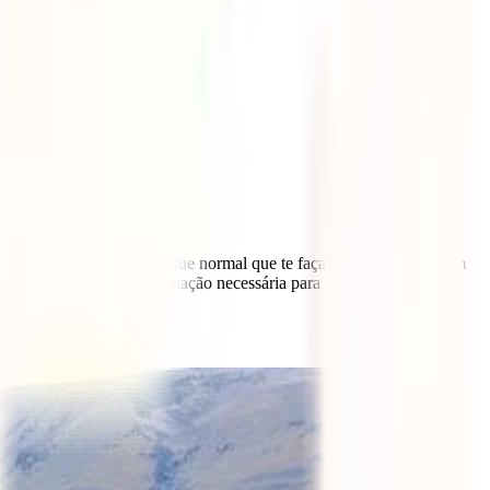
a a Argentina? É mais do que normal que te faças estas perguntas em
tigo sobre toda a documentação necessária para viajares para a