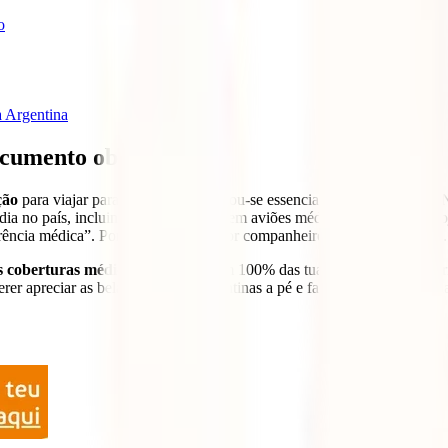
o
a Argentina
ocumento obrigatório
ção
para viajar para a Argentina, tornou-se essencial. O Ministério do
adia no país, incluindo transferências em aviões médicos”. A partir de
ferência médica”. Portanto, o teu melhor companheiro é
IATI Mochileiro
.
s coberturas médicas.
Terás também 100% das tuas despesas de repatria
rer apreciar as belas paisagens argentinas a pé e fazer algumas caminh