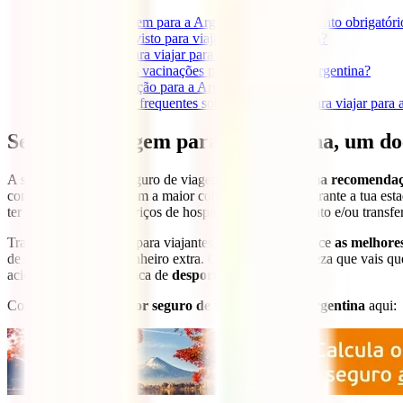
1
Seguro de viagem para a Argentina, um documento obrigatóri
2
Preciso de um visto para viajar para a Argentina?
3
Documentos para viajar para a Argentina
4
São necessárias vacinações para viajar para a Argentina?
5
Carta de condução para a Argentina
6
Perguntas mais frequentes sobre documentos para viajar para 
Seguro de viagem para a Argentina, um d
A subscrição de um seguro de viagem não é apenas um
a recomenda
contrates um seguro com a maior cobertura possível durante a tua est
ter “cobertura para serviços de hospitalização, isolamento e/ou trans
Trata-se de um seguro para viajantes
off-road
que oferece
as melhore
de adiantar nenhum dinheiro extra. Como temos a certeza que vais que
acidente durante a prática de
desportos de aventura
.
Contrata agora o
melhor seguro de viagem para a Argentina
aqui: