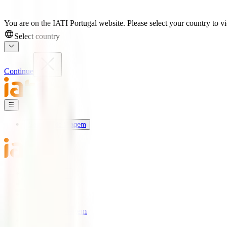
You are on the IATI Portugal website. Please select your country to vi
Select country
Continue
Seguros de Viagem
Universo IATI
Blog
Apoio
Seguros de Viagem
IATI Estrela