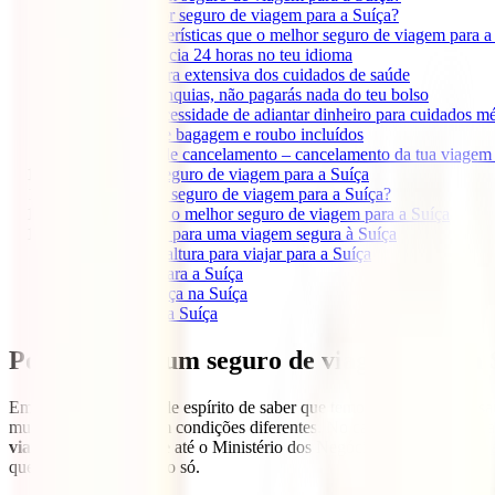
2
Qual é o melhor seguro de viagem para a Suíça?
3
Quais as características que o melhor seguro de viagem para a
3.1
Assistência 24 horas no teu idioma
3.2
Cobertura extensiva dos cuidados de saúde
3.3
Sem franquias, não pagarás nada do teu bolso
3.4
Sem necessidade de adiantar dinheiro para cuidados m
3.5
Perda de bagagem e roubo incluídos
3.6
Opção de cancelamento – cancelamento da tua viagem 
4
Cobertura de seguro de viagem para a Suíça
5
Quanto custa o seguro de viagem para a Suíça?
6
Como comprar o melhor seguro de viagem para a Suíça
7
Informação útil para uma viagem segura à Suíça
7.1
Melhor altura para viajar para a Suíça
7.2
Vistos para a Suíça
7.3
Segurança na Suíça
7.4
Saúde na Suíça
Porquê fazer um seguro de viagem para a 
Em casa, temos a paz de espírito de saber que temos um sistema de sa
mudam e cada país tem condições diferentes. No caso da Suíça, apesar 
viagem
. É por isso que até o Ministério dos Negócios Estrangeiros,
n
questões de saúde e não só.