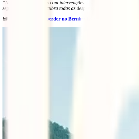
“Na Suíça, as despesas com intervenções dos serviços de socorros de 
seguro de viagem que cubra todas as despesas médicas e de repatri
🚂
10 atrações a não perder no Bernina Express