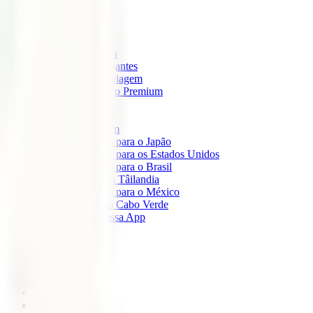
IATI Mochileiro
IATI Standard
IATI Família
IATI Básico
IATI Escapadinhas
IATI Grandes Viajantes
IATI Anual Multiviagem
IATI Cancelamento Premium
IATI Estudos
IATI Air Help
Seguros de Viagem
Seguro de viagem para o Japão
Seguro de viagem para os Estados Unidos
Seguro de viagem para o Brasil
Seguro de Viagem Tâilandia
Seguro de viagem para o México
Seguro de viagem Cabo Verde
Descarregue a nossa App
Sobre nós
IATI Partners
Desconto IATI
Blog
África
América
Ásia