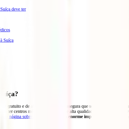
 Suíça deve ter
édicos
à Suíça
Suíça?
úde gratuito e de alta qualidade que assegura que somos tratados por qu
de ter centros médicos e hospitais de alta qualidade,
o preço para ser
a sua página sobre a Suíça
,
salienta a enorme importância de ter um