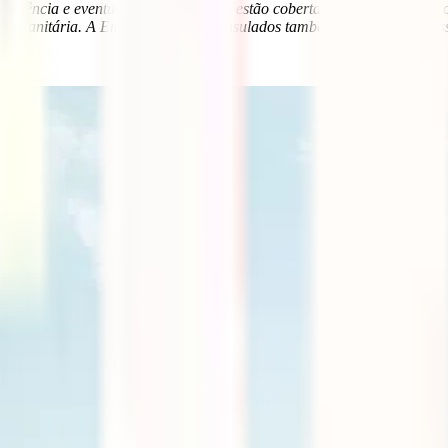
urgência e eventual repatriação não estão cobertas pelos seguros, pel
ação sanitária. A Embaixada e os Consulados também não suportam ess