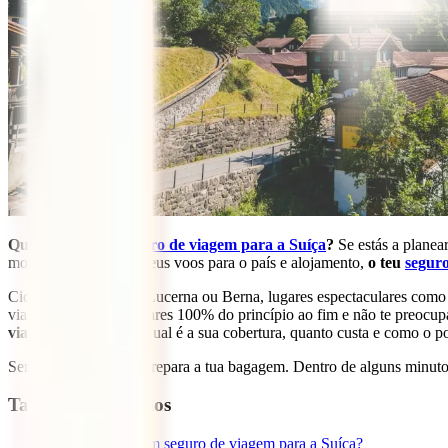
Qual é o
melhor seguro de viagem para a Suíça
?
Se estás a planear
momentos. A par dos teus voos para o país e alojamento,
o teu
seguro
Cidades únicas como Lucerna ou Berna, lugares espectaculares como o 
viagem. Para a desfrutares 100% do princípio ao fim e não te preocup
viajar para a Suíça
, qual é a sua cobertura, quanto custa e como o p
Sem mais conversas, prepara a tua bagagem. Dentro de alguns minutos t
Tabla de contenidos
1
Porquê fazer um seguro de viagem para a Suíça?