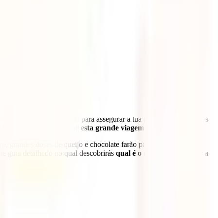
tar qual é a política ideal para assegurar a tua proteção em todos os
eves começar a organizar esta grande viagem.
o, grandes doses de queijo e chocolate farão parte desta grande
te guia detalhado no qual descobrirás
qual é o melhor seguro para