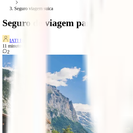
Seguro viagem suica
Seguro de viagem para a Suíça
IATI Blog
11
minutos de leitura
2