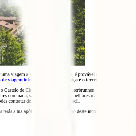
 uma viagem a este país deslumbrante, é provável que te estejas a pergun
 de viagem internacional
para a Suíça é o terceiro pilar no qual d
Castelo de Chillon ou o Vale de Lauterbrunnen, os belos Alpes e, clar
ares com nada, sabendo que estás nas melhores mãos, criámos para ti es
odes contratar de uma forma rápida e fácil.
erás a tua apólice e estarás a caminho deste incrível país.