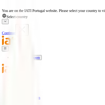
You are on the IATI Portugal website. Please select your country to vi
Select country
Continue
Seguros de Viagem
Universo IATI
Blog
Apoio
Seguros de Viagem
IATI Estrela