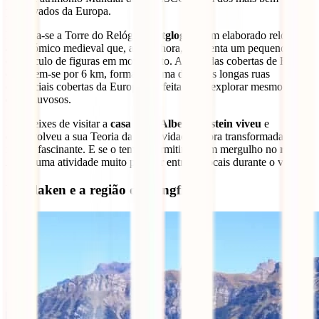
preservados da Europa.
Destaca-se a Torre do Relógio (
Zytglogge
), um elaborado relógio
astronómico medieval que, a cada hora, apresenta um pequeno
espetáculo de figuras em movimento. As arcadas cobertas de Berna
estendem-se por 6 km, formando uma das mais longas ruas
comerciais cobertas da Europa, perfeitas para explorar mesmo em
dias chuvosos.
Não deixes de visitar a
casa onde Albert Einstein viveu
e
desenvolveu a sua Teoria da Relatividade, agora transformada num
museu fascinante. E se o tempo permitir, dá um mergulho no
rio
Aare
, uma atividade muito popular entre os locais durante o verão.
Interlaken e a região de Jungfrau