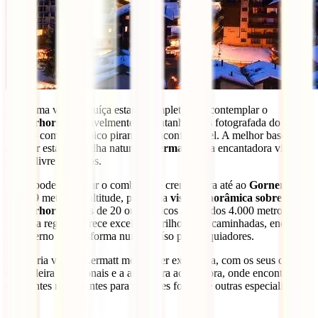
Nenhuma visita à Suíça estaria completa sem contemplar o
Matterhorn
, provavelmente a montanha mais fotografada do
mundo com o seu pico piramidal inconfundível. A melhor base para
admirar esta maravilha natural é
Zermatt
, uma encantadora vila
alpina livre de carros.
Aqui, podes apanhar o comboio de cremalheira até ao
Gornergrat
,
a 3.089 metros de altitude, para uma
vista panorâmica sobre o
Matterhorn
e mais de 20 outros picos acima dos 4.000 metros. No
verão, a região oferece excelentes trilhos para caminhadas, enquanto
no inverno se transforma num paraíso para esquiadores.
A própria vila de Zermatt merece ser explorada, com os seus chalés
de madeira tradicionais e a atmosfera acolhedora, onde encontrarás
excelentes restaurantes para provares fondue e outras especialidades
suíças.