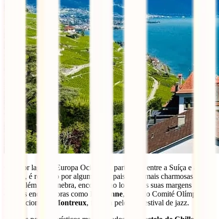
O maior lago da Europa Ocidental, partilhado entre a Suíça e a
França, é rodeado por algumas das paisagens mais charmosas do
país. Além de Genebra, encontras ao longo das suas margens
cidades encantadoras como
Lausanne
, sede do Comité Olímpico
Internacional, e
Montreux
, famosa pelo seu festival de jazz.