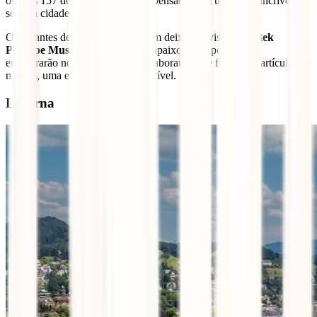
os seus 157 degraus, serás recompensado com uma vista incrível
sobre a cidade e o lago.
Os amantes de relógios não podem deixar de visitar o
Patek
Philippe Museum
, enquanto os apaixonados por ciência
encontrarão no
CERN
, o maior laboratório de física de partículas do
mundo, uma experiência inesquecível.
Lucerna