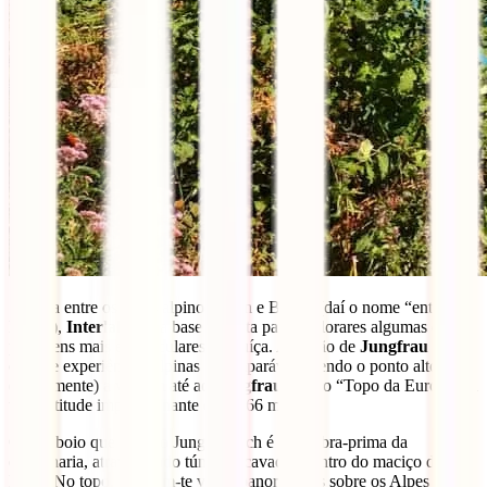
Situada entre os lagos alpinos Thun e Brienz (daí o nome “entre
lagos”),
Interlaken
é a base perfeita para explorares algumas das
paisagens mais espetaculares da Suíça. A região de
Jungfrau
oferece experiências alpinas incomparáveis, sendo o ponto alto
(literalmente) a viagem até ao
Jungfraujoch
, o “Topo da Europa”, a
uma altitude impressionante de 3.466 metros.
O comboio que leva ao Jungfraujoch é uma obra-prima da
engenharia, atravessando túneis escavados dentro do maciço do
Eiger. No topo, esperam-te vistas panorâmicas sobre os Alpes e o