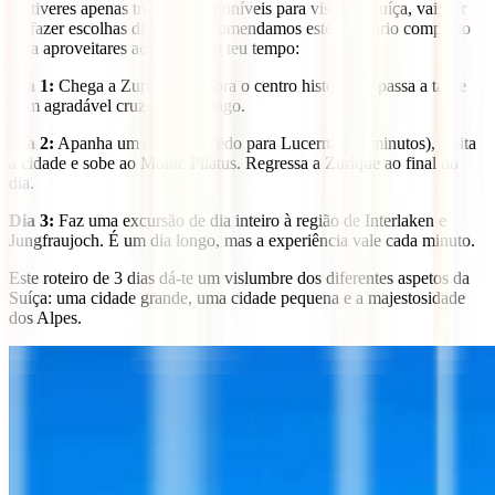
Se tiveres apenas três dias disponíveis para visitar a Suíça, vais ter
de fazer escolhas difíceis. Recomendamos este itinerário compacto
para aproveitares ao máximo o teu tempo:
Dia 1:
Chega a Zurique, explora o centro histórico e passa a tarde
num agradável cruzeiro pelo lago.
Dia 2:
Apanha um comboio cedo para Lucerna (45 minutos), visita
a cidade e sobe ao Monte Pilatus. Regressa a Zurique ao final do
dia.
Dia 3:
Faz uma excursão de dia inteiro à região de Interlaken e
Jungfraujoch. É um dia longo, mas a experiência vale cada minuto.
Este roteiro de 3 dias dá-te um vislumbre dos diferentes aspetos da
Suíça: uma cidade grande, uma cidade pequena e a majestosidade
dos Alpes.