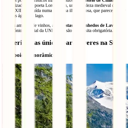
Um dos pontos turísticos mais visitados é o
Castelo de Chillon
,
imortalizado pelo poeta Lord Byron, uma fortaleza medieval do
século XII construída numa pequena ilha rochosa, que parece flutuar
sobre as águas do lago.
Para os amantes de vinhos, as
encostas dos vinhedos de Lavaux
,
Património Mundial da UNESCO, são uma visita obrigatória.
Experiências únicas para viveres na Suíça
Comboios panorâmicos