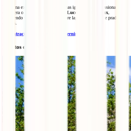
Para uma experiência mais curta, mas igualmente impressionante,
considera o
Golden Pass
, que liga
Lucerna
a
Montreux
,
oferecendo vistas espetaculares sobre lagos, montanhas e prados
alpinos.
✈️
10 atrações a não perder no Bernina Express
Eventos e Festivais