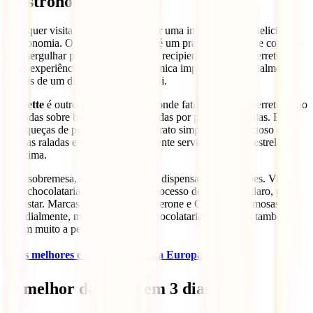
Gastronomia suíça
Qualquer visita à Suíça deve incluir uma imersão na sua deliciosa
gastronomia. O
fondue de queijo
é um prato nacional que consiste
em mergulhar pedaços de pão num recipiente de queijo derretido.
Uma experiência social e gastronómica imperdível, especialmente
depois de um dia nas pistas de esqui.
Raclette
é outro prato tradicional, onde fatias de queijo derretido são
raspadas sobre batatas, acompanhadas por pickles e cebolas. E não
te esqueças de provar a
rösti
, um prato simples mas delicioso de
batatas raladas e fritas, frequentemente servido com ovo estrelado
por cima.
Para sobremesa, o
chocolate suíço
dispensa apresentações. Visita
uma chocolataria para assistir ao processo de fabrico e, claro, para
degustar. Marcas como Lindt, Toblerone e Cailler são famosas
mundialmente, mas as pequenas chocolatarias artesanais também
valem muito a pena.
🏂
As melhores estâncias de ski da Europa
O melhor da Suíça em 3 dias