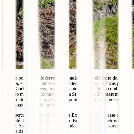
A Suíça possui a
rede ferroviária mais densa e eficiente da
Europa
, e algumas linhas são verdadeiras atrações turísticas por si
só. O
Glacier Express
, frequentemente chamado de “o comboio
expresso mais lento do mundo”, liga
St. Moritz
a
Zermatt
num
percurso de 8 horas através de 291 pontes e 91 túneis, oferecendo
panoramas alpinos de tirar o fôlego.
Outro percurso icónico é o
Bernina Express
, que atravessa os
Alpes até Itália, passando pelo Passo Bernina a 2.253 metros de
altitude. As suas carruagens panorâmicas permitem-te absorver toda
a beleza da paisagem alpina.