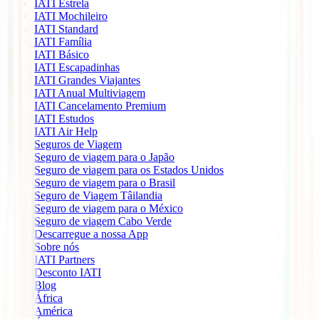
IATI Estrela
IATI Mochileiro
IATI Standard
IATI Família
IATI Básico
IATI Escapadinhas
IATI Grandes Viajantes
IATI Anual Multiviagem
IATI Cancelamento Premium
IATI Estudos
IATI Air Help
Seguros de Viagem
Seguro de viagem para o Japão
Seguro de viagem para os Estados Unidos
Seguro de viagem para o Brasil
Seguro de Viagem Tâilandia
Seguro de viagem para o México
Seguro de viagem Cabo Verde
Descarregue a nossa App
Sobre nós
IATI Partners
Desconto IATI
Blog
África
América