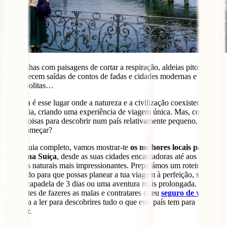
Montanhas com paisagens de cortar a respiração, aldeias pitorescas
que parecem saídas de contos de fadas e cidades modernas e
cosmopolitas…
A
Suíça
é esse lugar onde a natureza e a civilização coexistem em
harmonia, criando uma experiência de viagem única. Mas, com
tantas coisas para descobrir num país relativamente pequeno, por
onde começar?
Neste guia completo, vamos mostrar-te
os melhores locais para
visitar na Suíça
, desde as suas cidades encantadoras até aos
recantos naturais mais impressionantes. Preparámos um roteiro
detalhado para que possas planear a tua viagem à perfeição, seja
uma escapadela de 3 dias ou uma aventura mais prolongada. Por
isso, antes de fazeres as malas e contratares o teu
seguro de viagem
,
continua a ler para descobrires tudo o que este país tem para
oferecer.