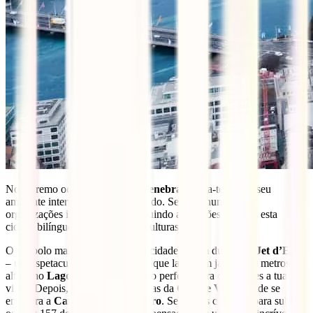
No extremo ocidental do país,
Genebra
espera-te com o seu
ambiente internacional e sofisticado. Sede de numerosas
organizações internacionais, incluindo as Nações Unidas, esta
cidade bilíngue é uma fusão de culturas.
O símbolo mais reconhecível da cidade é, sem dúvida, o
Jet d’Eau
– um espetacular repuxo de água que lança um jato a 140 metros de
altura no
Lago Léman
. É o ponto perfeito para começares a tua
visita. Depois, perde-te pelas ruelas da
Cidade Velha
, onde se
encontra a
Catedral de São Pedro
. Se tiveres coragem para subir