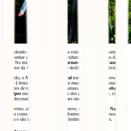
Dependendo da época do ano da tua visita, poderás ter a sorte de
testemunhar algumas das tradições culturais mais autênticas da
Suíça. No início da primavera, o
Carnaval de Basileia
(
Fasnacht
)
é o maior da Suíça, com três dias de desfiles, música e festividades.
No verão, o
Montreux Jazz Festival
transforma esta pitoresca
cidade à beira do lago num epicentro musical, atraindo artistas e
visitantes de todo o mundo. Já no outono, o
Desfile dos Rebanhos
nos Alpes
marca o regresso do gado dos pastos de altitude, com
vacas decoradas com flores e enormes sinos.
No inverno, além dos desportos de neve, os
mercados de Natal
em
cidades como Basileia, Zurique e Montreux criam uma atmosfera
mágica e são ideais para comprares lembranças tradicionais.