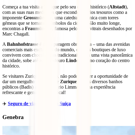
Começa a tua visita a Zurique pelo seu centro histórico (
Altstadt
),
com as suas ruas medievais que escondem vários tesouros como a
imponente
Grossmünster
, uma catedral românica com torres
gémeas que se tornaram símbolos da cidade. Não muito longe,
encontras a
Fraumünster
, famosa pelos seus vitrais desenhados por
Marc Chagall.
A
Bahnhofstrasse
é outra paragem obrigatória – uma das avenidas
comerciais mais exclusivas do mundo, onde as boutiques de luxo
convivem com chocolatarias tradicionais. Para uma vista panorâmica
da cidade, sobe até ao miradouro
Lindenhof
, no coração do centro
histórico.
Se visitares Zurique no verão, não podes perder a oportunidade de
dar um mergulho no
Lago de Zurique
ou nos diversos banhos
públicos (Badis) ao longo do rio Limmat – uma experiência
refrescante e genuinamente local!
✈️
Seguro de viagem para a Suiça
Genebra