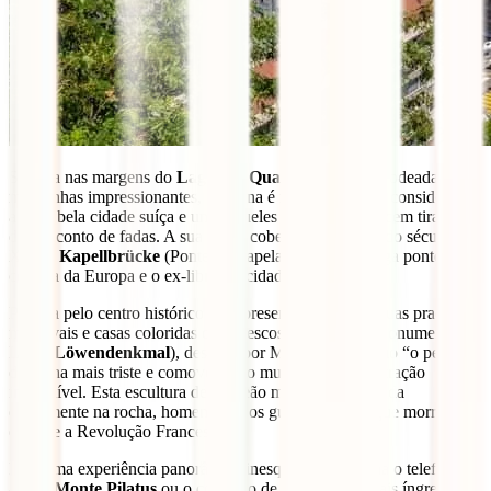
Situada nas margens do
Lago dos Quatro Cantões
e rodeada por
montanhas impressionantes, Lucerna é frequentemente considerada
a mais bela cidade suíça e um daqueles locais que parecem tirados
de um conto de fadas. A sua ponte coberta de madeira do século
XIV, a
Kapellbrücke
(Ponte da Capela), é a mais antiga ponte
coberta da Europa e o ex-libris da cidade.
Passeia pelo centro histórico bem preservado, com as suas praças
medievais e casas coloridas com frescos pintados. O Monumento do
Leão (
Löwendenkmal
), descrito por Mark Twain como “o pedaço
de rocha mais triste e comovente do mundo”, é outra atração
imperdível. Esta escultura de um leão moribundo, talhada
diretamente na rocha, homenageia os guardas suíços que morreram
durante a Revolução Francesa.
Para uma experiência panorâmica inesquecível, apanha o teleférico
até ao
Monte Pilatus
ou o comboio de cremalheira mais íngreme do