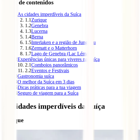
Tabla de contenidos
1
As cidades imperdíveis da Suíça
1.1
Zurique
1.2
Genebra
1.3
Lucerna
1.4
Berna
1.5
Interlaken e a região de Jungfrau
1.6
Zermatt e o Matterhorn
1.7
Lago de Genebra (Lac Léman)
2
Experiências únicas para viveres na Suíça
2.1
Comboios panorâmicos
2.2
Eventos e Festivais
3
Gastronomia suíça
4
O melhor da Suíça em 3 dias
5
Dicas práticas para a tua viagem
6
Seguro de viagem para a Suíça
As cidades imperdíveis da Suíça
Zurique