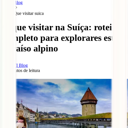
Blog
Que visitar suica
O que visitar na Suíça: roteiro
completo para explorares este
paraíso alpino
IATI Blog
10
minutos de leitura
0