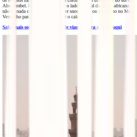
os templos mais espetaculares e a coroá-lo com um nascer do sol em
Abu Simbel. Depois de absorver o lado cultural da nação africana,
não há nada como uns dias a fazer snorkelling ou mergulho no Mar
Vermelho para relaxar e esquecer o calor.
Sabe mais sobre os requisitos de viagem para o Egito aqui