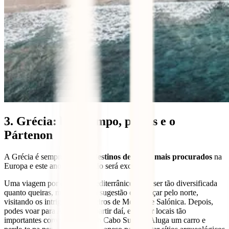
3. Grécia: bom tempo, praias e o
Pártenon
A Grécia é sempre
um dos destinos de verão mais procurados
na
Europa e este ano de 2024 não será exceção.
Uma viagem por este país mediterrânico pode ser tão diversificada
quanto queiras, mas uma boa sugestão é começar pelo norte,
visitando os intrigantes mosteiros de Meteora e Salónica. Depois,
podes voar para Atenas e, a partir daí, explorar locais tão
importantes como Delfos ou o Cabo Sunion. Aluga um carro e