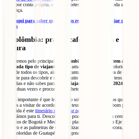
100% por conta própria, em transportes públicos e com toda a
segurança.
Clica aqui para saber quais são os requisitos para viajar para o
México
6. Colômbia: praias, café, natureza e
cultura
Comecemos pelo principal:
a Colômbia é um país que tem algo
para cada tipo de viajante.
Selva amazónica, cidades coloridas,
praias de todos os tipos, aldeias encantadoras, uma cultura de café
excitante para descobrir e muito, muito mais. Por isso, se tens mais
de 15 dias e não sabes para
onde viajar neste verão de 2024
, não
penses duas vezes e procura um bilhete para Bogotá.
O mais importante é que leias muito sobre o país e decidas quais os
destinos a visitar de acordo com os teus gostos, mas um bom ponto
de partida é este
itinerário para viajar pela Colômbia
que
desenhámos para ti. Descobrirás as praias de Tayrona, os centros
históricos de Bogotá e Medellín, as plantações de café do Eje
Cafetero e as palmeiras de cera estilizadas no Vale de Cocora, e as
casas coloridas de Guatapé e Cartagena das Índias.