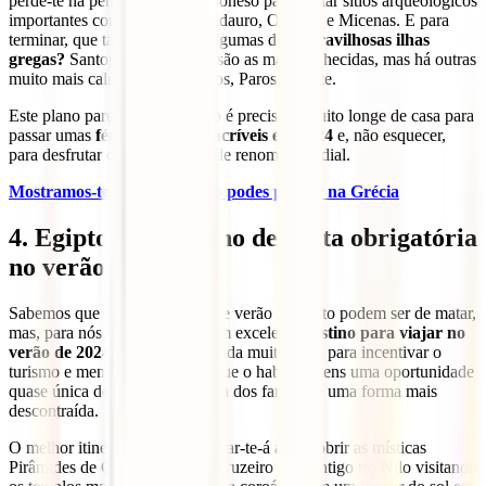
perde-te na península do Peloponeso para visitar sítios arqueológicos
importantes como Corinto, Epidauro, Olímpia e Micenas. E para
terminar, que tal uns dias em algumas das
maravilhosas ilhas
gregas?
Santorini e Mykonos são as mais conhecidas, mas há outras
muito mais calmas, como Naxos, Paros e Zante.
Este plano parece-te bem? Não é preciso ir muito longe de casa para
passar umas
férias de verão incríveis em 2024
e, não esquecer,
para desfrutar da gastronomia de renome mundial.
Mostramos-te aqui o que não podes perder na Grécia
4. Egipto: um destino de visita obrigatória
no verão de 2024
Sabemos que as temperaturas de verão no Egito podem ser de matar,
mas, para nós, continua a ser um excelente
destino para viajar no
verão de 2024
. Com preços ainda muito bons para incentivar o
turismo e menos visitantes do que o habitual, tens uma oportunidade
quase única de desfrutar da terra dos faraós de uma forma mais
descontraída.
O melhor itinerário no Egito levar-te-á a descobrir as místicas
Pirâmides de Gizé, a fazer um cruzeiro pelo antigo rio Nilo visitando