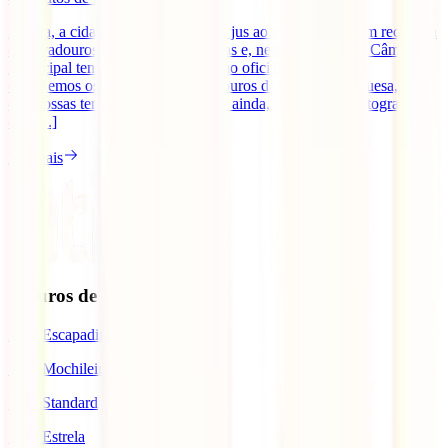
Lisboa, a cidade das 7 Colinas, faz jus ao nome e está bem recheada
de miradouros com vistas fantásticas e, neste momento, a Câmara
Municipal tem 19 deles eleitos como oficiais. E destes 19
escolhemos os 10 melhores Miradouros da capital portuguesa, para
que possas ter as melhores vistas, e ainda, tirar aquelas fotografias
que [...]
Ler mais
Seguros de Viagem
IATI Escapadinhas
IATI Mochileiro
IATI Standard
IATI Estrela