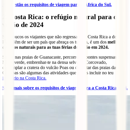
Aqui estão os requisitos de viagem para a África do Sul.
2. Costa Rica: o refúgio natural para o
verão de 2024
São poucos os viajantes que não regressam da Costa Rica a delirar.
Para além de ser um país que abraça os turistas, é um dos
melhores
destinos naturais para as tuas férias de verão em 2024.
Surfar nas praias de Guanacaste, percorrer as pontes suspensas de
Monteverde, embrenhar-te na densa selva do Corcovado,
contemplar a cratera do vulcão Poas ou desfrutar das praias das
Caraíbas são algumas das atividades que podes incluir no teu
itinerário na Costa Rica.
Sabe mais sobre os requisitos de viagem para a Costa Rica aqui.