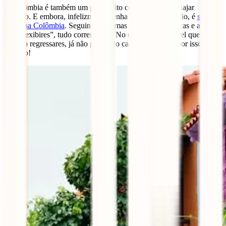
A Colômbia é também um país muito cómodo para se viajar
sozinho. E embora, infelizmente, tenha uma má reputação, é
seguro
viajar na Colômbia
. Seguindo algumas precauções básicas e ao não
ou te “exibires”, tudo correrá bem. No entanto, é possível que,
quando regressares, já não gostes do café de Portugal, por isso, estás
avisado!