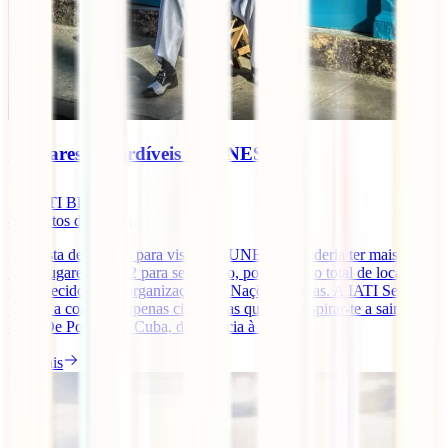
5 lugares imperdíveis da UNESCO
IATI Blog
4
minutos de leitura
Esta lista de lugares para visitar da UNESCO poderia ter mais de
1000 lugares – 1092 para ser exacto, pois é esse o total de locais
reconhecidos pela organização das Nações Unidas. A IATI Seguros
leva-te a conhecer apenas cinco, mas que vão inspirar-te a sair de
casa. De Portugal a Cuba, da Croácia à [...]
Ler mais