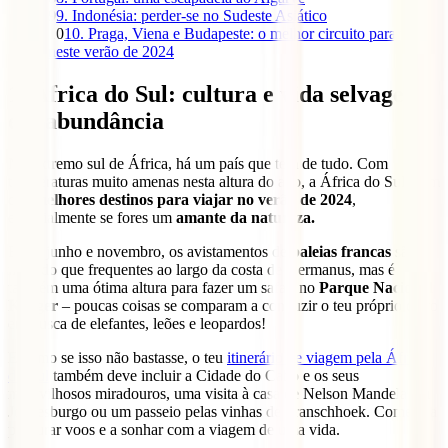
9
9. Indonésia: perder-se no Sudeste Asiático
10
10. Praga, Viena e Budapeste: o melhor circuito para viajar
neste verão de 2024
1. África do Sul: cultura e vida selvagem
em abundância
No extremo sul de África, há um país que tem de tudo. Com
temperaturas muito amenas nesta altura do ano, a África do Sul é um
dos
melhores destinos para viajar no verão de 2024
,
especialmente se fores um
amante da natureza.
Entre junho e novembro, os avistamentos de
baleias francas
são
mais do que frequentes ao largo da costa de Hermanus, mas é
também uma ótima altura para fazer um safari no
Parque Nacional
Kruger
– poucas coisas se comparam a conduzir o teu próprio carro
em busca de elefantes, leões e leopardos!
E como se isso não bastasse, o teu
itinerário de viagem pela África
do Sul
também deve incluir a Cidade do Cabo e os seus
maravilhosos miradouros, uma visita à casa de Nelson Mandela em
Joanesburgo ou um passeio pelas vinhas de Franschhoek. Começa a
procurar voos e a sonhar com a viagem de uma vida.