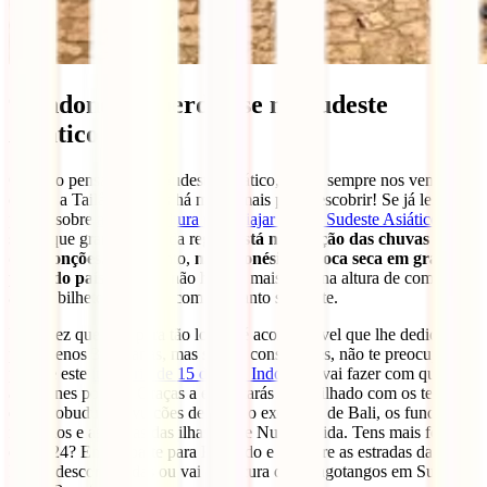
9. Indonésia: perder-se no Sudeste
Asiático
Quando pensamos no Sudeste Asiático, quase sempre nos vem à
cabeça a Tailândia, mas há muito mais para descobrir! Se já leste um
pouco sobre
a melhor altura para viajar para o Sudeste Asiático
, já
sabes que grande parte da região
está na estação das chuvas ou
das monções.
No entanto,
na Indonésia é época seca em grande
parte do país
, por isso não hesites mais, está na altura de comprares
aquele bilhete para Bali com que tanto sonhaste.
Uma vez que vais para tão longe, é aconselhável que lhe dediques
pelo menos 3 semanas, mas se não conseguires, não te preocupes
porque este
itinerário de 15 dias na Indonésia
vai fazer com que te
apaixones por ela. Graças a ele, ficarás maravilhado com os templos
de Borobudur, os vulcões de Java, o exotismo de Bali, os fundos
marinhos e as praias das ilhas Gili e Nusa Penida. Tens mais férias
em 2024? Então, parte para Komodo e percorre as estradas das
Flores desconhecidas ou vai à procura de orangotangos em Sumatra