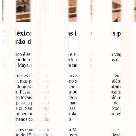
5. México: umas férias inesquecíveis para
o verão de 2024
O México é sempre um bom plano e é um bom lugar para viajar
durante todo o ano. Embora o associemos sempre às praias da
Riviera Maya, o México
tem muito mais para ver.
Seriam necessários meses para absorver tudo o que o país tem para
oferecer, mas para sair com um ótimo sabor na boca para além dos
tacos e do guacamole, podes começar a tua viagem na
Cidade do
México.
Passa alguns dias a passear pelos seus bairros encantadores,
visitando locais como o Museu Frida Kahlo ou Teotihuacán, e
depois passeia por cidades como Guanajuato, San Miguel de
Allende ou San Cristóbal de las Casas. Apetece-te praia? Podes
fazer um percurso pela Baja California, Riviera Nayarit ou pelas
praias menos conhecidas de Oaxaca.
Se quiseres concentrar-te na Riviera Maya e no Yucatán, este
itinerário de 15 dias pelo México
é perfeito para ti. Podes fazê-lo