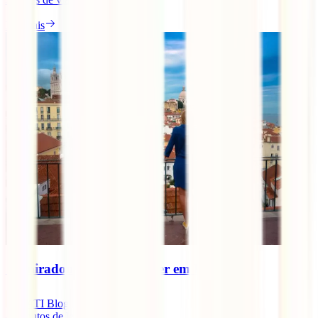
Ler mais
10 miradouros a não perder em Lisboa
IATI Blog
4
minutos de leitura