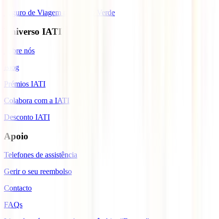
Seguro de Viagem para Cabo Verde
Universo IATI
Sobre nós
Blog
Prémios IATI
Colabora com a IATI
Desconto IATI
Apoio
Telefones de assistência
Gerir o seu reembolso
Contacto
FAQs