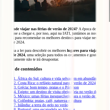
Para onde viajar nas férias de verão de 2024?
A época de verão
está quase a chegar e, por isso, aqui na IATI, juntámos as nossas
cabeças para recomendar os melhores destinos para viajar neste
verão de 2024.
Continua a ler para descobrir os melhores
lugares para viajar no
verão de 2024
, uma seleção para todos os orçamentos e gostos que
não certamente não te irá desapontar.
Tabla de contenidos
1
1. África do Sul: cultura e vida selvagem em abundância
2
2. Costa Rica: o refúgio natural para o verão de 2024
3
3. Grécia: bom tempo, praias e o Pártenon
4
4. Egipto: um destino de visita obrigatória no verão de 2024
5
5. México: umas férias inesquecíveis para o verão de 2024
6
6. Colômbia: praias, café, natureza e cultura
7
7. Islândia: a terra do gelo no verão
8
8. Portugal: uma escapadela ao Algarve