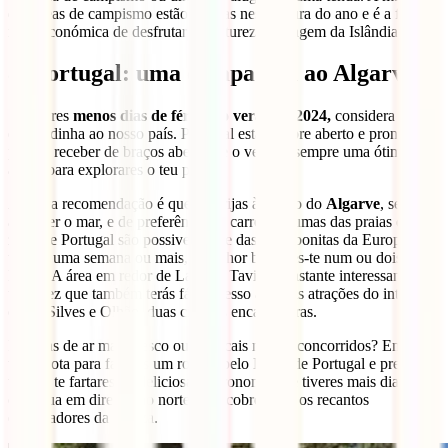
das áreas de campismo estão abertas nesta altura do ano e é a forma
mais económica de desfrutar da natureza selvagem da Islândia.
8. Portugal: uma escapadela ao Algarve
Se tiveres
menos dias de férias no verão de 2024,
considera uma
escapadinha ao nosso país. Portugal está sempre aberto e pronto
para te receber de braços abertos, e o verão é sempre uma ótima
altura para explorares o teu país.
A nossa recomendação é que te dirijas à região do
Algarve
, se te
apetecer o mar, e de preferência de carro. Algumas das praias desta
zona de Portugal são possivelmente das mais bonitas da Europa. Se
tiveres uma semana ou mais, é melhor baseares-te num ou dois
locais. A área em redor de Lagos e Tavira é bastante interessante,
uma vez que também terás fácil acesso a outras atrações do interior,
como Silves e Olhão, duas cidades encantadoras.
Precisas de ar mais fresco ou de locais menos concorridos? Então
toma nota para fazeres um roteiro pelo Norte de Portugal e prepara-
te para te fartares da deliciosa gastronomia. Se tiveres mais dias,
continua em direção ao norte e descobre estes os recantos
encantadores da Galiza.