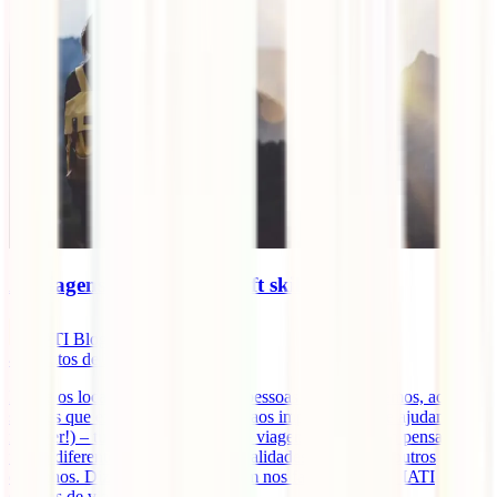
As viagens desenvolvem soft skills?
IATI Blog
4
minutos de leitura
Desde os locais que visitamos, às pessoas que conhecemos, aos
sabores que experimentamos e até aos imprevistos (que ajudamos a
resolver!) – tudo nos transforma. A viagem obriga-nos a pensar de
forma diferente, a encarar novas realidades, soluções e outros
caminhos. Dizem-nos que a viagem nos faz crescer. E a IATI
seguros de viagens online [...]