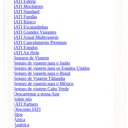
IATI Estrela
IATI Mochileiro
IATI Standard
IATI Família
IATI Básico
IATI Escapadinhas
IATI Grandes Viajantes
IATI Anual Multiviagem
IATI Cancelamento Premium
IATI Estudos
IATI Air Help
Seguros de Viagem
Seguro de viagem para o Japão
Seguro de viagem para os Estados Unidos
Seguro de viagem para o Brasil
Seguro de Viagem Tâilandia
Seguro de viagem para o México
Seguro de viagem Cabo Verde
Descarregue a nossa App
Sobre nós
IATI Partners
Desconto IATI
Blog
África
América