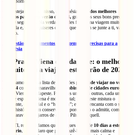
ou no Bornéu.
Caso estejas a pensar nisso, a Indonésia
é um dos melhores
destinos para ir no verão de 2024,
graças aos seus bons preços,
clima e segurança. Na verdade, podes fazer uma viagem muito
tranquila e, se não quiseres esperar que alguém se junte a ti, vai
sozinho.
Aqui estão os documentos de viagem que precisas para a
Indonésia
10. Praga, Viena e Budapeste: o melhor
circuito para viajar neste verão de 2024
Terminamos a nossa lista de sugestões para
onde viajar no verão
de 2024
com uma maravilhosa
combinação de cidades europeias:
Praga, Viena e Budapeste. Próximas umas das outras, cada uma tem
algo de especial. Viena é monumental; Budapeste mistura o
decadente, o imperial e o “hooligan”; e Praga encanta com o seu
centro histórico bem conservado e, porque não o admitir, com os
seus maravilhosos jarros de cerveja Pilsner Urquell.
Na IATI, recomendamos que dediques cerca de
10 dias a este
itinerário
, mas é claro que podes fazê-lo com mais calma e