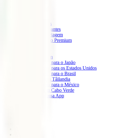
IATI Mochileiro
IATI Standard
IATI Família
IATI Básico
IATI Escapadinhas
IATI Grandes Viajantes
IATI Anual Multiviagem
IATI Cancelamento Premium
IATI Estudos
IATI Air Help
Seguros de Viagem
Seguro de viagem para o Japão
Seguro de viagem para os Estados Unidos
Seguro de viagem para o Brasil
Seguro de Viagem Tâilandia
Seguro de viagem para o México
Seguro de viagem Cabo Verde
Descarregue a nossa App
Sobre nós
IATI Partners
Desconto IATI
Blog
África
América
Ásia