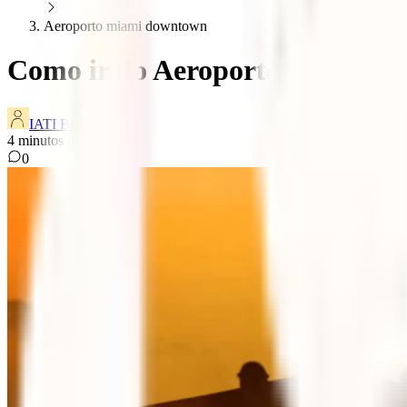
Aeroporto miami downtown
Como ir do Aeroporto Internac
IATI Blog
4
minutos de leitura
0