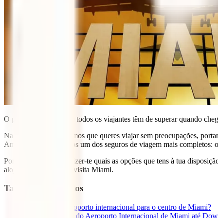
O primeiro desafio que todos os viajantes têm de superar quando che
Na IATI Seguros sabemos que queres viajar sem preocupações, portant
América recomendamos um dos seguros de viagem mais completos: 
Por isso, hoje vamos dizer-te quais as opções que tens à tua disposiçã
alojamento para quem visita Miami.
Tabla de contenidos
1
Como ir do aeroporto internacional para o centro de Miami?
1.1
Como ir do Aeroporto Internacional de Miami até D