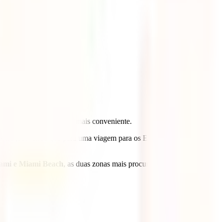
 ao seu destino da forma mais conveniente.
situação, sendo que para uma viagem para os Estados Unidos da
iami e Miami Beach
, as duas zonas mais procuradas em termos de