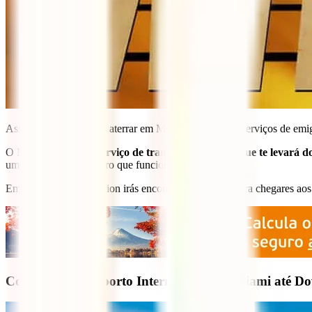
Assim, quando o avião aterrar em Miami, passares os serviços de emig
O MIA Mover é um
serviço de transporte gratuito que te levará 
uma carruagem de metro que funciona sem condutor.
Em Miami Central Station irás encontrar indicações para chegares aos
Como ir do Aeroporto Internacional de Miami até 