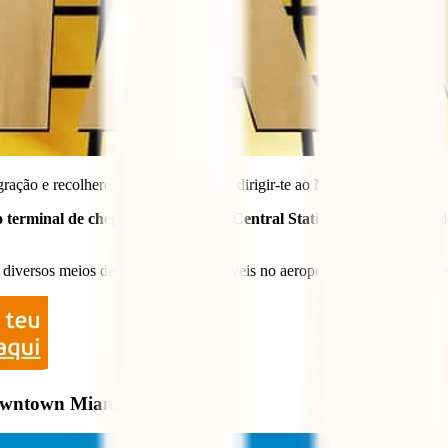
ração e recolheres a bagagem, deves dirigir-te ao
MIA Mover.
do terminal de chegada até à Miami Central Station
, a praça centra
 diversos meios de transporte disponíveis no aeroporto: O
Tri-Rail, M
Downtown Miami