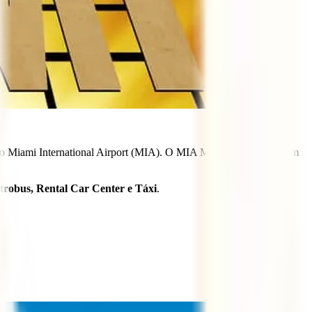
l do Miami International Airport (MIA). O MIA Mover é parecido com
etrobus, Rental Car Center e Táxi
.