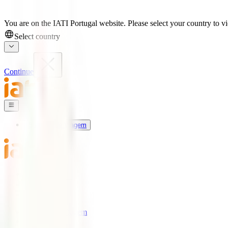
You are on the IATI Portugal website. Please select your country to vi
Select country
Continue
Seguros de Viagem
Universo IATI
Blog
Apoio
Seguros de Viagem
IATI Estrela