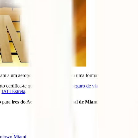
gam a um aeroporto é o de encontrarem uma forma de sair dali e chegar
o certifica-te que escolhes o
melhor seguro de viagem
adequado à tua 
o
IATI Estrela
.
o para
ires do Aeroporto Internacional de Miami até Downtown M
owntown Miami