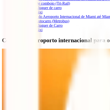
1.1.1
De comboio (Tri-Rail)
1.1.2
Aluguer de carro
1.1.3
Táxi
1.2
Como ir do Aeroporto Internacional de Miami até Mia
1.2.1
Autocarro (Metrobus)
1.2.2
Aluguer de Carro
1.2.3
Táxi
Como ir do aeroporto internacional para 