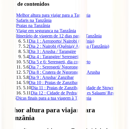
Tabla de contenidos
1
Melhor altura para viajar para a Tanzânia
2
Safaris na Tanzânia
3
Praias na Tanzânia
4
Viajar em segurança na Tanzânia
5
Itinerário de viagem de 12 dias para a Tanzânia
5.1
Dia 1 : Aeroporto/ Nairobi (Quénia)
5.2
Dia 2 : Nairobi (Quénia)/ Arusha (Tanzânia)
5.3
Dia 3 : Arusha / Tarangire
5.4
Dia 4 : Tarangire/ Serengeti
5.5
Dia 5 e 6: Serengeti, dia completo
5.6
Dia 7 : Serengeti/ Ngorongoro
5.7
Dia 8 : Cratera de Ngorongoro/ Arusha
5.8
Dia 9 : Arusha/ Zanzibar
5.9
Dia 10 : Praias de Zanzibar
5.10
Dia 11 : Praias de Zanzibar/ Cidade de Stown
5.11
Dia 12 : Cidade de Pedra/ Dar es Salaam/ Regresso
6
Dicas finais para a tua viagem à Tanzânia
Melhor altura para viajar para
a Tanzânia