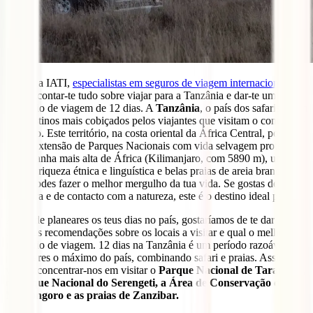
Hoje, na IATI,
especialistas em seguros de viagem internacionais
,
vamos contar-te tudo sobre viajar para a Tanzânia e dar-te um
itinerário de viagem de 12 dias. A
Tanzânia
, o país dos safaris, é um
dos destinos mais cobiçados pelos viajantes que visitam o continente
africano. Este território, na costa oriental da África Central, possui a
maior extensão de Parques Nacionais com vida selvagem protegida,
a montanha mais alta de África (Kilimanjaro, com 5890 m), uma
grande riqueza étnica e linguística e belas praias de areia branca
onde podes fazer o melhor mergulho da tua vida. Se gostas de
aventura e de contacto com a natureza, este é o destino ideal para ti!
Antes de planeares os teus dias no país, gostaríamos de te dar
algumas recomendações sobre os locais a visitar e qual o melhor
itinerário de viagem. 12 dias na Tanzânia é um período razoável
para veres o máximo do país, combinando safari e praias. Assim,
vamos concentrar-nos em visitar o
Parque Nacional de Tarangire,
o Parque Nacional do Serengeti, a Área de Conservação de
Ngorongoro e as praias de Zanzibar.