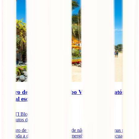
Seguro de viagem para Cabo Verde: é obrigatório?
E qual escolher?
IATI Blog
11
minutos de leitura
O seguro de viagem para Cabo Verde não é obrigatório, mas pode
fazer toda a diferença em caso de emergência médica, evacuação