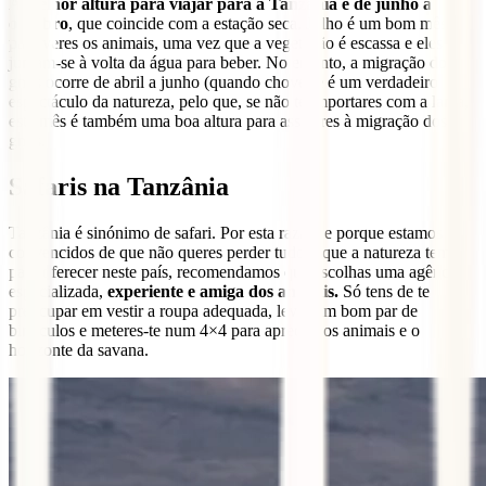
A
melhor altura para viajar para a Tanzânia é de junho a
outubro
, que coincide com a estação seca. Julho é um bom mês
para veres os animais, uma vez que a vegetação é escassa e eles
juntam-se à volta da água para beber. No entanto, a migração dos
gnus ocorre de abril a junho (quando chove) e é um verdadeiro
espectáculo da natureza, pelo que, se não te importares com a lama,
este mês é também uma boa altura para assistires à migração dos
gnus.
Safaris na Tanzânia
Tanzânia é sinónimo de safari. Por esta razão, e porque estamos
convencidos de que não queres perder tudo o que a natureza tem
para oferecer neste país, recomendamos que escolhas uma agência
especializada,
experiente e amiga dos animais.
Só tens de te
preocupar em vestir a roupa adequada, levar um bom par de
binóculos e meteres-te num 4×4 para apreciar os animais e o
horizonte da savana.