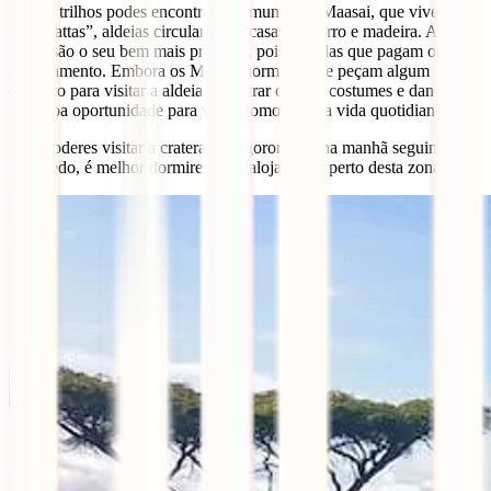
Nestes trilhos podes encontrar a comunidade Maasai, que vive em
“manyattas”, aldeias circulares em casas de barro e madeira. As
vacas são o seu bem mais precioso, pois são elas que pagam o dote
de casamento. Embora os Maasai normalmente peçam algum
dinheiro para visitar a aldeia e mostrar os seus costumes e danças, é
uma boa oportunidade para veres como é a sua vida quotidiana.
Para poderes visitar a cratera de Ngorongoro na manhã seguinte
bem cedo, é melhor dormires num alojamento perto desta zona.