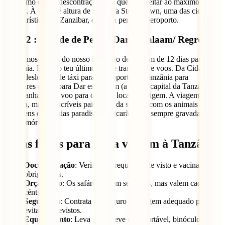
é o último dia de descontração e há que aproveitar ao máximo cada
minuto. À tarde, é altura de ires para Stone Town, uma das cidades
mais turísticas de Zanzibar, que fica perto do aeroporto.
Dia 12 : Cidade de Pedra/ Dar es Salaam/ Regresso
Chegámos ao fim do nosso itinerário de viagem de 12 dias para a
Tanzânia. Este é o teu último dia de transferes e voos. Da Cidade de
Pedra desloca-te de táxi para o aeroporto da Tanzânia para
apanhares o voo para Dar es Salaam (a antiga capital da Tanzânia).
Daí apanha outro voo para o nosso local de origem. A viagem
termina, mas as incríveis paisagens da savana com os animais
selvagens e as praias paradisíacas ficarão para sempre gravadas na
tua memória.
Dicas finais para a tua viagem à Tanzânia
Documentação
: Verifica os requisitos de visto e vacinas
obrigatórias.
Orçamento
: Os safáris podem ser caros, mas valem cada
céntimo.
Segurança
: Contrata um seguro de viagem adequado para
evitar imprevistos.
Equipamento
: Leva roupa leve e confortável, binóculos e