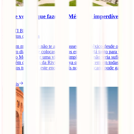
O que ver e o que fazer no México: 9 imperdíveis
IATI Blog
9
minutos de leitura
Seria um milagre se não te apaixonasses pelo México desde o
primeiro dia que lhe colocas os olhos em cima. Há tanto para ver e
fazer no México que uma viagem simplesmente não seria suficiente.
Para além das praias da Riviera Maya que aparecem em todas os
catálogos turísticos, este enorme país norte-americano pode gabar-se
[...]
Ler mais