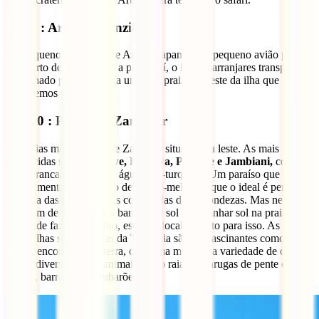
Dia 9 : Arusha/ Zanzibar
Do pequeno aeroporto de Arusha, apanha um pequeno avião para o
aeroporto de Zanzibar e, a partir daí, o ideal é arranjares transporte
combinado para te levar a uma das praias do leste da ilha que
escolhemos para ti.
Dia 10 : Praias de Zanzibar
As praias mais bonitas de Zanzibar situam-se a leste. As mais
conhecidas são
Matemwe, Kendwa, Pongwe e Jambiani,
com
areia branca, palmeiras e água azul-turquesa. Um paraíso que é,
normalmente, um destino de lua-de-mel, pelo que o ideal é perderes-
te numa das praias menos conhecidas das redondezas. Mas nem
tudo tem de se resumir a banhos de sol e a apanhar sol na praia. Se
gostas de fazer mergulho, estás no local perfeito para isso. As
maravilhas subaquáticas da Tanzânia são tão fascinantes como as
que se encontram em terra, com uma magnífica variedade de corais
e uma diversidade de animais como raias, tartarugas de pente e
verdes, barracudas e tubarões.