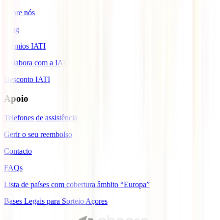
Sobre nós
Blog
Prémios IATI
Colabora com a IATI
Desconto IATI
Apoio
Telefones de assistência
Gerir o seu reembolso
Contacto
FAQs
Lista de países com cobertura âmbito “Europa”
Bases Legais para Sorteio Açores