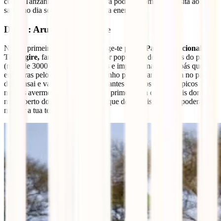
com a Tanzânia e descansares para poderes começar a visita ao
safari no dia seguinte com máxima energia.
Dia 3 : Arusha / Tarangire
No teu primeiro dia de safari, dirige-te para o
Parque Nacional de
Tarangire,
famoso por ter a maior população de elefantes do país
(mais de 3000) e pelos numerosos e impressionantes baobás que
encontras pelo caminho. No caminho para o parque, entra no país
dos Masai e vais ver os seus habitantes vestidos com os típicos
mantos avermelhados. Este será o primeiro dia em que vais dormir
muito perto dos animais, num parque de campismo onde poderás
montar a tua tenda.