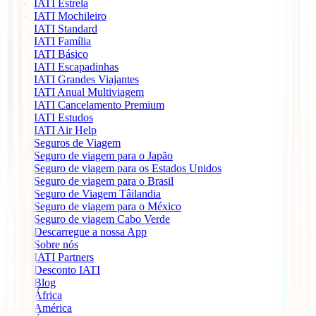
IATI Estrela
IATI Mochileiro
IATI Standard
IATI Família
IATI Básico
IATI Escapadinhas
IATI Grandes Viajantes
IATI Anual Multiviagem
IATI Cancelamento Premium
IATI Estudos
IATI Air Help
Seguros de Viagem
Seguro de viagem para o Japão
Seguro de viagem para os Estados Unidos
Seguro de viagem para o Brasil
Seguro de Viagem Tâilandia
Seguro de viagem para o México
Seguro de viagem Cabo Verde
Descarregue a nossa App
Sobre nós
IATI Partners
Desconto IATI
Blog
África
América