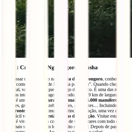
Dia 8 : Cratera de Ngorongoro/ Arusha
Vais passar um dia inteiro na
cratera de Ngorongoro
, conhecida
por ser como uma “arca de Noé feita paisagem”. Quando chegas a
este local, vais perceber que tem algo de mágico. É uma das maiores
caldeiras intactas e sem lago do mundo, com 19 km de largura. Esta
cratera é um
habitat natural para mais de 25.000 mamíferos:
antílopes, gnus, búfalos, zebras, leões, avestruzes… Incluindo o
rinoceronte preto
, para muitos a principal atração, uma vez que
não é fácil vê-lo porque
está em vias de extinção
. Visitar esta
cratera é viver a aventura constante de te deparares com todo o tipo
de animais selvagens num local muito singular. Depois de passares o
dia na cratera, regressa a Arusha para terminar o safari.