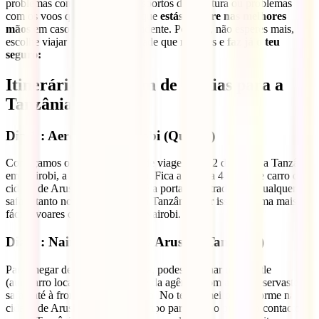
problemas com a bagagem, desportos de aventura ou problemas
com os voos que irão garantir que
estás sempre nas melhores
mãos
em caso de qualquer incidente. Por isso, não esperes mais,
escolhe viajar com a tranquilidade que mereces e
faz já o teu
seguro:
Itinerário de viagem de 12 dias para a
Tanzânia
Dia 1 : Aeroporto/ Nairobi (Quénia)
Começamos o nosso itinerário de viagem de 12 dias para a Tanzânia
em Nairobi, a capital do Quénia. Fica apenas a 4 horas de carro da
cidade de Arusha (Tanzânia) e é a porta de entrada para qualquer
safari, tanto no Quénia como na Tanzânia. Por isso, a forma mais
fácil é voares de Portugal para Nairobi.
Dia 2 : Nairobi (Quénia)/ Arusha (Tanzânia)
Para chegar de Nairobi a Arusha, podes apanhar um shuttle
(autocarro local) ou o transporte da agência com a qual reservaste o
safari até à fronteira de Namanga. No teu primeiro dia, dorme na
cidade de Arusha assim, tens tempo para teres o primeiro contacto