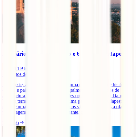
Itinerário de viagem de 4, 5 e 6 dias em Budapeste
IATI Blog
4
minutos de leitura
Budapeste, a capital da Hungria, é uma cidade repleta de história,
cultura e paisagens incríveis, principalmente para amantes de
arquitectura. Com as impressionantes pontes sobre o Rio Danúbio,
banhos termais relaxantes e uma ótima gastronomia, Budapeste
oferece uma experiência única para os viajantes. Se estás a planear
uma viagem para esta cidade fascinante, quer tenhas [...]
Ler mais