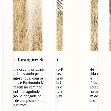
Dia 4 : Tarangire/ Serengeti
De manhã cedo, vais dirigir-te para o
Parque Nacional do
Serengeti
, passando pela primeira vez pela
Área Protegida de
Ngorongoro
, que, com os seus mais de 8292 quilómetros
quadrados, é Património Mundial da UNESCO. O ideal é fazeres
uma paragem no caminho para veres o topo da cratera e apreciares a
vista e toda a magnitude da sua cor verde-azulada. É de cortar a
respiração. À chegada ao Serengeti, vais dirigir-te para um dos
parques de campismo onde podes montar a tua tenda e passar as
noites seguintes.