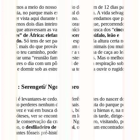
Chegamos a meio do nosso itinerário de viagem de 12 dias para a
Tanzânia, no parque mais excecional de África. A vida selvagem
pode ser vista aqui durante todo o ano. Recomendamos que passes
pelo menos dois dias inteiros a explorar o parque, percorrendo os
trilhos que atravessam as vastas planícies em busca dos “
cinco
grandes” de África: elefante, rinoceronte, búfalo, leão e
leopardo.
Só tens de ser paciente e esperar pela altura certa no local
certo. É mais do que provável que um destes animais (ou muitos) se
cruze no teu caminho, podes assistir a uma cena de caça ao leão ou
encontrar uma “reunião familiar” destes felinos. Mas o melhor é
terminares o dia com um pôr-do-sol de cortar a respiração sobre a
savana e dormir sob as estrelas numa tenda… a ouvir o rugido do
leão.
Dia 7 : Serengeti/ Ngorongoro
O ideal é levantares-te cedo, de preferência antes do nascer do sol,
para não perderes nenhum dos animais. Desfruta do parque pela
última vez e vai em busca de zebras, búfalos ou hienas e, na melhor
das hipóteses, ver se encontras algum leão. Mais tarde, dirige-te para
a área de conservação da cratera de Ngorongoro, visitando, pelo
caminho, o
desfiladeiro de Olduvai
, onde foram encontrados
importantes fósseis pré-históricos.