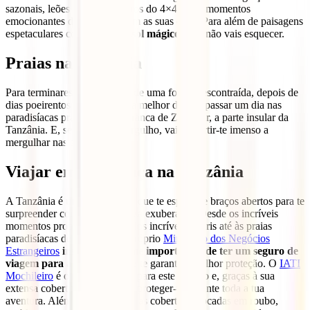
sazonais, leões a poucos metros do 4×4, e até momentos
emocionantes dos animais com as suas crias. Para além de paisagens
espetaculares com
pores-do-sol mágicos
que não vais esquecer.
Praias na Tanzânia
Para terminares a tua viagem de uma forma descontraída, depois de
dias poeirentos de safari, nada melhor do que passar um dia nas
paradisíacas praias de areia branca de Zanzibar, a parte insular da
Tanzânia. E, se gostas de mergulho, vais divertir-te imenso a
mergulhar nas suas águas.
Viajar em segurança na Tanzânia
A Tanzânia é um país incrível que te espera de braços abertos para te
surpreender com a sua natureza exuberante. Desde os incríveis
momentos proporcionados pelos incríveis safaris até às praias
paradisíacas de Zanzibar. O próprio
Ministério dos Negócios
Estrangeiros
insiste na enorme importância de ter um seguro de
viagem para a Tanzânia
que te garanta a melhor proteção. O
IATI
Mochileiro
é o melhor seguro para este destino e, graças à sua
extensa cobertura médica, vai proteger-te durante toda a tua
aventura. Além disso, tem outras coberturas focadas em roubo,