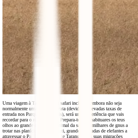
Uma viagem à Tanzânia com safari incluído, embora não seja
normalmente uma viagem barata (devido às elevadas taxas de
entrada nos Parques Nacionais), será uma experiência que vais
recordar para o resto da vida. Prepara-te para habituares os teus
olhos ao grande espetáculo animal da savana: milhares de gnus a
trotar nas planícies do Serengeti, grandes manadas de elefantes a
atravessar o Parque Nacional de Tarangire nas suas migrações