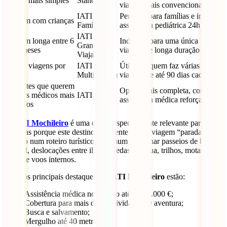
roteiro mais simples
Standard
viagem mais convencional
IATI
Pensado para famílias e inclui
Viagem com crianças
Família
assistência pediátrica 24h
IATI
Viagem longa entre 6
Indicado para uma única
Grandes
e 12 meses
viagem de longa duração
Viajantes
Várias viagens por
IATI Anual
Útil para quem faz várias
ano
Multiviagem
viagens de até 90 dias cada
Viajantes que querem
Opção mais completa, com
capitais médicos mais
IATI Estrela
assistência médica reforçada
elevados
O
IATI Mochileiro
é uma opção especialmente relevante para as
Filipinas porque este destino raramente é uma viagem “parada”.
Mesmo num roteiro turístico, é comum combinar passeios de barco,
snorkel, deslocações entre ilhas, quedas de água, trilhos, motas,
ferries e voos internos.
Entre os principais destaques do
IATI Mochileiro
estão:
Assistência médica no mundo até 1.000.000 €;
Cobertura para mais de 60 atividades de aventura;
Busca e salvamento;
Mergulho até 40 metros;