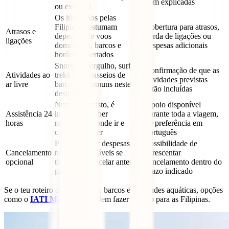
bem explicadas
ou extravio
Os itinerários pelas
Filipinas costumam
Cobertura para atrasos,
Atrasos e
depender de voos
perda de ligações ou
ligações
domésticos, barcos e
despesas adicionais
horários apertados
Snorkel, mergulho, surf,
Confirmação de que as
Atividades ao
trekking e passeios de
atividades previstas
ar livre
barco são comuns neste
estão incluídas
destino
Num imprevisto, é
Apoio disponível
Assistência 24
importante saber
durante toda a viagem,
horas
rapidamente onde ir e
de preferência em
como proceder
português
Pode proteger despesas
Possibilidade de
Cancelamento
não reembolsáveis se
acrescentar
opcional
tiveres de cancelar antes da
cancelamento dentro do
partida
prazo indicado
Se o teu roteiro combina ilhas, barcos e atividades aquáticas, opções
como o
IATI Mochileiro
podem fazer sentido para as Filipinas.