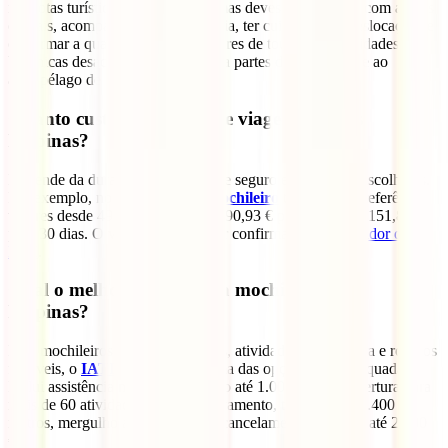
nas rotas turísticas mais comuns, mas deves evitar zonas com avisos
oficiais, acompanhar a meteorologia, ter cuidado com deslocações e
confirmar a qualidade dos operadores de tours. As autoridades
britânicas desaconselham viagens a partes de Mindanao e ao
arquipélago de Sulu.
Quanto custa um seguro de viagem para as
Filipinas?
Depende da duração, idade, tipo de seguro e coberturas escolhidas.
Por exemplo, no caso do
IATI Mochileiro
temos como referência
valores desde 49,00 € para 5 dias, 90,93 € para 15 dias e 151,84 €
para 30 dias. O valor final deve ser confirmado no
simulador da
IATI
.
Qual o melhor seguro para mochileiros nas
Filipinas?
Para mochileiros, viagens por ilhas, atividades de aventura e roteiros
flexíveis, o
IATI Mochileiro
é uma das opções mais adequadas.
Inclui assistência médica no mundo até 1.000.000 €, cobertura para
mais de 60 atividades, busca e salvamento, trekking até 5.400
metros, mergulho até 40 metros e cancelamento opcional até 2.000
€.