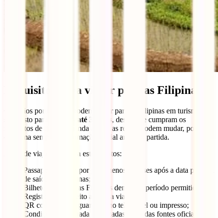
Requisitos para viajar para as Filipinas
Cidadãos portugueses podem viajar para as Filipinas em turismo
sem visto para
estadias até 30 dias
, desde que cumpram os
requisitos de entrada. Ainda assim, as regras podem mudar, por isso
confirma sempre a informação oficial antes da partida.
Antes de viajar, confirma estes pontos:
Passaporte válido por pelo menos 6 meses após a data prevista
de saída das Filipinas;
Bilhete de saída das Filipinas dentro do período permitido;
Registo eTravel feito antes da viagem;
QR code eTravel guardado no telemóvel ou impresso;
Condições de entrada atualizadas junto das fontes oficiais.