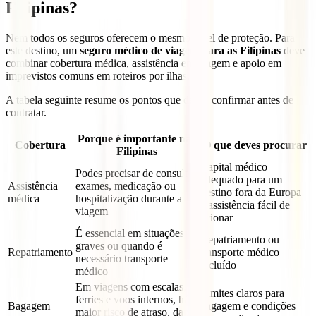
Filipinas?
Nem todos os seguros oferecem o mesmo nível de proteção. Para
este destino, um
seguro médico de viagem para as Filipinas
deve
combinar cobertura médica, assistência em viagem e apoio em
imprevistos comuns em roteiros por ilhas.
A tabela seguinte resume os pontos que deves confirmar antes de
contratar.
Porque é importante nas
Cobertura
O que deves procurar
Filipinas
Capital médico
Podes precisar de consulta,
adequado para um
Assistência
exames, medicação ou
destino fora da Europa
médica
hospitalização durante a
e assistência fácil de
viagem
acionar
É essencial em situações
Repatriamento ou
graves ou quando é
Repatriamento
transporte médico
necessário transporte
incluído
médico
Em viagens com escalas,
Limites claros para
ferries e voos internos, há
Bagagem
bagagem e condições
maior risco de atraso, dano