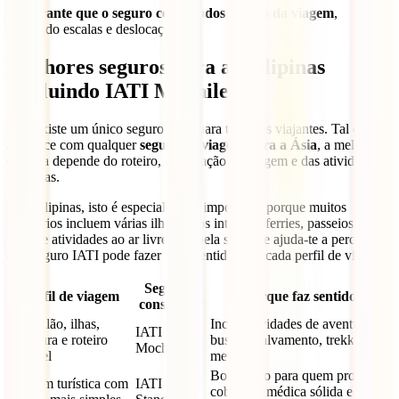
✔
Garante que o seguro cobre todos os dias da viagem
,
incluindo escalas e deslocações.
Melhores seguros para as Filipinas
(incluindo IATI Mochileiro)
Não existe um único seguro ideal para todos os viajantes. Tal como
acontece com qualquer
seguro de viagem para a Ásia
, a melhor
escolha depende do roteiro, da duração da viagem e das atividades
previstas.
Nas Filipinas, isto é especialmente importante porque muitos
itinerários incluem várias ilhas, voos internos, ferries, passeios de
barco e atividades ao ar livre. A tabela seguinte ajuda-te a perceber
que seguro IATI pode fazer mais sentido para cada perfil de viagem.
Seguro a
Perfil de viagem
Porque faz sentido
considerar
Mochilão, ilhas,
Inclui atividades de aventura,
IATI
aventura e roteiro
busca e salvamento, trekking e
Mochileiro
flexível
mergulho
Boa opção para quem procura
Viagem turística com
IATI
cobertura médica sólida e