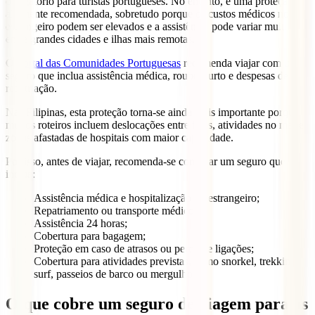
obrigatório para turistas portugueses. No entanto, é uma proteção
altamente recomendada, sobretudo porque os custos médicos no
estrangeiro podem ser elevados e a assistência pode variar muito
entre grandes cidades e ilhas mais remotas.
O
Portal das Comunidades Portuguesas
recomenda viajar com um
seguro que inclua assistência médica, roubo, furto e despesas de
repatriação.
Nas Filipinas, esta proteção torna-se ainda mais importante porque
muitos roteiros incluem deslocações entre ilhas, atividades no mar e
zonas afastadas de hospitais com maior capacidade.
Por isso, antes de viajar, recomenda-se contratar um seguro que
inclua:
Assistência médica e hospitalização no estrangeiro;
Repatriamento ou transporte médico;
Assistência 24 horas;
Cobertura para bagagem;
Proteção em caso de atrasos ou perda de ligações;
Cobertura para atividades previstas, como snorkel, trekking,
surf, passeios de barco ou mergulho.
O que cobre um seguro de viagem para as