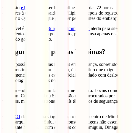
O registo
eTravel
deve ser feito online dentro das 72 horas
anteriores à chegada ou saída das Filipinas. Depois do registo, deves
guardar o QR code, porque pode ser pedido antes do embarque.
O eTravel é gratuito. O
Bureau of Immigration
alerta para sites
fraudulentos que cobram pelo registo, por isso usa apenas o site
oficial do governo filipino.
É seguro viajar para as Filipinas?
Sim, é possível viajar pelas Filipinas em segurança, sobretudo nas
rotas turísticas mais comuns. Porém, é um destino que exige
planeamento, atenção aos avisos oficiais e cuidado com deslocações,
meteorologia e atividades no mar.
A recomendação varia muito conforme o roteiro. Locais como
Palawan, Cebu, Bohol ou Siargao são muito procurados por
viajantes, mas algumas zonas do país têm avisos de segurança mais
fortes.
O
FCDO
desaconselha viagens para o oeste e centro de Mindanao e
para o arquipélago de Sulu, e desaconselha viagens não essenciais
ao restante Mindanao, com exceções como Camiguin, Dinagat e
Siargao.