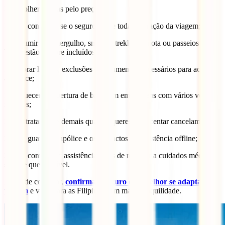
❌ Escolher apenas pelo preço;
❌ Não confirmar se o seguro cobre toda a duração da viagem;
❌ Assumir que mergulho, snorkel, trekking, mota ou passeios de
barco estão sempre incluídos;
❌ Ignorar limites, exclusões e documentos necessários para acionar
a apólice;
❌ Esquecer a cobertura de bagagem em viagens com vários voos
internos;
❌ Contratar tarde demais quando queres acrescentar cancelamento;
❌ Não guardar a apólice e os contactos de assistência offline;
❌ Não contactar a assistência antes de recorrer a cuidados médicos,
sempre que possível.
Antes de contratar,
confirma o seguro que melhor se adapta à tua
viagem
e viaja para as Filipinas com mais tranquilidade.