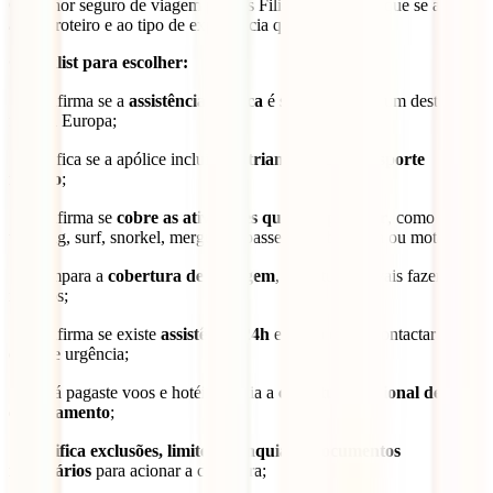
O melhor seguro de viagem para as Filipinas é aquele que se adapta
ao teu roteiro e ao tipo de experiência que vais fazer.
Checklist para escolher:
✔ Confirma se a
assistência médica
é suficiente para um destino
fora da Europa;
✔ Verifica se a apólice inclui
repatriamento
ou
transporte
médico
;
✔ Confirma se
cobre as atividades que vais praticar
, como
trekking, surf, snorkel, mergulho, passeios de bicicleta ou mota;
✔ Compara a
cobertura de bagagem
, sobretudo se vais fazer voos
internos;
✔ Confirma se existe
assistência 24h
e como deves contactar em
caso de urgência;
✔ Se já pagaste voos e hotéis, avalia a
cobertura opcional de
cancelamento
;
✔
Verifica exclusões, limites, franquias e documentos
necessários
para acionar a cobertura;