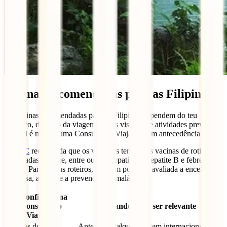
Vacinas recomendadas para as Filipinas
As vacinas recomendadas para as Filipinas dependem do teu
histórico, duração da viagem, zonas visitadas e atividades previstas.
O ideal é marcar uma Consulta do Viajante com antecedência.
O
CDC
recomenda que os viajantes tenham as vacinas de rotina
atualizadas e refere, entre outras, hepatite A, hepatite B e febre
tifóide. Para alguns roteiros, também pode ser avaliada a encefalite
japonesa, a raiva e a prevenção da malária.
A confirmar na
Consulta do
Quando pode ser relevante
Viajante
Vacinas de rotina
Antes de qualquer viagem internacional