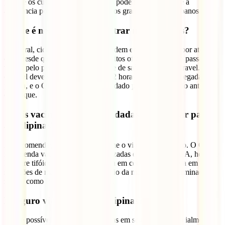
porque os custos médicos privados podem ser elevados e a
assistência pode ser limitada fora dos grandes centros urbanos.
O que é necessário para entrar nas Filipinas?
Em geral, cidadãos portugueses podem entrar sem visto por até 30
dias, desde que cumpram os requisitos oficiais, incluindo passaporte
válido pelo período exigido, bilhete de saída e registo eTravel. O
eTravel deve ser feito dentro das 72 horas anteriores à chegada ou
partida, e o QR code deve ser guardado para apresentação antes do
embarque.
Quais vacinas são recomendadas para viajar para
as Filipinas?
As recomendações variam conforme o viajante e o roteiro. O CDC
recomenda vacinas de rotina atualizadas e refere hepatite A, hepatite
B, febre tifóide, encefalite japonesa em certos casos, raiva em
situações de maior risco e prevenção da malária em determinadas
zonas, como Palawan e Mindanao.
É seguro viajar para as Filipinas?
Sim, é possível viajar pelas Filipinas em segurança, especialmente