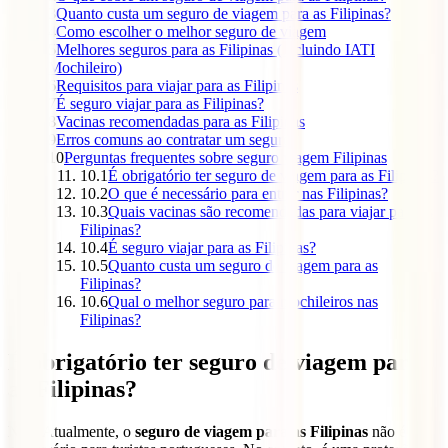
3
Quanto custa um seguro de viagem para as Filipinas?
4
Como escolher o melhor seguro de viagem
5
Melhores seguros para as Filipinas (incluindo IATI
Mochileiro)
6
Requisitos para viajar para as Filipinas
7
É seguro viajar para as Filipinas?
8
Vacinas recomendadas para as Filipinas
9
Erros comuns ao contratar um seguro
10
Perguntas frequentes sobre seguro viagem Filipinas
10.1
É obrigatório ter seguro de viagem para as Filipinas?
10.2
O que é necessário para entrar nas Filipinas?
10.3
Quais vacinas são recomendadas para viajar para as
Filipinas?
10.4
É seguro viajar para as Filipinas?
10.5
Quanto custa um seguro de viagem para as
Filipinas?
10.6
Qual o melhor seguro para mochileiros nas
Filipinas?
É obrigatório ter seguro de viagem para
as Filipinas?
Não. Atualmente, o
seguro de viagem para as Filipinas
não é