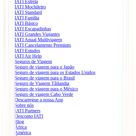
IATI Estrela
IATI Mochileiro
IATI Standard
IATI Família
IATI Básico
IATI Escapadinhas
IATI Grandes Viajantes
IATI Anual Multiviagem
IATI Cancelamento Premium
IATI Estudos
IATI Air Help
Seguros de Viagem
Seguro de viagem para o Japão
Seguro de viagem para os Estados Unidos
Seguro de viagem para o Brasil
Seguro de Viagem Tâilandia
Seguro de viagem para o México
Seguro de viagem Cabo Verde
Descarregue a nossa App
Sobre nós
IATI Partners
Desconto IATI
Blog
África
América