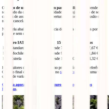
O
preço de um seguro de viagem para as Filipinas
depende
sobretudo da duração da viagem, idade dos viajantes, tipo de seguro,
capitais de assistência médica, coberturas opcionais e inclusão ou
não de cancelamento.
Na tabela abaixo tens uma referência de preços indicativos por
pessoa e sem cancelamento.
Seguro IATI
1, 3 ou 5 dias
15 dias
30 dias
IATI Standard
desde 38,10 €
desde 70,54 €
desde 117,67 €
IATI Mochileiro
desde 49,00 €
desde 90,93 €
desde 151,84 €
IATI Estrela
desde 64,18 €
desde 112,34 €
desde 183,32 €
Estes valores devem ser vistos como preços mínimos de referência.
O preço final deve ser confirmado no
simulador da IATI
, uma vez
que pode variar.
Calcula agora o preço do teu seguro de viagem para as
Filipinas
.