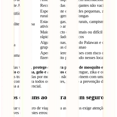
Hepatite A e B
Recomendadas para viajantes não vacinados
Especialmente em cidades pequenas, zonas
Febre tifóide
rurais ou viagens mais longas
Estadias longas, zonas rurais, campismo ou
Encefalite japonesa
atividades ao ar livre
Maior contacto com animais ou difícil acesso
Raiva
rápido a cuidados médicos
Algumas zonas, incluindo Palawan e o
Malária
grupo de ilhas de Mindanao
Apenas se vieres de países com risco ou
Febre amarela
fizeres trânsito prolongado nesses locais
Além das vacinas,
protege-te contra picadas de mosquito
e tem
cuidado com água, gelo e alimentos crus
. Dengue, zika e outras
doenças transmitidas por mosquitos não se previnem com uma
vacina comum para todos os viajantes, por isso a prevenção diária
continua a ser essencial.
Erros comuns ao contratar um seguro
Contratar um seguro de viagem para as Filipinas exige atenção, por
isso deves evitar estes erros: