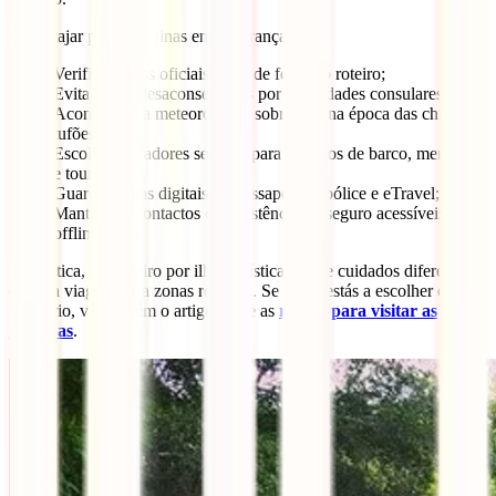
Para viajar pelas Filipinas em segurança:
Verifica avisos oficiais antes de fechar o roteiro;
Evita zonas desaconselhadas por autoridades consulares;
Acompanha a meteorologia, sobretudo na época das chuvas e
tufões;
Escolhe operadores seguros para passeios de barco, mergulho
e tours;
Guarda cópias digitais do passaporte, apólice e eTravel;
Mantém os contactos da assistência do seguro acessíveis
offline.
Na prática, um roteiro por ilhas turísticas exige cuidados diferentes
de uma viagem para zonas remotas. Se ainda estás a escolher o
itinerário, vê também o artigo sobre as
razões para visitar as
Filipinas
.