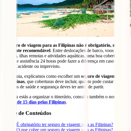
O
seguro de viagem para as Filipinas não é obrigatório, mas é
altamente recomendável
. Entre deslocações de barco, voos
internos, ilhas remotas e atividades aquáticas, uma boa cobertura
médica e assistência 24 horas pode fazer a diferença em caso de
doença, acidente ou imprevisto.
Neste guia, explicamos como escolher um
seguro de viagem para
as Filipinas
, que coberturas deve incluir, quanto pode custar e que
cuidados de saúde e segurança deves ter antes de partir.
Se ainda estás a organizar o itinerário, consulta também o nosso
roteiro de 15 dias pelas Filipinas
.
Índice de Conteúdos
1
É obrigatório ter seguro de viagem para as Filipinas?
2
O que cobre um seguro de viagem para as Filipinas?