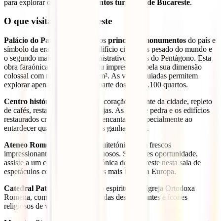
para explorar os
principais pontos turísticos de Bucareste
.
O que visitar em Bucareste
Palácio do Parlamento
: um dos
principais monumentos
do país e
símbolo da era comunista. O edifício civil mais pesado do mundo e
o segundo maior edifício administrativo depois do Pentágono. Esta
obra faraónica da era Ceaușescu impressiona pela sua dimensão
colossal com mais de 350.000 m². As visitas guiadas permitem
explorar apenas uma pequena parte dos seus 1.100 quartos.
Centro histórico
(Lipscani): O coração pulsante da cidade, repleto
de cafés, restaurantes, bares e lojas. As ruas de pedra e os edifícios
restaurados criam um ambiente encantador, especialmente ao
entardecer quando as esplanadas ganham vida.
Ateneo Romeno
: Uma joia arquitetónica com frescos
impressionantes e interiores luxuosos. Se tiveres oportunidade,
assiste a um concerto da Filarmónica de Bucareste nesta sala de
espetáculos considerada uma das mais belas da Europa.
Catedral Patriarcal
– O centro espiritual da Igreja Ortodoxa
Romena, com decorações douradas deslumbrantes e ícones
religiosos de valor incalculável.