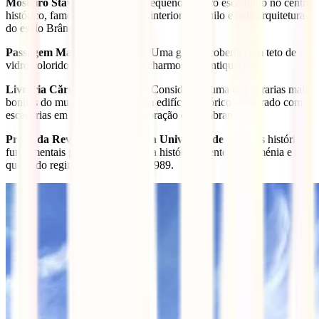
Mosteiro Stavropoleos
– Um pequeno tesouro escondido no centro
histórico, famoso pelo seu pátio interior tranquilo e pela arquitetura
do estilo Brâncovenesc.
Passagem Macca-Vilacrosse
– Uma galeria coberta com teto de
vidro colorido que abriga cafés charmosos e antiquários.
Livraria Cărturești Carusel
– Considerada uma das livrarias mais
bonitas do mundo, instalada num edifício histórico restaurado com
escadarias em espiral e uma decoração deslumbrante.
Praça da Revolução e Praça da Universidade
– Locais históricos
fundamentais para compreender a história recente da Roménia e a
queda do regime comunista em 1989.