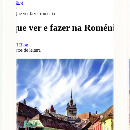
Blog
Que ver fazer romenia
O que ver e fazer na Roménia
IATI Blog
17
minutos de leitura
0