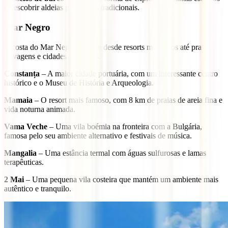
e descobrir aldeias piscatórias tradicionais.
Mar Negro
A costa do Mar Negro oferece desde resorts modernos até praias
selvagens e cidades históricas.
Constanța
– A maior cidade portuária, com um interessante centro
histórico e o Museu de História e Arqueologia.
Mamaia
– O resort mais famoso, com 8 km de praias de areia fina e
vida noturna animada.
Vama Veche
– Uma vila boémia na fronteira com a Bulgária,
famosa pelo seu ambiente alternativo e festivais de música.
Mangalia
– Uma estância termal com águas sulfurosas e lamas
terapêuticas.
2 Mai
– Uma pequena vila costeira que mantém um ambiente mais
autêntico e tranquilo.