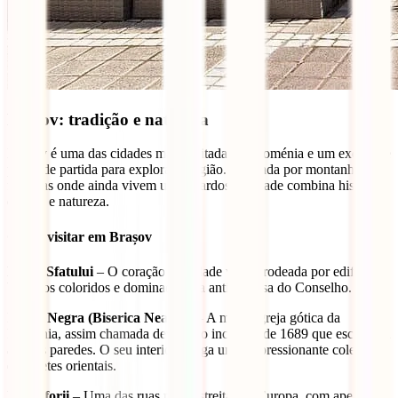
Brașov: tradição e natureza
Brașov é uma das cidades mais visitadas da Roménia e um excelente
ponto de partida para explorar a região. Rodeada por montanhas e
florestas onde ainda vivem ursos pardos, a cidade combina história,
cultura e natureza.
O que visitar em Brașov
Praça Sfatului
– O coração da cidade velha, rodeada por edifícios
barrocos coloridos e dominada pela antiga Casa do Conselho.
Igreja Negra (Biserica Neagră)
– A maior igreja gótica da
Roménia, assim chamada devido ao incêndio de 1689 que escureceu
as suas paredes. O seu interior abriga uma impressionante coleção
de tapetes orientais.
Rua Sforii
– Uma das ruas mais estreitas da Europa, com apenas