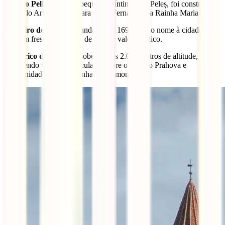
Castelo Pelișor
– Mais pequeno e íntimo que Peleș, foi construído
em estilo Art Nouveau para o Rei Fernando e a Rainha Maria.
Mosteiro de Sinaia
– Fundado em 1695, deu o nome à cidade e
mantém frescos originais de grande valor artístico.
Teleférico de Sinaia
– Sobe até aos 2.000 metros de altitude,
oferecendo vistas espetaculares sobre o vale do Prahova e
oportunidades para caminhadas na montanha.