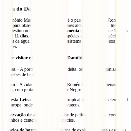
Delta do Danúbio
Património Mundial da UNESCO, é o paraíso natural da Roménia.
Ideal para observares aves e explorares aldeias piscatórias. Inclui
este destino no teu
roteiro pela Roménia
se tiveres mais de
10 dias
ou até
11 dias
. Com mais de 300 espécies de aves e 45 espécies de
peixes de água doce, é um dos ecossistemas mais biodiversos da
Europa.
O que visitar e fazer no Delta do Danúbio
Tulcea
– A porta de entrada para o delta, onde podes organizar
excursões de barco.
Sulina
– A cidade mais oriental da Roménia, acessível apenas por
barco, com praias selvagens no Mar Negro.
Floresta Letea
– Uma floresta subtropical única, a mais setentrional
da Europa, onde vivem cavalos selvagens.
Observação de aves
– O delta é lar de pelicanos, garças, corvos-
marinhos e centenas de outras espécies.
Passeios de barco
– A melhor forma de explorar os canais estreitos