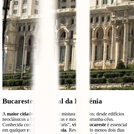
Bucareste: a capital da Roménia
A
maior cidade
do país é uma mistura de estilos: desde edifícios
neoclássicos a blocos comunistas e modernos arranha-céus.
Conhecida como a “Pequena Paris”,
visitar Bucareste
é essencial
em qualquer
roteiro da Roménia
. Reserva pelo menos dois dias