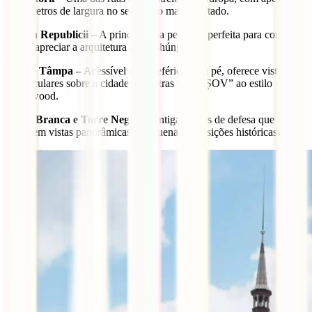
1,32 metros de largura no seu ponto mais apertado.
Strada Republicii
– A principal rua pedonal, perfeita para compras
e para apreciar a arquitetura austro-húngara.
Monte Tâmpa
– Acessível por teleférico ou a pé, oferece vistas
espetaculares sobre a cidade e as letras “BRAȘOV” ao estilo
Hollywood.
Torre Branca e Torre Negra
– Antigas torres de defesa que
oferecem vistas panorâmicas e pequenas exposições históricas.