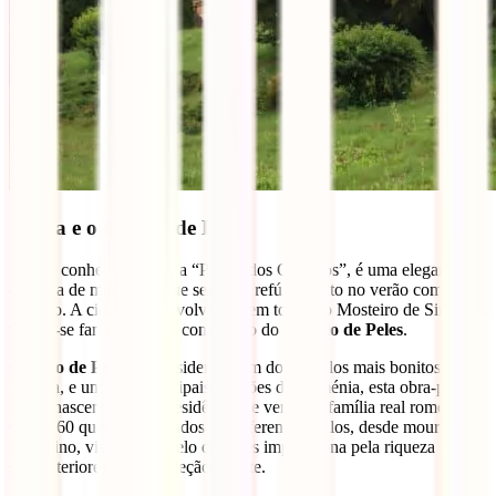
Sinaia e o Castelo de Peleș
Sinaia, conhecida como a “Pérola dos Cárpatos”, é uma elegante
estância de montanha que serve de refúgio tanto no verão como no
inverno. A cidade desenvolveu-se em torno do Mosteiro de Sinaia e
tornou-se famosa após a construção do
Castelo de Peles
.
Castelo de Peleș
– Considerado um dos castelos mais bonitos da
Europa, e uma das principais atrações da Roménia, esta obra-prima
neo-renascentista foi a residência de verão da família real romena.
Com 160 quartos decorados em diferentes estilos, desde mourisco a
florentino, visitar o Castelo de Peles impressiona pela riqueza dos
seus interiores e pela coleção de arte.