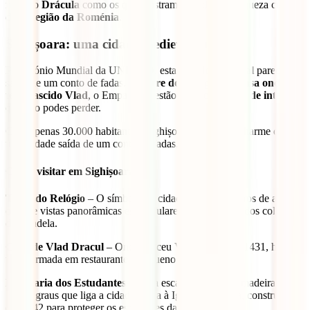
mito do
Drácula
como os que mostram a verdadeira riqueza cultural
desta
região da Roménia
.
Sighișoara: uma cidade medieval única
Património Mundial da UNESCO, esta
cidade medieval
parece
saída de um conto de fadas. A
Torre do Relógio
e a
Casa onde
terá nascido Vlad
, o Empalador, estão entre os
pontos de interesse
que não podes perder.
Com apenas 30.000 habitantes, Sighișoara mantém o charme de
uma cidade saída de um conto de fadas.
O que visitar em Sighișoara
Torre do Relógio
– O símbolo da cidade, com 64 metros de altura,
oferece vistas panorâmicas espetaculares sobre os telhados coloridos
da cidadela.
Casa de Vlad Dracul
– Onde nasceu Vlad Țepeș em 1431, hoje
transformada em restaurante e pequeno museu.
Escadaria dos Estudantes
– Uma escada coberta de madeira com
175 degraus que liga a cidade baixa à Igreja da Colina, construída
em 1642 para proteger os estudantes das intempéries.