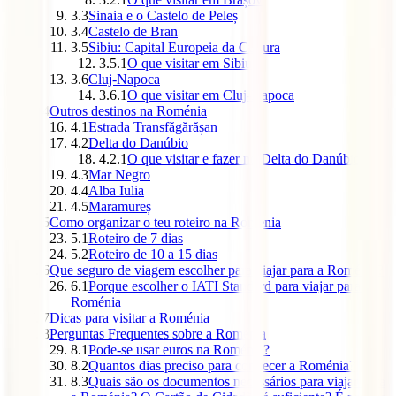
3.3
Sinaia e o Castelo de Peleș
3.4
Castelo de Bran
3.5
Sibiu: Capital Europeia da Cultura
3.5.1
O que visitar em Sibiu
3.6
Cluj-Napoca
3.6.1
O que visitar em Cluj-Napoca
4
Outros destinos na Roménia
4.1
Estrada Transfăgărășan
4.2
Delta do Danúbio
4.2.1
O que visitar e fazer no Delta do Danúbio
4.3
Mar Negro
4.4
Alba Iulia
4.5
Maramureș
5
Como organizar o teu roteiro na Roménia
5.1
Roteiro de 7 dias
5.2
Roteiro de 10 a 15 dias
6
Que seguro de viagem escolher para viajar para a Roménia?
6.1
Porque escolher o IATI Standard para viajar para a
Roménia
7
Dicas para visitar a Roménia
8
Perguntas Frequentes sobre a Roménia
8.1
Pode-se usar euros na Roménia?
8.2
Quantos dias preciso para conhecer a Roménia?
8.3
Quais são os documentos necessários para viajar para