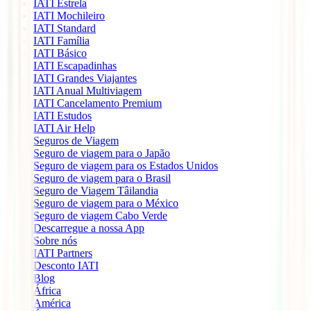
IATI Estrela
IATI Mochileiro
IATI Standard
IATI Família
IATI Básico
IATI Escapadinhas
IATI Grandes Viajantes
IATI Anual Multiviagem
IATI Cancelamento Premium
IATI Estudos
IATI Air Help
Seguros de Viagem
Seguro de viagem para o Japão
Seguro de viagem para os Estados Unidos
Seguro de viagem para o Brasil
Seguro de Viagem Tâilandia
Seguro de viagem para o México
Seguro de viagem Cabo Verde
Descarregue a nossa App
Sobre nós
IATI Partners
Desconto IATI
Blog
África
América