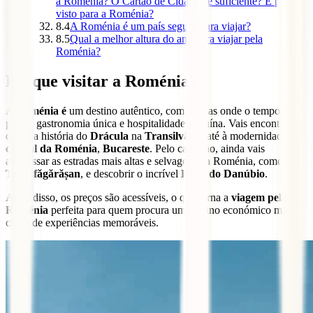
a Roménia? O Cartão de Cidadão é suficiente? É preciso
visto para a Roménia?
8.4
A Roménia é um país seguro para viajar?
8.5
Qual a melhor altura do ano para viajar pela
Roménia?
Porque visitar a Roménia?
A
Roménia é
um destino autêntico, com aldeias onde o tempo
parou, gastronomia única e hospitalidade genuína. Vais encontrar
desde a história do
Drácula
na
Transilvânia
até à modernidade da
capital da Roménia
,
Bucareste
. Pelo caminho, ainda vais
atravessar as estradas mais altas e selvagens da Roménia, como a
Transfăgărășan
, e descobrir o incrível
Delta do Danúbio
.
Além disso, os preços são acessíveis, o que torna a
viagem pela
Roménia
perfeita para quem procura um destino económico mas
cheio de experiências memoráveis.