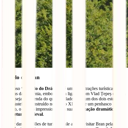
Castelo de Bran
O famoso
“Castelo do Drácula”
é uma das atrações turísticas mais
visitadas da Roménia, embora a sua ligação com Vlad Țepeș e Bram
Stoker seja mais lenda do que realidade (nenhum dos dois esteve
neste castelo). Construído no século XIII sobre um penhasco
rochoso, o castelo impressiona pela sua
localização dramática e
arquitetura medieval
.
Apesar das multidões de turistas, vale a pena visitar Bran pela sua