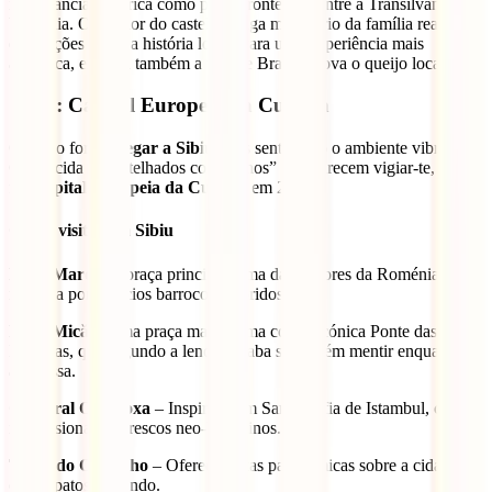
importância histórica como posto fronteiriço entre a Transilvânia e a
Valáquia. O interior do castelo abriga mobiliário da família real e
exposições sobre a história local. Para uma experiência mais
autêntica, explora também a vila de Bran e prova o queijo local.
Sibiu: Capital Europeia da Cultura
Quando fores
chegar a Sibiu
, vais sentir logo o ambiente vibrante.
Conhecida pelos telhados com “olhos” que parecem vigiar-te, esta
foi
Capital Europeia da Cultura
em 2007.
O que visitar em Sibiu
Piața Mare
– A praça principal, uma das maiores da Roménia,
rodeada por palácios barrocos coloridos.
Piața Mică
– Uma praça mais íntima com a icónica Ponte das
Mentiras, que segundo a lenda desaba se alguém mentir enquanto a
atravessa.
Catedral Ortodoxa
– Inspirada em Santa Sofia de Istambul, com
impressionantes frescos neo-bizantinos.
Torre do Conselho
– Oferece vistas panorâmicas sobre a cidade e
os Cárpatos ao fundo.