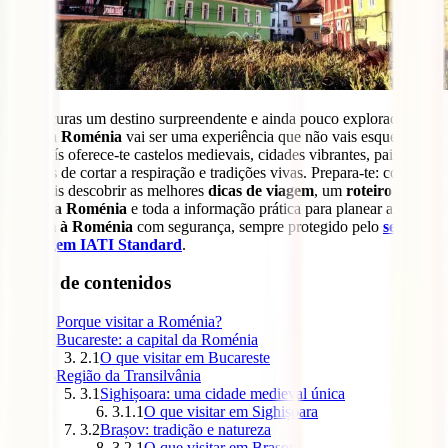
Se procuras um destino surpreendente e ainda pouco explorado,
visitar a
Roménia
vai ser uma experiência que não vais esquecer.
Este país oferece-te castelos medievais, cidades vibrantes, paisagens
naturais de cortar a respiração e tradições vivas. Prepara-te: com este
guia vais descobrir as melhores
dicas de viagem
, um
roteiro para
visitar a Roménia
e toda a informação prática para planear a tua
viagem à Roménia
com segurança, sempre protegido pelo
seguro
de viagem IATI Standard
.
Tabla de contenidos
1
Porque visitar a Roménia?
2
Bucareste: a capital da Roménia
2.1
O que visitar em Bucareste
3
Região da Transilvânia
3.1
Sighișoara: uma cidade medieval única
3.1.1
O que visitar em Sighișoara
3.2
Brașov: tradição e natureza
3.2.1
O que visitar em Brașov