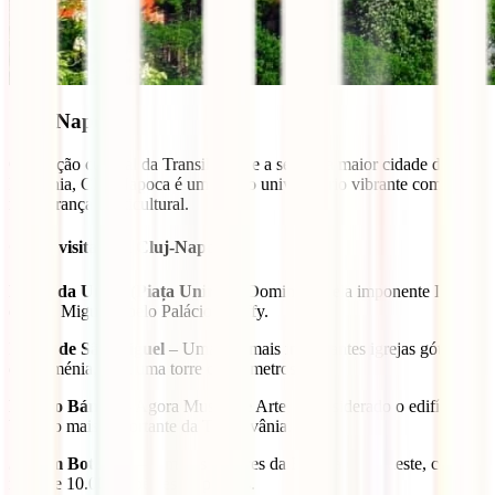
Cluj-Napoca
O coração cultural da Transilvânia e a segunda maior cidade da
Roménia, Cluj-Napoca é um centro universitário vibrante com uma
rica herança multicultural.
O que visitar em Cluj-Napoca
Praça da União (Piața Unirii)
– Dominada pela imponente Igreja
de São Miguel e pelo Palácio Bánffy.
Igreja de São Miguel
– Uma das mais importantes igrejas góticas
da Roménia, com uma torre de 80 metros.
Palácio Bánffy
– Agora Museu de Arte, é considerado o edifício
barroco mais importante da Transilvânia.
Jardim Botânico
– Um dos maiores da Europa do Sudeste, com
mais de 10.000 espécies de plantas.