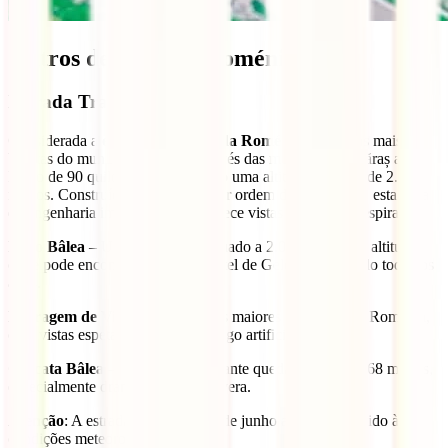
Outros destinos na Roménia
Estrada Transfăgărășan
Considerada a
estrada mais alta da Roménia
e uma das mais
bonitas do mundo, serpenteia através das montanhas Făgăraș ao
longo de 90 quilómetros, atingindo uma altitude máxima de 2.042
metros. Construída nos anos 70 por ordem de Ceaușescu, esta obra
de engenharia impressionante oferece vistas de cortar a respiração.
Lago Bâlea
– Um lago glaciar situado a 2.034 metros de altitude,
onde pode encontrar o famoso Hotel de Gelo, reconstruído todos os
anos.
Barragem de Vidraru
– Uma das maiores barragens da Roménia,
com vistas espetaculares sobre o lago artificial.
Cascata Bâlea
– Uma impressionante queda de água de 68 metros,
especialmente dramática na primavera.
Atenção
: A estrada só está aberta de junho a outubro devido às
condições meteorológicas.