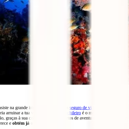
nsiste na grande importância de ter um
seguro de viagem
para a Tailândi
eria arruinar a tua viagem. O
IATI Mochileiro
é o melhor seguro para es
o, graças à sua cobertura para desportos de aventura também ficarás
p
erece e
obtém já o teu seguro: