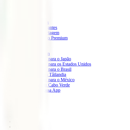
IATI Mochileiro
IATI Standard
IATI Família
IATI Básico
IATI Escapadinhas
IATI Grandes Viajantes
IATI Anual Multiviagem
IATI Cancelamento Premium
IATI Estudos
IATI Air Help
Seguros de Viagem
Seguro de viagem para o Japão
Seguro de viagem para os Estados Unidos
Seguro de viagem para o Brasil
Seguro de Viagem Tâilandia
Seguro de viagem para o México
Seguro de viagem Cabo Verde
Descarregue a nossa App
Sobre nós
IATI Partners
Desconto IATI
Blog
África
América
Ásia