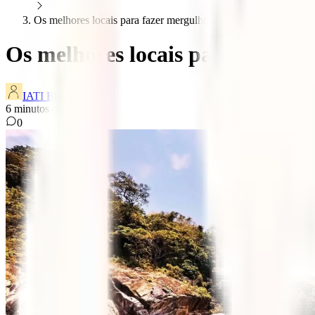
Os melhores locais para fazer mergulho na tailandia
Os melhores locais para fazer m
IATI Blog
6
minutos de leitura
0