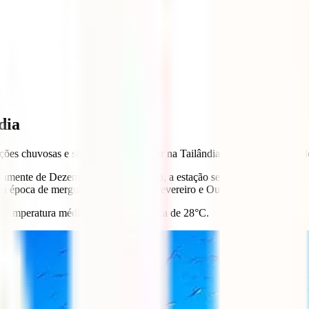
dia
ações chuvosas e secas e, em particular na Tailândia, depende também d
amente de Dezembro a Maio, ou seja, a estação seca.
 época de mergulho decorre entre Fevereiro e Outubro.
a temperatura média da água é de cerca de 28°C.