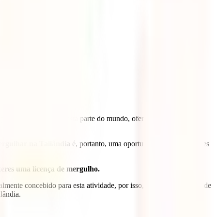
mples e agradável para esta parte do mundo, oferecendo
cultura
em
rgulhar na Tailândia
é, portanto, uma oportunidade que não deves
teres uma licença de mergulho.
mente concebido para esta atividade, por isso, quando terminares de
lândia.