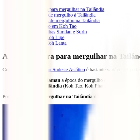
1
A melhor altura para mergulhar na Tailândia
2
Viagem segura de mergulho à Tailândia
3
Melhores locais de mergulho na Tailândia
3.1
Mergulho em Koh Tao
4
Mergulho nas Ilhas Similan e Surin
5
Mergulho em Koh Lipe
6
Mergulho em Koh Lanta
A melhor altura para mergulhar na Tailân
Como sabes,
o tempo no Sudeste Asiático
é bastante variável. Há est
No
Mar de Andaman
a época do mergulho decorre aproximad
No
Golfo da Tailândia
(Koh Tao, Koh Phangan, Koh Samui), a
Portanto, é possível
mergulhar na Tailândia
durante todo o ano
e 