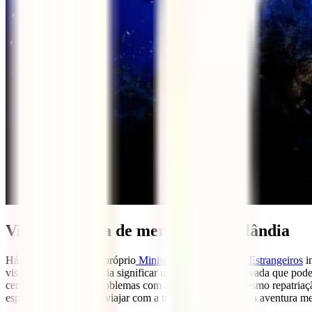
Viagem segura de mergulho à Tailândia
Há muitos anos que o próprio
Ministério dos Negócios Estrangeiros
i
visita ao hospital poderia significar uma conta muito elevada que pod
centradas no roubo, problemas com a tua bagagem e mesmo repatriaçã
esperes mais, opta por viajar com a tranquilidade que esta aventura m