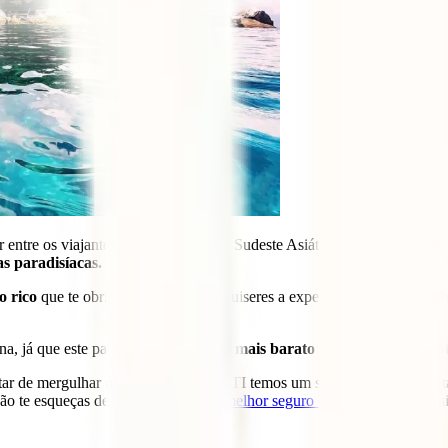
 entre os viajantes que querem ver o Sudeste Asiático. É uma porta si
as paradisíacas.
o rico
que te obriga a mergulhar se quiseres a experiência completa.
Me
a, já que este país asiático
é o lugar mais barato do mundo para ob
r de mergulhar na Tailândia e na IATI temos um seguro de viagem total
 Não te esqueças de fazer connosco o
melhor seguro de viagem
para a Tai