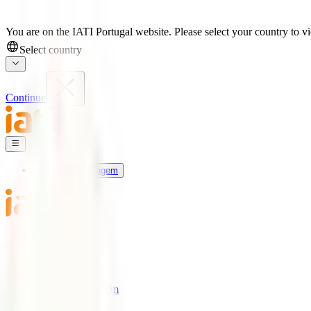
You are on the IATI Portugal website. Please select your country to vi
Select country
Continue
Seguros de Viagem
Universo IATI
Blog
Apoio
Seguros de Viagem
IATI Estrela