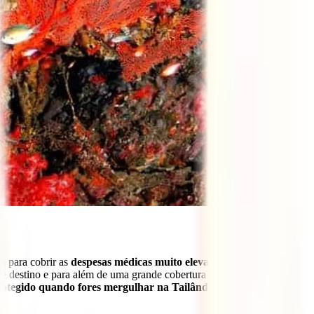
a para cobrir as
despesas médicas muito elevadas do país
. Uma
te destino e para além de uma grande cobertura médica e outras
rotegido quando fores mergulhar na Tailândia.
Portanto, não