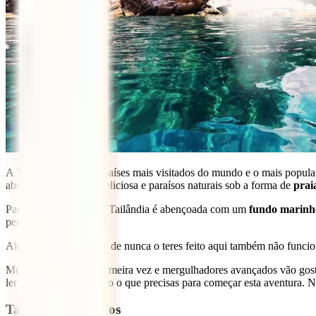
A Tailândia é um dos países mais visitados do mundo e o mais popular
abundância, cozinha deliciosa e paraísos naturais sob a forma de
prai
Para além disso, mas a Tailândia é abençoada com um
fundo marinh
perder.
Além disso, a desculpa de nunca o teres feito aqui também não funcion
Mergulhadores pela primeira vez e mergulhadores avançados vão gosta
ler este artigo, terás tudo o que precisas para começar esta aventura.
Tabla de contenidos