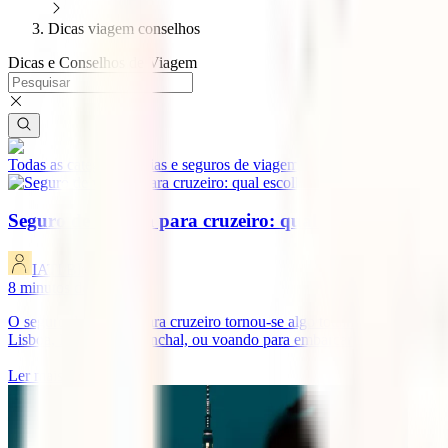
Dicas viagem conselhos
Dicas e Conselhos de Viagem
Todas as categorias
Guias e seguros de viagem
Aventura
Destinos
Dicas
Seguro de viagem para cruzeiro: qual escolher?
IATI Blog
8
minutos de leitura
O seguro de viagem para cruzeiro tornou-se algo totalmente imprescin
Lisboa, Leixões ou Funchal, ou voando para embarcar em Barcelona, M
Ler mais