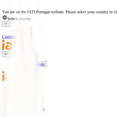
You are on the IATI Portugal website. Please select your country to vi
Select country
Continue
Seguros de Viagem
Universo IATI
Blog
Apoio
Seguros de Viagem
IATI Estrela