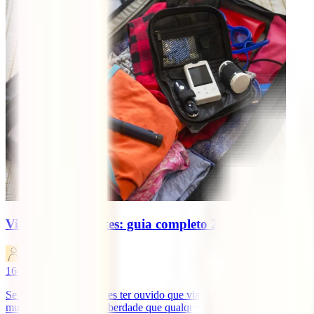
Viajar com diabetes: guia completo 2025
IATI Blog
16
minutos de leitura
Se tens diabetes, já deves ter ouvido que viajar com diabetes pode s
mundo com a mesma liberdade que qualquer outro viajante. Sabias qu