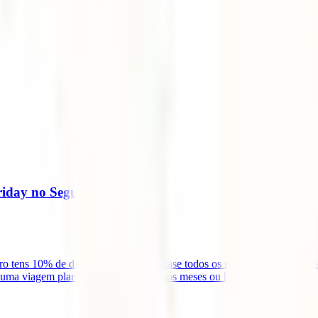
riday no Seguro de Viagem
o tens 10% de desconto direto em quase todos os nossos seguros de via
 uma viagem planeada para os próximos meses ou [...]