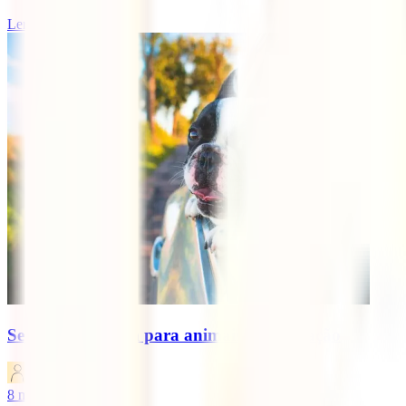
Ler mais
Seguro de viagem para animais de estimação
IATI Blog
8
minutos de leitura