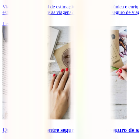
Viajar com o teu animal de estimação é uma experiência única e enri
estão protegidos durante as viagens? É aqui que entra o seguro de viag
Ler mais
Qual a diferença entre seguro de viagem e seguro de 