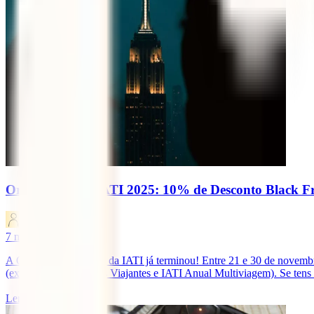
Orange Friday IATI 2025: 10% de Desconto Black F
IATI Blog
7
minutos de leitura
A Orange Friday 2025 da IATI já terminou! Entre 21 e 30 de novembr
(excepto IATI Grandes Viajantes e IATI Anual Multiviagem). Se tens
Ler mais