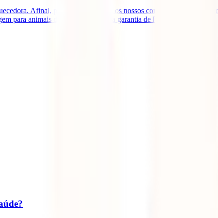
quecedora. Afinal, para muitos de nós, os nossos companheiros de quat
em para animais de estimação – a tua garantia de [...]
saúde?