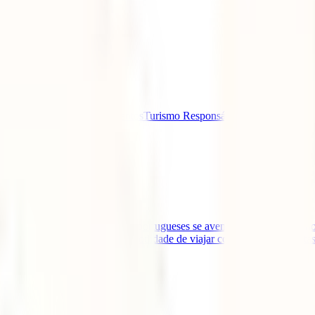
 e Conselhos de Viagem
Eventos
Turismo Responsável
dível. Cada vez mais viajantes portugueses se aventuram a descobrir nov
iami ou nas Caraíbas. A comodidade de viajar com o "hotel às costas"