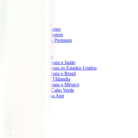
IATI Mochileiro
IATI Standard
IATI Família
IATI Básico
IATI Escapadinhas
IATI Grandes Viajantes
IATI Anual Multiviagem
IATI Cancelamento Premium
IATI Estudos
IATI Air Help
Seguros de Viagem
Seguro de viagem para o Japão
Seguro de viagem para os Estados Unidos
Seguro de viagem para o Brasil
Seguro de Viagem Tâilandia
Seguro de viagem para o México
Seguro de viagem Cabo Verde
Descarregue a nossa App
Sobre nós
IATI Partners
Desconto IATI
Blog
África
América
Ásia