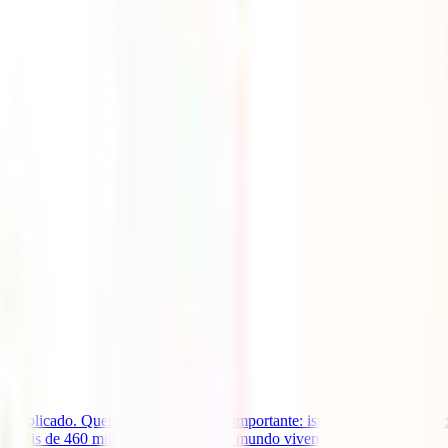
er complicado. Queremos dizer-te algo importante: isso é um mito! Com
e mais de 460 milhões de pessoas no mundo vivem [...]