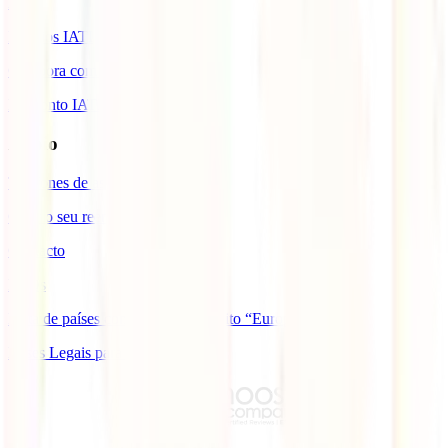
Blog
Prémios IATI
Colabora com a IATI
Desconto IATI
Apoio
Telefones de assistência
Gerir o seu reembolso
Contacto
FAQs
Lista de países com cobertura âmbito “Europa”
Bases Legais para Sorteio Açores