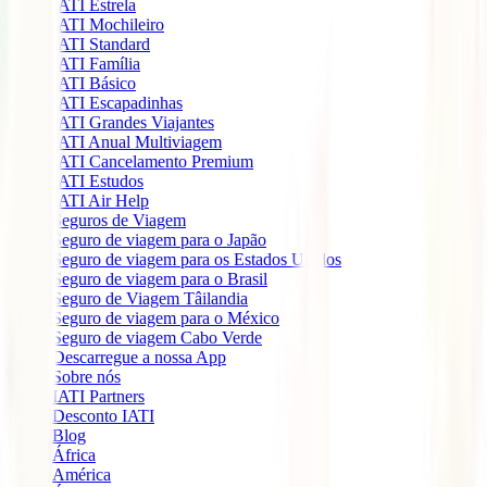
IATI Estrela
IATI Mochileiro
IATI Standard
IATI Família
IATI Básico
IATI Escapadinhas
IATI Grandes Viajantes
IATI Anual Multiviagem
IATI Cancelamento Premium
IATI Estudos
IATI Air Help
Seguros de Viagem
Seguro de viagem para o Japão
Seguro de viagem para os Estados Unidos
Seguro de viagem para o Brasil
Seguro de Viagem Tâilandia
Seguro de viagem para o México
Seguro de viagem Cabo Verde
Descarregue a nossa App
Sobre nós
IATI Partners
Desconto IATI
Blog
África
América