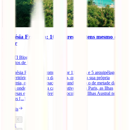
Polinésia Francesa: 10 lugares que tens mesmo que
visitar
IATI Blog
8
minutos de leitura
A Polinésia Francesa é composta por 118 ilhas e 5 arquipélagos.
Este território ultramarino da França, que tem a sua própria
autonomia, ocupa um espaço tão grande como o de metade da
Europa onde, se o Taiti, a capital, estivesse em Paris, as Ilhas
Marquesas estariam ao nível de Estocolmo, as Ilhas Austral nos
Pirenéus [...]
Ler mais
1