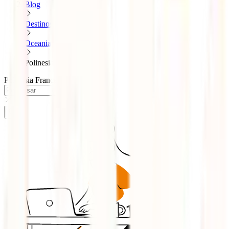
Blog
Destinos
Oceania
Polinesia francesa
Polinésia Francesa