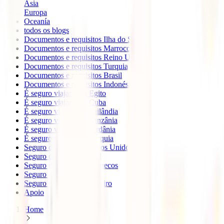
Ásia
Europa
Oceanía
todos os blogs
Documentos e requisitos Ilha do Sal
Documentos e requisitos Marrocos
Documentos e requisitos Reino Unido
Documentos e requisitos Turquia
Documentos e requisitos Brasil
Documentos e requisitos Indonésia
É seguro viajar para Egito
É seguro viajar para Cuba
É seguro viajar para Tailândia
É seguro viajar para Tanzânia
É seguro viajar para Jordânia
É seguro viajar para Turquia
Seguro de viagem Estados Unidos
Seguro de viagem Brasil
Seguro de Viagem Marruecos
Seguro de Viagem Japão
Seguro de Viagem Cruzeiro
Apoio
Home