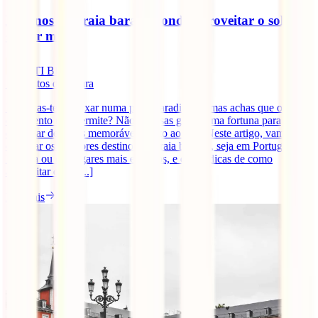
Destinos de praia baratos: onde aproveitar o sol sem
gastar muito
IATI Blog
7
minutos de leitura
Imaginas-te a relaxar numa praia paradisíaca, mas achas que o teu
orçamento não permite? Não precisas gastar uma fortuna para
desfrutar de férias memoráveis junto ao mar. Neste artigo, vamos
explorar os melhores destinos de praia baratos, seja em Portugal, na
Europa ou em lugares mais exóticos, e dar-te dicas de como
aproveitar o sol [...]
Ler mais