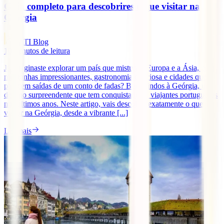
Guia completo para descobrires o que visitar na
Geórgia
IATI Blog
10
minutos de leitura
Já imaginaste explorar um país que mistura a Europa e a Ásia, com
montanhas impressionantes, gastronomia deliciosa e cidades que
parecem saídas de um conto de fadas? Bem-vindos à Geórgia, um
destino surpreendente que tem conquistado os viajantes portugueses
nos últimos anos. Neste artigo, vais descobrir exatamente o que
visitar na Geórgia, desde a vibrante [...]
Ler mais