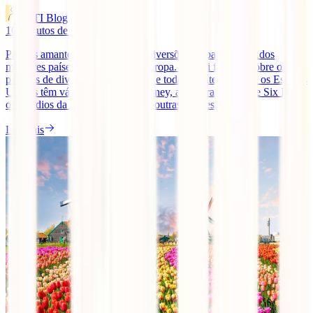
IATI Blog
10
minutos de leitura
Para os amantes dos parques de diversões, Espanha é um dos
melhores países para visitar na Europa. Já aqui falamos sobre os
parques de diversões em Portugal e toda a gente sabe que os Estados
Unidos têm vários parques da Disney, a cadeira de parque Six Flags,
os estúdios da Universal e muitas outras opções. [...]
Ler mais