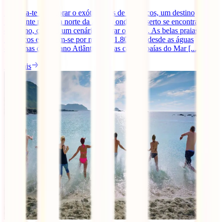
Imagina-te a explorar o exótico país de Marrocos, um destino
fascinante na costa norte da África, onde o deserto se encontra com
o oceano, criando um cenário de tirar o fôlego. As belas praias de
Marrocos estendem-se por mais de 1.800 km, desde as águas
cristalinas do Oceano Atlântico até as calmas baías do Mar [...]
Ler mais