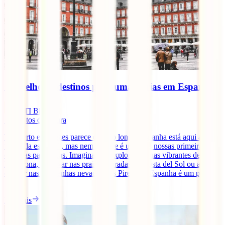
Os melhores destinos para umas férias em Espanha
IATI Blog
7
minutos de leitura
Tão perto e às vezes parece que tão longe. Espanha está aqui ao
“virar da esquina”, mas nem sempre é uma das nossas primeiras
escolhas para férias. Imagina-te a explorar as ruas vibrantes de
Barcelona, a relaxar nas praias douradas da Costa del Sol ou a
esquiar nas montanhas nevadas dos Pirenéus. Espanha é um país
[...]
Ler mais