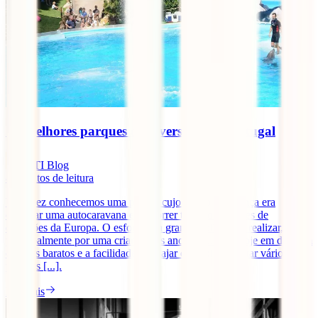
Os melhores parques de diversões em Portugal
IATI Blog
8
minutos de leitura
Uma vez conhecemos uma pessoa cujo sonho de criança era
comprar uma autocaravana e percorrer todos os parques de
diversões da Europa. O esforço era grande e difícil de realizar,
principalmente por uma criança nos anos 90… Mas hoje em dia com
os voos baratos e a facilidade de viajar que existe, visitar vários
parques [...].
Ler mais