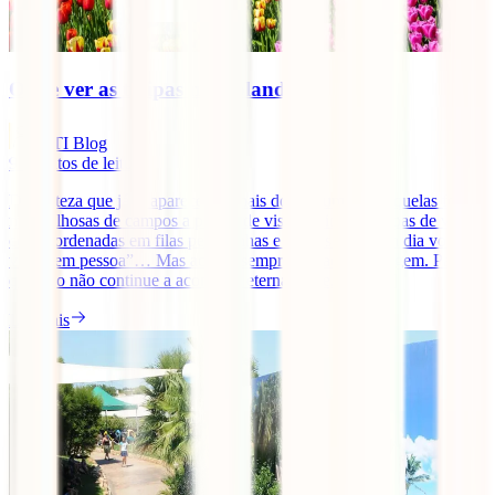
Onde ver as tulipas na Holanda
IATI Blog
9
minutos de leitura
De certeza que já te apareceram mais do que uma vez aquelas fotos
maravilhosas de campos a perder de vista cheios de tulipas de várias
cores, ordenadas em filas perfeitinhas e pensaste “algum dia vou lá
vê-las em pessoa”… Mas acabas sempre por adiar a viagem. Para
que isso não continue a acontecer eternamente, hoje [...]
Ler mais