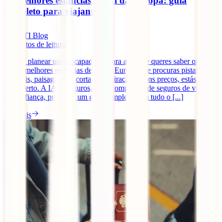
As melhores estâncias de ski da Europa: guia
completo para viajantes
IATI Blog
7
minutos de leitura
Estás a planear uma escapadinha para a neve e queres saber quais
são as melhores estâncias de ski da Europa? Se procuras pistas
incríveis, paisagens de cortar a respiração e bons preços, estás no
lugar certo. A IATI Seguros, a tua companhia de seguros de viagem
de confiança, preparou um guia completo com tudo o [...]
Ler mais