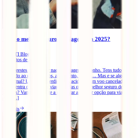
Qual o melhor seguro de viagem em 2025?
IATI Blog
5
minutos de leitura
Estás prestes a embarcar naquela viagem de sonho. Tens tudo
planeado ao detalhe: voos, alojamento, roteiro… Mas e se algo
correr mal? Uma mala perdida, um acidente, um voo cancelado? É
aí que entra o seguro de viagem. Mas qual o melhor seguro de
viagens? Vamos ajudar-te a encontrar a melhor opção para viajares
com [...]
Ler mais