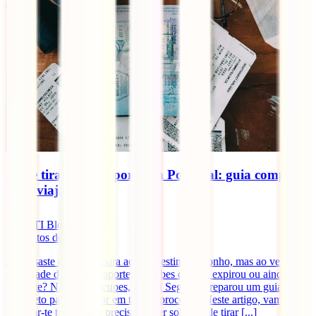
Onde tirar o passaporte em Portugal: guia completo
para viajantes
IATI Blog
6
minutos de leitura
Já pensaste em viajar para aquele destino de sonho, mas ao verificar
a validade do teu passaporte, percebes que ele expirou ou ainda nem
o fizeste? Não te preocupes, a IATI Seguros preparou um guia
completo para te ajudar em todo o processo. Neste artigo, vamos
explicar-te tudo o que precisas saber sobre onde tirar [...]