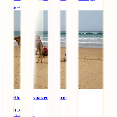
Ler mais
As melhores praias em Marrocos
IATI Blog
5
minutos de leitura