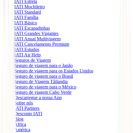
IATI Estrela
IATI Mochileiro
IATI Standard
IATI Família
IATI Básico
IATI Escapadinhas
IATI Grandes Viajantes
IATI Anual Multiviagem
IATI Cancelamento Premium
IATI Estudos
IATI Air Help
Seguros de Viagem
Seguro de viagem para o Japão
Seguro de viagem para os Estados Unidos
Seguro de viagem para o Brasil
Seguro de Viagem Tâilandia
Seguro de viagem para o México
Seguro de viagem Cabo Verde
Descarregue a nossa App
Sobre nós
IATI Partners
Desconto IATI
Blog
África
América