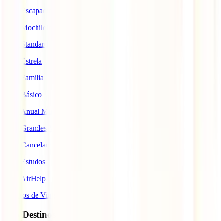
IATI Escapadinhas
IATI Mochileiro
IATI Standard
IATI Estrela
IATI Familia
IATI Básico
IATI Anual Multiviagem
IATI Grandes Viajantes
IATI Cancelamento Premium
IATI Estudos
IATI AirHelp
Seguros de Viagem
Top Destinos