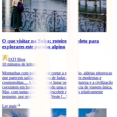
O que visitar na Suíça: roteiro completo para
explorares este paraíso alpino
IATI Blog
10
minutos de leitura
Montanhas com paisagens de cortar a respiração, aldeias pitorescas
que parecem saídas de contos de fadas e cidades modernas e
cosmopolitas… A Suíça é esse lugar onde a natureza e a civilização
coexistem em harmonia, criando uma experiência de viagem única.
Mas, com tantas coisas para descobrir num país relativamente
pequeno, por onde começar? Neste [...]
Ler mais