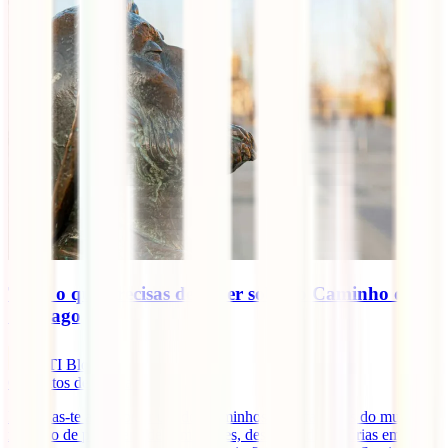
Tudo o que precisas de saber sobre o Caminho de
Santiago
IATI Blog
6
minutos de leitura
Imaginas-te a percorrer um dos caminhos mais famosos do mundo,
rodeado de paisagens deslumbrantes, descobrindo histórias em cada