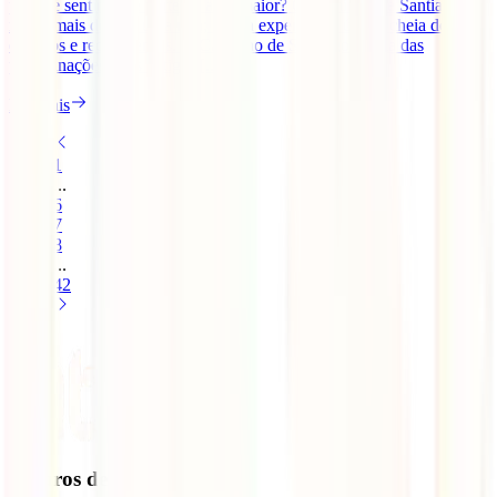
passo e sentindo-te parte de algo maior? O Caminho de Santiago é
muito mais do que uma rota; é uma experiência única, cheia de
desafios e recompensas. O Caminho de Santiago é uma das
peregrinações mais antigas [...]
Ler mais
1
...
6
7
8
...
42
Seguros de Viagem