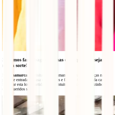
3. Vamos fazer bagunça, mas é porque te desejamos
muita sorte!
Na
Dinamarca
, os visitantes costumam quebrar suas louças na
porta de entrada da casa dos amigos e família. Os donos da casa vão
lá deixar esta loiça partida, com o intuito de mostrar ao vizinhos o
quão queridos são!