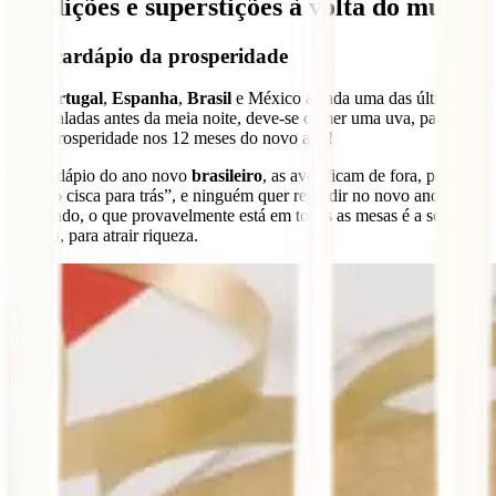
Tradições e superstições à volta do mundo
1. O cardápio da prosperidade
Em
Portugal
,
Espanha
,
Brasil
e México a cada uma das últimas
12 badaladas antes da meia noite, deve-se comer uma uva, para
atrair prosperidade nos 12 meses do novo ano!
No cardápio do ano novo
brasileiro
, as aves ficam de fora, porque
“frango cisca para trás”, e ninguém quer regredir no novo ano! Por
outro lado, o que provavelmente está em todas as mesas é a sopa de
lentilha, para atrair riqueza.