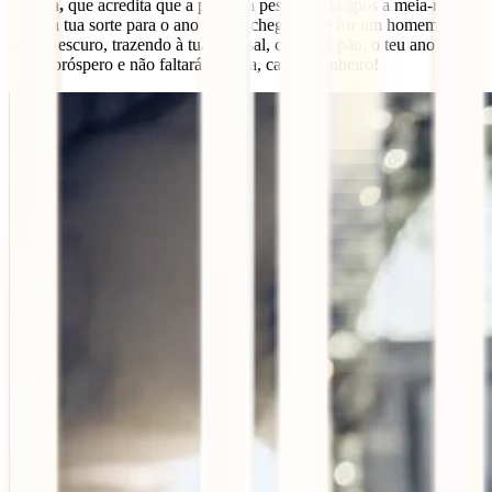
inglesa,
que acredita que a primeira pessoa vista após a meia-noite
ditará a tua sorte para o ano recém-chegado: se for um homem de
cabelo escuro, trazendo à tua casa sal, carvão e pão, o teu ano será
muito próspero e não faltará comida, calor e dinheiro!