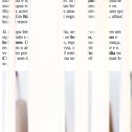
trazer paz e harmonia no novo ano. Já nas
Filipinas
, costuma-se
usar roupas estampadas com muitas bolinhas, uma vez que os
filipinos acreditam que os círculos atraem dinheiro para o ano que
segue. Em
Itália
e no
Vietnam
, é regra é usar roupa nova, afinal, é
hora de renovar!
Já a roupa íntima, deve ser colorida, sendo que cada cor tem um
significado e desejo especial para os
brasileiros, mexicanos
e
bolivianos
. O verde, por exemplo, representa sorte e esperança,
enquanto o amarelo chama a riqueza, o rosa pede por amor e o
vermelho por paixão. Mas se você estiver na
Turquia, Itália
ou
China
, sem dúvidas, a roupa íntima será vermelha, para atrair boa
sorte!