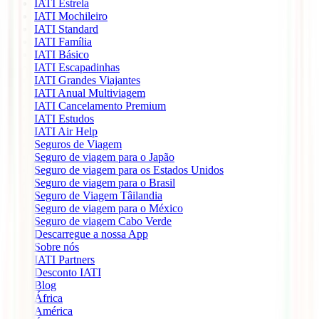
IATI Estrela
IATI Mochileiro
IATI Standard
IATI Família
IATI Básico
IATI Escapadinhas
IATI Grandes Viajantes
IATI Anual Multiviagem
IATI Cancelamento Premium
IATI Estudos
IATI Air Help
Seguros de Viagem
Seguro de viagem para o Japão
Seguro de viagem para os Estados Unidos
Seguro de viagem para o Brasil
Seguro de Viagem Tâilandia
Seguro de viagem para o México
Seguro de viagem Cabo Verde
Descarregue a nossa App
Sobre nós
IATI Partners
Desconto IATI
Blog
África
América