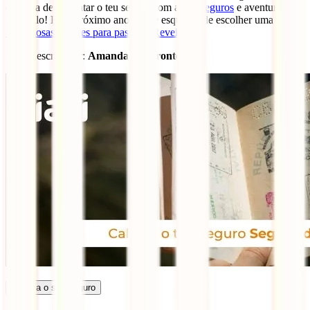
esqueça de contratar o teu seguro com a
Iati Seguros
e aventura-te
tranquilo! E no próximo ano não te esqueças de escolher uma destas
5 fabulosas cidades para passar o Reveillón
!
Artigo escrito por:
Amanda sem fronteiras
Calcula o seu seguro