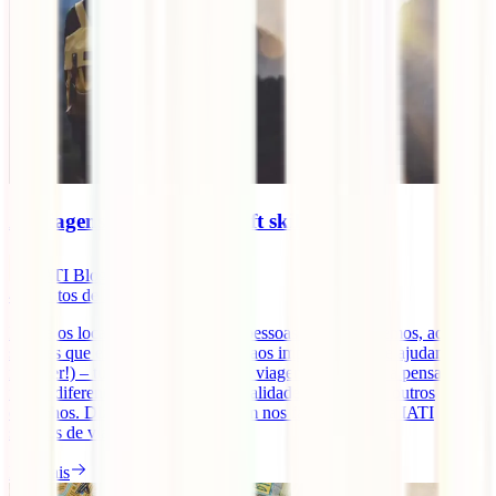
As viagens desenvolvem soft skills?
IATI Blog
4
minutos de leitura
Desde os locais que visitamos, às pessoas que conhecemos, aos
sabores que experimentamos e até aos imprevistos (que ajudamos a
resolver!) – tudo nos transforma. A viagem obriga-nos a pensar de
forma diferente, a encarar novas realidades, soluções e outros
caminhos. Dizem-nos que a viagem nos faz crescer. E a IATI
seguros de viagens online [...]
Ler mais