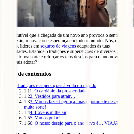
É indiscutível que a chegada de um novo ano provoca o sentimento
de reflexão, renovação e esperança em todo o mundo. Nós, da IATI
Seguros, líderes em
seguros de viagens
adaptados às tuas
necessidades, listamos 6 tradições e superstições de diversos países
para atrair boa sorte e reforçar os teus desejos para o ano novo!
Quais vais adotar?
Tabla de contenidos
1
Tradições e superstições à volta do mundo
1.1
1. O cardápio da prosperidade
1.2
2. Vestidos para atrair…
1.3
3. Vamos fazer bagunça, mas é porque te desejamos
muita sorte!
1.4
4. Love is in the air
1.5
5. Vamos pular!
1.6
6. O nosso desejo para o ano novo é… VIAJAR!