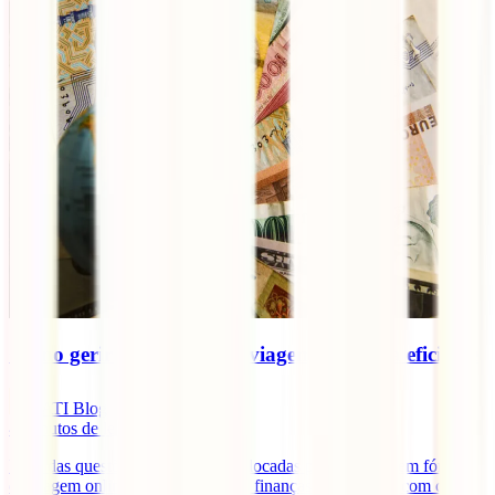
Como gerir o dinheiro em viagem de forma eficiente
IATI Blog
4
minutos de leitura
Uma das questões muitas vezes colocadas por viajantes em fóruns
de viagem online tem a ver com as finanças em viagem, com como