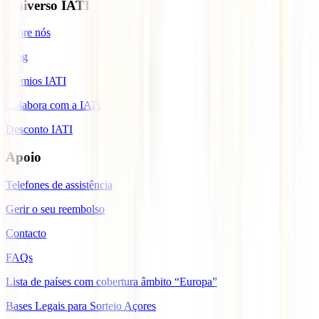
Universo IATI
Sobre nós
Blog
Prémios IATI
Colabora com a IATI
Desconto IATI
Apoio
Telefones de assistência
Gerir o seu reembolso
Contacto
FAQs
Lista de países com cobertura âmbito “Europa”
Bases Legais para Sorteio Açores