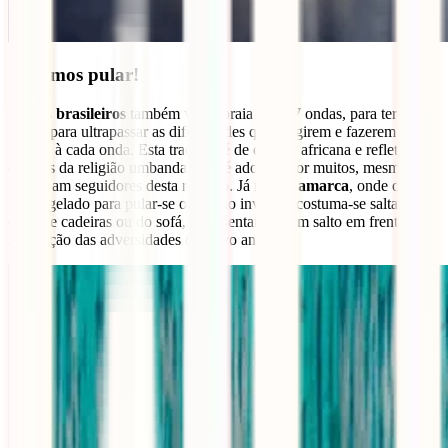
5. Vamos pular!
Muitos
brasileiros
também vão à praia pular 7 ondas, para terem
forças para ultrapassar as dificuldades que surgirem e fazerem um
pedido à cada onda. Esta tradição é de origem africana e reflete as
crenças da religião umbanda, mas é adotada por muitos, mesmo que
não sejam seguidores desta religião. Já na
Dinamarca
, onde o mar é
muito gelado para pular-se ondas no inverno, costuma-se saltar de
cima de cadeiras ou do sofá, representando “um salto em frente” e a
superação das adversidades do novo ano.