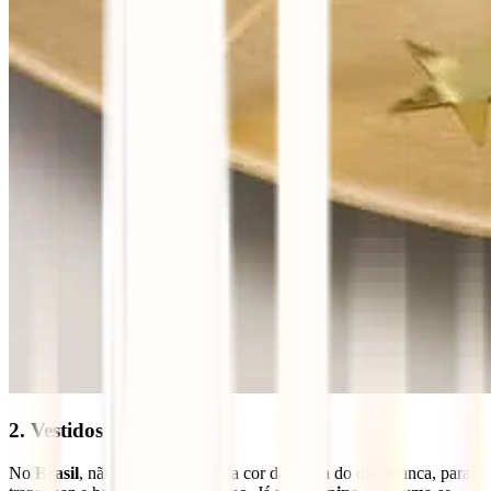
2. Vestidos para atrair…
No
Brasil
, não há dúvida sobre a cor da roupa do dia: branca, para