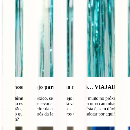
6. O nosso desejo para o ano novo é… VIAJAR!
Na
Colômbia
e
México
, se teu desejo é viajar muito no próximo
ano, não esqueça de levar a tua mala vazia para uma caminhada pelo
quarteirão, ou ao redor da casa, à meia noite! Esta é, sem dúvidas, a
tradição que todos nós da Iati Seguros vamos adotar por aqui! Tu
também?