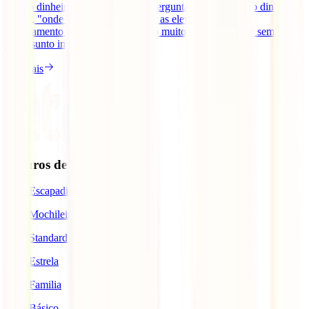
gerir o dinheiro fora de Portugal. Perguntas como "quanto dinheiro
levar", "onde trocar", "como evitar as elevadas taxas de
levantamento nos multibancos" são muito comuns. Este é sempre
um assunto importante no [...]
Ler mais
Seguros de Viagem
IATI Escapadinhas
IATI Mochileiro
IATI Standard
IATI Estrela
IATI Familia
IATI Básico