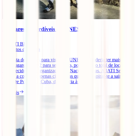
5 lugares imperdíveis da UNESCO
IATI Blog
4
minutos de leitura
Esta lista de lugares para visitar da UNESCO poderia ter mais de
1000 lugares – 1092 para ser exacto, pois é esse o total de locais
reconhecidos pela organização das Nações Unidas. A IATI Seguros
leva-te a conhecer apenas cinco, mas que vão inspirar-te a sair de
casa. De Portugal a Cuba, da Croácia à [...]
Ler mais