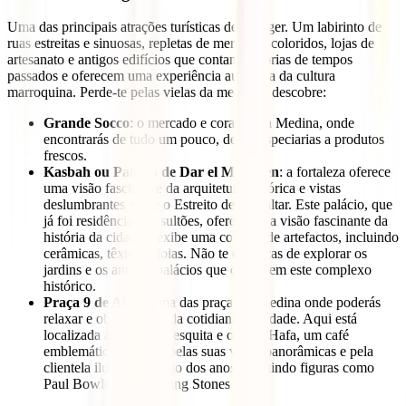
Uma das principais atrações turísticas de Tâmger. Um labirinto de
ruas estreitas e sinuosas, repletas de mercados coloridos, lojas de
artesanato e antigos edifícios que contam histórias de tempos
passados e oferecem uma experiência autêntica da cultura
marroquina. Perde-te pelas vielas da medina e descobre:
Grande Socco
: o mercado e coração da Medina, onde
encontrarás de tudo um pouco, desde especiarias a produtos
frescos.
Kasbah ou Palácio de Dar el Makhzen
: a fortaleza oferece
uma visão fascinante da arquitetura histórica e vistas
deslumbrantes sobre o Estreito de Gibraltar. Este palácio, que
já foi residência dos sultões, oferece uma visão fascinante da
história da cidade e exibe uma coleção de artefactos, incluindo
cerâmicas, têxteis e joias. Não te esqueças de explorar os
jardins e os antigos palácios que compõem este complexo
histórico.
Praça 9 de Abril
, uma das praças da medina onde poderás
relaxar e observar a vida cotidiana da cidade. Aqui está
localizada a Grande Mesquita e o Café Hafa, um café
emblemático, famoso pelas suas vistas panorâmicas e pela
clientela ilustre ao longo dos anos, incluindo figuras como
Paul Bowles e os Rolling Stones