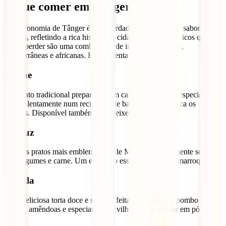
O que comer em Tânger
A gastronomia de Tânger é uma verdadeira explosão de sabores e
aromas, refletindo a rica história da cidade. Os pratos típicos que não
podes perder são uma combinação de influências árabes,
mediterrâneas e africanas. Experimenta:
Tagine
Um prato tradicional preparado com carnes, legumes e especiarias,
cozido lentamente num recipiente de barro que intensifica os
sabores. Disponível também com peixe ou vegetariano.
Cuscuz
Um dos pratos mais emblemáticos de Marrocos, geralmente servido
com legumes e carne. Um elemento essencial da mesa marroquina.
Pastilla
Uma deliciosa torta doce e salgada feita com carne de pombo ou
frango, amêndoas e especiarias, polvilhada com açúcar em pó e
canela.