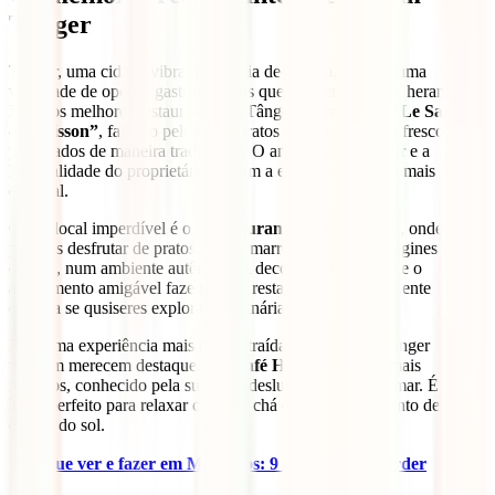
Tânger
Tânger, uma cidade vibrante e cheia de cultura, oferece uma
variedade de opções gastronómicas que refletem sua rica herança.
Entre os melhores restaurantes de Tânger, destaca-se o
“Le Saveur
du Poisson”
, famoso pelos seus pratos de frutos do mar frescos
preparados de maneira tradicional. O ambiente acolhedor e a
hospitalidade do proprietário tornam a experiência ainda mais
especial.
Outro local imperdível é o
“Restaurant Al Maimouni”
, onde
poderás desfrutar de pratos típicos marroquinos, como tagines e
cuscuz, num ambiente autêntico. A decoração charmosa e o
atendimento amigável fazem deste restaurante uma excelente
escolha se qusiseres explorar a culinária local.
Para uma experiência mais descontraída, os cafés em Tânger
também merecem destaque. O
“Café Hafa”
é um dos mais
icónicos, conhecido pela sua vista deslumbrante para o mar. É o
lugar perfeito para relaxar com um chá de hortelã enquanto desfrutas
do pôr do sol.
✈
O que ver e fazer em Marrocos: 9 coisas a não perder