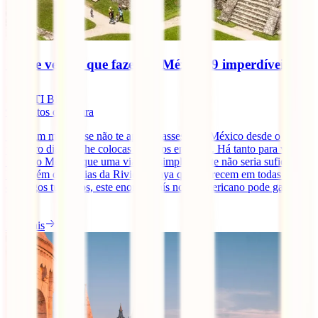
O que ver e o que fazer no México: 9 imperdíveis
IATI Blog
9
minutos de leitura
Seria um milagre se não te apaixonasses pelo México desde o
primeiro dia que lhe colocas os olhos em cima. Há tanto para ver e
fazer no México que uma viagem simplesmente não seria suficiente.
Para além das praias da Riviera Maya que aparecem em todas os
catálogos turísticos, este enorme país norte-americano pode gabar-se
[...]
Ler mais