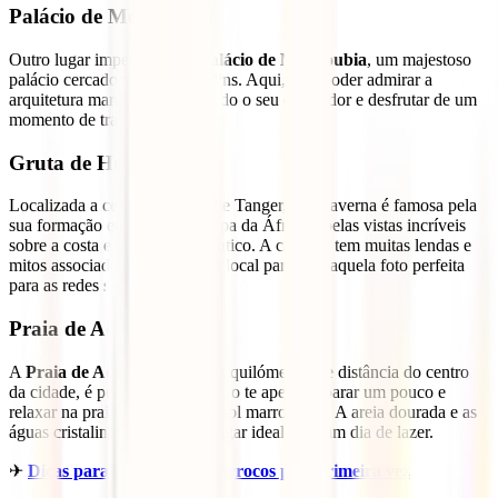
Palácio de Mendoubia
Outro lugar imperdível é o
Palácio de Mendoubia
, um majestoso
palácio cercado por belos jardins. Aqui, vais poder admirar a
arquitetura marroquina nem todo o seu esplendor e desfrutar de um
momento de tranquilidade.
Gruta de Hércules
Localizada a cerca de 14 km de Tanger, esta caverna é famosa pela
sua formação em forma de mapa da África e pelas vistas incríveis
sobre a costa e o Oceano Atlântico. A caverna tem muitas lendas e
mitos associados e é um ótimo local para tirar aquela foto perfeita
para as redes sociais.
Praia de Achakar
A
Praia de Achakar
a poucos quilómetros de distância do centro
da cidade, é perfeita para quando te apetecer parar um pouco e
relaxar na praia a aproveitar o sol marroquino. A areia dourada e as
águas cristalinas tornam este lugar ideal para um dia de lazer.
✈
Dicas para viajar para Marrocos pela primeira vez