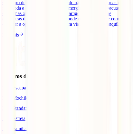
O seguro de viagem para Cabo Verde não é obrigatório, mas pode
fazer toda a diferença em caso de emergência médica, evacuação
entre ilhas ou repatriamento. Neste artigo, explicamos que
coberturas deves valorizar, quanto pode custar o seguro e como
escolher a opção mais adequada para viajar com mais tranquilidade.
Ler mais
Seguros de Viagem
IATI Escapadinhas
IATI Mochileiro
IATI Standard
IATI Estrela
IATI Familia