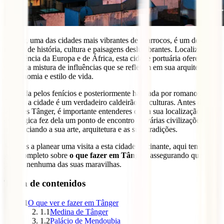
Tânger, uma das cidades mais vibrantes de Marrocos, é um destino
repleto de história, cultura e paisagens deslumbrantes. Localizada na
confluência da Europa e de África, esta cidade portuária oferece
uma rica mistura de influências que se refletem em sua arquitetura,
gastronomia e estilo de vida.
Fundada pelos fenícios e posteriormente habitada por romanos e
árabes, a cidade é um verdadeiro caldeirão de culturas. Antes de
visitares Tânger, é importante entenderes que a sua localização
estratégica fez dela um ponto de encontro de várias civilizações,
influenciando a sua arte, arquitetura e as suas tradições.
Se estás a planear uma visita a esta cidade fascinante, aqui tens um
guia completo sobre
o que fazer em Tânger
, assegurando que não
perdes nenhuma das suas maravilhas.
Tabla de contenidos
1
O que ver e fazer em Tânger
1.1
Medina de Tânger
1.2
Palácio de Mendoubia