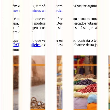
Para além destes três, também te recomendamos visitar algum destes
6 destinos marroquinos a não perder
.
Tânger é uma cidade que encanta e fascina, com a sua mistura única
de história, cultura e modernidade. Desde os mercados vibrantes da
Medina até às paisagens costeiras deslumbrantes, há sempre algo
novo para descobrir.
Agora que já sabes o que ver e fazer em Tânger, contrata o teu
seguro
IATI Mochileiro
e deixa-te levar pelo charme desta joia
marroquina.