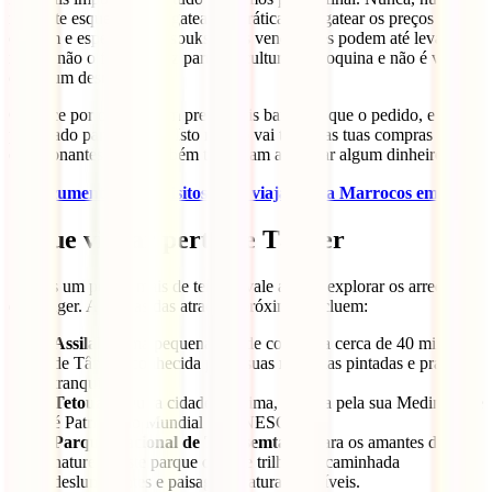
nunca te esqueças de regatear! A prática de regatear os preços é
comum e esperada nos souks, e los vendedores podem até levar a
mal se não o fizeres. Faz parte da cultura marroquina e não é visto
como um desrespeito.
Comece por oferecer um preço mais baixo do que o pedido, e está
preparado para discutir. Isto não só vai tornar as tuas compras mais
emocionantes, mas também te ajudam a poupar algum dinheiro.
✈
Documentos e requisitos para viajar para Marrocos em 2024
O que visitar perto de Tânger
Se tens um pouco mais de tempo, vale a pena explorar os arredores
de Tânger. Algumas das atrações próximas incluem:
Assilah
: Uma pequena cidade costeira a cerca de 40 minutos
de Tânger, conhecida pelas suas muralhas pintadas e praias
tranquilas.
Tetouan
: Outra cidade próxima, famosa pela sua Medina, que
é Património Mundial da UNESCO.
Parque Nacional de Talassemtane
: Para os amantes da
natureza, este parque oferece trilhos de caminhada
deslumbrantes e paisagens naturais incríveis.