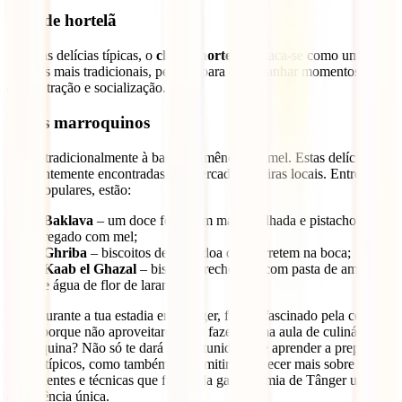
Chá de hortelã
Entre as delícias típicas, o
chá de hortelã
destaca-se como uma das
bebidas mais tradicionais, perfeita para acompanhar momentos de
descontração e socialização.
Doces marroquinos
Feitos tradicionalmente à base de amêndoas e mel. Estas delícias são
frequentemente encontradas em mercados e feiras locais. Entre os
mais populares, estão:
Baklava
– um doce feito com massa folhada e pistachos,
regado com mel;
Ghriba
– biscoitos de amêndoa que derretem na boca;
Kaab el Ghazal
– biscoitos recheados com pasta de amêndoa
e água de flor de laranjeira.
E se, durante a tua estadia em Tânger, ficaste fascinado pela cozinha
local, porque não aproveitares para fazeres uma aula de culinária
marroquina? Não só te dará a oportunidade de aprender a preparar
pratos típicos, como também te permitirá conhecer mais sobre os
ingredientes e técnicas que fazem da gastronomia de Tânger uma
experiência única.