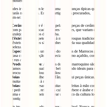
uma atmosfera vibrante.
Não podes ir embora sem levar algumas lembranças típicas que
encontrarás nestes locais. Entre os artigos mais procurados,
destacam-se:
Cerâmica:
Tânger é famosa pelas suas peças de cerâmica
com padrões intrincados e cores vibrantes, que variam de
azulejos a utensílios de cozinha.
Têxteis:
Desde tapetes feitos à mão até roupas tradicionais, os
têxteis marroquinos são reconhecidos pela sua qualidade e
beleza.
Especiarias
: Leva um pouco dos aromas de Marrocos para
casa com uma seleção de especiarias como açafrão, cominho
e
ras el hanout
.
Produtos de couro
: As peças de couro marroquino são
famosas pela sua qualidade e beleza, sendo ideais para quem
procura algo duradouro e estiloso.
Joias locais:
A joalheria em Tânger inclui peças únicas,
muitas vezes feitas à mão.
Joias:
As joias artesanais, muitas vezes feitas à mão com prata
e pedras preciosas, refletem a cultura berbere e árabe e são
uma excelente maneira de levar um pouco da cultura local
contigo.
E o mais importante de tudo deixamos para o final. Nunca, nunca,