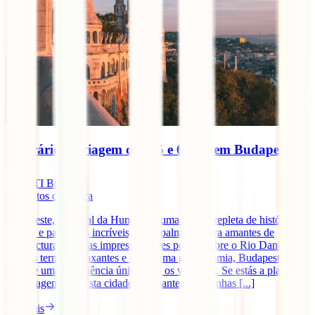
Itinerário de viagem de 4, 5 e 6 dias em Budapeste
IATI Blog
4
minutos de leitura
Budapeste, a capital da Hungria, é uma cidade repleta de história,
cultura e paisagens incríveis, principalmente para amantes de
arquitectura. Com as impressionantes pontes sobre o Rio Danúbio,
banhos termais relaxantes e uma ótima gastronomia, Budapeste
oferece uma experiência única para os viajantes. Se estás a planear
uma viagem para esta cidade fascinante, quer tenhas [...]
Ler mais