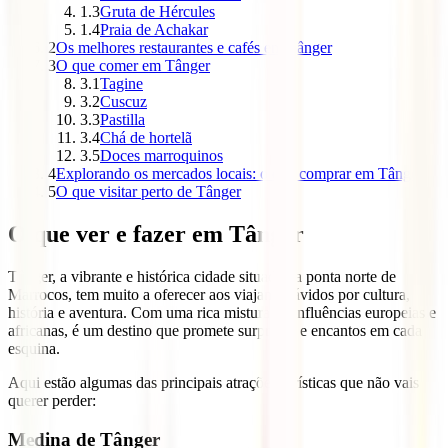
1.3
Gruta de Hércules
1.4
Praia de Achakar
2
Os melhores restaurantes e cafés em Tânger
3
O que comer em Tânger
3.1
Tagine
3.2
Cuscuz
3.3
Pastilla
3.4
Chá de hortelã
3.5
Doces marroquinos
4
Explorando os mercados locais: o que comprar em Tânger
5
O que visitar perto de Tânger
O que ver e fazer em Tânger
Tânger, a vibrante e histórica cidade situada na ponta norte de
Marrocos, tem muito a oferecer aos viajantes ávidos por cultura,
história e aventura. Com uma rica mistura de influências europeias e
africanas, é um destino que promete surpresas e encantos em cada
esquina.
Aqui estão algumas das principais atrações turísticas que não vais
querer perder:
Medina de Tânger