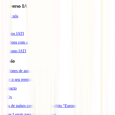
Universo IATI
Sobre nós
Blog
Prémios IATI
Colabora com a IATI
Desconto IATI
Apoio
Telefones de assistência
Gerir o seu reembolso
Contacto
FAQs
Lista de países com cobertura âmbito “Europa”
Bases Legais para Sorteio Açores