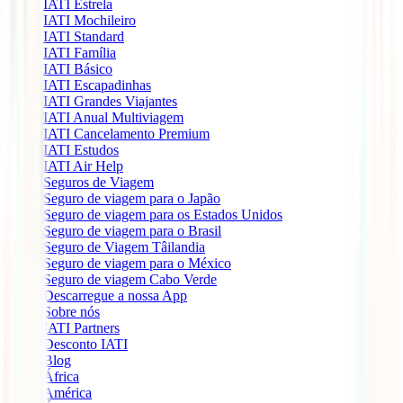
IATI Estrela
IATI Mochileiro
IATI Standard
IATI Família
IATI Básico
IATI Escapadinhas
IATI Grandes Viajantes
IATI Anual Multiviagem
IATI Cancelamento Premium
IATI Estudos
IATI Air Help
Seguros de Viagem
Seguro de viagem para o Japão
Seguro de viagem para os Estados Unidos
Seguro de viagem para o Brasil
Seguro de Viagem Tâilandia
Seguro de viagem para o México
Seguro de viagem Cabo Verde
Descarregue a nossa App
Sobre nós
IATI Partners
Desconto IATI
Blog
África
América