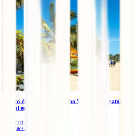
Seguro de viagem para Cabo Verde: é obrigatório?
E qual escolher?
IATI Blog
11
minutos de leitura