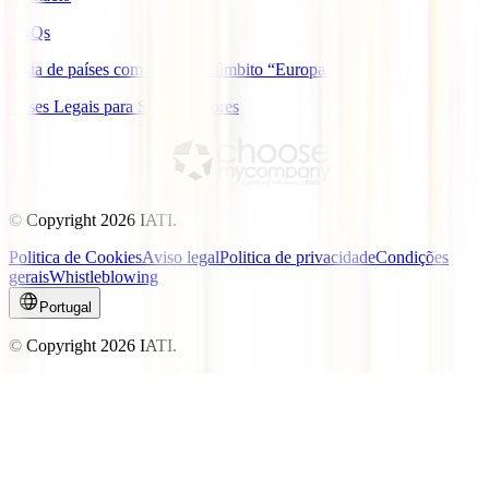
FAQs
Lista de países com cobertura âmbito “Europa”
Bases Legais para Sorteio Açores
© Copyright
2026
IATI.
Politica de Cookies
Aviso legal
Politica de privacidade
Condições
gerais
Whistleblowing
Portugal
© Copyright
2026
IATI.