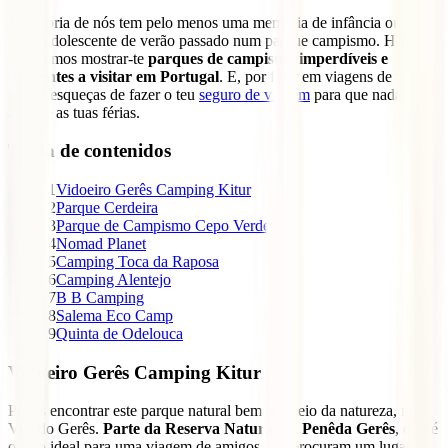
A maioria de nós tem pelo menos uma memória de infância ou um
amor adolescente de verão passado num parque campismo. Hoje, na
Iati, vamos mostrar-te
parques de campismo imperdíveis e
diferentes a visitar em Portugal
. E, por falar em viagens de verão,
não te esqueças de fazer o teu
seguro de viagem
para que nada
arruine as tuas férias.
Tabla de contenidos
1
Vidoeiro Gerês Camping Kitur
2
Parque Cerdeira
3
Parque de Campismo Cepo Verde
4
Nomad Planet
5
Camping Toca da Raposa
6
Camping Alentejo
7
B B Camping
8
Salema Eco Camp
9
Quinta de Odelouca
Vidoeiro Gerês Camping Kitur
Podes encontrar este parque natural bem no meio da natureza, na
Vila do Gerês.
Parte da Reserva Natural da Penêda Gerês
, este é
o sítio ideal para uma viagem de amigos que procuram um lugar