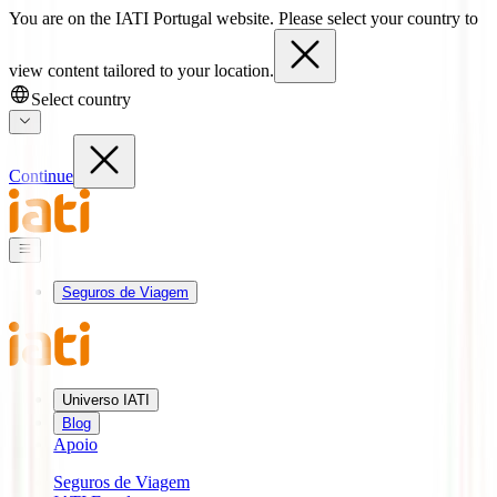
You are on the IATI Portugal website. Please select your country to
view content tailored to your location.
Select country
Continue
Seguros de Viagem
Universo IATI
Blog
Apoio
Seguros de Viagem