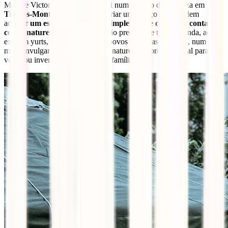
Marie e Victor adoram viajar e foi num recanto da natureza em
Trás-os-Montes
que decidiram criar um espaço onde podem
adoptar
um estilo de vida mais simples, são e com mais contacto
com a natureza
. Neste parque não precisas de trazer a tenda, aqui
existem yurts, tendas típicas dos povos nómadas mongóis, num
misto invulgar de contacto com a natureza e conforto, ideal para
verão ou inverno com amigos ou família.