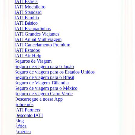
IATI Estrela
IATI Mochileiro
IATI Standard
IATI Família
IATI Básico
IATI Escapadinhas
IATI Grandes Viajantes
IATI Anual Multiviagem
IATI Cancelamento Premium
IATI Estudos
IATI Air Help
Seguros de Viagem
Seguro de viagem para o Japão
Seguro de viagem para os Estados Unidos
Seguro de viagem para o Brasil
Seguro de Viagem Tâilandia
Seguro de viagem para o México
Seguro de viagem Cabo Verde
Descarregue a nossa App
Sobre nós
IATI Partners
Desconto IATI
Blog
África
América