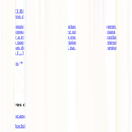
IATI Blog
4
minutos de leitura
Tens alguns dias disponíveis e gostarias de fazer uma viagem não
muito longa e procuras dicas? Talvez um fim de semana para
quebrar a rotina? Achamos que uma escapadinha em Bruxelas é
perfeita para ti! No entanto, deves viajar sempre seguro, mesmo em
pequenas deslocações na Europa! E na IATI Seguros os seguros de
viagem [...]
Ler mais
Seguros de Viagem
IATI Escapadinhas
IATI Mochileiro