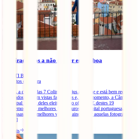
10 miradouros a não perder em Lisboa
IATI Blog
4
minutos de leitura
Lisboa, a cidade das 7 Colinas, faz jus ao nome e está bem recheada
de miradouros com vistas fantásticas e, neste momento, a Câmara
Municipal tem 19 deles eleitos como oficiais. E destes 19
escolhemos os 10 melhores Miradouros da capital portuguesa, para
que possas ter as melhores vistas, e ainda, tirar aquelas fotografias
que [...]
Ler mais