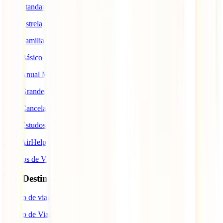
IATI Standard
IATI Estrela
IATI Familia
IATI Básico
IATI Anual Multiviagem
IATI Grandes Viajantes
IATI Cancelamento Premium
IATI Estudos
IATI AirHelp
Seguros de Viagem
Top Destinos
Seguro de viagem para o Japão
Seguro de Viagem para os EUA