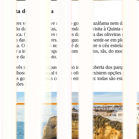
Quinta de Odelouca
Se queres visitar o Algarve mas não gostas da azáfama nem da
confusão das praias lotadas, recomendamos a visita à Quinta de
Odelouca. Com 25 lugares rodeados da sombra das oliveiras e o
encanto das flores silvestres, vão seguramente sentir-se em plena
natureza. O melhor serão nocturno é deitar sobre o céu estrelado e
admirar a imensidão do espaço ao som dos grilos, rãs, do mocho-
galego e da coruja-do-mato.
Como vês não há desculpas para não ir à descoberta dos parques
maravilhosos que Portugal tem para oferecer, existem opções para
todos os gostos mas todas com algo em comum: todas são estadias
de milhões de estrelas.