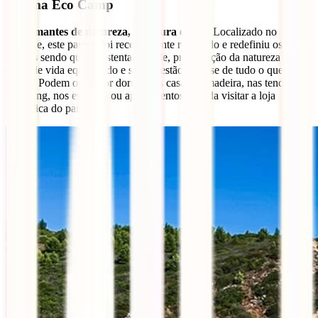
Salema Eco Camp
Para
amantes de natureza, aventura e surf
! Localizado no
Algarve, este parque foi recentemente renovado e redefiniu os seus
valores sendo que a sustentabilidade, preservação da natureza e o
estilo de vida equilibrado e sereno estão na base de tudo o que
fazem. Podem optar por dormir nas casas de madeira, nas tendas
glamping, nos estúdios ou apartamentos e ainda visitar a loja
ecológica do parque.