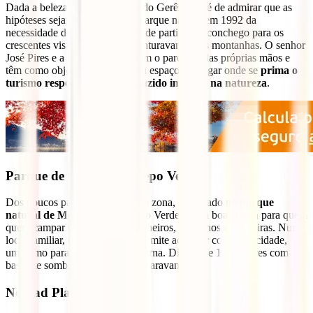
Dada a beleza e grandiosidade do Gerês, não é de admirar que as
hipóteses sejam imensas. Este parque nasceu em 1992 da
necessidade de existir um lugar de partilha e aconchego para os
crescentes visitantes que se aventuravam pelas montanhas. O senhor
José Pires e a família construíram o parque pelas próprias mãos e
têm como objectivo tornar o seu espaço um lugar onde se
prima o
turismo responsável com reduzido impacto na natureza
.
Parque de Campismo Cepo Verde
Dos poucos parques privados da zona, localizado no
parque
natural de Montesinho
, o Cepo Verde é uma boa aposta para quem
quer acampar rodeado de castanheiros, carvalhos e cerejeiras. Num
local familiar, tranquilo e que permite acampar com privacidade, é
um ótimo para observação nocturna. Dispõe de 140 lugares com
bastante sombra para tendas ou caravanas.
Nomad Planet