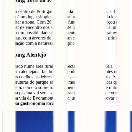
Bem no centro de Portugal e
perto da Serra da Estrela
, a Toca da
Raposa é um lugar simples e familiar, um ponto de partida ideal para
aproveitar a zona. Com 20 anos de funcionamento, começou por ser
um lugar de encontro dos amantes de motas é, hoje em dia, um
parque com possibilidade de alojamento em tendas, bungalows ou
caravanas, com árvores de fruto e um compostor próprio primam
pela relação com a natureza e a simplicidade das coisas.
Camping Alentejo
Localizado numa área rural de 25 hectares, rodeado da bela
paisagem alentejana, facilmente se podem avistar habitantes naturais
como os coelhos, as lebres e algumas espécies de pássaros. As
infraestruturas do parque são basicamente as árvores típicas que por
lá existem: como o sobreiro, a azinheira, as estevas, entre outras. A
pequena piscina vai ser a salvação para os dias quentes de verão e a
pequena vila de Evoramonte, a 3km, uma opção para provar a
deliciosa gastronomia local
.