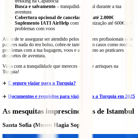
trekking na Capadócia
Busca e salvamento
– tranquilidade total durante a tua
aventura
Cobertura opcional de cancelamento até 2.000€
Suplemento IATI AirHelp
com indemnização até 600€ por
problemas com voos
Além de te assegurar ser atendido pelos melhores profissionais sem
pagares nada do teu bolso, cobre-te também em casos como roubo,
problemas com a tua bagagem, voos e até mesmo ao praticares
desportos de aventura.
Viaja com a tranquilidade que mereces – não te arrisques na
Turquia!
✈️
É seguro viajar para a Turquia?
✈️
Documentos e requisitos para viajar para a Turquia em 2025
As mesquitas imprescindíveis de Istambul
Santa Sofia (Museu Hagia Sophia)