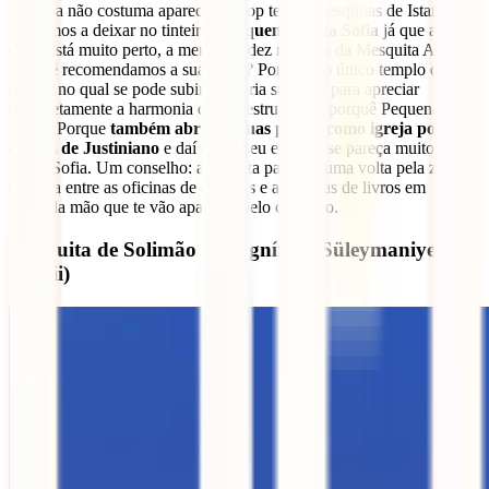
Embora não costuma aparecer no top ten de mesquitas de Istambul,
resistimos a deixar no tinteiro a
Pequena Santa Sofia
já que além
disso está muito perto, a menos de dez minutos da Mesquita Azul.
Porquê recomendamos a sua visita? Porque é o único templo da
cidade no qual se pode subir à galeria superior para apreciar
completamente a harmonia da sua estrutura. E porquê Pequena
Sofia? Porque
também abriu as suas portas como igreja por
ordem de Justiniano
e daí que o seu exterior se pareça muito com
Santa Sofia. Um conselho: aproveita para dar uma volta pela zona e
espreita entre as oficinas de artesãos e as bancas de livros em
segunda mão que te vão aparecer pelo caminho.
Mesquita de Solimão o Magnífico (Süleymaniye
Camii)