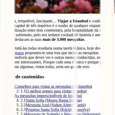
Genuína, irrepetível, fascinante…
Viajar a Istambul
e conhecer a
que foi capital de três impérios é o sonho de qualquer viajante. Pela
sua localização entre dois continentes, pela hospitalidade da sua
gente e, sobretudo, pelo seu sedutor cocktail de história e arte no
qual se destacam as suas
mais de 3.000 mesquitas
.
Como visitá-las todas resultaria numa tarefa titânica, hoje desde a
IATI Seguros
propomos-te uma rota que inclui as mesquitas
imprescindíveis que deves ver e outras menos conhecidas, mas
igualmente interessantes. Porque cada uma é única e porque pensar
que, vistas algumas, vistas todas, seria um grande erro.
Tabla de contenidos
1
Conselhos para visitar as mesquitas em Istambul
1.1
O melhor seguro para visitar Istambul
2
As mesquitas imprescindíveis de Istambul
2.1
Santa Sofia (Museu Hagia Sophia)
2.2
Mesquita Azul (Sultan Ahmet Camii)
2.3
Pequena Santa Sofia (Küçük Ayasofya)
2.4
Mesquita de Solimão o Magnífico (Süleymaniye