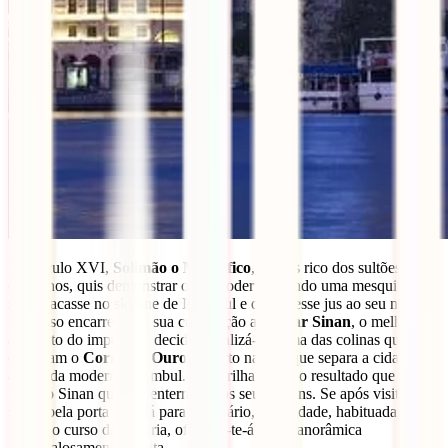
No século XVI,
Solimão o Magnífico
, o mais rico dos sultões
otomanos, quis demonstrar o seu poder erguendo uma mesquita que
se destacasse no skyline de Istambul e que fizesse jus ao seu nome.
Para isso encarregou a sua construção a
Mimar Sinan
, o melhor
arquiteto do império, e decidiu localizá-la numa das colinas que
dominam o
Corno de Ouro
, o porto natural que separa a cidade
antiga da moderna Istambul. Tão brilhante foi o resultado que o
próprio Sinan quis ser enterrado nos seus jardins. Se após visitá-la
saíres pela porta que dá para o estuário, esta cidade, habituada a
mudar o curso da história, oferecer-te-á uma panorâmica
escandalosamente bonita.