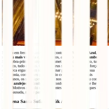
Mesmo em frente a Santa Sofia encontra-se a
Mesquita Azul
, a
maior, a
mais visitada
e, para muitos, a
mais bela de Istambul
.
Nesta obra-prima do arquiteto Mehmet Aga tudo é perfeito, tudo é
simétrico, tudo é único. Como os seus seis minaretes que forçaram
que Meca erguesse um sétimo alminar para demonstrar a sua
hegemonia, como o seu grande pátio central, os seus vitrais
venezianos, os seus tapetes tecidos nos teares imperiais ou como os
20.000 azulejos de Iznik
que lhe conferem a cor azul que lhe dá
nome. Motivos mais do que suficientes para que lhe dediques uma
visita pausada, não te parece?
Pequena Santa Sofia (Küçük Ayasofya)