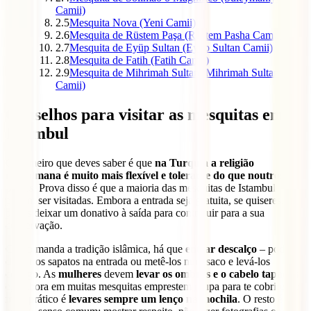
Camii)
2.5
Mesquita Nova (Yeni Camii)
2.6
Mesquita de Rüstem Paşa (Rüstem Pasha Camii)
2.7
Mesquita de Eyüp Sultan (Eyüp Sultan Camii)
2.8
Mesquita de Fatih (Fatih Camii)
2.9
Mesquita de Mihrimah Sultan (Mihrimah Sultan
Camii)
Conselhos para visitar as mesquitas em
Istambul
O primeiro que deves saber é que
na Turquia a religião
muçulmana é muito mais flexível e tolerante do que noutros
países
. Prova disso é que a maioria das mesquitas de Istambul
podem ser visitadas. Embora a entrada seja gratuita, se quiseres,
podes deixar um donativo à saída para contribuir para a sua
conservação.
Como manda a tradição islâmica, há que
entrar descalço
– podes
deixar os sapatos na entrada ou metê-los num saco e levá-los
contigo. As
mulheres
devem
levar os ombros e o cabelo tapados
e, embora em muitas mesquitas emprestem roupa para te cobrires, o
mais prático é
levares sempre um lenço na mochila
. O resto é