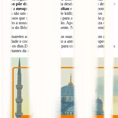
famoso pôr do sol
que se contempla desde
Üsküdar
, não deixes de
visitar a
mesquita de Mihrimah Sultan
e a
Yeni Valide
porque
ambas são um magnífico exemplo de külliyes, os complexos
religiosos que os sultões construíam para as suas filhas. Não passes
por alto a nossa última recomendação. Apanha o ferry, cruza o
estreito do Bósforo e salta de continente. Não te vais arrepender.
Os minaretes adornam o seu perfil, as suas cúpulas desafiam a
gravidade e com a chamada à oração a antiga Bizâncio desperta
todos os dias.Do que estás à espera para conhecer as mesquitas mais
importantes da mágica Istambul?