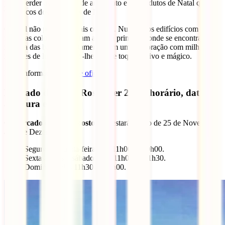
pode perder as barracas de artesanato e os produtos de Natal que são
tão típicos dos mercados de Natal.
O local não podia ser mais original. Numerosos edifícios com
fachadas coloridas rodeiam a praça principal, onde se encontra a
maioria das bancas, juntamente com uma decoração com milhares e
milhares de luzes, dando-lhe aquele toque festivo e mágico.
Mais informações no
site oficial
.
Mercado de Natal Rostocker 2024: horário, datas de
abertura e fecho
O
Mercado de Natal Rostocker
estará aberto de 25 de Novembro
a 22 de Dezembro.
Segunda a quinta-feira: das 11h00 às 20h00.
Sextas-feiras e sábados: das 11h00 às 21h30.
Domingos: das 11h30 às 20h00.