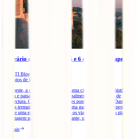
Itinerário de viagem de 4, 5 e 6 dias em Budapeste
IATI Blog
4
minutos de leitura
Budapeste, a capital da Hungria, é uma cidade repleta de história,
cultura e paisagens incríveis, principalmente para amantes de
arquitectura. Com as impressionantes pontes sobre o Rio Danúbio,
banhos termais relaxantes e uma ótima gastronomia, Budapeste
oferece uma experiência única para os viajantes. Se estás a planear
uma viagem para esta cidade fascinante, quer tenhas [...]
Ler mais