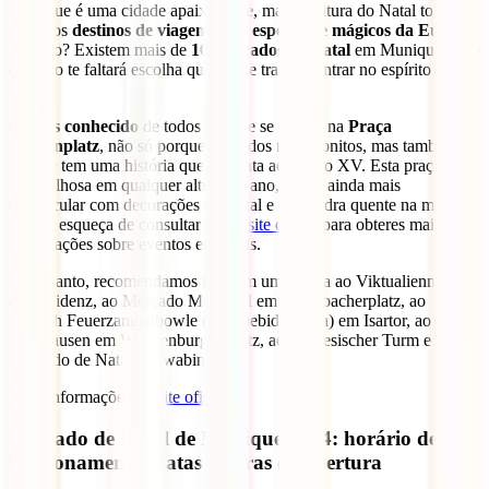
Munique é uma cidade apaixonante, mas na altura do Natal torna-se
num dos
destinos de viagem mais especiais e mágicos da Europa
.
A razão? Existem mais de
10 mercados de Natal
em Munique, pelo
que não te faltará escolha quando se trata de entrar no espírito do Pai
Natal.
O
mais conhecido
de todos é o que se realiza na
Praça
Marienplatz
, não só porque é um dos mais bonitos, mas também
porque tem uma história que remonta ao século XV. Esta praça é
maravilhosa em qualquer altura do ano, mas é ainda mais
espetacular com decorações de Natal e uma cidra quente na mão.
Não te esqueça de consultar o
website oficial
para obteres mais
informações sobre eventos especiais.
No entanto, recomendamos também uma visita ao Viktualienmarkt,
ao Residenz, ao Mercado Medieval em Wittelbacherplatz, ao
Munich Feuerzangenbowle (uma bebida típica) em Isartor, ao
Haidhausen em Weissenburger Platz, ao Chinesischer Turm e ao
Mercado de Natal Schwabinger.
Mais informações no
site oficial
.
Mercado de Natal de Munique 2024: horário de
funcionamento, datas e horas de abertura