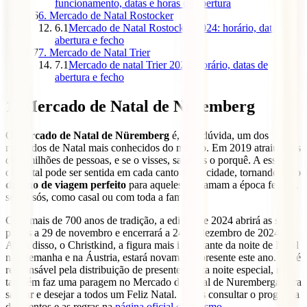
funcionamento, datas e horas de abertura
6
6. Mercado de Natal Rostocker
6.1
Mercado de Natal Rostocker 2024: horário, datas de
abertura e fecho
7
7. Mercado de Natal Trier
7.1
Mercado de natal Trier 2024: horário, datas de
abertura e fecho
1. Mercado de Natal de Nüremberg
O
mercado de Natal de Nüremberg
é, sem dúvida, um dos
mercados de Natal mais conhecidos do mundo. Em 2019 atraiu mais
de 2 milhões de pessoas, e se o visses, saberias o porquê. A essência
do Natal pode ser sentida em cada canto desta cidade, tornando-o no
destino de viagem perfeito
para aqueles que amam a época festiva,
seja a sós, como casal ou com toda a família.
Com mais de 700 anos de tradição, a edição de 2024 abrirá as suas
portas a 29 de novembro e encerrará a 24 de dezembro de 2024.
Além disso, o Christkind, a figura mais importante da noite de Natal
na Alemanha e na Áustria, estará novamente presente este ano. Ele é
responsável pela distribuição de presentes nesta noite especial, mas
também faz uma paragem no Mercado de Natal de Nuremberga para
saudar e desejar a todos um Feliz Natal. Podes consultar o programa
de eventos e as regras na
página oficial do turismo
.