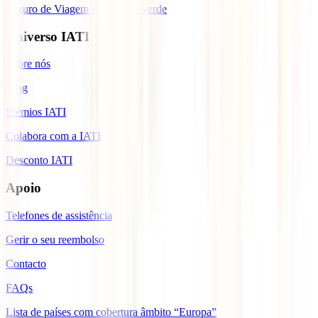
Seguro de Viagem para Cabo Verde
Universo IATI
Sobre nós
Blog
Prémios IATI
Colabora com a IATI
Desconto IATI
Apoio
Telefones de assistência
Gerir o seu reembolso
Contacto
FAQs
Lista de países com cobertura âmbito “Europa”