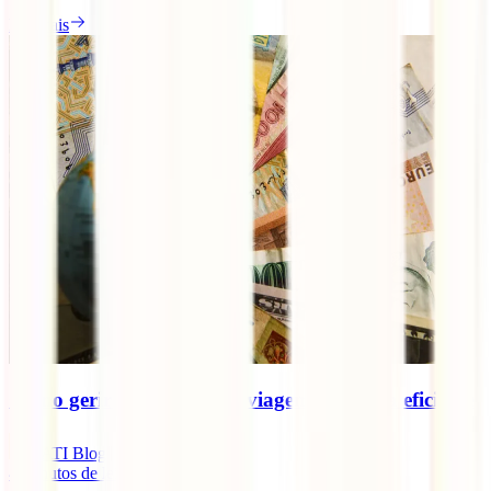
Ler mais
Como gerir o dinheiro em viagem de forma eficiente
IATI Blog
4
minutos de leitura