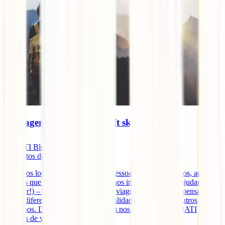
As viagens desenvolvem soft skills?
IATI Blog
4
minutos de leitura
Desde os locais que visitamos, às pessoas que conhecemos, aos
sabores que experimentamos e até aos imprevistos (que ajudamos a
resolver!) – tudo nos transforma. A viagem obriga-nos a pensar de
forma diferente, a encarar novas realidades, soluções e outros
caminhos. Dizem-nos que a viagem nos faz crescer. E a IATI
seguros de viagens online [...]