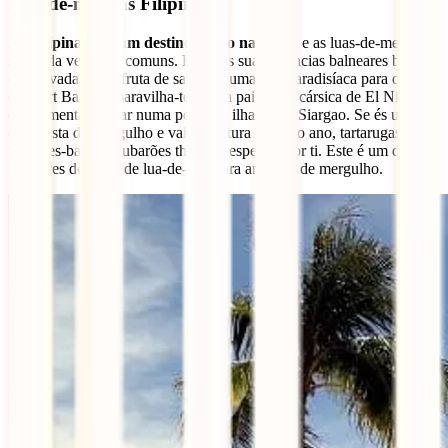
Lua-de-mel nas Filipinas
As
Filipinas são um destino muito na moda
e as luas-de-mel lá
são cada vez mais comuns. Fica nas suas estâncias balneares bem
conservadas e desfruta de saltar de uma ilha paradisíaca para outra
em Port Barton; maravilha-te com a paisagem cársica de El Nido ou
experimenta relaxar numa pequena ilha como Siargao. Se és um
entusiasta do mergulho e vais na altura certa do ano, tartarugas,
tubarões-baleia e tubarões thresher esperam por ti. Este é um dos
melhores destinos de lua-de-mel para amantes de mergulho.