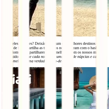
Qual deles escolhes? Deixámos algum dos melhores destinos de lua-
de-mel de fora? Partilha as tuas fotos no Instagram com o hashtag
#iatipelomundo e partilharemos as melhores com os nossos milhares
de seguidores.
Que cada noite seja uma noite de núpcias e cada
lua-de-mel seja uma verdadeira lua-de-mel!