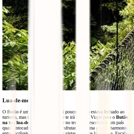
Lua-de-mel no Butão
O Butão é um destino que até há pouco tempo estava fechado ao
turismo, mas tem uma magia que te irá cativar. Viajar para o
Butão
na tua lua-de-mel
é como viajar no tempo. Descobrirás um país
quase intocado pelo turismo e desfrutarás de uma grande harmonia
entre incríveis templos budistas e vistas sobre os Himalaias. Escalar