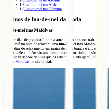
1.6
Lua-de-mel na Jordânia
1.7
Lua-de-mel em África
1.8
Lua-de-mel nas Filipinas
Destinos de lua-de-mel da moda
Lua-de-mel nas Maldivas
Os dias e dias de preparação do casamento têm sido um trabalho
árduo e está na hora de relaxar. Uma
lua-de-mel nas Maldivas
garante dias de relaxamento em praias de areia branca e águas
cristalinas. Se também são amantes do mundo marinho, desfrutarão
da grande variedade de vida que os seus recifes albergam. Sabe mais
sobre as
Maldivas
no site oficial.