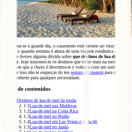
Aproxima-se o grande dia, o casamento está mesmo ao virar da
esquina e quando termina é altura de uma viagem romântica como
casal. Se tiveres alguma dúvida sobre
que destinos de lua-de-mel
escolher
, hoje trazemos-te os destinos que estão mais na moda.
Lembra-te que a chave é divertires-te e voltares com um sorriso na
cara, por isso não te esqueças do teu
seguro de viagem
para que
estejas coberto para qualquer necessidade.
Tabla de contenidos
1
Destinos de lua-de-mel da moda
1.1
Lua-de-mel nas Maldivas
1.2
Lua-de-mel na Costa Rica
1.3
Lua-de-mel no Butão
1.4
Lua-de-mel em Las Vegas e Rota 66
1.5
Lua-de-mel no Japão