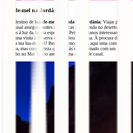
Lua-de-mel na Jordânia
Outro destino de
lua-de-mel da moda é a Jordânia
. Viajar para lá
como casal assegura noites românticas numa tenda no deserto,
passeios à luz da lua na espetacular Petra ou planos interessantes
como uma visita à Reserva da Biosfera de Dana. À procura de uma
praia na tua lua-de-mel? Bem, não encontrarás aqui uma com águas
turquesa, mas com certeza que ficarás entusiasmado com um
mergulho no Mar Morto antes de uma sessão de casal.