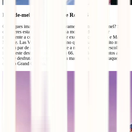
Lua-de-mel em Las Vegas e Rota 66
Consegues imaginar casares-te novamente na tua lua-de-mel? Se
escolheres esta proposta que está na moda, podes celebrar
novamente a cerimónia vestida, por exemplo, como Elvis e Marilyn
Monroe. Las Vegas não é um destino que possa durar muito mais do
que um par de dias, e é por isso que a maioria dos casais escolhem
incluir este destino na famosa Rota 66. Passarão horas juntos ao
volante desfrutando de uma estrada maravilhosa com destaques
como o Grand Canyon.