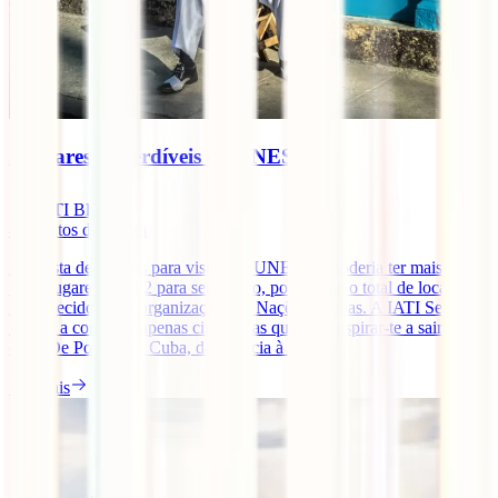
5 lugares imperdíveis da UNESCO
IATI Blog
4
minutos de leitura
Esta lista de lugares para visitar da UNESCO poderia ter mais de
1000 lugares – 1092 para ser exacto, pois é esse o total de locais
reconhecidos pela organização das Nações Unidas. A IATI Seguros
leva-te a conhecer apenas cinco, mas que vão inspirar-te a sair de
casa. De Portugal a Cuba, da Croácia à [...]
Ler mais