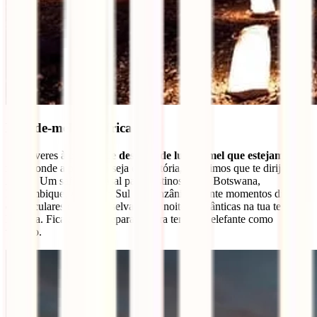
Lua-de-mel em África
Se estiveres à procura de
destinos de lua-de-mel que estejam na
moda
onde a praia não seja obrigatória, sugerimos que te dirijas a
África. Um safari de casal para destinos como Botswana,
Moçambique, África do Sul ou Tanzânia garante momentos diurnos
espetaculares com vida selvagem e noites românticas na tua tenda
luxuosa. Fica apenas preparado para teres um elefante como
vizinho.