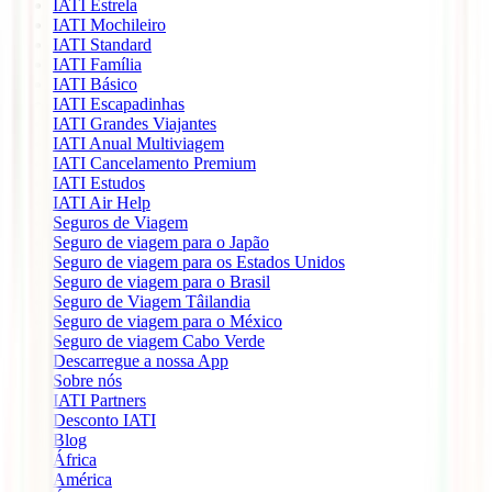
IATI Estrela
IATI Mochileiro
IATI Standard
IATI Família
IATI Básico
IATI Escapadinhas
IATI Grandes Viajantes
IATI Anual Multiviagem
IATI Cancelamento Premium
IATI Estudos
IATI Air Help
Seguros de Viagem
Seguro de viagem para o Japão
Seguro de viagem para os Estados Unidos
Seguro de viagem para o Brasil
Seguro de Viagem Tâilandia
Seguro de viagem para o México
Seguro de viagem Cabo Verde
Descarregue a nossa App
Sobre nós
IATI Partners
Desconto IATI
Blog
África
América