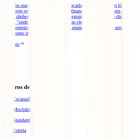
Uma das questões muitas vezes colocadas por viajantes em fóruns
de viagem online tem a ver com as finanças em viagem, com como
gerir o dinheiro fora de Portugal. Perguntas como "quanto dinheiro
levar", "onde trocar", "como evitar as elevadas taxas de
levantamento nos multibancos" são muito comuns. Este é sempre
um assunto importante no [...]
Ler mais
Seguros de Viagem
IATI Escapadinhas
IATI Mochileiro
IATI Standard
IATI Estrela