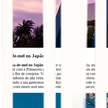
Lua-de-mel no Japão
Uma
lua-de-mel no Japão
é sempre um destino de moda, mas se
coincidir com a Primavera poderão testemunhar juntos um momento
único: a flor de cerejeira. Viaja pelo país de ponta a ponta com os
seus comboios de alta velocidade, visitando templos incríveis e
saboreando a sua gastronomia e tradições. Passar uma noite num
ryokan com onsen será uma bela memória difícil de esquecer.