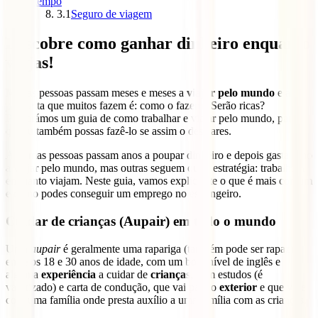
tempo
3.1
Seguro de viagem
Descobre como ganhar dinheiro enquanto
viajas!
Muitas pessoas passam meses e meses a
viajar pelo mundo
e a
pergunta que muitos fazem é: como o fazem? Serão ricas?
Preparámos um guia de como trabalhar e viajar pelo mundo, para
que tu também possas fazê-lo se assim o desejares.
Algumas pessoas passam anos a poupar dinheiro e depois gastam-no
a viajar pelo mundo, mas outras seguem outra estratégia: trabalham
enquanto viajam. Neste guia, vamos explicar-te o que é mais comum
e como podes conseguir um emprego no estrangeiro.
Cuidar de crianças (Aupair) em todo o mundo
Uma
aupair
é geralmente uma rapariga (também pode ser rapaz)
entre os 18 e 30 anos de idade, com um bom nível de inglês e
alguma
experiência
a cuidar de
crianças
, com estudos (é
valorizado) e carta de condução, que vai para o
exterior
e que vive
com uma família onde presta auxílio a uma família com as crianças.