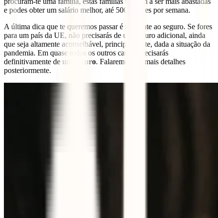
procuram-te uma família, estas famílias tendem a ser mais abastadas
e podes obter um salário melhor, até 500 dólares por semana.
A última dica que te queremos passar é referente ao seguro. Se fores
para um país da UE, não precisarás de um seguro adicional, ainda
que seja altamente aconselhável, principalmente, dada a situação da
pandemia. Em quase todos os outros casos, precisarás
definitivamente de um
seguro
. Falaremos em mais detalhes
posteriormente.