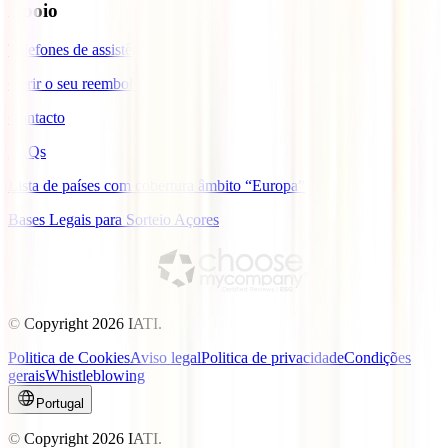
Apoio
Telefones de assistência
Gerir o seu reembolso
Contacto
FAQs
Lista de países com cobertura âmbito “Europa”
Bases Legais para Sorteio Açores
© Copyright
2026
IATI.
Politica de Cookies
Aviso legal
Politica de privacidade
Condições
gerais
Whistleblowing
Portugal
© Copyright
2026
IATI.