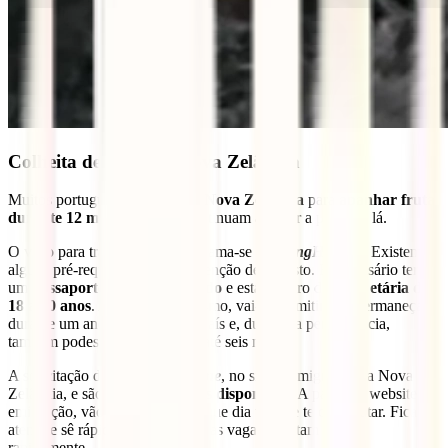
Colheita de fruta na Nova Zelândia
Muitos portugueses vão para a
Nova Zelândia
para
apanhar fruta
durante 12 meses
e depois continuam a viajar a partir de lá.
O visto para trabalhar na NZ chama-se
WorkingHoliday
. Existem
alguns pré-requisitos para a obtenção deste visto. É necessário ter
um
passaporte português válido
e estar dentro da
faixa etária de
18 a 30 anos
. Ao obteres o mesmo, vai-te permitir que permaneças
durante um ano a trabalhar no país e, durante a permanência,
também podes estudar durante até seis meses.
A solicitação deve ser feita
online
, no site da imigração da Nova
Zelândia, e são apenas
50 vagas disponíveis
. A partir do website de
emigração, vão-te informar em que dia tens de te candidatar. Fica
atento e sê rápido, uma vez que as vagas esgotam muito
rapidamente.