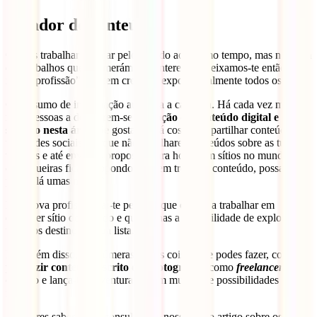
Criador de conteúdo
Queres trabalhar e viajar pelo mundo ao mesmo tempo, mas nenhum
dos trabalhos que enumerámos te interessa? Deixamos-te então esta
nova “profissão” que tem crescido exponencialmente todos os dias.
O consumo de informação aumenta a cada dia. Há cada vez mais e
mais pessoas a dedicarem-se à
criação de conteúdo digital e a ter
sucesso nesta área
. Se gostas ou já costumas partilhar conteúdo nas
tuas redes sociais, porque não partilhares conteúdos sobre as tuas
viagens e até enviares propostas para hotéis em sítios no mundo
onde queiras ficar, propondo que, em troca de conteúdo, possas
passar lá umas noites?
Esta nova profissão vai-te permitir que estejas a trabalhar em
qualquer sítio do mundo e que tenhas a possibilidade de explorares
todos os destinos da tua lista.
Para além disso, há inúmeras outras coisas que podes fazer, como
produzir conteúdo escrito e/ou fotográfico
como
freelancer
.
Sê
criativo e lança-te à aventura, há um mundo de possibilidades lá
fora!
Se queres saber mais, consulta este nosso novo artigo sobre os