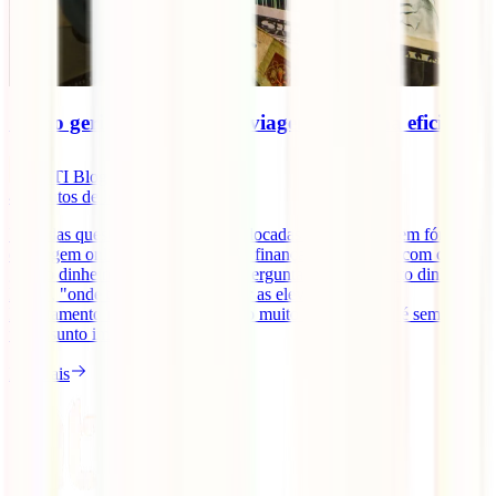
Como gerir o dinheiro em viagem de forma eficiente
IATI Blog
4
minutos de leitura
Uma das questões muitas vezes colocadas por viajantes em fóruns
de viagem online tem a ver com as finanças em viagem, com como
gerir o dinheiro fora de Portugal. Perguntas como "quanto dinheiro
levar", "onde trocar", "como evitar as elevadas taxas de
levantamento nos multibancos" são muito comuns. Este é sempre
um assunto importante no [...]
Ler mais