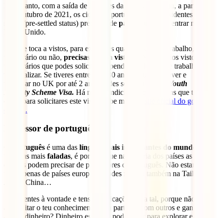
No entanto, com a saída de Londres da União Europeia, a partir de
1 de outubro de 2021, os cidadãos portugueses não residentes (sem
settled/pre-settled status) precisam de
passaporte
para entrar no
Reino Unido.
No que toca a vistos, para exerceres qualquer tipo de trabalho, seja
temporário ou não,
precisas de um visto
. Existem vários vistos
temporários que podes solicitar, dependendo do tipo de trabalho que
vais realizar. Se tiveres entre 18 a 30 anos e quiseres viver e
trabalhar no UK por até 2 anos podes solicitar o visto
Youth
Mobility Scheme Visa.
Há mais condicionantes que tens que ter em
conta para solicitares este visto. Sabe mais no
site oficial do governo
do UK.
Professor de português
O
português
é uma das
línguas mais importantes do mundo
e
uma das mais
faladas
, é por isso que na maioria dos países as
escolas podem precisar de professores de português. Não estamos a
falar apenas de países europeus, podes fazê-lo também na Tailândia,
Japão, China…
Se te sentes à vontade e tens qualificações para tal, porque não
aproveitar o teu conhecimento para partilhar com outros e ganhar
algum dinheiro? Dinheiro esse que podes usar para explorar e viajar