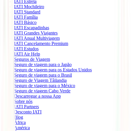
IATI Estrela
IATI Mochileiro
IATI Standard
IATI Família
IATI Básico
IATI Escapadinhas
IATI Grandes Viajantes
IATI Anual Multiviagem
IATI Cancelamento Premium
IATI Estudos
IATI Air Help
Seguros de Viagem
Seguro de viagem para o Japão
Seguro de viagem para os Estados Unidos
Seguro de viagem para o Brasil
Seguro de Viagem Tâilandia
Seguro de viagem para o México
Seguro de viagem Cabo Verde
Descarregue a nossa App
Sobre nós
IATI Partners
Desconto IATI
Blog
África
América