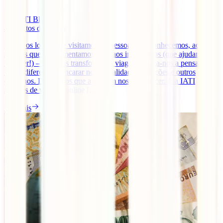
IATI Blog
4
minutos de leitura
Desde os locais que visitamos, às pessoas que conhecemos, aos
sabores que experimentamos e até aos imprevistos (que ajudamos a
resolver!) – tudo nos transforma. A viagem obriga-nos a pensar de
forma diferente, a encarar novas realidades, soluções e outros
caminhos. Dizem-nos que a viagem nos faz crescer. E a IATI
seguros de viagens online [...]
Ler mais