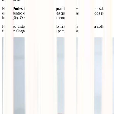
Nota
:
Podes ir e voltar do país quantas vezes quiseres
, desde que
esteja dentro do prazo dos
12 meses
que te foram concedidos pela
imigração. O visto possui múltiplas entradas.
Há outro visto temporário chamado Trabalho sazonal: para colher
fruta em Otago,
aqui
está a página para solicitares o visto.