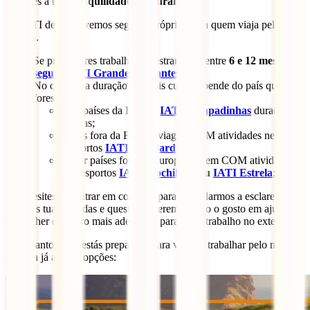
garantes a tua
tranquilidade
e
segurança
.
Na IATI desenvolvemos seguros próprios para quem viaja pelo
mundo.
Se pretenderes trabalhar no estrangeiro entre
6 e 12 meses –
seguro IATI Grandes Viajantes
No caso de a duração for mais curta depende do país que
fores:
Para países da Europa
IATI Escapadinhas
duração até
90 dias;
países fora da Europa viagem SEM atividades nem
desportos
IATI Standard
;
Se for países fora da Europa viagem COM atividades
ou desportos
IATI Mochileiro
ou
IATI Estrela
;
Não hesites em entrar em contacto para te ajudarmos a esclarecer
todas as tuas dúvidas e questões e teremos todo o gosto em ajudar-te
a escolher o seguro mais adequado para o teu trabalho no exterior.
No entanto, se já estás preparado para viajar e trabalhar pelo mundo,
explora já as tuas opções: