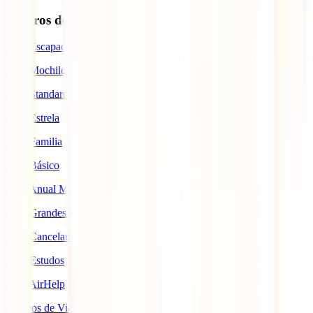
Seguros de Viagem
IATI Escapadinhas
IATI Mochileiro
IATI Standard
IATI Estrela
IATI Familia
IATI Básico
IATI Anual Multiviagem
IATI Grandes Viajantes
IATI Cancelamento Premium
IATI Estudos
IATI AirHelp
Seguros de Viagem