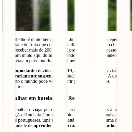
Este trabalho é muito bem
pago
. O dinheiro que ganhas depende da
quantidade de fruta que colhes, num dia bom, quando não chove,
podes receber mais de 200 euros. É por isso que muitas pessoas
trabalham muito aqui durante o período que podem permanecer e
depois viajam pelo mundo, especialmente, na Ásia.
Nota importante:
devido à
covid-19
, as candidaturas ao visto estão
temporariamente suspensas
. Contudo, não desanimes! A qualquer
momento o mundo pode voltar a abrir para estes trabalhos
necessários.
Trabalhar em hotelaria no Reino Unido
Para trabalhar e viajar pelo mundo, há inúmeras hipóteses à tua
disposição. Hotelaria é outro exemplo. É o mais fácil e mais comum
entre os portugueses, uma vez que está perto de nós e é uma ótima
oportunidade de
aprender
a
língua mais falada no mundo.