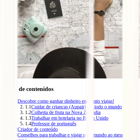
Tabla de contenidos
1
Descobre como ganhar dinheiro enquanto viajas!
1.1
Cuidar de crianças (Aupair) em todo o mundo
1.2
Colheita de fruta na Nova Zelândia
1.3
Trabalhar em hotelaria no Reino Unido
1.4
Professor de português
2
Criador de conteúdo
3
Conselhos para trabalhar e viajar pelo mundo ao mesmo