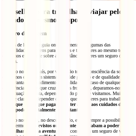
Conselhos para trabalhar e viajar pelo
mundo ao mesmo tempo
Seguro de viagem
Depois de leres este guia onde enumeramos algumas das
possibilidades que tens para viajares e trabalhares ao mesmo tempo,
queremos elucidar-te sobre a importância de teres um seguro de
viagem.
Estando no nosso país, por vezes não temos consciência da sorte
que temos em ter um sistema de saúde gratuito e de qualidade que
nos garanta um atendimento de qualidade em caso de qualquer
emergência. Assim que cruzamos as fronteiras, deparamos-nos com
uma situação distinta, dependendo do país que visitamos. Muitas
vezes e claro, vai depender do sítio que escolheres para trabalhar,
o
preço que temos que pagar para ter acesso aos cuidados de
saúde pode ser totalmente exorbitante
.
Fora do nosso país, no desconhecido, existe sempre a possibilidade
de sofrermos
imprevistos ou acidente que acabam a poder
atrapalhar a nossa aventura.
Ao contratares um seguro de viagem