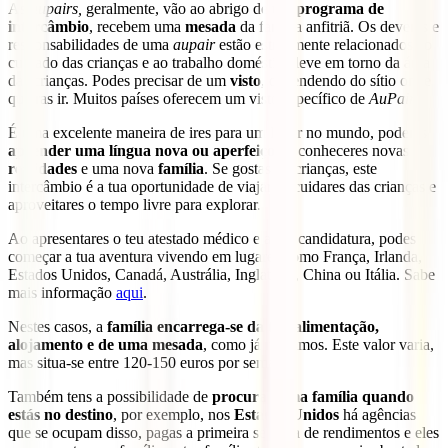
As
aupairs,
geralmente, vão ao abrigo de um
programa de
intercâmbio
, recebem uma
mesada
da família anfitriã. Os deveres e
responsabilidades de uma
aupair
estão estritamente relacionados ao
cuidado das crianças e ao trabalho doméstico leve em torno da área
das crianças. Podes precisar de um
visto
, dependendo do sítio onde
queiras ir. Muitos países oferecem um visto específico de
AuPair
.
É uma excelente maneira de ires para um lugar no mundo, poderes
aprender uma língua nova ou aperfeiçoar
, conheceres novas
realidades
e uma nova
família
. Se gostas de crianças, este
intercâmbio é a tua oportunidade de viajares, cuidares das crianças e
aproveitares o tempo livre para explorar.
Ao apresentares o teu atestado médico e a tua candidatura, podes
começar a tua aventura vivendo em lugares como França, Irlanda,
Estados Unidos, Canadá, Austrália, Inglaterra, China ou Itália. Sabe
mais informação
aqui
.
Nestes casos, a
família encarrega-se da tua alimentação,
alojamento e de uma mesada
, como já referimos. Este valor varia,
mas situa-se entre 120-150 euros por semana.
Também tens a possibilidade de
procurar uma família quando
estás no destino
, por exemplo, nos
Estados Unidos
há agências
que se ocupam disso, pagas a primeira semana de rendimentos e eles