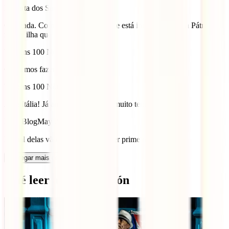
Roberta dos Santos
April 23, 2021
Obrigada. Com muito orgulho , que está incluída a minha Pátria, a
minha ilha que muito estimo.
Viagens 100 Nomes
May 23, 2019
Queremos fazer todas!
Viagens 100 Nomes
May 29, 2019
A de Itália! Já anda nos planos há muito tempo.
IATI Blog
May 26, 2019
E qual delas vão escolher para fazer primeiro? 😉
Carregar mais comentários
Qué leer a continuación