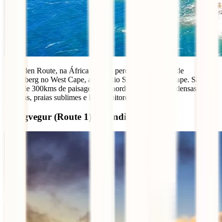
A Garden Route, na África do Sul, percorre a costa desde
Heidelberg no West Cape, até ao Rio Storms no East Cape. São
cerca de 300kms de paisagens extraordinárias feitas de densas
florestas, praias sublimes e lagoas pitorescas.
Hringvegur (Route 1) | Islândia