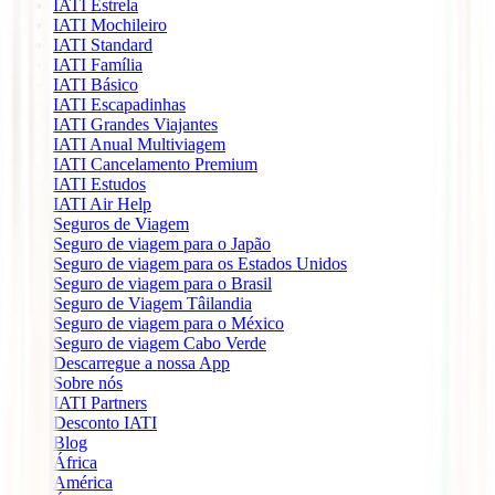
IATI Estrela
IATI Mochileiro
IATI Standard
IATI Família
IATI Básico
IATI Escapadinhas
IATI Grandes Viajantes
IATI Anual Multiviagem
IATI Cancelamento Premium
IATI Estudos
IATI Air Help
Seguros de Viagem
Seguro de viagem para o Japão
Seguro de viagem para os Estados Unidos
Seguro de viagem para o Brasil
Seguro de Viagem Tâilandia
Seguro de viagem para o México
Seguro de viagem Cabo Verde
Descarregue a nossa App
Sobre nós
IATI Partners
Desconto IATI
Blog
África
América