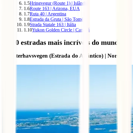
1.5
Hringvegur (Route 1) | Islândia
1.6
Route 163 | Arizona, EUA
1.7
Ruta 40 | Argentina
1.8
Estrada da Gruta | São Tomé
1.9
Strada Statale 163 | Itália
1.10
Yukon Golden Circle | Canadá
As 10 estradas mais incríveis do mundo
Atlanterhavsvegen (Estrada do Atlântico) | Noruega