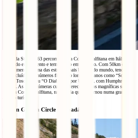
A Strada Statale 163 percorre toda a Costa Amalfitana em Itália,
iniciando em Sorrento e terminando em Salermo. Com 50km de
comprimento, é uma das estradas mais bonitas do mundo, tendo já
sido incluída em inúmeros filmes ao longo dos anos como “Sob o
Sol da Toscana” ou “O Diabo Riu por Último”, com Humphrey
Bogart. As suas inúmeras curvas oferecem vistas magníficas sobre o
mar e a Costa Amalfitana, razão pela qual se tornou numa grande
atração turística.
Yukon Golden Circle | Canadá