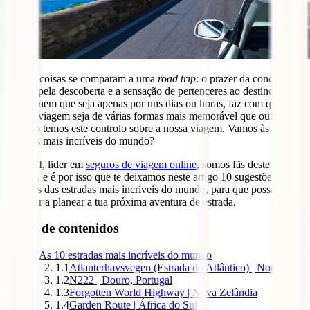
Poucas coisas se comparam a uma
road trip
: o prazer da condução,
a ânsia pela descoberta e a sensação de pertenceres ao destino que
visitas, nem que seja apenas por uns dias ou horas, faz com que este
tipo de viagem seja de várias formas mais memorável que outras em
que não temos este controlo sobre a nossa viagem. Vamos às 10 das
estradas mais incríveis do mundo?
Na IATI, lider em
seguros de viagem online
, somos fãs deste tipo de
viagem, e é por isso que te deixamos neste artigo 10 sugestões de
algumas das estradas mais incríveis do mundo, para que possas
começar a planear a tua próxima aventura de estrada.
Tabla de contenidos
1
As 10 estradas mais incríveis do mundo
1.1
Atlanterhavsvegen (Estrada do Atlântico) | Noruega
1.2
N222 | Douro, Portugal
1.3
Forgotten World Highway | Nova Zelândia
1.4
Garden Route | África do Sul