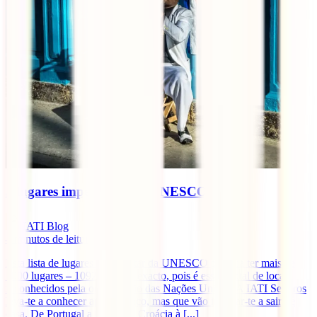
5 lugares imperdíveis da UNESCO
IATI Blog
4
minutos de leitura
Esta lista de lugares para visitar da UNESCO poderia ter mais de
1000 lugares – 1092 para ser exacto, pois é esse o total de locais
reconhecidos pela organização das Nações Unidas. A IATI Seguros
leva-te a conhecer apenas cinco, mas que vão inspirar-te a sair de
casa. De Portugal a Cuba, da Croácia à [...]