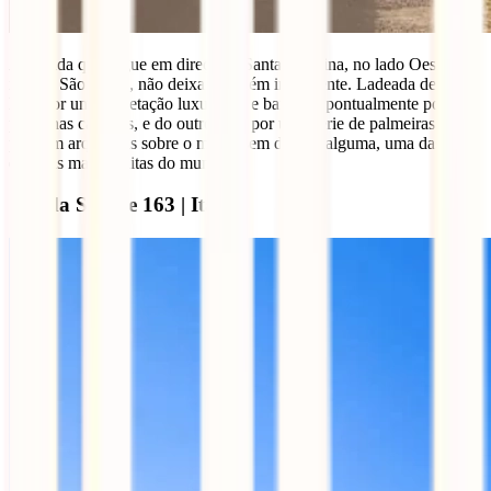
A estrada que segue em direção a Santa Catarina, no lado Oeste da
ilha de São Tomé, não deixa ninguém indiferente. Ladeada de um
lado por uma vegetação luxuriante e banhada pontualmente por
pequenas cascatas, e do outro lado por uma série de palmeiras que
pendem arqueadas sobre o mar, é sem dúvida alguma, uma das
estradas mais bonitas do mundo.
Strada Statale 163 | Itália