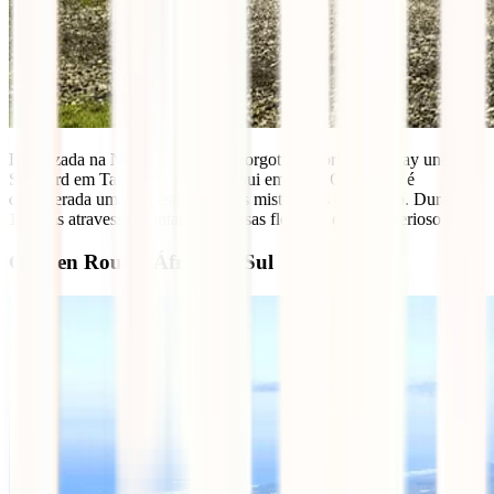
Localizada na Nova Zelândia, a Forgotten World Highway une
Stratford em Taranaki a Taumarunui em King Country, e é
considerada uma das estradas mais misteriosas do mundo. Durante
150kms atravessa montanhas, densas florestas e um misterioso túnel.
Garden Route | África do Sul