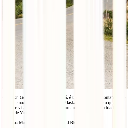
O Yukon Golden Circle, no Canadá, é uma estrada de montanha que
une o Canadá (Yukon) aos EUA (Alaska), e que oferece a quem a
percorre vistas incríveis sobre as montanhas e pitorescas cidades da
região de Yukon.
Autora:
Maria João Proença (Joland Blog)