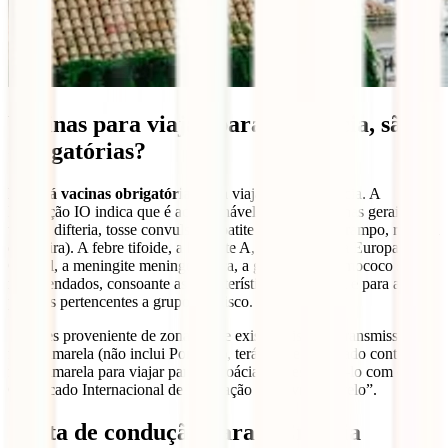
Vacinas para viajar para a Croácia, são
obrigatórias?
Não há vacinas obrigatórias
para viajar para a Croácia. A
Fundação IO indica que é aconselhável tomar as vacinas gerais:
tétano, difteria, tosse convulsa, hepatite B e MMR (sarampo, rubéola
e papeira). A febre tifoide, a hepatite A, a encefalite da Europa
Central, a meningite meningocócica, a gripe e o pneumococo são
recomendados, consoante as características da viagem e para as
pessoas pertencentes a grupos de risco.
Se fores proveniente de zonas onde existe o risco de transmissão da
febre-amarela (não inclui Portugal), terás de ser vacinado contra a
febre-amarela para viajar para a Croácia. Podes prová-lo com o teu
Certificado Internacional de Vacinação ou “livro amarelo”.
Carta de condução para a Croácia