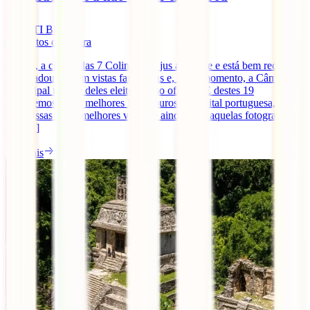
IATI Blog
4
minutos de leitura
Lisboa, a cidade das 7 Colinas, faz jus ao nome e está bem recheada
de miradouros com vistas fantásticas e, neste momento, a Câmara
Municipal tem 19 deles eleitos como oficiais. E destes 19
escolhemos os 10 melhores Miradouros da capital portuguesa, para
que possas ter as melhores vistas, e ainda, tirar aquelas fotografias
que [...]
Ler mais