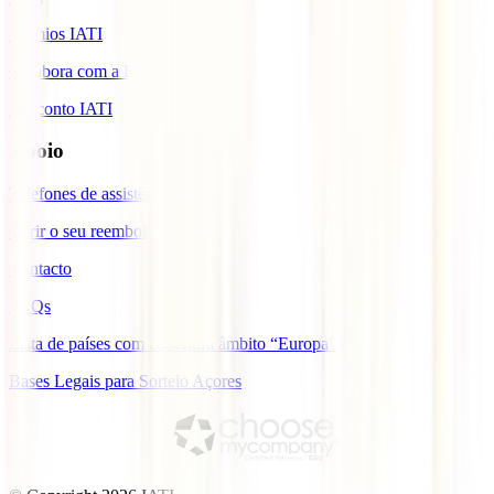
Prémios IATI
Colabora com a IATI
Desconto IATI
Apoio
Telefones de assistência
Gerir o seu reembolso
Contacto
FAQs
Lista de países com cobertura âmbito “Europa”
Bases Legais para Sorteio Açores