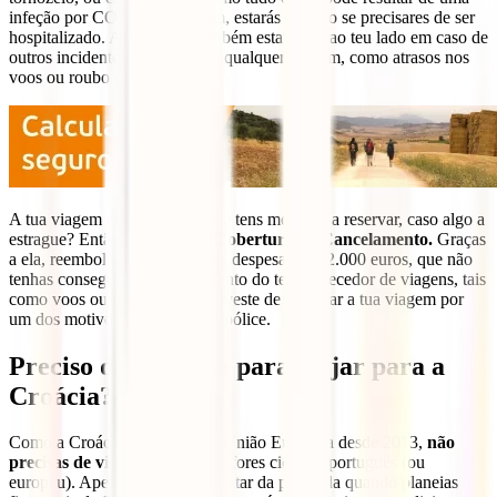
infeção por COVID-19. Assim, estarás coberto se precisares de ser
hospitalizado. Além disso, também estaremos ao teu lado em caso de
outros incidentes possíveis em qualquer viagem, como atrasos nos
voos ou roubo de bagagem.
A tua viagem ainda está longe e tens medo de a reservar, caso algo a
estrague? Então, subscreve a
Cobertura de Cancelamento.
Graças
a ela, reembolsamos-te todas as despesas, até 2.000 euros, que não
tenhas conseguido recuperar junto do teu fornecedor de viagens, tais
como voos ou hotéis, porque tiveste de cancelar a tua viagem por
um dos motivos indicados na apólice.
Preciso de um visto para viajar para a
Croácia?
Como a Croácia é membro da União Europeia desde 2013,
não
precisas de visto
para viajar se fores cidadão português (ou
europeu). Apenas precisas de tratar da papelada quando planeias