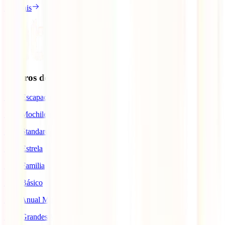
Ler mais
Seguros de Viagem
IATI Escapadinhas
IATI Mochileiro
IATI Standard
IATI Estrela
IATI Familia
IATI Básico
IATI Anual Multiviagem
IATI Grandes Viajantes