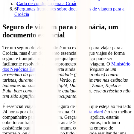
5
Carta de condução para a Croácia
6
Perguntas frequentes sobre documentos de viagem para a
Croácia
Seguro de viagem para a Croácia, um
documento essencial
Ter um seguro de viagem não é uma exigência para viajar para a
Croácia, mas é um documento essencial para que viajes de forma
segura e tranquila ao saber que qualquer precalço pode ser
facilmente resolvido sem comprometeres a tua viagem. O
Ministério
dos Negócios Estrangeiros
alerta ainda para:
“Regista-se um
acréscimo da pequena criminalidade (furtos e roubos) contra
turistas, durante o período de Verão, principalmente nas estâncias
balneares da costa adriática (Split, Dubrovnik, Zadar, Rijeka e
Pula, bem como nas ilhas). De qualquer modo, esse acréscimo não
tem sido significativo nem preocupante.”
É essencial viajares com um seguro de viagem que esteja ao teu lado
24 horas por dia, 7 dias por semana. O
IATI Standard
é o teu melhor
companheiro para esta aventura. Graças a esta apólice, estarás
coberto contra
despesas médicas
até 500.000 euros, incluindo
assistência para um acidente comum, como uma entorse de
tornozelo, ou casos graves, como tudo o que pode resultar de uma