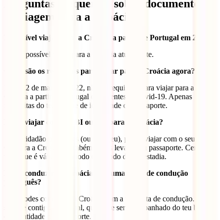
Perguntas frequentes sobre documentos
de viagem para a Croácia
É possível viajar para a Croácia a partir de Portugal em 2025?
Sim, é possível viajar para a Croácia atualmente.
Quais são os requisitos para viajar para a Croácia agora?
Desde 2 de maio de 2022, não há requisitos para viajar para a
Croácia a partir de Portugal decorrentes da covid-19. Apenas
necessitas do teu bilhete de identidade ou passaporte.
Posso viajar com um BI ou CC para a Croácia?
Se és cidadão português (ou europeu), podes viajar com o seu BI ou
CC para a Croácia. Também podes levar o teu passaporte. Certifica-
te de que é válido para todo o período da tua estadia.
Posso conduzir na Croácia com uma carta de condução
português?
Sim, podes conduzir na Croácia com a tua carta de condução. Leva
sempre contigo o original, que deve ser acompanhado do teu bilhete
de identidade ou passaporte.