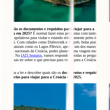
Quais são os documentos e requisitos para viajar para a
Croácia em 2025?
É normal fazer estas perguntas com tantos
lugares apelativos para visitar e estando relativamente perto de
Portugal. Com cidades como Dubrovnik e Zagreb, belas praias e
locais naturais como os Lagos Plitvice, apenas um dos maravilhosos
parques nacionais da Croácia, podes planear uma viagem muito
variada. Na
IATI Seguros
, vamos responder a todas as perguntas
que possas ter sobre o que precisas para viajar para a Croácia em
2025.
Continua a ler e descobre quais são os
documentos e requisitos
necessários para viajar para a Croácia em 2025.