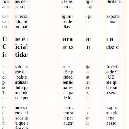
ficar mais de 90 dias. Nesse caso, terás de te registar ou solicitar uma
autorização junto das autoridades croatas de imigração.
O MNE recomenda que tenhas algum meio de prova (passaporte
carimbado, bilhete de avião, faturas de hotel, etc.) de que a tua
estadia no país não excede os 90 dias.
O que é necessário para viajar para a
Croácia? Posso viajar com um bilhete de
identidade?
Um dos documentos mais importantes para viajar para a Croácia é o
teu bilhete de identidade nacional. Se permaneceres menos de 90
dias no país e fores português ou cidadão de outro país da UE,
podes utilizar o teu bilhete de identidade nacional, desde que
seja válido para a duração da tua estadia prevista na Croácia.
Também podes optar por levar o teu passaporte, o que não será mau
no caso de perderes o teu bilhete de identidade.
Os
menores de idade
devem fazer-se acompanhar do passaporte ou
do bilhete de identidade. Se viajarem sozinhos ou acompanhados
por pessoas que não detêm o poder paternal, devem provar na
fronteira que estão a viajar com a autorização de todas as pessoas
que detêm o poder paternal.