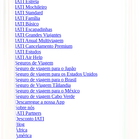
IATI Estrela
IATI Mochileiro
IATI Standard
IATI Família
IATI Básico
IATI Escapadinhas
IATI Grandes Viajantes
IATI Anual Multiviagem
IATI Cancelamento Premium
IATI Estudos
IATI Air Help
Seguros de Viagem
Seguro de viagem para o Japão
Seguro de viagem para os Estados Unidos
Seguro de viagem para o Brasil
Seguro de Viagem Tâilandia
Seguro de viagem para o México
Seguro de viagem Cabo Verde
Descarregue a nossa App
Sobre nós
IATI Partners
Desconto IATI
Blog
África
América