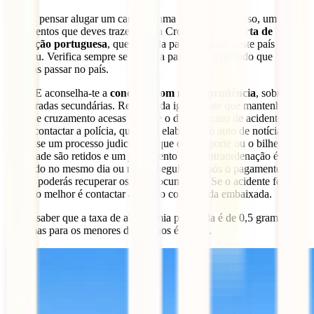
Estás a pensar alugar um carro ou uma mota? Nesse caso, um dos
documentos que deves trazer para a Croácia é a tua
carta de
condução portuguesa
, que é válida para conduzir neste país
europeu. Verifica sempre se é válida para todo o período que
planeias passar no país.
O MNE aconselha-te a
conduzir com muita prudência
, sobretudo
nas estradas secundárias. Recomenda igualmente que mantenhas as
luzes de cruzamento acesas durante o dia. Em caso de acidente,
deves contactar a polícia, que deve elaborar um auto de notícia.
Segue-se um processo judicial em que o passaporte ou o bilhete de
identidade são retidos e um julgamento por contraordenação é
realizado no mesmo dia ou no dia seguinte. Após o pagamento da
coima, poderás recuperar os teus documentos. Se o acidente for
grave, o melhor é contactar a secção consular da embaixada.
Deves saber que a taxa de alcoolemia permitida é de 0,5 gramas por
litro, mas para os menores de 24 anos é de 0,0.