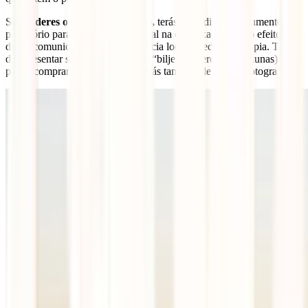
Se
perderes os teus documentos,
terás de pedir um documento
provisório para regressar a Portugal na embaixada. Para o efeito,
deves comunicar o extravio à polícia local e pedir uma cópia. Terás
de apresentar selos para a taxa de “biljege” (cerca de 30 kunas), que
podes comprar nas tabacarias. Terás também de levar 3 fotografias.