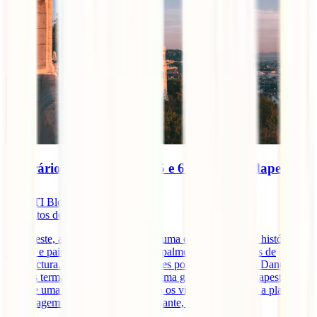
Itinerário de viagem de 4, 5 e 6 dias em Budapeste
IATI Blog
4
minutos de leitura
Budapeste, a capital da Hungria, é uma cidade repleta de história,
cultura e paisagens incríveis, principalmente para amantes de
arquitectura. Com as impressionantes pontes sobre o Rio Danúbio,
banhos termais relaxantes e uma ótima gastronomia, Budapeste
oferece uma experiência única para os viajantes. Se estás a planear
uma viagem para esta cidade fascinante, quer tenhas [...]