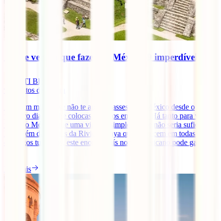
O que ver e o que fazer no México: 9 imperdíveis
IATI Blog
9
minutos de leitura
Seria um milagre se não te apaixonasses pelo México desde o
primeiro dia que lhe colocas os olhos em cima. Há tanto para ver e
fazer no México que uma viagem simplesmente não seria suficiente.
Para além das praias da Riviera Maya que aparecem em todas os
catálogos turísticos, este enorme país norte-americano pode gabar-se
[...]
Ler mais