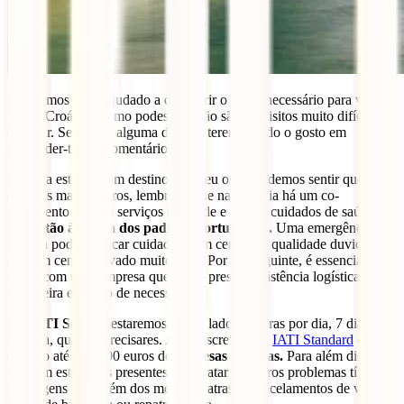
Esperamos ter-te ajudado a descobrir o que é necessário para viajar
para a Croácia. Como podes ver, não são requisitos muito difíceis de
cumprir. Se tiveres alguma dúvida, teremos todo o gosto em
responder-te nos comentários.
Embora este seja um destino europeu onde podemos sentir que
estamos mais seguros, lembra-te que na Croácia há um co-
pagamento para os serviços de saúde e que os cuidados de saúde
não estão à altura dos padrões portugueses.
Uma emergência
médica pode implicar cuidados num centro de qualidade duvidosa
ou num centro privado muito caro. Por conseguinte, é essencial
viajar com uma empresa que possa prestar assistência logística e
financeira em caso de necessidade.
Na
IATI Seguros
estaremos ao teu lado 24 horas por dia, 7 dias por
semana, quando precisares. Ao subscreveres a
IATI Standard
estarás
coberto até 300.000 euros de
despesas médicas.
Para além disso,
também estaremos presentes para tratar de outros problemas típicos
de viagens para além dos médicos: atrasos/cancelamentos de voos,