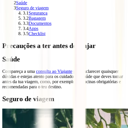
2
Saúde
3
Seguro de viagem
3.1
Segurança
3.2
Bagagem
3.3
Documentos
3.4
Apps
3.5
Checklist
Precauções a ter antes de viajar
Saúde
Compareça a uma
consulta ao Viajante
para esclarecer quaisquer
dúvidas e estejas atento para os cuidados de saúde que deves tomar
antes da tua viagem, como, por exemplo, as vacinas obrigatórias e
recomendadas para o teu destino.
Seguro de viagem