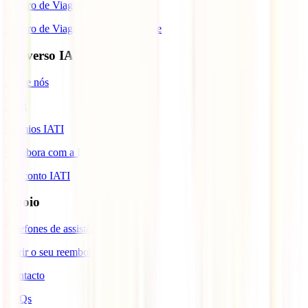
Seguro de Viagem para Tailândia
Seguro de Viagem para Cabo Verde
Universo IATI
Sobre nós
Blog
Prémios IATI
Colabora com a IATI
Desconto IATI
Apoio
Telefones de assistência
Gerir o seu reembolso
Contacto
FAQs