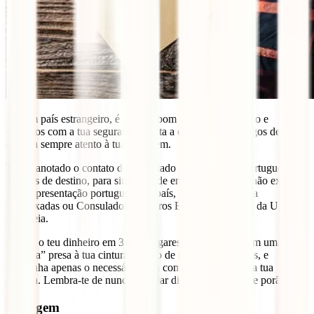
Em um país estrangeiro, é sempre bom redobrar a atenção e
cuidados com a tua segurança! Evita a exposição de artigos de valor
e esteja sempre atento à tua bagagem.
Tenha anotado o contato do consulado ou embaixada portuguesa no
teu país de destino, para situações de emergência. Caso não exista
uma representação portuguesa no país, poderás recorrer a
Embaixadas ou Consulados de outros Estados Membros da União
Europeia.
Divide o teu dinheiro em 3 ou 4 lugares, por exemplo, em uma
“doleira” presa à tua cintura, dentro de meias ou calçados, e
mantenha apenas o necessário para compras imediatas na tua
carteira. Lembra-te de nunca guardar dinheiro na mala de porão.
Bagagem