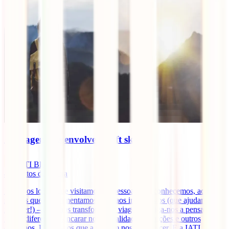
As viagens desenvolvem soft skills?
IATI Blog
4
minutos de leitura
Desde os locais que visitamos, às pessoas que conhecemos, aos
sabores que experimentamos e até aos imprevistos (que ajudamos a
resolver!) – tudo nos transforma. A viagem obriga-nos a pensar de
forma diferente, a encarar novas realidades, soluções e outros
caminhos. Dizem-nos que a viagem nos faz crescer. E a IATI