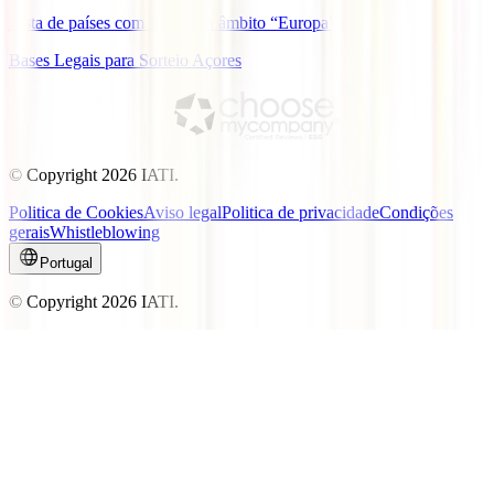
Lista de países com cobertura âmbito “Europa”
Bases Legais para Sorteio Açores
© Copyright
2026
IATI.
Politica de Cookies
Aviso legal
Politica de privacidade
Condições
gerais
Whistleblowing
Portugal
© Copyright
2026
IATI.