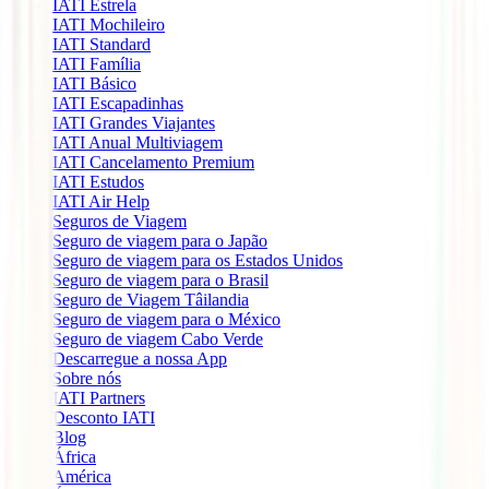
IATI Estrela
IATI Mochileiro
IATI Standard
IATI Família
IATI Básico
IATI Escapadinhas
IATI Grandes Viajantes
IATI Anual Multiviagem
IATI Cancelamento Premium
IATI Estudos
IATI Air Help
Seguros de Viagem
Seguro de viagem para o Japão
Seguro de viagem para os Estados Unidos
Seguro de viagem para o Brasil
Seguro de Viagem Tâilandia
Seguro de viagem para o México
Seguro de viagem Cabo Verde
Descarregue a nossa App
Sobre nós
IATI Partners
Desconto IATI
Blog
África
América