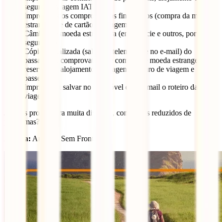
seguro de viagem IATI
Impressão dos comprovativos financeiros (compra da moeda
estrangeira e de cartão de viagem)
Câmbio de moeda estrangeira (em espécie e outros, por
segurança)
Cópia digitalizada (salva no telemóvel e no e-mail) do
passaporte, comprovativo de compra de moeda estrangeira,
reservas de alojamento, passagens, seguro de viagem e
passeios
Imprimir ou salvar no telemóvel e no e-mail o roteiro da
viagem
Já estás pronto para muita diversão, com riscos reduzidos de
problemas?
Autora:
Amanda Sem Fronteiras