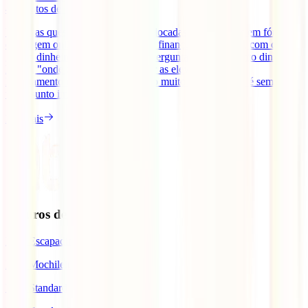
4
minutos de leitura
Uma das questões muitas vezes colocadas por viajantes em fóruns
de viagem online tem a ver com as finanças em viagem, com como
gerir o dinheiro fora de Portugal. Perguntas como "quanto dinheiro
levar", "onde trocar", "como evitar as elevadas taxas de
levantamento nos multibancos" são muito comuns. Este é sempre
um assunto importante no [...]
Ler mais
Seguros de Viagem
IATI Escapadinhas
IATI Mochileiro
IATI Standard