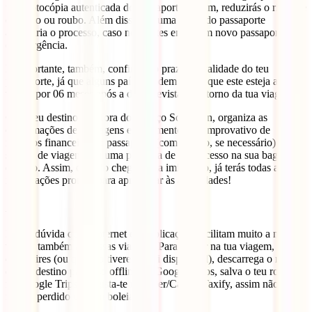
uma fotocópia autenticada do passaporte. Assim, reduzirás o risco de
extravio ou roubo. Além disso, ter uma cópia do passaporte
aceleraria o processo, caso necessites emitir um novo passaporte
com urgência.
É importante, também, confirmar o prazo de validade do teu
passaporte, já que alguns países podem exigir que este esteja ainda
válido por 06 meses após a data prevista de retorno da tua viagem.
Caso teu destino seja fora do Espaço Schengen, organiza as
confirmações de passagens e alojamento, o comprovativo de
recursos financeiros, o passaporte (com o visto, se necessário) e o
seguro de viagem, em uma pastinha de fácil acesso na sua bagagem
de mão. Assim, quando chegares na imigração, já terás todas as
informações prontas para apresentar às autoridades!
Apps
Não é dúvida que a internet e as aplicações facilitam muito a nossa
vida, e também as nossas viagens! Para ajudar na tua viagem, antes
de partires (ou quando tiveres Wi-fi disponível), descarrega o mapa
do teu destino para uso offline no Google Maps, salva o teu roteiro
no Google Trips e regista-te no Uber/Cabify/Taxify, assim não
ficarás perdido ou sem boleia.