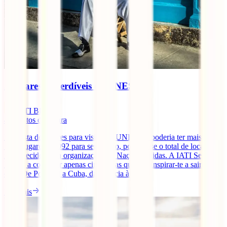
5 lugares imperdíveis da UNESCO
IATI Blog
4
minutos de leitura
Esta lista de lugares para visitar da UNESCO poderia ter mais de
1000 lugares – 1092 para ser exacto, pois é esse o total de locais
reconhecidos pela organização das Nações Unidas. A IATI Seguros
leva-te a conhecer apenas cinco, mas que vão inspirar-te a sair de
casa. De Portugal a Cuba, da Croácia à [...]
Ler mais