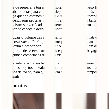
Na hora de preparar a tua mala, lembra-te: quanto mais peso levares,
mais trabalho terás para carregá-la depois (qualquer quilo faz
diferença quando estamos cansados)! Além disso, cada companhia
aérea possui suas próprias regras em relação ao limite de bagagem,
que precisam ser verificadas com atenção antes da viagem, para
evitar dor de cabeça e despesas inesperadas!
Para reduzir o volume das roupas na mala, uma boa alternativa é
usar sacos à vácuo. Porém, fica atento para não seres enganado pelo
espaço extra e acabar por ultrapassar o limite de peso. Além disso,
não esqueças de reservar um espaço e peso livre na tua bagagem
para algumas comprinhas durante a viagem!
É importante teres na tua bagagem de mão todos os documentos
importantes, objetos de valor, medicamentos, itens para uso básico e
uma troca de roupa, para ajudar-te em caso de extravio temporário
da tua mala.
Documentos