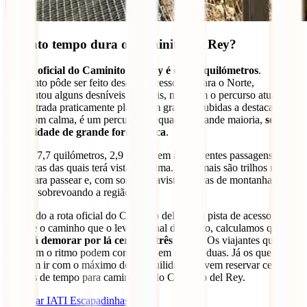
Quanto tempo dura o Caminito del Rey?
A rota oficial do Caminito del Rey é de 7,7 quilómetros
.
Enquanto pôde ser feito desde o Acesso Sul para o Norte,
apresentou alguns desníveis notáveis, mas com o percurso atual, é
uma estrada praticamente plana sem grandes subidas a destacar. Por
isso, com calma, é um percurso adequado à grande maioria,
sem a
necessidade de grande forma física
.
Destes 7,7 quilómetros, 2,9 pertencem às diferentes passagens e
estruturas das quais terá vistas de cima. As demais são trilhos na
mata para passear e, com sorte, irá avistar cabras de montanha e
urubus sobrevoando a região.
Somando a rota oficial do Caminito del Rey, a pista de acesso do
início e o caminho que o leva ao final do trajeto, calculamos que
poderá demorar por lá cerca de três horas
. Os viajantes que
aceleram o ritmo podem concluí-lo em apenas duas. Já os que
desejam ir com o máximo de tranquilidade, devem reservar cerca de
4 horas de tempo para caminhar pelo Caminito del Rey.
Reservar IATI Escapadinhas