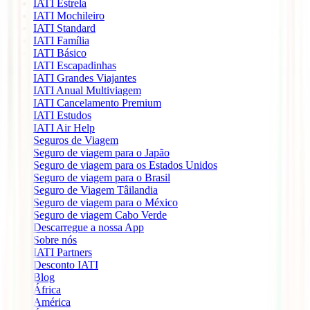
IATI Estrela
IATI Mochileiro
IATI Standard
IATI Família
IATI Básico
IATI Escapadinhas
IATI Grandes Viajantes
IATI Anual Multiviagem
IATI Cancelamento Premium
IATI Estudos
IATI Air Help
Seguros de Viagem
Seguro de viagem para o Japão
Seguro de viagem para os Estados Unidos
Seguro de viagem para o Brasil
Seguro de Viagem Tâilandia
Seguro de viagem para o México
Seguro de viagem Cabo Verde
Descarregue a nossa App
Sobre nós
IATI Partners
Desconto IATI
Blog
África
América