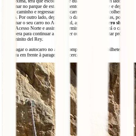
se aproxima, terá que escolher entre duas opções. Por um lado, pode
estacionar no parque de estacionamento do acesso Norte e depois
fazer o caminho e regressar de autocarro vaivém para recolher o seu
veículo. Por outro lado, dependendo das suas preferências, pode
estacionar o seu carro no Acesso Sul, apanhar o
autocarro shuttle
para o Acesso Norte e assim que terminar o percurso, terá o carro à
sua espera para continuar a conhecer outros locais a visitar próximos
do Caminito del Rey.
Pode pagar o autocarro no ato da compra online ou na bilheteira que
encontra em frente à paragem, por cerca de € 1,55.