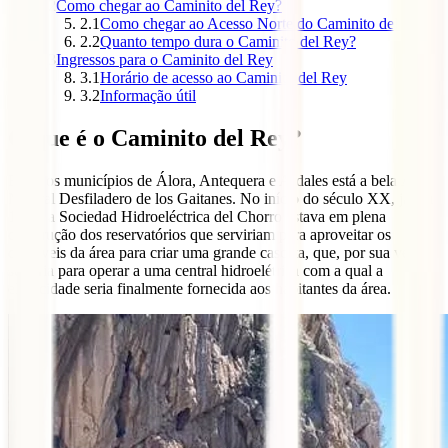
2
Como chegar ao Caminito del Rey?
2.1
Como chegar ao Acesso Norte do Caminito del Rey?
2.2
Quanto tempo dura o Caminito del Rey?
3
Ingressos para o Caminito del Rey
3.1
Horário de acesso ao Caminito del Rey
3.2
Informação útil
O que é o Caminito del Rey?
Entre os municípios de Álora, Antequera e Ardales está a bela Área
Natural Desfiladero de los Gaitanes. No início do século XX, já em
1901, a Sociedad Hidroeléctrica del Chorro estava em plena
construção dos reservatórios que serviriam para aproveitar os
desníveis da área para criar uma grande cascata, que, por sua vez,
serviria para operar a uma central hidroelétrica com a qual a
eletricidade seria finalmente fornecida aos habitantes da área.