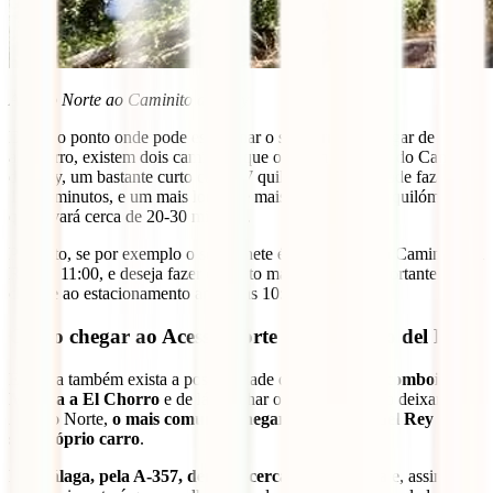
Acesso Norte ao Caminito del Rey
Desde o ponto onde pode estacionar o seu carro ou chegar de
autocarro, existem dois caminhos que o levam ao início do Caminito
del Rey, um bastante curto com 1,7 quilómetros, que pode fazer em
15-20 minutos, e um mais longo (e mais bonito) de 2,7 quilómetros
que levará cerca de 20-30 minutos.
Portanto, se por exemplo o seu bilhete é para chegar ao Caminito del
Rey às 11:00, e deseja fazer o trajeto mais longo, é importante que
chegue ao estacionamento antes das 10:30.
Como chegar ao Acesso Norte do Caminito del Rey?
Embora também exista a possibilidade de apanhar um
comboio de
Málaga a El Chorro
e de lá apanhar o autocarro que o deixará no
Acesso Norte,
o mais comum é chegar a Caminito del Rey com o
seu próprio carro
.
De Málaga, pela A-357, demora cerca de uma hora
e, assim que