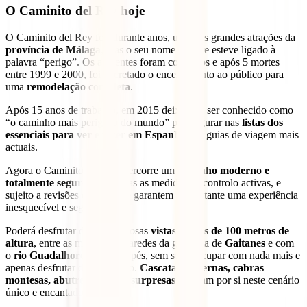
O Caminito del Rey hoje
O Caminito del Rey foi, durante anos, uma das grandes atrações da
província de Málaga
, mas o seu nome sempre esteve ligado à
palavra “perigo”. Os acidentes foram contínuos e após 5 mortes
entre 1999 e 2000, foi decretado o encerramento ao público para
uma
remodelação completa
.
Após 15 anos de trabalho, em 2015 deixou de ser conhecido como
“o caminho mais perigoso do mundo” para figurar nas
listas dos
essenciais para ver e fazer em Espanha
nos guias de viagem mais
actuais.
Agora o Caminito del Rey percorre um
caminho moderno e
totalmente seguro
, com todas as medidas de controlo activas, e
sujeito a revisões diárias, que garantem ao visitante uma experiência
inesquecível e segura.
Poderá desfrutar de maravilhosas
vistas a mais de 100 metros de
altura
, entre as majestosas paredes da garganta de
Gaitanes
e com
o
rio Guadalhorce
aos seus pés, sem se preocupar com nada mais e
apenas desfrutar deste passeio.
Cascatas, cavernas, cabras
montesas, abutres e outras surpresas
esperam por si neste cenário
único e encantador.