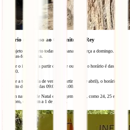
Horário de acesso ao Caminito del Rey
Este trajeto está aberto todas as semanas, de terça a domingo. Às
segundas-feiras fecha.
Durante o inverno (a partir de 27 de outubro), o horário é das 09:30
às 14:30.
Durante a temporada de verão (a partir de 1 de abril), o horário do
Caminito del Rey é das 09:00 às 16:00.
Fecham nas datas de Natal e passagem de ano, como 24, 25 e 31 de
dezembro, e também a 1 de janeiro.