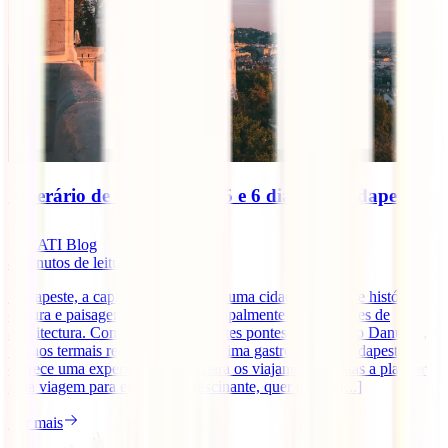
Itinerário de viagem de 4, 5 e 6 dias em Budapeste
IATI Blog
4
minutos de leitura
Budapeste, a capital da Hungria, é uma cidade repleta de história,
cultura e paisagens incríveis, principalmente para amantes de
arquitectura. Com as impressionantes pontes sobre o Rio Danúbio,
banhos termais relaxantes e uma ótima gastronomia, Budapeste
oferece uma experiência única para os viajantes. Se estás a planear
uma viagem para esta cidade fascinante, quer tenhas [...]
Ler mais