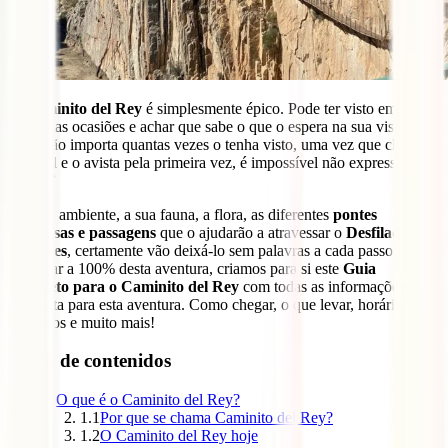
O
Caminito del Rey
é simplesmente épico. Pode ter visto em fotos
em várias ocasiões e achar que sabe o que o espera na sua visita.
Mas, não importa quantas vezes o tenha visto, uma vez que chega
ao local e o avista pela primeira vez, é impossível não expressar um
“
Uau
!”
O meio ambiente, a sua fauna, a flora, as diferentes
pontes
suspensas e passagens
que o ajudarão a atravessar o
Desfiladeiro
Gaitanes
, certamente vão deixá-lo sem palavras a cada passo. Para
desfrutar a 100% desta aventura, criamos para si este
Guia
completo para o Caminito del Rey
com todas as informações que
necessita para esta aventura. Como chegar, o que levar, horários,
ingressos e muito mais!
Tabla de contenidos
1
O que é o Caminito del Rey?
1.1
Por que se chama Caminito del Rey?
1.2
O Caminito del Rey hoje