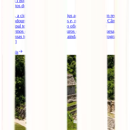
IATI Blog
4
minutos de leitura
Lisboa, a cidade das 7 Colinas, faz jus ao nome e está bem recheada
de miradouros com vistas fantásticas e, neste momento, a Câmara
Municipal tem 19 deles eleitos como oficiais. E destes 19
escolhemos os 10 melhores Miradouros da capital portuguesa, para
que possas ter as melhores vistas, e ainda, tirar aquelas fotografias
que [...]
Ler mais