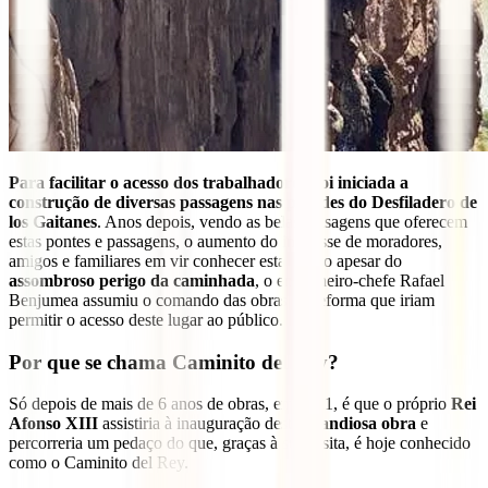
Para facilitar o acesso dos trabalhadores, foi iniciada a
construção de diversas passagens nas paredes do Desfiladero de
los Gaitanes
. Anos depois, vendo as belas paisagens que oferecem
estas pontes e passagens, o aumento do interesse de moradores,
amigos e familiares em vir conhecer esta região apesar do
assombroso perigo da caminhada
, o engenheiro-chefe Rafael
Benjumea assumiu o comando das obras de reforma que iriam
permitir o acesso deste lugar ao público.
Por que se chama Caminito del Rey?
Só depois de mais de 6 anos de obras, em 1921, é que o próprio
Rei
Afonso XIII
assistiria à inauguração desta
grandiosa obra
e
percorreria um pedaço do que, graças à sua visita, é hoje conhecido
como o Caminito del Rey.