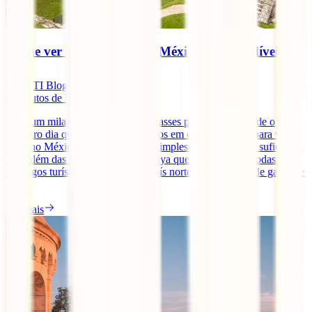
O que ver e o que fazer no México: 9 imperdíveis
IATI Blog
9
minutos de leitura
Seria um milagre se não te apaixonasses pelo México desde o
primeiro dia que lhe colocas os olhos em cima. Há tanto para ver e
fazer no México que uma viagem simplesmente não seria suficiente.
Para além das praias da Riviera Maya que aparecem em todas os
catálogos turísticos, este enorme país norte-americano pode gabar-se
[...]
Ler mais