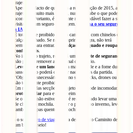
trajeto.
Apesar do facto de que, após a remodelação de 2015, agora o
trajeto ser muito mais seguro, nunca se sabe o que pode
acontecer. Portanto, é altamente recomendável fazer a sua
visita com um seguro de viagem.
Obtenha o seu seguro com
a IATI
!
É totalmente proibido fazer a caminhada com chinelos ou
calçado fechado. Se não cumprir esta regra, não terá
permissão para entrar. Use
calçado adequado e roupas
confortáveis
.
No início do trajeto, receberá um
capacete de segurança
que
não poderá remover até ao final do passeio.
Leve água e um lanche
para matar a sede e a fome durante o
passeio. Não poderá comprar nada depois da partida.
“Objetos desnecessários” como selfie-sticks, drones ou tripés
são totalmente proibidos.
Em muitas das secções do trajeto o sol pode incomodar. Leve
protetor solar
para evitar queimaduras.
Se o tempo não estiver bom, é recomendado levar uma capa
de chuva na mochila. Se fizer o passeio no inverno, leve
também roupas quentes na mochila.
Faça já o seu
seguro de viagem
para desfrutar do Caminito del Rey,
e faça um bom passeio!