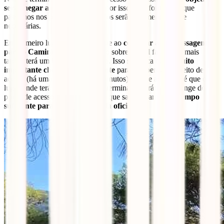
será chegar ao acesso norte
e, por isso, as informações que
passamos nos próximos parágrafos serão realmente úteis e
necessárias.
Em primeiro lugar, deve saber que ao
comprar a sua passagem
para o Caminito del Rey
(ponto sobre o qual falaremos mais
tarde), terá um horário de entrada. Isso significa que
é muito
importante chegar pontualmente
para não perder o direito de
acesso (há uma margem de 10 minutos). O que acontece é que o
lugar onde terá que estar num determinado horário fica longe do
ponto de acesso rodoviário. Terá que sair do carro com
tempo
suficiente para chegar à partida oficial
.