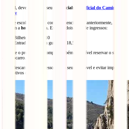
Para tal, deve aceder ao seu
site oficial:
Site oficial do Caminito
del Rey
Terá de escolher o dia e, como já mencionado anteriormente,
também a
hora da visita
. Existem dois tipos de ingressos:
Bilhete básico: € 10
Entrada com visita guiada: € 18,5
Durante o processo de compra também é possível reservar o shuttle
de autocarro.
Deve descarregar o ingresso para o seu telemóvel e evitar imprimi-lo
por motivos ecológicos.