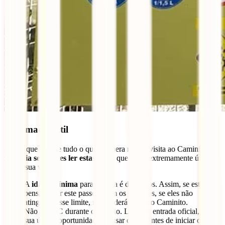
Informação útil
Agora que já sabe tudo o que o espera na sua visita ao Caminito,
não saia sem antes ler estas dicas
que serão extremamente úteis
para a sua visita.
A
idade mínima
para a visita é de 8 anos. Assim, se está a
pensar fazer este passeio com os menores, se eles não
atingirem esse limite, não poderá visitar o Caminito.
Não há
WC
durante o passeio. Logo na entrada oficial, terá a
sua última oportunidade de usar o WC antes de iniciar o