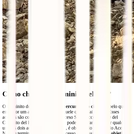
Como chegar ao Caminito del Rey?
O Caminito del Rey propõe um
percurso não circular
, pelo que se
entra por um acesso diferente daquele que se sai no fim. Esses
acessos são conhecidos como Acceso Sur e Acceso Norte del
Caminito del Rey. Anteriormente, poderia entrar e sair por qualquer
um dos dois acessos. Hoje em dia, é obrigatório entrar pelo Acesso
Norte e terminar o passeio pelo Acesso Sul. Assim,
o seu objetivo