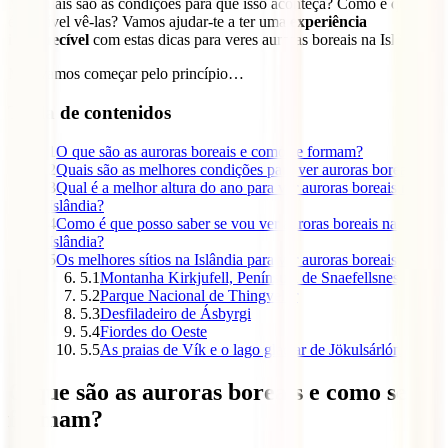
Mas quais são as condições para que isso aconteça? Como e quando
é possível vê-las? Vamos ajudar-te a ter uma
experiência
inesquecível
com estas dicas para veres auroras boreais na Islândia.
Mas vamos começar pelo princípio…
Tabla de contenidos
1
O que são as auroras boreais e como se formam?
2
Quais são as melhores condições para ver auroras boreais?
3
Qual é a melhor altura do ano para ver auroras boreais na
Islândia?
4
Como é que posso saber se vou ver auroras boreais na
Islândia?
5
Os melhores sítios na Islândia para ver auroras boreais
5.1
Montanha Kirkjufell, Península de Snaefellsnes
5.2
Parque Nacional de Thingvellir
5.3
Desfiladeiro de Ásbyrgi
5.4
Fiordes do Oeste
5.5
As praias de Vík e o lago glaciar de Jökulsárlón
O que são as auroras boreais e como se
formam?