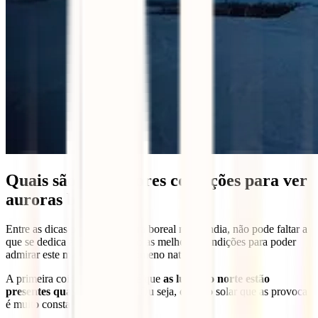
Quais são as melhores condições para ver
auroras boreais?
Entre as dicas para ver a aurora boreal na Islândia, não pode faltar a
que se dedica a dizer quais são as melhores condições para poder
admirar este maravilhoso fenómeno natural.
A primeira coisa a esclarecer é que
as luzes do norte estão
presentes quase todo o ano
. Ou seja, o vento solar que as provoca
é muito constante.