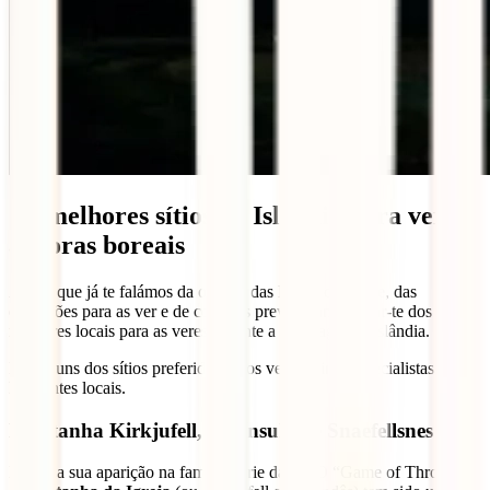
Os melhores sítios na Islândia para ver
auroras boreais
Agora que já te falámos da origem das Luzes do Norte, das
condições para as ver e de como as prever, vamos falar-te dos
melhores locais para as veres durante a tua viagem à Islândia.
Eis alguns dos sítios preferidos pelos verdadeiros especialistas – os
habitantes locais.
Montanha Kirkjufell, Península de Snaefellsnes
Desde a sua aparição na famosa série da HBO “Game of Thrones”,