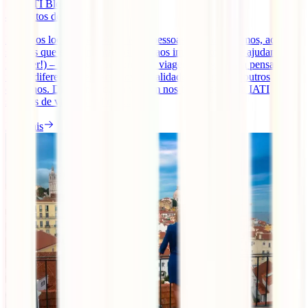
IATI Blog
4
minutos de leitura
Desde os locais que visitamos, às pessoas que conhecemos, aos
sabores que experimentamos e até aos imprevistos (que ajudamos a
resolver!) – tudo nos transforma. A viagem obriga-nos a pensar de
forma diferente, a encarar novas realidades, soluções e outros
caminhos. Dizem-nos que a viagem nos faz crescer. E a IATI
seguros de viagens online [...]
Ler mais