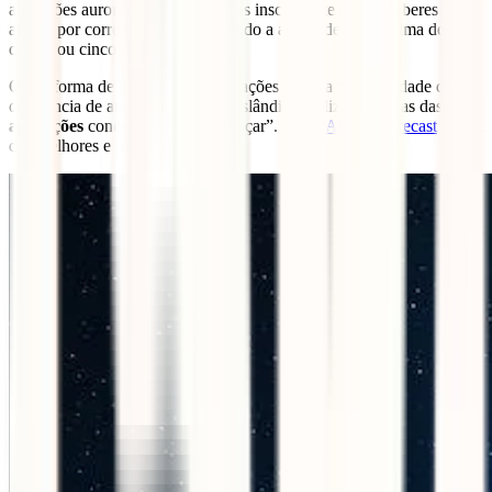
as regiões aurorais. Também podes inscrever-te para receberes
alertas por correio eletrónico quando a atividade subir acima de
quatro ou cinco na escala Kp.
Outra forma de obter boas informações sobre a probabilidade de
ocorrência de auroras boreais na Islândia é utilizar algumas das
aplicações
concebidas para as “caçar”. A
My Aurora Forecast
é uma
das melhores e mais populares.