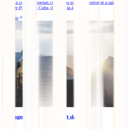
leva-te a conhecer apenas cinco, mas que vão inspirar-te a sair de
casa. De Portugal a Cuba, da Croácia à [...]
Ler mais
As viagens desenvolvem soft skills?