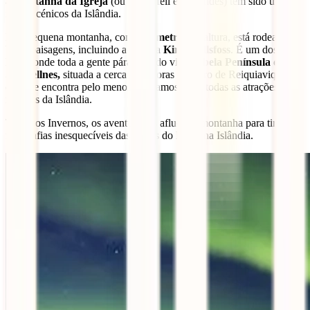
a
Montanha da Igreja
(ou Kirkjufell em islandês) tem sido um dos
ícones cénicos da Islândia.
Esta pequena montanha, com
463 metros
de altura, está rodeada de
belas paisagens, incluindo a cascata
Kirkjufellsfoss
. É um dos
locais onde toda a gente pára quando visita a
bela Península de
Snaefellnes,
situada a cerca de 3 horas de carro de Reiquiavique e
onde se encontra pelo menos uma amostra de todas as atrações
naturais da Islândia.
Todos os Invernos, os aventureiros afluem à montanha para tirar
fotografias inesquecíveis das Luzes do Norte na Islândia.