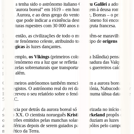
Embora tenha sido o astrónomo italiano
Galileu Galilei
a adotar o
nome “aurora boreal” em 1619 – em homenagem à deusa romana da
aurora, Aurora, e ao deus grego do vento norte, Boreas – o primeiro
registo que pode indicar a existência deste fenómeno foi encontrado
em pinturas rupestres com 30 000 anos numa gruta francesa.
Desde então, as civilizações de todo o mundo têm-se maravilhado
com este fenómeno celeste, atribuindo todo o tipo de
origens
mitológicas
às luzes dançantes.
Por exemplo,
os Vikings
(primeiros colonos da Islândia) pensavam
que o fenómeno era a luz que se refletia na armadura das Valquírias,
as donzelas sobrenaturais que transportavam os guerreiros caídos
para o além.
Os primeiros astrónomos também mencionavam a aurora boreal nos
seus registos. O astrónomo real do rei da Babilónia, Nabucodonosor
II, inscreveu o seu relatório sobre o fenómeno numa tábua datada de
567 a.C.
A ciência por detrás da aurora boreal só foi teorizada no início do
século XX. O cientista norueguês
Kristian Birkeland
propôs que
os eletrões emitidos pelas manchas solares produziam as luzes
atmosféricas depois de serem guiados para os pólos pelo campo
magnético da Terra.