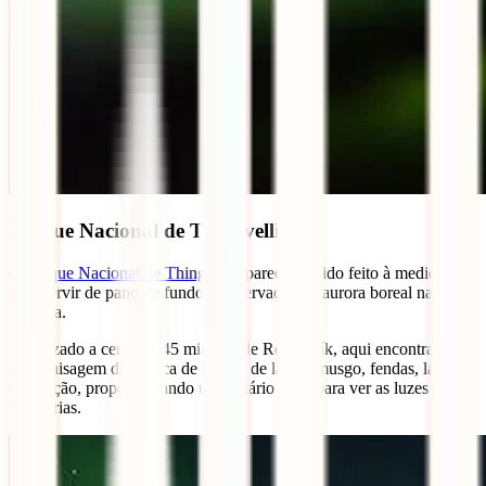
Parque Nacional de Thingvellir
O
Parque Nacional de Thingvellir
parece ter sido feito à medida
para servir de pano de fundo à observação da aurora boreal na
Islândia.
Localizado a cerca de 45 minutos de Reykjavík, aqui encontrarás
uma paisagem dramática de rochas de lava e musgo, fendas, lagos e
vegetação, proporcionando um cenário ideal para ver as luzes das
Valquírias.