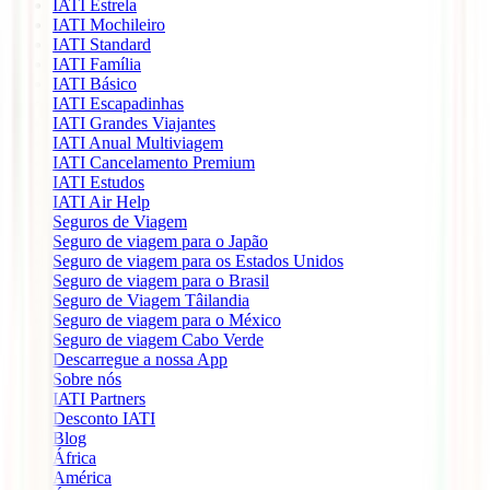
IATI Estrela
IATI Mochileiro
IATI Standard
IATI Família
IATI Básico
IATI Escapadinhas
IATI Grandes Viajantes
IATI Anual Multiviagem
IATI Cancelamento Premium
IATI Estudos
IATI Air Help
Seguros de Viagem
Seguro de viagem para o Japão
Seguro de viagem para os Estados Unidos
Seguro de viagem para o Brasil
Seguro de Viagem Tâilandia
Seguro de viagem para o México
Seguro de viagem Cabo Verde
Descarregue a nossa App
Sobre nós
IATI Partners
Desconto IATI
Blog
África
América