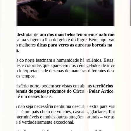
Queres desfrutar de
um dos mais belos fenómenos naturais
durante a tua viagem à ilha do gelo e do fogo? Bem, aqui vamos
dar-te as melhores
dicas para veres as auroras boreais na
Islândia.
As luzes do norte fascinam a humanidade há milénios. Estas luzes
dançantes e coloridas que aparecem nos céus gelados de inverno
têm sido interpretadas de dezenas de maneiras diferentes desde o
início dos tempos.
No hemisfério norte, podem ser vistas em alguns
territórios
setentrionais de países próximos do Círculo Polar Ártico
. A
Islândia é um desses locais.
Embora não seja necessária nenhuma desculpa extra para visitar a
Islândia – é um país cheio de vulcões, cascatas, glaciares, fiordes,
praias intermináveis e muitas outras atrações naturais – ver as luzes
do norte é verdadeiramente excecional.