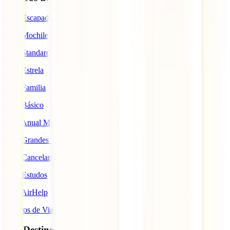
IATI Escapadinhas
IATI Mochileiro
IATI Standard
IATI Estrela
IATI Familia
IATI Básico
IATI Anual Multiviagem
IATI Grandes Viajantes
IATI Cancelamento Premium
IATI Estudos
IATI AirHelp
Seguros de Viagem
Top Destinos