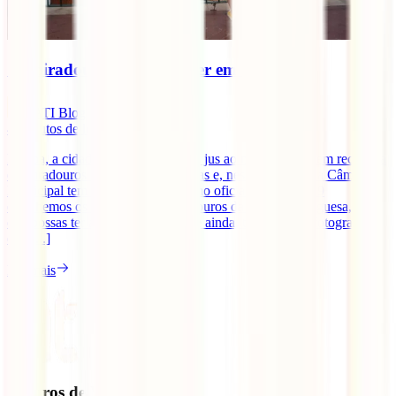
10 miradouros a não perder em Lisboa
IATI Blog
4
minutos de leitura
Lisboa, a cidade das 7 Colinas, faz jus ao nome e está bem recheada
de miradouros com vistas fantásticas e, neste momento, a Câmara
Municipal tem 19 deles eleitos como oficiais. E destes 19
escolhemos os 10 melhores Miradouros da capital portuguesa, para
que possas ter as melhores vistas, e ainda, tirar aquelas fotografias
que [...]
Ler mais
Seguros de Viagem