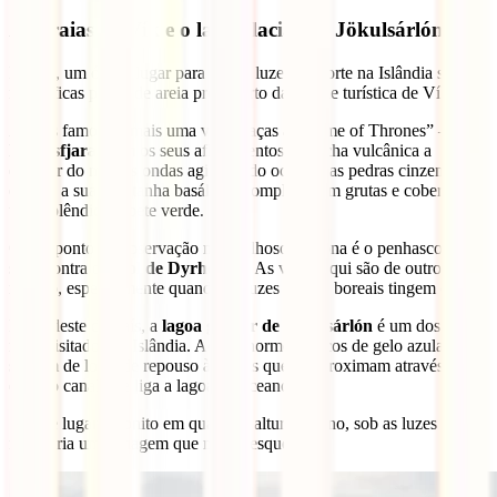
As praias de Vík e o lago glaciar de Jökulsárlón
No sul, um ótimo lugar para ver as luzes do norte na Islândia são as
magníficas praias de areia preta perto da cidade turística de Vík.
A mais famosa – mais uma vez, graças a “Game of Thrones” – é
Reynisfjara
, com os seus afloramentos de rocha vulcânica a
emergir do mar, as ondas agitadas do oceano, as pedras cinzentas da
costa e a sua montanha basáltica, completa com grutas e coberta por
um esplêndido tapete verde.
Outro ponto de observação maravilhoso na zona é o penhasco onde
se encontra o
farol de Dyrhólaey
. As vistas aqui são de outro
mundo, especialmente quando as luzes verdes boreais tingem o céu.
No sudeste do país, a
lagoa glaciar de Jökulsárlón
é um dos locais
mais visitados da Islândia. Aqui, enormes blocos de gelo azulado
servem de local de repouso às focas que se aproximam através do
estreito canal que liga a lagoa ao oceano.
Se este lugar é bonito em qualquer altura do ano, sob as luzes do
norte cria uma imagem que nunca esquecerá.