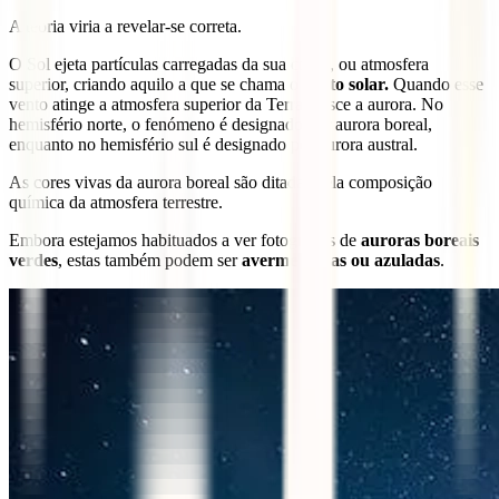
A teoria viria a revelar-se correta.
O Sol ejeta partículas carregadas da sua coroa, ou atmosfera
superior, criando aquilo a que se chama o
vento solar.
Quando esse
vento atinge a atmosfera superior da Terra, nasce a aurora. No
hemisfério norte, o fenómeno é designado por aurora boreal,
enquanto no hemisfério sul é designado por aurora austral.
As cores vivas da aurora boreal são ditadas pela composição
química da atmosfera terrestre.
Embora estejamos habituados a ver fotografias de
auroras boreais
verdes
, estas também podem ser
avermelhadas ou azuladas
.