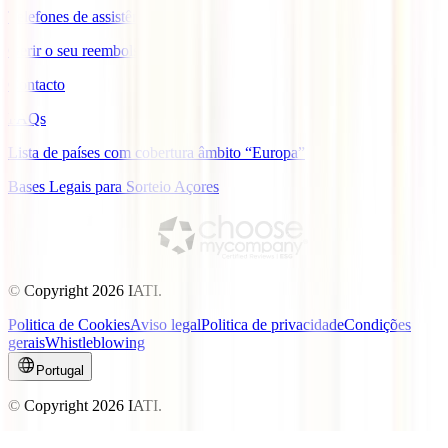
Telefones de assistência
Gerir o seu reembolso
Contacto
FAQs
Lista de países com cobertura âmbito “Europa”
Bases Legais para Sorteio Açores
© Copyright
2026
IATI.
Politica de Cookies
Aviso legal
Politica de privacidade
Condições
gerais
Whistleblowing
Portugal
© Copyright
2026
IATI.