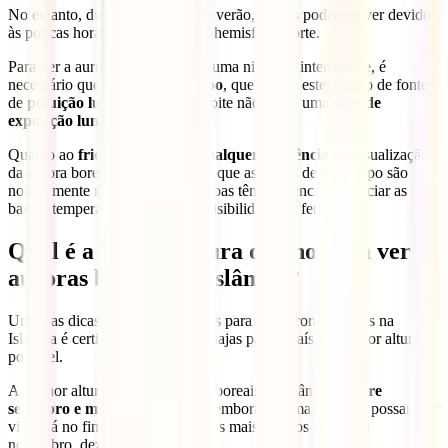
No entanto, durante os meses de verão, não as podemos ver devido
às poucas horas de escuridão no hemisfério norte.
Para ver a aurora boreal com alguma nitidez e intensidade, é
necessário que
o céu esteja limpo
, que não se esteja perto de fontes
de
poluição luminosa
e que a noite não tenha uma
grande
exposição lunar
.
Quanto ao
frio, este não tem qualquer influência
na visualização
da aurora boreal. A única coisa é que as noites de céu limpo são
normalmente mais frias e as pessoas têm tendência a associar as
baixas temperaturas a uma boa visibilidade do fenómeno.
Qual é a melhor altura do ano para ver
auroras boreais na Islândia?
Uma das dicas mais fundamentais para ver auroras boreais na
Islândia é certificares-te de que viajas para o país na melhor altura
possível.
A melhor altura para ver auroras boreais na Islândia é
entre
setembro e março.
No entanto, embora algumas auroras possam ser
vistas já no final de agosto, os dias mais escuros serão em
novembro, dezembro e janeiro.