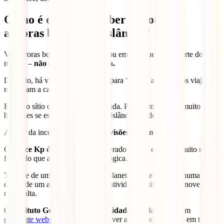
Como é que posso saber se vou ver
auroras boreais na Islândia?
Ver auroras boreais na Islândia – ou em qualquer outra parte do
mundo –
não é uma ciência certa.
De facto, há viagens organizadas para “caçar” auroras e os viajantes
regressam a casa de mãos vazias.
Estar no sítio certo à hora certa ajuda. Por exemplo, tens muito mais
hipóteses se estiveres no norte da Islândia em dezembro.
Apesar da incerteza geral,
há previsões disponíveis.
O
índice Kp
é geralmente considerado o mais exato. É muito mais
fiável do que a previsão meteorológica.
Trata-se de um índice magnético planetário que se move numa
escala de um a nove, sendo um a atividade muito baixa e nove a
muito alta.
O
Instituto Geofísico da Universidade do Alasca
tem um
excelente website
que lhe permite ver a atividade prevista em todas