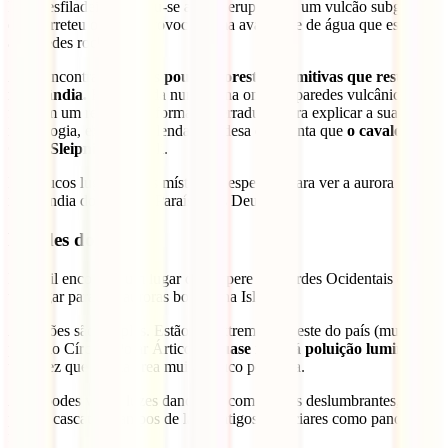
Este desfiladeiro formou-se após a erupção de um vulcão subglaciar,
que derreteu o gelo e provocou uma avalanche de água que escavou
as paredes rochosas.
Aqui encontras uma das
poucas florestas primitivas que restam
na Islândia.
Está situada numa zona onde as paredes vulcânicas
formam um recinto em forma de ferradura. Para explicar a sua
morfologia, existe uma lenda islandesa que conta que
o cavalo de
Odin, Sleipnir
, pisou ali.
Há poucos lugares mais místicos e especiais para ver a aurora boreal
na Islândia do que este Paraíso dos Deuses.
Fiordes do Oeste
É difícil encontrar um lugar que supere os Fiordes Ocidentais como
um lugar para ver auroras boreais na Islândia.
As razões são simples. Estão no extremo noroeste do país (muito
perto do Círculo Polar Ártico) e
quase não há poluição luminosa
,
uma vez que é uma área muito pouco povoada.
Aqui podes ver as luzes dançantes com fiordes deslumbrantes,
praias, cascatas, campos de lava antigos e glaciares como pano de
fundo.