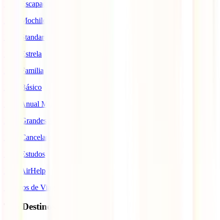
IATI Escapadinhas
IATI Mochileiro
IATI Standard
IATI Estrela
IATI Familia
IATI Básico
IATI Anual Multiviagem
IATI Grandes Viajantes
IATI Cancelamento Premium
IATI Estudos
IATI AirHelp
Seguros de Viagem
Top Destinos