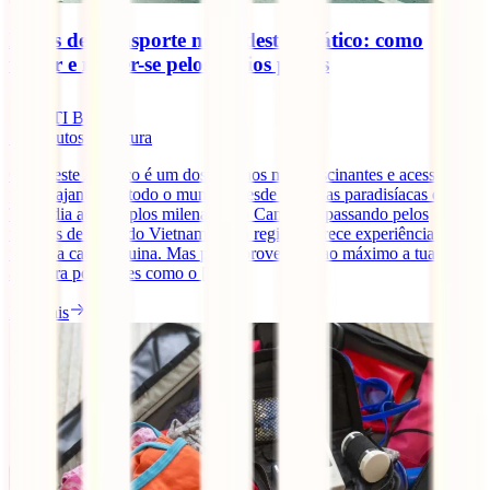
Meios de transporte no Sudeste Asiático: como
viajar e mover-se pelos vários países
IATI Blog
11
minutos de leitura
O Sudeste Asiático é um dos destinos mais fascinantes e acessíveis
para viajantes de todo o mundo. Desde as praias paradisíacas da
Tailândia aos templos milenares do Camboja, passando pelos
terraços de arroz do Vietname, esta região oferece experiências
únicas a cada esquina. Mas para aproveitares ao máximo a tua
aventura por países como o [...]
Ler mais