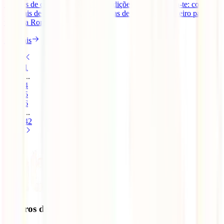
naturais de cortar a respiração e tradições vivas. Prepara-te: com este
guia vais descobrir as melhores dicas de viagem, um roteiro para
visitar a Roménia e toda [...]
Ler mais
1
...
4
5
6
...
42
Seguros de Viagem