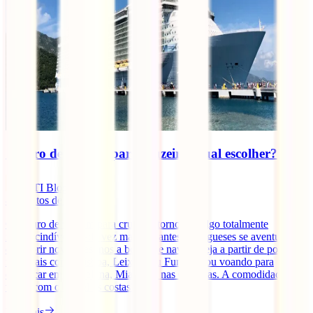
Seguro de viagem para cruzeiro: qual escolher?
IATI Blog
8
minutos de leitura
O seguro de viagem para cruzeiro tornou-se algo totalmente
imprescindível. Cada vez mais viajantes portugueses se aventuram a
descobrir novos destinos a bordo de navios, seja a partir de portos
nacionais como Lisboa, Leixões ou Funchal, ou voando para
embarcar em Barcelona, Miami ou nas Caraíbas. A comodidade de
viajar com o "hotel às costas" [...]
Ler mais