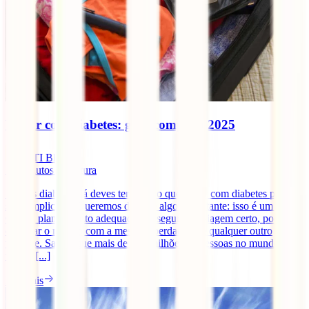
Viajar com diabetes: guia completo 2025
IATI Blog
16
minutos de leitura
Se tens diabetes, já deves ter ouvido que viajar com diabetes pode
ser complicado. Queremos dizer-te algo importante: isso é um mito!
Com o planeamento adequado e o seguro de viagem certo, podes
explorar o mundo com a mesma liberdade que qualquer outro
viajante. Sabias que mais de 460 milhões de pessoas no mundo
vivem [...]
Ler mais