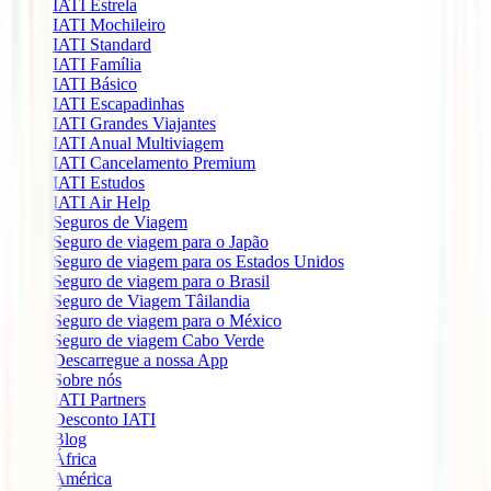
IATI Estrela
IATI Mochileiro
IATI Standard
IATI Família
IATI Básico
IATI Escapadinhas
IATI Grandes Viajantes
IATI Anual Multiviagem
IATI Cancelamento Premium
IATI Estudos
IATI Air Help
Seguros de Viagem
Seguro de viagem para o Japão
Seguro de viagem para os Estados Unidos
Seguro de viagem para o Brasil
Seguro de Viagem Tâilandia
Seguro de viagem para o México
Seguro de viagem Cabo Verde
Descarregue a nossa App
Sobre nós
IATI Partners
Desconto IATI
Blog
África
América