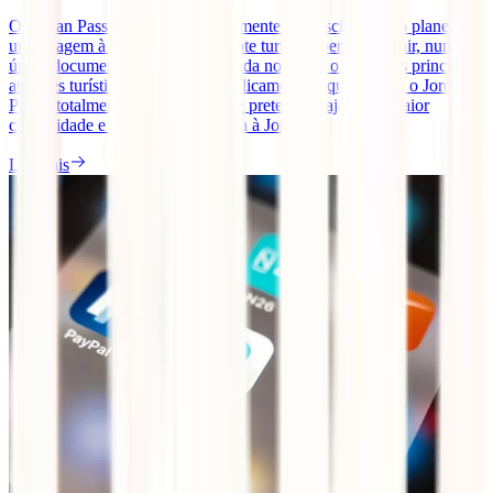
O Jordan Pass tornou-se absolutamente imprescindível ao planear
uma viagem à Jordânia. Este pacote turístico permite reunir, num
único documento, o visto de entrada no país e o acesso às principais
atrações turísticas. Neste guia explicamos por que motivo o Jordan
Pass é totalmente indispensável se pretende viajar com maior
comodidade e poupar na sua visita à Jordânia.
Ler mais