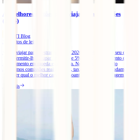
As melhores cartões para viajar sem comissões
(2026)
IATI Blog
3
minutos de leitura
Se vai viajar para o estrangeiro em 2026, escolher bem o seu cartão
pode permitir-lhe poupar entre 2% e 5% em cada pagamento ou
levantamento em moeda estrangeira. Neste guia atualizado
analisamos comissões reais, limites, taxas de câmbio e ajudamo-lo a
perceber qual o melhor cartão consoante o seu tipo de viagem.
Ler mais