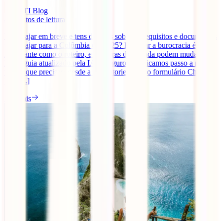
IATI Blog
8
minutos de leitura
Vais viajar em breve e tens dúvidas sobre os requisitos e documentos
para viajar para a Colômbia em 2025? Preparar a burocracia é tão
importante como o roteiro, e as regras de entrada podem mudar.
Neste guia atualizado pela IATI Seguros, explicamos passo a passo
tudo o que precisas: desde a obrigatoriedade do formulário Check-
Mig [...]
Ler mais