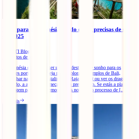
Visto para a Indonésia: Tudo o que precisas de saber
em 2025
IATI Blog
7
minutos de leitura
A Indonésia continua a ser um dos destinos de sonho para os
viajantes portugueses. Seja para explorar os templos de Bali,
mergulhar nas águas cristalinas de Raja Ampat ou ver os dragões de
Komodo, a aventura começa com a preparação. Se estás a planear a
tua viagem para 2025, temos ótimas notícias: o processo de [...]
Ler mais