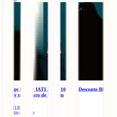
Orange Friday IATI 2025: 10% de Desconto Black
Friday no Seguro de Viagem
IATI Blog
7
minutos de leitura