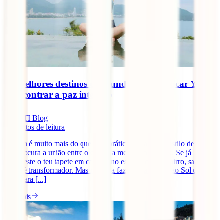
Os melhores destinos do mundo para praticar Yoga
(e encontrar a paz interior)
IATI Blog
5
minutos de leitura
O yoga é muito mais do que uma prática física; é um estilo de vida
que procura a união entre o corpo, a mente e o espírito. Se já
estendeste o teu tapete em casa ou no estúdio do teu bairro, sabes
como é transformador. Mas imagina fazer a Saudação ao Sol com
vista para [...]
Ler mais