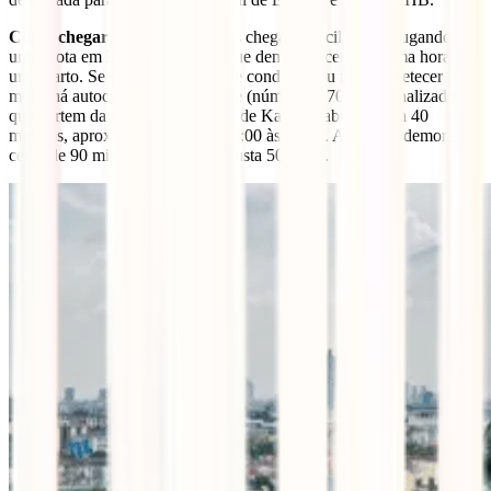
Como chegar a Erawan?
Podes chegar lá facilmente alugando
uma mota em Kanchanaburi, o que demorará cerca de uma hora e
um quarto. Se não tiveres carta de condução ou não te apetecer ir de
mota, há autocarros para o parque (número 8170, bem sinalizados)
que partem da estação rodoviária de Kanchanaburi a cada 40
minutos, aproximadamente, das 8:00 às 17:00. A viagem demora
cerca de 90 minutos e o bilhete custa 50 THB.