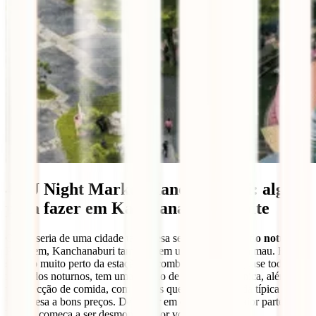
4. JJ Night Market Kanchanaburi: algo
para fazer em Kanchanaburi à noite
O que seria de uma cidade tailandesa sem o seu
mercado noturno?
Pois bem, Kanchanaburi também tem um, e não é nada mau. Está
situado muito perto da estação de comboios e, como quase todos os
mercados noturnos, tem uma secção de roupa e eletrónica, além de
uma secção de comida, com bancas que servem comida típica
tailandesa a bons preços. Deves ter em conta que a maior parte das
bancas começa a ser desmontada por volta das 21:30.