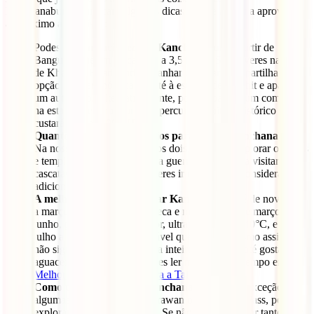
Kanchanaburi, aqui ficam algumas dicas para te ajudar a aproveitar
ao máximo a tua visita:
Podes
chegar facilmente a Kanchanaburi
a partir de
Banguecoque em cerca de 3 a 3,5 horas. Se estiveres na zona
de Khaosan Road, podes apanhar uma carrinha partilhada. A
opção mais económica é ir até à estação de Mochit e apanhar
um autocarro. Alternativamente, podes apanhar um comboio
na estação de Thonburi, um percurso bonito e histórico que te
custará apenas 100 THB.
Quantos dias são necessários para visitar Kanchanaburi?
Na nossa opinião, pelo menos dois. Um para explorar os sítios
e templos relacionados com a guerra e outro para visitar as
cascatas de Erawan. Se quiseres ir com calma, considera
adicionar mais um dia.
A melhor altura para visitar Kanchanaburi
é de novembro
a março, durante a estação seca e mais fresca. De março a
junho, pode fazer muito calor, ultrapassando os 40°C, e de
julho a outubro é mais provável que chova. Mesmo assim,
não significa que chova o dia inteiro, e poderás até gostar dos
aguaceiros refrescantes. Podes ler mais sobre o tempo em
Melhor altura para viajar para a Tailândia.
Como te deslocares em Kanchanaburi?
Com exceção de
algumas atividades, como Erawan ou o Hellfire Pass, podes
explorar Kanchanaburi a pé. Se não quiseres andar tanto, não