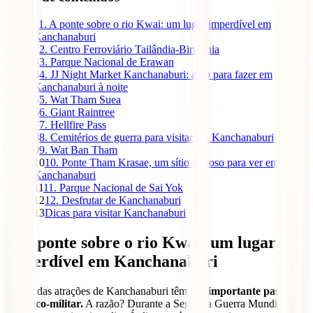
1
1. A ponte sobre o rio Kwai: um lugar imperdível em
Kanchanaburi
2
2. Centro Ferroviário Tailândia-Birmânia
3
3. Parque Nacional de Erawan
4
4. JJ Night Market Kanchanaburi: algo para fazer em
Kanchanaburi à noite
5
5. Wat Tham Suea
6
6. Giant Raintree
7
7. Hellfire Pass
8
8. Cemitérios de guerra para visitar em Kanchanaburi
9
9. Wat Ban Tham
10
10. Ponte Tham Krasae, um sítio curioso para ver em
Kanchanaburi
11
11. Parque Nacional de Sai Yok
12
12. Desfrutar de Kanchanaburi
13
Dicas para visitar Kanchanaburi
1. A ponte sobre o rio Kwai: um lugar
imperdível em Kanchanaburi
Várias das atrações de Kanchanaburi têm
um importante passado
histórico-militar.
A razão? Durante a Segunda Guerra Mundial, os