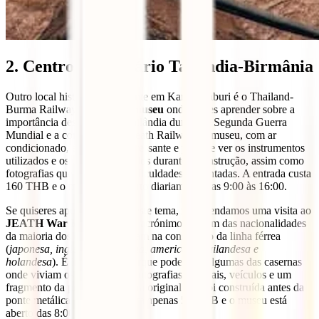
2. Centro Ferroviário Tailândia-Birmânia
Outro local histórico importante em Kanchanaburi é o Thailand-
Burma Railway Centre, um
museu
onde podes aprender sobre a
importância desta parte da Tailândia durante a Segunda Guerra
Mundial e a construção da Death Railway. O museu, com ar
condicionado, é bastante interessante e permite ver os instrumentos
utilizados e os uniformes usados durante a construção, assim como
fotografias que mostram as dificuldades enfrentadas. A entrada custa
160 THB e o museu está aberto diariamente das 9:00 às 16:00.
Se quiseres aprofundar mais este tema, recomendamos uma visita ao
JEATH War Museum
, cujo acrónimo provém das nacionalidades
da maioria dos que participaram na construção da linha férrea
(
japonesa, inglesa, australiana, americana, tailandesa e
holandesa
). É interessante porque podes ver algumas das casernas
onde viviam os prisioneiros, fotografias originais, veículos e um
fragmento da ponte de madeira original que foi construída antes da
ponte metálica. A entrada custa apenas 50 THB e o museu está
aberto das 8:00 às 18:00.