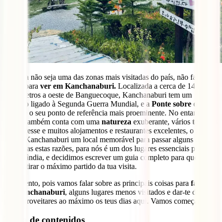
Embora não seja uma das zonas mais visitadas do país, não faltam
coisas para
ver em Kanchanaburi.
Localizada a cerca de 140
quilómetros a oeste de Banguecoque, Kanchanaburi tem um
passado ligado à Segunda Guerra Mundial, e a
Ponte sobre o Rio
Kwai
é o seu ponto de referência mais proeminente. No entanto, a
região também conta com uma
natureza
exuberante, vários
templos
de interesse e muitos alojamentos e restaurantes excelentes, o que
faz de Kanchanaburi um local memorável para passar alguns dias.
Por todas estas razões, para nós é um dos lugares essenciais para ver
na Tailândia, e decidimos escrever um guia completo para que
possas tirar o máximo partido da tua visita.
Fica atento, pois vamos falar sobre as principais coisas para
fazer
em Kanchanaburi
, alguns lugares menos visitados e dar-te dicas
para aproveitares ao máximo os teus dias aqui. Vamos começar!
Tabla de contenidos