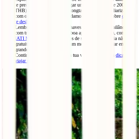
te preocupes, pois podes alugar uma mota (cerca de 200
THB) ou negociar com um songtaew. Para te familiarizares
com os transportes, recomendamos o nosso guia sobre
como
te deslocares na Tailândia.
Lembra-te de que uma das chaves para viajar na Tailândia
com tranquilidade é ter uma boa apólice de viagem, como a
IATI Mochileiro.
Os cuidados de saúde na Tailândia não são
gratuitos e qualquer visita a um médico pode resultar em
grandes despesas.
Continua a preparar-te para a tua viagem com estas
dicas para
viajar para a Tailândia.