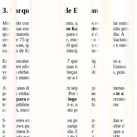
3. Parque Nacional de Erawan
Mudando completamente de assunto, queremos recomendar outra
das coisas essenciais para
fazer em Kanchanaburi
e a razão pela
qual a maioria dos viajantes vem para esta parte da Tailândia. A
cerca de 75 quilómetros da cidade, encontra-se o Parque Nacional
de Erawan, que se estende por 550 quilómetros quadrados e onde as
cascatas de Erawan são o ponto principal de interesse.
Estas cascatas são compostas por 7 quedas de água situadas a
diferentes níveis, banhadas por águas turquesa. O nome “Erawan”
vem do elefante branco de três cabeças da mitologia hindu, pois a
última e maior cascata assemelha-se a ele.
As cascatas de Erawan não são um segredo, e por isso centenas de
pessoas visitam-nas todos os dias. Por isso,
aconselhamos-te a
seguir para os níveis superiores logo que chegues.
O percurso
tem 2 quilómetros de comprimento e, após as duas primeiras
cascatas, encontrarás a paz que tanto procuras.
Se quiseres explorar o parque ao teu próprio ritmo, há tendas e
bungalows para alugar dentro do parque, e também uma série de
alojamentos bonitos perto da entrada. Deves ter em conta que a taxa
de entrada para o Parque Nacional de Erawan é de 300 THB.