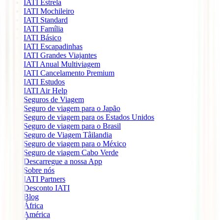
IATI Estrela
IATI Mochileiro
IATI Standard
IATI Família
IATI Básico
IATI Escapadinhas
IATI Grandes Viajantes
IATI Anual Multiviagem
IATI Cancelamento Premium
IATI Estudos
IATI Air Help
Seguros de Viagem
Seguro de viagem para o Japão
Seguro de viagem para os Estados Unidos
Seguro de viagem para o Brasil
Seguro de Viagem Tâilandia
Seguro de viagem para o México
Seguro de viagem Cabo Verde
Descarregue a nossa App
Sobre nós
IATI Partners
Desconto IATI
Blog
África
América