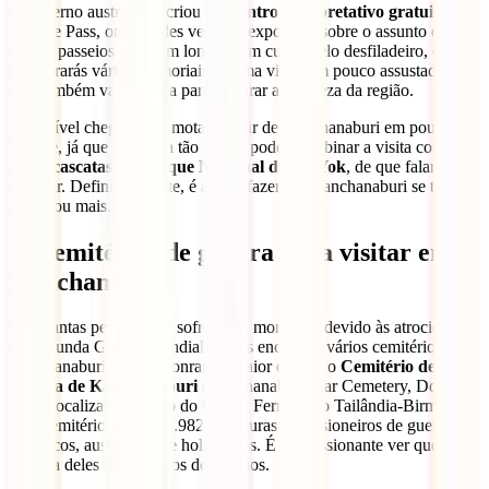
O governo australiano criou um
centro interpretativo gratuito
em
Hellfire Pass, onde podes ver uma exposição sobre o assunto e fazer
alguns passeios a pé (um longo e um curto) pelo desfiladeiro, onde
encontrarás vários memoriais. É uma visita um pouco assustadora,
mas também vale a pena para admirar a natureza da região.
É possível chegar lá de mota a partir de Kanchanaburi em poucas
horas e, já que vais para tão longe, podes combinar a visita com uma
ida às
cascatas do Parque Nacional de Sai Yok
, de que falaremos
a seguir. Definitivamente, é algo a fazer em Kanchanaburi se tiveres
3 dias ou mais.
8. Cemitérios de guerra para visitar em
Kanchanaburi
Com tantas pessoas que sofreram e morreram devido às atrocidades
da Segunda Guerra Mundial, podes encontrar vários cemitérios em
Kanchanaburi para as honrar. O maior deles é o
Cemitério de
Guerra de Kanchanaburi
(Kanchanaburi War Cemetery, Don-
Rak), localizado ao lado do Centro Ferroviário Tailândia-Birmânia.
Este cemitério contém 6.982 sepulturas de prisioneiros de guerra
britânicos, australianos e holandeses. É impressionante ver que a
maioria deles tinha menos de 30 anos.