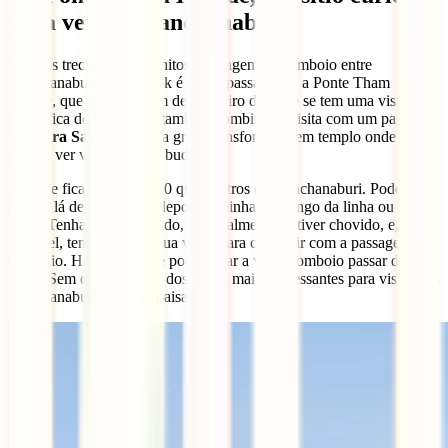
para ver em Kanchanaburi
Um dos trechos mais bonitos da viagem de comboio entre
Kanchanaburi e Nam Tok é o que passa sobre a Ponte Tham
Krasae, que atravessa um desfiladeiro de onde se tem uma vista
magnífica do rio. Podes também combinar a visita com um passeio a
Wat Kra Sae Cave
, uma gruta transformada em templo onde se
podem ver vários altares budistas.
A ponte fica a cerca de 50 quilómetros de Kanchanaburi. Podes
chegar lá de comboio e depois caminhar ao longo da linha ou ir de
mota. Tenha muito cuidado, especialmente se tiver chovido, e, se
possível, tenta marcar a tua visita para coincidir com a passagem do
comboio. Há zonas onde podes ficar a ver o comboio passar de
perto. Sem dúvida, é um dos locais mais interessantes para visitar em
Kanchanaburi pela sua paisagem.