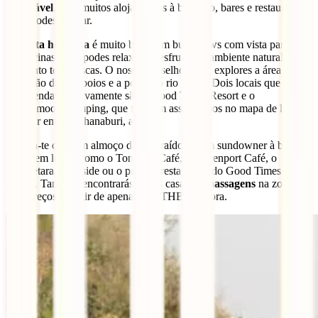
agradável
, com muitos alojamentos à beira-rio, bares e restaurantes
onde podes relaxar.
A
oferta hoteleira
é muito boa, com bungalows com vista para o rio
ou piscinas onde podes relaxar e desfrutar do ambiente natural
enquanto te refrescas. O nosso conselho é que explores a área entre
a estação de comboios e a ponte do rio Kwai. Dois locais que
recomendamos vivamente são o Good Times Resort e o
Honeymoon Camping, que também assinalámos no mapa de locais
a visitar em Kanchanaburi, abaixo.
Delicia-te com um almoço descontraído ou um sundowner à beira
do rio em locais como o Tongkan Café, o Davenport Café, o
Keereetara Riverside ou o próprio restaurante do Good Times
Resort. Também encontrarás várias casas de
massagens
na zona,
com preços a partir de apenas 150 THB por hora.