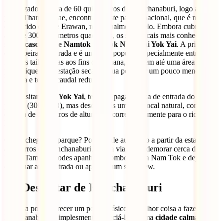
Localizado a cerca de 60 quilómetros de Kanchanaburi, logo após a
ponte Tham Krasae, encontra-se este parque nacional, que é menos
conhecido do que Erawan, mas igualmente belo. Embora cubra uma
área de 300 quilómetros quadrados, os seus locais mais conhecidos
são as
cascatas de Namtok Sai Yok Noi e Sai Yok Yai
. A primeira
está à beira da estrada e é um local popular, especialmente entre as
famílias tailandesas aos fins de semana, pois tem até uma área para
piqueniques. Na estação seca, a água pode ser um pouco menos
límpida e ter um caudal reduzido.
Para visitar o
Sai Yok Yai
, terás de pagar a taxa de entrada do
parque (300 THB), mas descobrirás um belo local natural, com uma
cascata de 10 metros de altura que corre diretamente para o rio
Kwai.
Como chegar ao parque? Podes ir de autocarro a partir da estação de
autocarros de Kanchanaburi, com a viagem a demorar cerca de 2
horas. Também podes apanhar o comboio para Nam Tok e depois
caminhar até à entrada ou apanhar um songtaew.
12. Desfrutar de Kanchanaburi
Embora possa parecer um pouco básico, a melhor coisa a fazer em
Kanchanaburi é simplesmente apreciá-la. É uma
cidade calma e