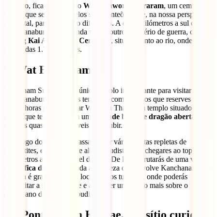
Ao lado, fica o Cemitério
Wat Thaworn Wararam
, um cemitério
chinês que se destaca pelos seus panteões, que, na nossa perspetiva
ocidental, parecem muito diferentes. A dois quilómetros a sul de
Kanchanaburi, podes ainda visitar outro cemitério de guerra, o
Chong Kai Allied War Cemetery
, situado junto ao rio, onde estão
sepultadas 1.740 pessoas.
9. Wat Ban Tham
Wat Tham Suea não é o único templo interessante para visitar em
Kanchanaburi. Se tiveres tempo, recomendamos que reserves um
par de horas para explorar Wat Ban Tham, um templo situado numa
colina que te recebe com uma
grande boca de dragão aberta
e
escadas quase intermináveis para subir.
Ao longo do percurso, passarás por várias grutas repletas de
estalactites, estalagmites e altares budistas, até chegares ao topo, a
200 metros acima do nível do mar. De lá, desfrutarás de uma
vista
magnífica do rio
e de toda a natureza que envolve Kanchanaburi. A
entrada é gratuita e é um local menos turístico, onde poderás
aproveitar a tranquilidade e aprender um pouco mais sobre o
quotidiano dos monges budistas.
10. Ponte Tham Krasae, um sítio curioso