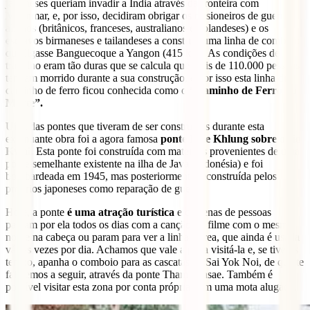
japoneses queriam invadir a Índia através da fronteira com
Myanmar, e, por isso, decidiram obrigar os prisioneiros de guerra
aliados (britânicos, franceses, australianos e holandeses) e os
escravos birmaneses e tailandeses a construir uma linha de comboio
que ligasse Banguecoque a Yangon (415 km). As condições de
trabalho eram tão duras que se calcula que mais de 110.000 pessoas
tenham morrido durante a sua construção, e por isso esta linha de
caminho de ferro ficou conhecida como o
“Caminho de Ferro da
Morte”.
Uma das pontes que tiveram de ser construídas durante esta
extenuante obra foi a agora famosa
ponte Mae Khlung sobre o rio
Kwai.
Esta ponte foi construída com materiais provenientes de uma
ponte semelhante existente na ilha de Java (Indonésia) e foi
bombardeada em 1945, mas posteriormente reconstruída pelos
próprios japoneses como reparação de guerra.
Hoje, a ponte
é uma atração turística
e centenas de pessoas
passam por ela todos os dias com a canção do filme com o mesmo
nome na cabeça ou param para ver a linha férrea, que ainda é usada
várias vezes por dia. Achamos que vale a pena visitá-la e, se tiveres
tempo, apanha o comboio para as cascatas de Sai Yok Noi, de que te
falaremos a seguir, através da ponte Tham Krasae. Também é
possível visitar esta zona por conta própria com uma mota alugada.