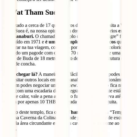
5. Wat Tham Suea
Localizado a cerca de 17 quilómetros da cidade, uma visita a Wat
Tham Suea é, na nossa opinião, um dos pontos obrigatórios
em
Kanchanaburi.
O chamado “Templo da Caverna do Tigre” foi
construído em 1971 e
é um dos templos mais fotogénicos
que vais
encontrar na tua viagem, composto por vários edifícios coloridos,
incluindo um pagode com cerca de 70 metros de altura e uma
estátua de Buda de 18 metros dentro de uma grande estrutura em
forma de concha.
Como chegar lá?
A maneira mais fácil é de mota, que podes usar
para visitar outros locais em Kanchanaburi que já mencionámos.
Também podes negociar um
songtaew
. Como o templo fica numa
colina com uma escadaria de 157 degraus e normalmente está
bastante calor, vale a pena apanhar o funicular, que te leva até à
entrada por apenas 10 THB. A entrada no templo é gratuita.
Ao lado deste templo, fica o
Wat Tham Khao Noi,
ou “Templo da
Pequena Caverna da Colina”, de onde podes desfrutar de excelentes
vistas da área circundante e visitar a caverna que dá nome ao
templo.