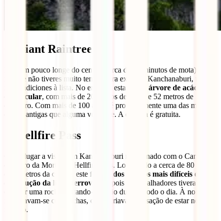
6. Giant Raintree
Fica um pouco longe do centro (cerca de 30 minutos de mota), por
isso, se não tiveres muito tempo para explorar Kanchanaburi, talvez
não a adiciones à lista. No entanto, esta é uma
árvore de acácia
espetacular
, com mais de 20 metros de altura e 52 metros de
diâmetro. Com mais de 100 anos, é provavelmente uma das maiores
e mais antigas que alguma vez viste. A entrada é gratuita.
7. Hellfire Pass
Outro lugar a visitar em Kanchanaburi relacionado com o Caminho
de Ferro da Morte é o Hellfire Pass. Localizado a cerca de 80
quilómetros da cidade, este foi
um dos trechos mais difíceis da
construção da linha ferroviária
, pois os trabalhadores tiveram de
destruir uma rocha cortando-a à mão durante todo o dia. À noite,
iluminavam-se com tochas, o que criava a sensação de estar no
inferno.