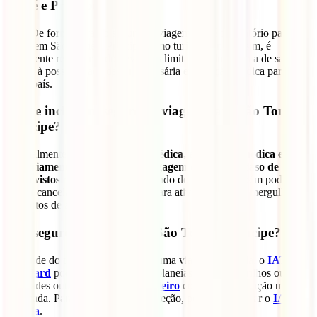
Tomé e Príncipe?
Não. De forma geral, o seguro de viagem não é obrigatório para
entrar em São Tomé e Príncipe como turista. Ainda assim, é
fortemente recomendado devido às limitações do sistema de saúde
local e à possibilidade de ser necessária evacuação médica para
outro país.
O que inclui um seguro de viagem para São Tomé e
Príncipe?
Normalmente inclui
assistência médica, evacuação médica e
repatriamento, cobertura de bagagem e apoio em caso de
imprevistos na viagem
. Dependendo do seguro, também pode
incluir cancelamento e cobertura para atividades como mergulho ou
desportos de aventura.
Que seguro escolher para São Tomé e Príncipe?
Depende do tipo de viagem. Para uma viagem tranquila, o
IATI
Standard
pode ser suficiente. Se planeias mergulho, trilhos ou
atividades outdoor, o
IATI Mochileiro
costuma ser a opção mais
adequada. Para maior nível de proteção, podes considerar o
IATI
Estrela
.