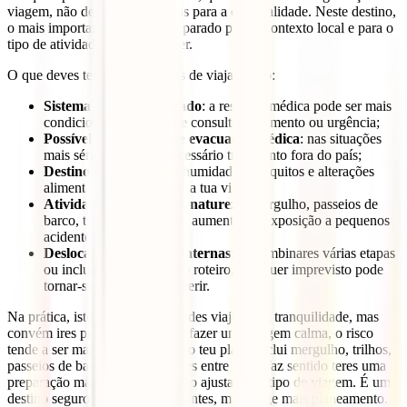
viagem, não deves olhar apenas para a criminalidade. Neste destino,
o mais importante é estares preparado para o contexto local e para o
tipo de atividades que vais fazer.
O que deves ter em conta antes de viajar é isto:
Sistema sanitário limitado
: a resposta médica pode ser mais
condicionada em caso de consulta, tratamento ou urgência;
Possível necessidade de evacuação médica
: nas situações
mais sérias, pode ser necessário tratamento fora do país;
Destino tropical
: calor, humidade, mosquitos e alterações
alimentares podem afetar a tua viagem;
Atividades no mar e na natureza
: mergulho, passeios de
barco, trilhos e excursões aumentam a exposição a pequenos
acidentes;
Deslocações e ligações internas
: se combinares várias etapas
ou incluíres o Príncipe no roteiro, qualquer imprevisto pode
tornar-se mais difícil de gerir.
Na prática, isto significa que podes viajar com tranquilidade, mas
convém ires preparado. Se vais fazer uma viagem calma, o risco
tende a ser mais controlável; se o teu plano inclui mergulho, trilhos,
passeios de barco ou deslocações entre ilhas, faz sentido teres uma
preparação maior e uma proteção ajustada ao tipo de viagem. É um
destino seguro para muitos viajantes, mas exige mais planeamento.