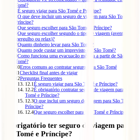
Tomé?
3
É seguro viajar para São Tomé e Príncipe?
4
O que deve incluir um seguro de viagem para São Tomé e
Príncipe?
5
Que seguro escolher para São Tomé e Príncipe?
6
Que seguro escolher segundo o tipo de viagem (aventura,
mergulho ou relax)?
7
Quanto dinheiro levar para São Tomé?
8
Quanto pode custar um imprevisto em São Tomé?
9
Como funciona uma evacuação médica a partir de São
Tomé?
10
Erros comuns ao contratar seguro para São Tomé
11
Checklist final antes de viajar
12
Perguntas Frequentes
12.1
É seguro viajar para São Tomé e Príncipe?
12.2
É obrigatório contratar seguro de viagem para São
Tomé e Príncipe?
12.3
O que inclui um seguro de viagem para São Tomé e
Príncipe?
12.4
Que seguro escolher para São Tomé e Príncipe?
É obrigatório ter seguro de viagem para
São Tomé e Príncipe?