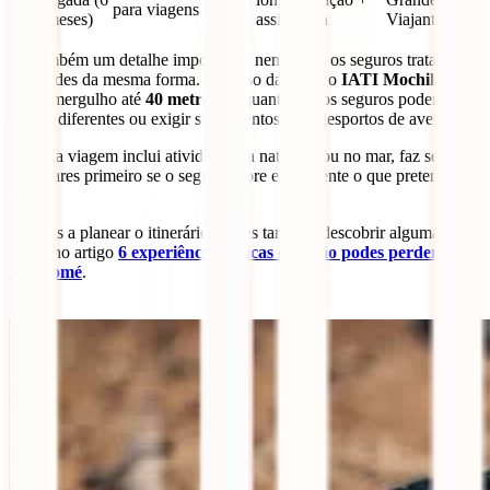
para viagens longas
a 12 meses)
assistência
Viajantes
Há também um detalhe importante: nem todos os seguros tratam as
atividades da mesma forma. No caso da IATI, o
IATI Mochileiro
inclui mergulho até
40 metros
, enquanto outros seguros podem ter
limites diferentes ou exigir suplementos para desportos de aventura.
Se a tua viagem inclui atividades na natureza ou no mar, faz sentido
verificares primeiro se o seguro cobre exatamente o que pretendes
fazer.
Se estás a planear o itinerário, podes também descobrir algumas
ideias no artigo
6 experiências únicas que não podes perder em
São Tomé
.