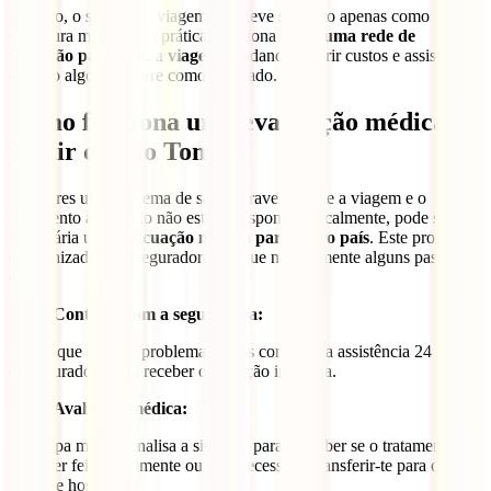
Por isso, o seguro de viagem não deve ser visto apenas como
cobertura médica. Na prática, funciona como
uma rede de
proteção para toda a viagem
, ajudando a gerir custos e assistência
quando algo não corre como planeado.
Como funciona uma evacuação médica a
partir de São Tomé?
Se tiveres um problema de saúde grave durante a viagem e o
tratamento adequado não estiver disponível localmente, pode ser
necessária uma
evacuação médica para outro país
. Este processo
é organizado pela seguradora e segue normalmente alguns passos
claros.
Contacto com a seguradora:
Assim que surge o problema, deves contactar a assistência 24 horas
da seguradora para receber orientação imediata.
Avaliação médica:
A equipa médica analisa a situação para perceber se o tratamento
pode ser feito localmente ou se é necessário transferir-te para outra
unidade hospitalar.