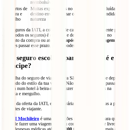
reembolsáveis
Desportos de
Muitas experiências no
Atividades incluídas,
aventura e
destino envolvem mar ou
limites e profundidade do
mergulho
natureza
mergulho
Nos seguros da IATI, a cobertura de cancelamento (existente para
quase todos os seguros) é opcional e deve ser adicionada no
momento da compra ou até
7 dias após a reserva da viagem
. Se
deixares passar esse prazo, já não poderás incluí-la.
Que seguro escolher para São Tomé e
Príncipe?
A escolha do seguro de viagem para São Tomé e Príncipe depende
sobretudo do estilo da tua viagem. Não é a mesma coisa passar uma
semana num hotel à beira-mar ou fazer trilhos, excursões na
natureza e mergulho.
Dentro da oferta da IATI, existem várias opções adaptadas a perfis
diferentes de viajante.
O
IATI Mochileiro
é uma das opções mais completas para quem
pretende fazer uma viagem ativa ou com atividades ao ar livre.
Inclui despesas médicas até
1.000.000 €
, cobertura para mais de
60