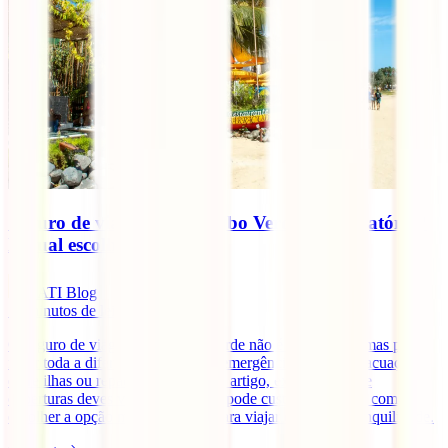
Seguro de viagem para Cabo Verde: é obrigatório?
E qual escolher?
IATI Blog
11
minutos de leitura
O seguro de viagem para Cabo Verde não é obrigatório, mas pode
fazer toda a diferença em caso de emergência médica, evacuação
entre ilhas ou repatriamento. Neste artigo, explicamos que
coberturas deves valorizar, quanto pode custar o seguro e como
escolher a opção mais adequada para viajar com mais tranquilidade.