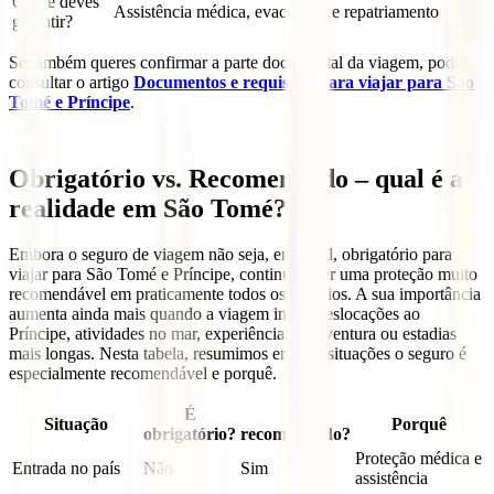
O que deves
Assistência médica, evacuação e repatriamento
garantir?
Se também queres confirmar a parte documental da viagem, podes
consultar o artigo
Documentos e requisitos para viajar para São
Tomé e Príncipe
.
Obrigatório vs. Recomendado – qual é a
realidade em São Tomé?
Embora o seguro de viagem não seja, em geral, obrigatório para
viajar para São Tomé e Príncipe, continua a ser uma proteção muito
recomendável em praticamente todos os cenários. A sua importância
aumenta ainda mais quando a viagem inclui deslocações ao
Príncipe, atividades no mar, experiências de aventura ou estadias
mais longas. Nesta tabela, resumimos em que situações o seguro é
especialmente recomendável e porquê.
É
É
Situação
Porquê
obrigatório?
recomendado?
Proteção médica e
Entrada no país
Não
Sim
assistência