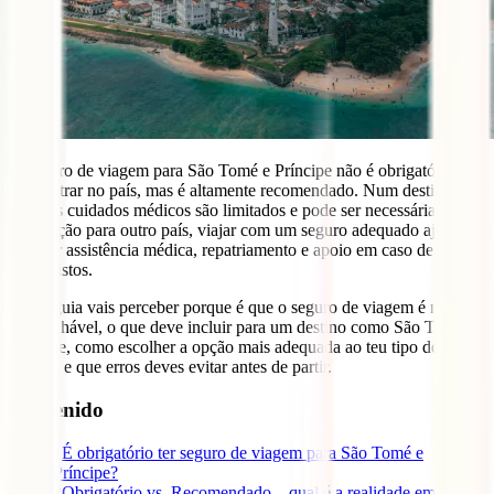
O seguro de viagem para São Tomé e Príncipe não é obrigatório
para entrar no país, mas é altamente recomendado. Num destino
onde os cuidados médicos são limitados e pode ser necessária
evacuação para outro país, viajar com um seguro adequado ajuda a
garantir assistência médica, repatriamento e apoio em caso de
imprevistos.
Neste guia vais perceber porque é que o seguro de viagem é muito
aconselhável, o que deve incluir para um destino como São Tomé e
Príncipe, como escolher a opção mais adequada ao teu tipo de
viagem e que erros deves evitar antes de partir.
Contenido
1
É obrigatório ter seguro de viagem para São Tomé e
Príncipe?
2
Obrigatório vs. Recomendado – qual é a realidade em São