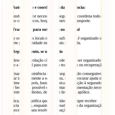
Autorização e coordenação da assistência:
Se a transferência for necessária, a seguradora coordena todo o
processo com médicos, hospitais e meios de transporte.
Transporte para outro país ou hospital
Quando os recursos locais não são suficientes, é organizado o
transporte para a unidade médica mais adequada.
Repatriamento, se necessário
Dependendo da evolução clínica, pode depois ser organizado o
regresso a Portugal para continuar o tratamento ou recuperação.
Se precisares de assistência médica urgente e não conseguires
contactar imediatamente a seguradora, deves procurar ajuda médica
local primeiro. Depois, basta comunicar a situação à seguradora com
a maior brevidade possível e apresentar a documentação necessária
para eventual reembolso, dentro dos limites da apólice.
Na prática, isto significa que a prioridade é sempre receber
assistência médica, enquanto a seguradora trata da organização e do
apoio necessário para resolver a situação.