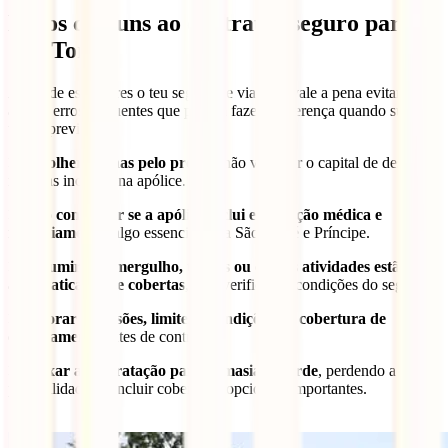
Erros comuns ao contratar seguro para
São Tomé
Antes de escolheres o teu seguro de viagem, vale a pena evitar
alguns erros frequentes que podem fazer a diferença quando surge
um imprevisto.
❌
Escolher apenas pelo preço
e não verificar o capital de despesas
médicas incluído na apólice.
❌
Não confirmar se a apólice inclui evacuação médica e
repatriamento
, algo essencial para São Tomé e Príncipe.
❌
Assumir que mergulho, trilhos ou outras atividades estão
automaticamente cobertas
, sem verificar as condições do seguro.
❌
Ignorar exclusões, limites e condições da cobertura de
cancelamento
antes de contratar.
❌
Deixar a contratação para demasiado tarde
, perdendo a
possibilidade de incluir coberturas opcionais importantes.