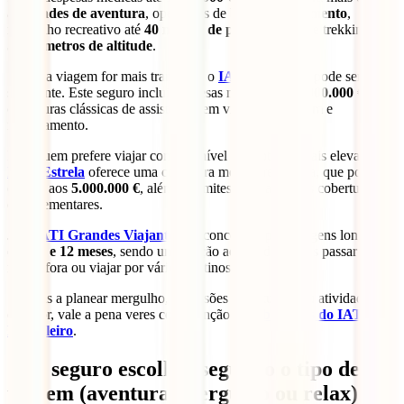
atividades de aventura
, operações de
busca e salvamento
,
mergulho recreativo até
40 metros de profundidade
e trekking até
5.400 metros de altitude
.
Se a tua viagem for mais tranquila, o
IATI Standard
pode ser
suficiente. Este seguro inclui despesas médicas até
1.000.000 €
e
coberturas clássicas de assistência em viagem, bagagem e
repatriamento.
Para quem prefere viajar com um nível de proteção mais elevado, o
IATI Estrela
oferece uma cobertura médica reforçada, que pode
chegar aos
5.000.000 €
, além de limites mais altos nas coberturas
complementares.
Já o
IATI Grandes Viajantes
foi concebido para viagens longas,
entre
6 e 12 meses
, sendo uma opção adequada se vais passar vários
meses fora ou viajar por vários destinos.
Se estás a planear mergulho, excursões na natureza ou atividades
outdoor, vale a pena veres com atenção as
coberturas do IATI
Mochileiro
.
Que seguro escolher segundo o tipo de
viagem (aventura, mergulho ou relax)?