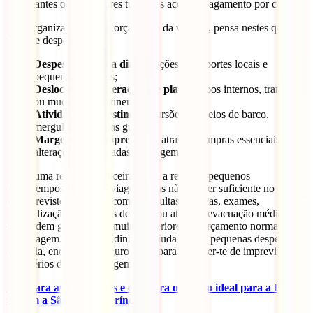
restaurantes ou operadores turísticos aceitam pagamento por cartão.
Para organizar melhor o orçamento da viagem, pensa nestes quatro
tipos de despesas:
Despesas do dia a dia
: refeições, transportes locais e
pequenas compras;
Deslocações e alterações de planos
: voos internos, transferes
ou mudanças de itinerário;
Atividades no destino
: excursões, passeios de barco,
mergulho ou visitas guiadas;
Margem para imprevistos
: atrasos, compras essenciais ou
alterações inesperadas na viagem.
Levar uma reserva financeira ajuda a resolver pequenos
contratempos durante a viagem, mas não vai ser suficiente no caso
de imprevistos maiores, como consultas médicas, exames,
hospitalização, alterações de voos ou até uma evacuação médica,
que podem gerar custos muito superiores ao orçamento normal de
uma viagem. Por isso, o dinheiro ajuda a gerir pequenas despesas do
dia a dia, enquanto o seguro serve para proteger-te de imprevistos
mais sérios durante a viagem.
Compara as coberturas e encontra o seguro ideal para a tua
viagem a São Tomé e Príncipe
.