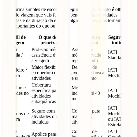
Uma forma simples de escolher o seguro mais adequado é olhar para
o tipo de viagem que vais fazer. Dependendo das atividades
planeadas e da duração da estadia, algumas coberturas tornam-se
mais importantes do que outras.
Perfil de
O que deves
Cobertura
Seguro mais
viagem
priorizar?
essencial
indicado
Viagem
Proteção médica e
Assistência
IATI
tranquila /
assistência durante
médica elevada +
Standard
resort
a viagem
repatriamento
Maior flexibilidade
Desportos de
Mochileiro /
IATI
e cobertura de
aventura + busca
aventura
Mochileiro
atividades
e salvamento
Cobertura
Mergulho e
Mergulho
específica para
IATI
atividades no
incluído até 40
atividades
Mochileiro
mar
metros
subaquáticas
IATI
Seguro com
Cobertura para
Desportos de
Mochileiro
atividades outdoor
mais de 60
aventura
ou IATI
incluídas
atividades
Estrela
Estadia
Cobertura de
IATI
Apólice pensada
prolongada (6
longa duração +
Grandes