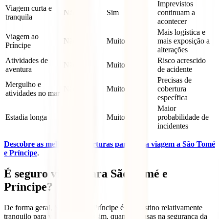
Imprevistos
Viagem curta e
Não
Sim
continuam a
tranquila
acontecer
Mais logística e
Viagem ao
Não
Muito
mais exposição a
Príncipe
alterações
Atividades de
Risco acrescido
Não
Muito
aventura
de acidente
Precisas de
Mergulho e
Não
Muito
cobertura
atividades no mar
específica
Maior
Estadia longa
Não
Muito
probabilidade de
incidentes
Descobre as melhores coberturas para a tua viagem a São Tomé
e Príncipe
.
É seguro viajar para São Tomé e
Príncipe?
De forma geral, São Tomé e Príncipe é um destino relativamente
tranquilo para viajar. Ainda assim, quando pensas na segurança da