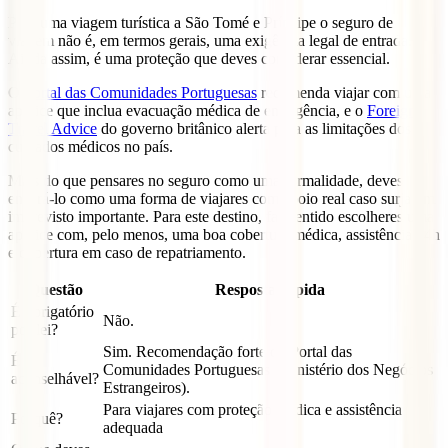
Para uma viagem turística a São Tomé e Príncipe o seguro de
viagem não é, em termos gerais, uma exigência legal de entrada.
Ainda assim, é uma proteção que deves considerar essencial.
O
Portal das Comunidades Portuguesas
recomenda viajar com uma
apólice que inclua evacuação médica de emergência, e o
Foreign
Travel Advice
do governo britânico alerta para as limitações dos
cuidados médicos no país.
Mais do que pensares no seguro como uma formalidade, deves
encará-lo como uma forma de viajares com apoio real caso surja um
imprevisto importante. Para este destino, faz sentido escolheres uma
apólice com, pelo menos, uma boa cobertura médica, assistência 24h
e cobertura em caso de repatriamento.
Questão
Resposta rápida
É obrigatório
Não.
por lei?
Sim. Recomendação forte do Portal das
É
Comunidades Portuguesas (Ministério dos Negócios
aconselhável?
Estrangeiros).
Para viajares com proteção médica e assistência
Porquê?
adequada