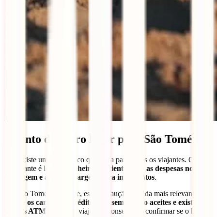
Quanto dinheiro levar para São Tomé?
Não existe um valor único que sirva para todos os viajantes. O mais
importante é levares
dinheiro suficiente para as despesas normais
da viagem e alguma margem para imprevistos
.
Em São Tomé e Príncipe, esta precaução é ainda mais relevante
porque
os cartões de crédito nem sempre são aceites e existem
poucos ATM
. Antes de viajar, é aconselhável confirmar se o hotel,