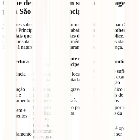
O que deve incluir um seguro de viagem
para São Tomé e Príncipe?
Se queres saber o que deve incluir um seguro de viagem para São
Tomé e Príncipe, consulta a tabela abaixo, com as
cinco coberturas
essenciais que deves verificar antes de contratar a apólice
. Num
destino insular com infraestruturas médicas limitadas e atividades
ligadas à natureza e ao mar, estas garantias fazem a diferença.
Porque é importante em
Cobertura
O que deves confirmar?
São Tomé e Príncipe?
Capital médico suficiente
Assistência
O sistema de saúde local
para consultas, exames
médica
tem capacidade limitada
ou hospitalização
Evacuação
Em situações mais graves
Transporte médico e
médica e
pode ser necessário
regresso ao país de
repatriamento
tratamento noutro país
origem incluídos
Uma perda ou atraso pode
Indemnização por roubo,
Bagagem e
complicar muito uma
perda ou atraso da
documentos
viagem a uma ilha
bagagem
Útil se tens voos
Se a cobertura é opcional
intercontinentais e
Cancelamento
e quando pode ser
reservas não
contratada