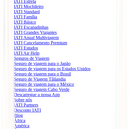
IATI Estrela
IATI Mochileiro
IATI Standard
IATI Família
IATI Básico
IATI Escapadinhas
IATI Grandes Viajantes
IATI Anual Multiviagem
IATI Cancelamento Premium
IATI Estudos
IATI Air Help
Seguros de Viagem
Seguro de viagem para o Japão
Seguro de viagem para os Estados Unidos
Seguro de viagem para o Brasil
Seguro de Viagem Tâilandia
Seguro de viagem para o México
Seguro de viagem Cabo Verde
Descarregue a nossa App
Sobre nós
IATI Partners
Desconto IATI
Blog
África
América