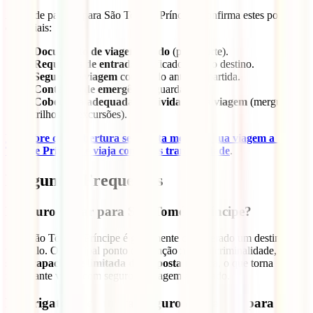
Antes de partires para São Tomé e Príncipe, confirma estes pontos
essenciais:
Documento de viagem válido
(passaporte).
Requisitos de entrada
verificados para o destino.
Seguro de viagem
contratado antes da partida.
Contactos de emergência
guardados.
Cobertura adequada às atividades da viagem
(mergulho,
trilhos ou excursões).
Descobre que cobertura se adapta melhor à tua viagem a São
Tomé e Príncipe e viaja com mais tranquilidade
.
Perguntas Frequentes
É seguro viajar para São Tomé e Príncipe?
Sim, São Tomé e Príncipe é geralmente considerado um destino
tranquilo. O principal ponto de atenção não é a criminalidade, mas
sim a
capacidade limitada de resposta médica
, o que torna
importante viajar com seguro de viagem adequado.
É obrigatório contratar seguro de viagem para São