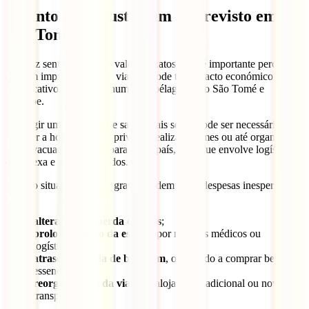
Quanto pode custar um imprevisto em
São Tomé?
Não faz sentido falar em valores exatos, mas é importante perceber
que um imprevisto numa viagem pode ter impacto económico
significativo, sobretudo num arquipélago como São Tomé e
Príncipe.
Se surgir um problema de saúde mais sério, pode ser necessário
recorrer a hospitalização privada, realizar exames ou até organizar
uma evacuação médica para outro país, algo que envolve logística
complexa e custos elevados.
Mesmo situações menos graves podem gerar despesas inesperadas,
como:
alterações ou perda de voos
;
prolongamento da estadia
por motivos médicos ou
logísticos;
atraso ou perda de bagagem
, obrigando a comprar bens
essenciais;
reorganização da viagem
, alojamento adicional ou novos
transportes.