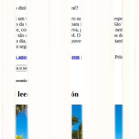
Quanto dinheiro levar para São Tomé?
Não há um valor único: leva dinheiro suficiente para as despesas
normais da viagem e uma margem para imprevistos. Em São Tomé e
Príncipe, convém reforçar essa reserva, porque os cartões nem
sempre são aceites e há poucos ATM. O dinheiro ajuda nas despesas
do dia a dia, mas para imprevistos graves o ideal é contar também
com um seguro de viagem.
Simula agora o teu seguro de viagem
para São Tomé e Príncipe.
Calcula o seu seguro
Sem comentários
Qué leer a continuación