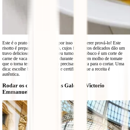
Este é o prato típico de Milão, por isso vais querer prová-lo! Este
risotto é preparado com açafrão, cujos filamentos delicados dão um
travo delicioso ao risotto. Por seu turno, o ossobuco é um corte de
carne de vaca que é cozinhado durante horas em molho de tomate
que o torna tenro, pelo que não precisas de faca para o cortar. Uma
dica: escolhe bem o restaurante e certifica-te que a receita é
autêntica.
Rodar os calcanhares nas Galerias Victorio
Emmanuel