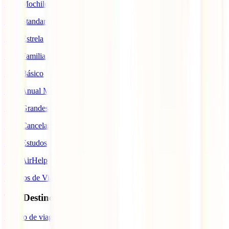
IATI Mochileiro
IATI Standard
IATI Estrela
IATI Familia
IATI Básico
IATI Anual Multiviagem
IATI Grandes Viajantes
IATI Cancelamento Premium
IATI Estudos
IATI AirHelp
Seguros de Viagem
Top Destinos
Seguro de viagem para o Japão