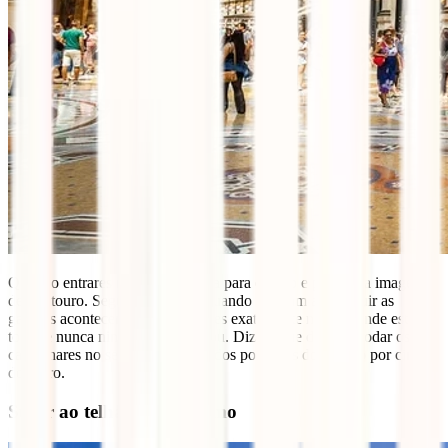
Quando entrares nas galerias olha para o chão e procura a imagem
de um touro. Segundo a lenda, quando estavam a construir as
galerias aconteceram três acidentes exatamente no sítio onde está o
touro e nunca ninguém se magoou. Dizem que dá sorte rodar os
calcanhares no sentido contrário dos ponteiros do relógio por cima
do touro.
Subir ao telhado do Duomo