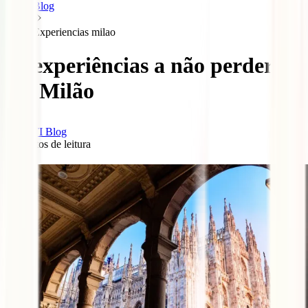
Blog
Experiencias milao
10 experiências a não perder
em Milão
IATI Blog
3
minutos de leitura
0