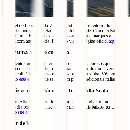
O painel de Leonardo da Vinci encontra-se no refeitório do
convento junto à Igreja Santa Maria delle Grazie. Como existe um
número limitado de visitas por dia aconselho que marques a tua
entrada com antecedência. Para isso visita a página oficial
aqui
.
Fazer uma aula de culinária
Certamente que vais querer replicar os pratos saborosos que
experimentaste em Milão, por isso nada melhor do que fazeres uma
aula de culinária numa escola profissional de cozinha. Vê, por
exemplo
esta
e
esta
, onde se ensinam pratos tradicionais italianos.
Assistir a um espetáculo no Teatro Alla Scala
O Teatro Alla Scala é um dos mais reputados a nível mundial. No
próprio dia por vezes conseguem-se preços mais baixos, tenta a tua
sorte no
site oficial
.
Andar de bicicleta