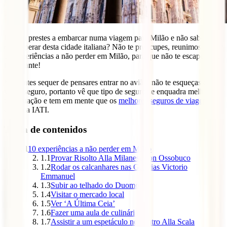
Estás a prestes a embarcar numa viagem para Milão e não sabes o
que esperar desta cidade italiana? Não te preocupes, reunimos para ti
10 experiências a não perder em Milão, para que não te escape nada
importante!
Mas antes sequer de pensares entrar no avião, não te esqueças de
viajar seguro, portanto vê que tipo de seguro se enquadra melhor na
tua situação e tem em mente que os
melhores seguros de viagem
estão na IATI.
Tabla de contenidos
1
10 experiências a não perder em Milão
1.1
Provar Risolto Alla Milanese con Ossobuco
1.2
Rodar os calcanhares nas Galerias Victorio
Emmanuel
1.3
Subir ao telhado do Duomo
1.4
Visitar o mercado local
1.5
Ver ‘A Última Ceia’
1.6
Fazer uma aula de culinária
1.7
Assistir a um espetáculo no Teatro Alla Scala