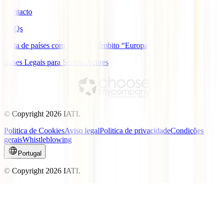
Contacto
FAQs
Lista de países com cobertura âmbito “Europa”
Bases Legais para Sorteio Açores
© Copyright
2026
IATI.
Politica de Cookies
Aviso legal
Politica de privacidade
Condições
gerais
Whistleblowing
Portugal
© Copyright
2026
IATI.