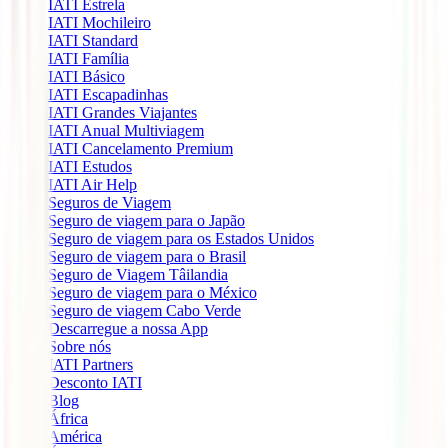
IATI Estrela
IATI Mochileiro
IATI Standard
IATI Família
IATI Básico
IATI Escapadinhas
IATI Grandes Viajantes
IATI Anual Multiviagem
IATI Cancelamento Premium
IATI Estudos
IATI Air Help
Seguros de Viagem
Seguro de viagem para o Japão
Seguro de viagem para os Estados Unidos
Seguro de viagem para o Brasil
Seguro de Viagem Tâilandia
Seguro de viagem para o México
Seguro de viagem Cabo Verde
Descarregue a nossa App
Sobre nós
IATI Partners
Desconto IATI
Blog
África
América