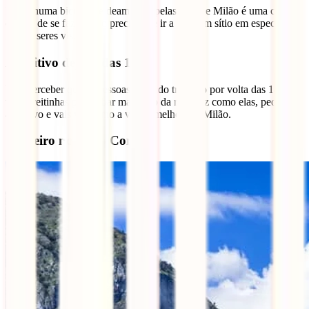
Pegar numa bicicleta e deambular pelas ruas de Milão é uma coisa
chique de se fazer. Não precisas de ir a nenhum sítio em especial, a
ideia é seres visto.
Aperitivo depois das 18:00
Vais perceber que as pessoas saem do trabalho por volta das 18:00 e
vão direitinhas para o bar mais giro da rua. Faz como elas, pede um
aperitivo e vais ver como a vida é melhor em Milão.
Cruzeiro no Lago Como