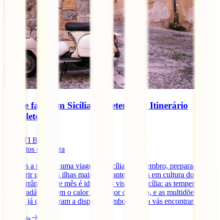
O que fazer em Sicília em setembro: Itinerário
completo
IATI Blog
7
minutos de leitura
Se estás a planear uma viagem à Sicília em setembro, prepara-te para
descobrir uma das ilhas mais fascinantes e ricas em cultura do
Mediterrâneo. Este mês é ideal para visitar a Sicília: as temperaturas
são agradáveis, sem o calor abrasador do verão, e as multidões de
turistas já começaram a dispersar, embora ainda vás encontrar [...]
Ler mais