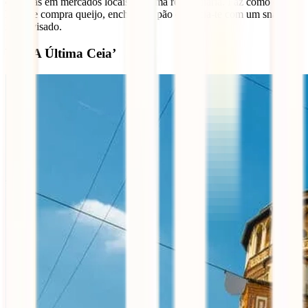
compras em mercados locais são uma rotina diária. Faz como os
locais e compra queijo, enchidos e pão e delicia-te com um snack
improvisado.
Ver ‘A Última Ceia’