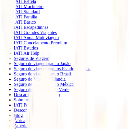
IATI Estrela
IATI Mochileiro
IATI Standard
IATI Família
IATI Básico
IATI Escapadinhas
IATI Grandes Viajantes
IATI Anual Multiviagem
IATI Cancelamento Premium
IATI Estudos
IATI Air Help
Seguros de Viagem
Seguro de viagem para o Japão
Seguro de viagem para os Estados Unidos
Seguro de viagem para o Brasil
Seguro de Viagem Tâilandia
Seguro de viagem para o México
Seguro de viagem Cabo Verde
Descarregue a nossa App
Sobre nós
IATI Partners
Desconto IATI
Blog
África
América