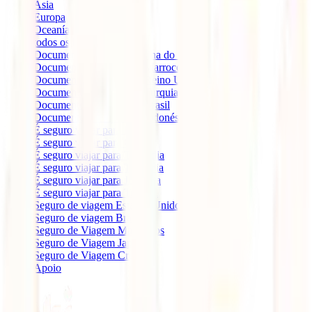
Ásia
Europa
Oceanía
todos os blogs
Documentos e requisitos Ilha do Sal
Documentos e requisitos Marrocos
Documentos e requisitos Reino Unido
Documentos e requisitos Turquia
Documentos e requisitos Brasil
Documentos e requisitos Indonésia
É seguro viajar para Egito
É seguro viajar para Cuba
É seguro viajar para Tailândia
É seguro viajar para Tanzânia
É seguro viajar para Jordânia
É seguro viajar para Turquia
Seguro de viagem Estados Unidos
Seguro de viagem Brasil
Seguro de Viagem Marruecos
Seguro de Viagem Japão
Seguro de Viagem Cruzeiro
Apoio