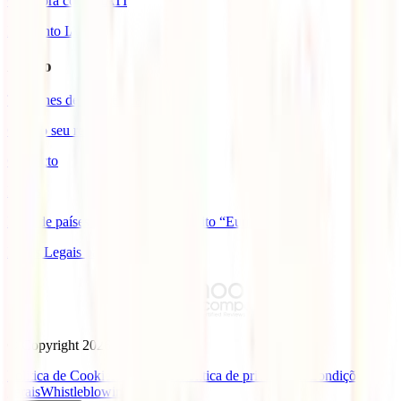
Colabora com a IATI
Desconto IATI
Apoio
Telefones de assistência
Gerir o seu reembolso
Contacto
FAQs
Lista de países com cobertura âmbito “Europa”
Bases Legais para Sorteio Açores
© Copyright
2026
IATI.
Politica de Cookies
Aviso legal
Politica de privacidade
Condições
gerais
Whistleblowing