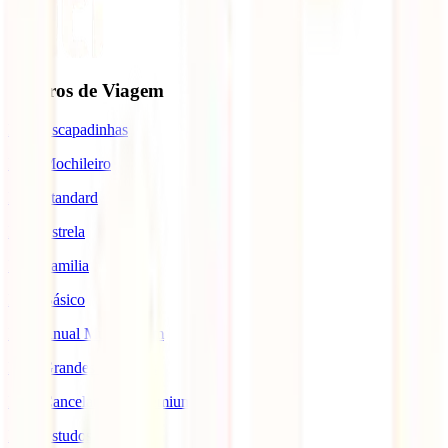
Seguros de Viagem
IATI Escapadinhas
IATI Mochileiro
IATI Standard
IATI Estrela
IATI Familia
IATI Básico
IATI Anual Multiviagem
IATI Grandes Viajantes
IATI Cancelamento Premium
IATI Estudos