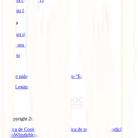
Colabora com a IATI
Desconto IATI
Apoio
Telefones de assistência
Gerir o seu reembolso
Contacto
FAQs
Lista de países com cobertura âmbito “Europa”
Bases Legais para Sorteio Açores
© Copyright
2026
IATI.
Politica de Cookies
Aviso legal
Politica de privacidade
Condições
gerais
Whistleblowing