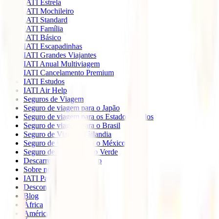
IATI Estrela
IATI Mochileiro
IATI Standard
IATI Família
IATI Básico
IATI Escapadinhas
IATI Grandes Viajantes
IATI Anual Multiviagem
IATI Cancelamento Premium
IATI Estudos
IATI Air Help
Seguros de Viagem
Seguro de viagem para o Japão
Seguro de viagem para os Estados Unidos
Seguro de viagem para o Brasil
Seguro de Viagem Tâilandia
Seguro de viagem para o México
Seguro de viagem Cabo Verde
Descarregue a nossa App
Sobre nós
IATI Partners
Desconto IATI
Blog
África
América