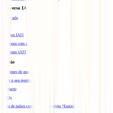
Universo IATI
Sobre nós
Blog
Prémios IATI
Colabora com a IATI
Desconto IATI
Apoio
Telefones de assistência
Gerir o seu reembolso
Contacto
FAQs
Lista de países com cobertura âmbito “Europa”