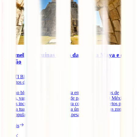
As 6 melhores ruínas maias da Riviera Maya e do
Iucatão
IATI Blog
7
minutos de leitura
Hoje, no blog da IATI, o especialista em seguros médicos de
viagem, vamos falar sobre um grande país: o México. O México é
um país incrível que está à tua espera com os braços abertos para
fazer da tua viagem uma experiência única. Uma das suas zonas
mais populares é a Riviera Maya. Apesar de [...]
Ler mais