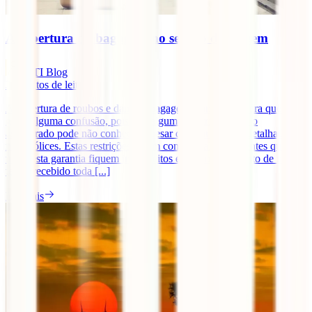
A cobertura da bagagem no seguro de viagem
IATI Blog
3
minutos de leitura
A cobertura de roubos e danos à bagagem é uma cobertura que pode
gerar alguma confusão, pois tem algumas restrições que o
assegurado pode não conhecer, apesar de estarem bem detalhadas
nas apólices. Estas restrições fazem com que alguns clientes que
usam esta garantia fiquem insatisfeitos e com o sentimento de não
terem recebido toda [...]
Ler mais