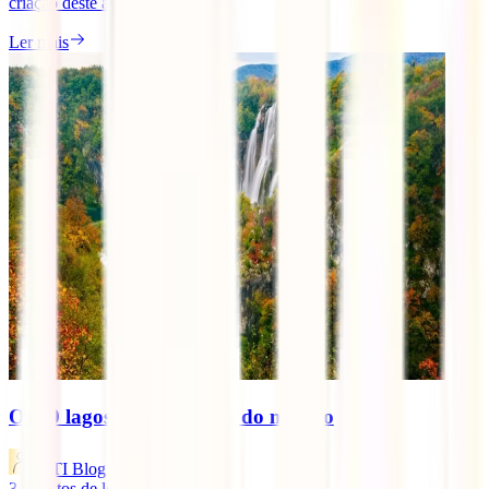
criação deste artigo, [...]
Ler mais
Os 10 lagos mais famosos do mundo
IATI Blog
3
minutos de leitura