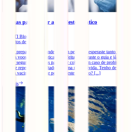
Vacinas para viajar ao Sudeste Asiático
IATI Blog
6
minutos de leitura
Estás a preparar essa grande viagem pela qual esperaste tanto tempo.
Tens os voos, a mala praticamente feita, compraste o guia e já tens o
melhor seguro de viagens para estar coberto em caso de problemas.
Mas, de repente, és assaltado por uma nova dúvida. Tenho de tomar
alguma vacina para viajar pelo Sudeste Asiático? [...]
Ler mais