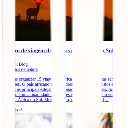
Roteiro de viagem de 15 dias pela África do Sul
IATI Blog
8
minutos de leitura
Poderias organizar 15 viagens à África do Sul e todas elas seriam
diferentes. O país africano tem atrações para todos os gostos e,
embora as principais estejam relacionadas com os animais, ficarás
surpreso com a quantidade de lugares e coisas que há para ver e
fazer na África do Sul. Mesmo assim, na IATI Seguros, [...]
Ler mais