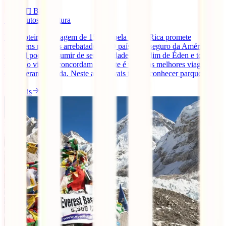
IATI Blog
12
minutos de leitura
Uma roteiro de viagem de 15 dias pela Costa Rica promete
paisagens naturais arrebatadoras. O país mais seguro da América
Central pode presumir de ser o verdadeiro Jardim de Éden e todos
os que o visitam concordam que este é uma das melhores viagens
que fizeram na vida. Neste artigo, vais ficar a conhecer parques [...]
Ler mais