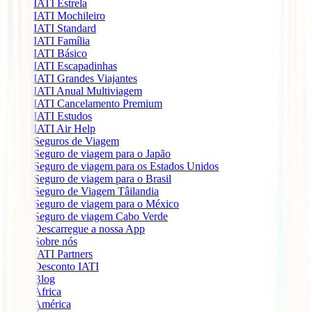
IATI Estrela
IATI Mochileiro
IATI Standard
IATI Família
IATI Básico
IATI Escapadinhas
IATI Grandes Viajantes
IATI Anual Multiviagem
IATI Cancelamento Premium
IATI Estudos
IATI Air Help
Seguros de Viagem
Seguro de viagem para o Japão
Seguro de viagem para os Estados Unidos
Seguro de viagem para o Brasil
Seguro de Viagem Tâilandia
Seguro de viagem para o México
Seguro de viagem Cabo Verde
Descarregue a nossa App
Sobre nós
IATI Partners
Desconto IATI
Blog
África
América