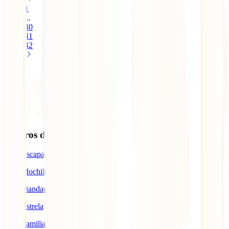
1
...
40
41
42
Seguros de Viagem
IATI Escapadinhas
IATI Mochileiro
IATI Standard
IATI Estrela
IATI Familia