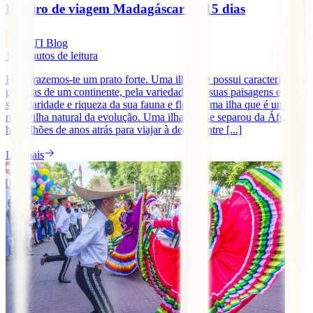
Roteiro de viagem Madagáscar de 15 dias
IATI Blog
13
minutos de leitura
Hoje trazemos-te um prato forte. Uma ilha que possui características
próprias de um continente, pela variedade das suas paisagens e pela
singularidade e riqueza da sua fauna e flora. Uma ilha que é uma
maravilha natural da evolução. Uma ilha que se separou da África
há milhões de anos atrás para viajar à deriva entre [...]
Ler mais