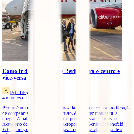
Como ir do aeroporto de Berlim para o centro e
vice-versa
IATI Blog
4
minutos de leitura
Berlim é um dos principais destinos da Europa e, com a proliferação
de companhias aéreas de baixo custo, é cada vez mais fácil lá
chegar. Atualmente, a capital alemã possui dois aeroportos: o
Aeroporto de Berlim-Tegel e o Aeroporto de Berlim-Schönefeld.
Este último, o de Schönefeld, estava a ser remodelado durante a