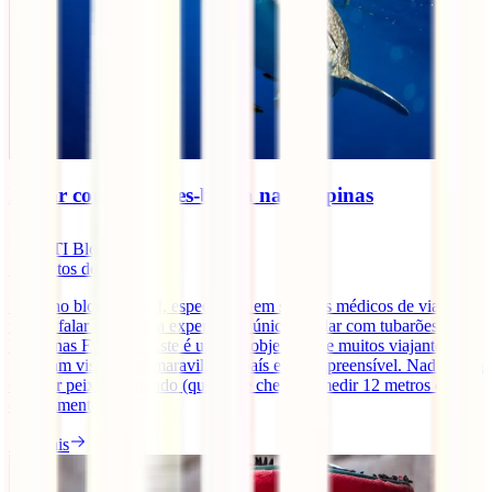
Nadar com tubarões-baleia nas Filipinas
IATI Blog
7
minutos de leitura
Hoje, no blog da IATI, especialista em seguros médicos de viagem,
vamos falar sobre uma experiência única: Nadar com tubarões-
baleia nas Filipinas. Este é um dos objetivos de muitos viajantes que
planeiam visitar este maravilhoso país e é compreensível. Nadar com
o maior peixe do mundo (que pode chegar a medir 12 metros de
comprimento!) [...]
Ler mais