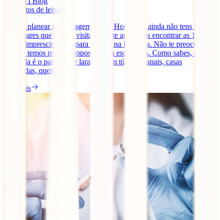
IATI Blog
6
minutos de leitura
Estás a planear a tua viagem para a Holanda e ainda não tens ideia
dos lugares que queres visitar? Neste artigo irás encontrar as 10
visitas imprescindíveis para fazeres na Holanda. Não te preocupes
porque temos muitas propostas para escolheres. Como sabes, a
Holanda é o país cor de laranja, com túlipas, canais, casas
inclinadas, queijo, [...]
Ler mais