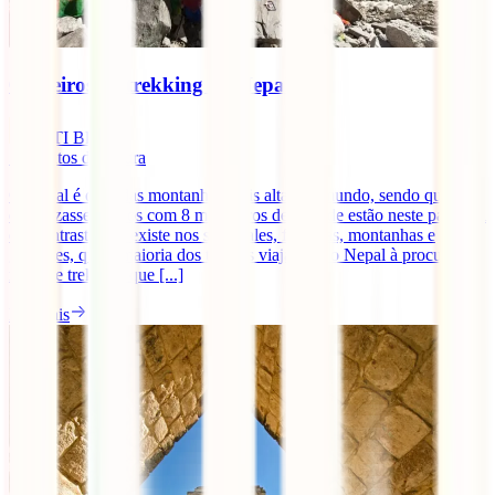
6 roteiros de trekking no Nepal
IATI Blog
5
minutos de leitura
O Nepal é o lar das montanhas mais altas do mundo, sendo que oito
dos dezasseis picos com 8 mil metros de altitude estão neste país. Tal
é o contraste que existe nos seus vales, florestas, montanhas e
glaciares, que a maioria dos turistas viaja para o Nepal à procura de
rotas de trekking que [...]
Ler mais