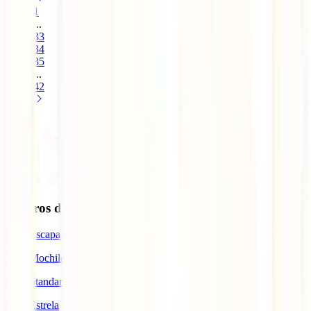
1
...
33
34
35
...
42
Seguros de Viagem
IATI Escapadinhas
IATI Mochileiro
IATI Standard
IATI Estrela