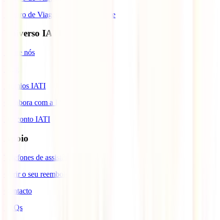
Seguro de Viagem para Cabo Verde
Universo IATI
Sobre nós
Blog
Prémios IATI
Colabora com a IATI
Desconto IATI
Apoio
Telefones de assistência
Gerir o seu reembolso
Contacto
FAQs