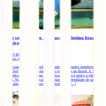
O que ver e fazer em Jericoacoara, destino brasileiro
exclusivo
IATI Blog
4
minutos de leitura
Jericoacoara, conhecida pelos habitantes e visitantes simplesmente
como "Jeri", é um dos destinos mais exclusivos do Brasil. A 300 km
de Fortaleza. Aqui as areias são brancas, a água é azul e a vida é
simples. Na verdade, o local ainda mantém a identidade de uma vila
de pescadores, onde os carros são proibidos e [...]
Ler mais