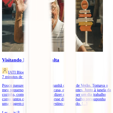
Visitando La Valetta, Malta
IATI Blog
7
minutos de leitura
Pouco passava das 7h, de uma manhã de final de Verão. Tomava o
meu pequeno almoço, na minha casa, em Abrantes. Junto à janela da
cozinha, como é hábito. Poderia dizer que iria ser um dia trabalho
como tantos outros. Mesmo que esse dia de trabalho pressuponha
uma viagem para um qualquer destino do mundo. [...]
Ler mais