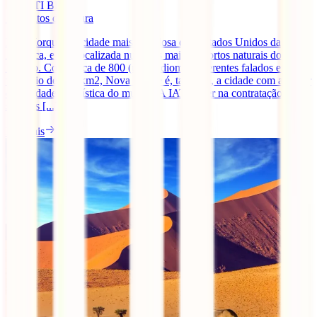
IATI Blog
5
minutos de leitura
Nova Iorque é a cidade mais populosa dos Estados Unidos da
América, e fica localizada num dos maiores portos naturais do
Mundo. Com cerca de 800 (uau!) idiomas diferentes falados em seu
território de 784 km2, Nova Iorque é, também, a cidade com a maior
diversidade linguística do mundo. A IATI, lider na contratação de
seguros [...]
Ler mais