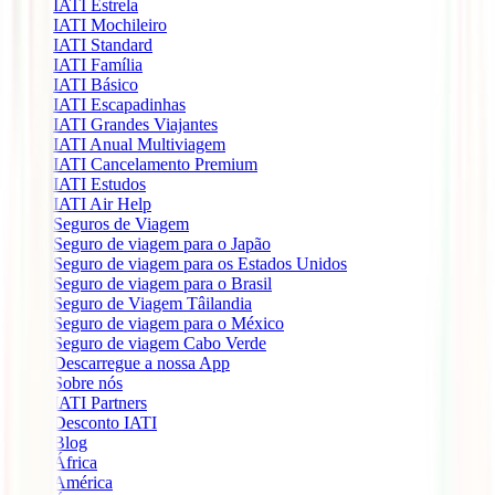
IATI Estrela
IATI Mochileiro
IATI Standard
IATI Família
IATI Básico
IATI Escapadinhas
IATI Grandes Viajantes
IATI Anual Multiviagem
IATI Cancelamento Premium
IATI Estudos
IATI Air Help
Seguros de Viagem
Seguro de viagem para o Japão
Seguro de viagem para os Estados Unidos
Seguro de viagem para o Brasil
Seguro de Viagem Tâilandia
Seguro de viagem para o México
Seguro de viagem Cabo Verde
Descarregue a nossa App
Sobre nós
IATI Partners
Desconto IATI
Blog
África
América