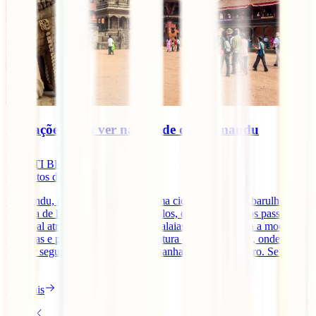
5 atrações para ver na cidade de Catmandu
IATI Blog
4
minutos de leitura
Catmandu, a capital do Nepal, é uma cidade vibrante e barulhenta.
Repleta de história, palácios e templos, que fica a poucos passos da
principal atração do Nepal: os Himalaias. A IATI coloca a mochila
às costas e parte contigo nesta aventura cheia de mística, onde o
melhor seguro de viagens te acompanha: IATI Mochileiro. Se tens
[...]
Ler mais