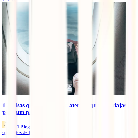
15 coisas que deves ter em atenção quando viajas
para um país novo
IATI Blog
6
minutos de leitura