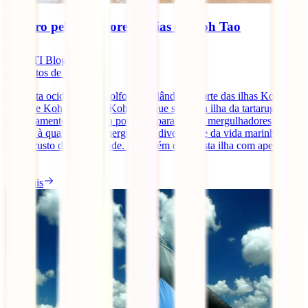
Roteiro pelas melhores praias de Koh Tao
IATI Blog
4
minutos de leitura
Na costa ocidental do Golfo da Tailândia, a norte das ilhas Koh
Samui e Koh Phangan, Koh Tao, que significa ilha da tartaruga, é
extremamente conhecida por ser o paraíso dos mergulhadores
devido à qualidade do mergulho, à diversidade da vida marinha e ao
baixo custo desta atividade. Para além disto, esta ilha com apenas
[...]
Ler mais