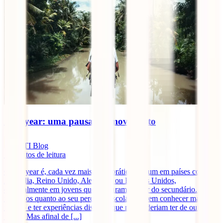
Gap year: uma pausa em movimento
IATI Blog
5
minutos de leitura
O gap year é, cada vez mais, uma prática comum em países como a
Austrália, Reino Unido, Alemanha ou Estados Unidos,
especialmente em jovens que acabaram de sair do secundário. Estão
indecisos quanto ao seu percurso escolar, querem conhecer mais
mundo e ter experiências distintas que não poderiam ter de outra
forma. Mas afinal de [...]