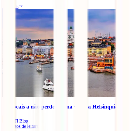
Ler mais
11 Locais a não perder numa visita a Helsínquia
IATI Blog
5
minutos de leitura