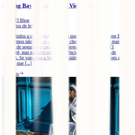
Halong Bay – Cruzeiro no Vietname
IATI Blog
5
minutos de leitura
Bem-vindos a um cruzeiro especial que vai explorar Halong Bay,
oferecemos não apenas um serviço cheio de dicas, com o mais alto
padrão de segurança com o nosso Seguro de Viagens IATI
Standard, mas também uma experiência de fotos e leitura de
viagens. Se vais para o Sudoeste Asiático, parte sempre com a
certeza que [...]
Ler mais