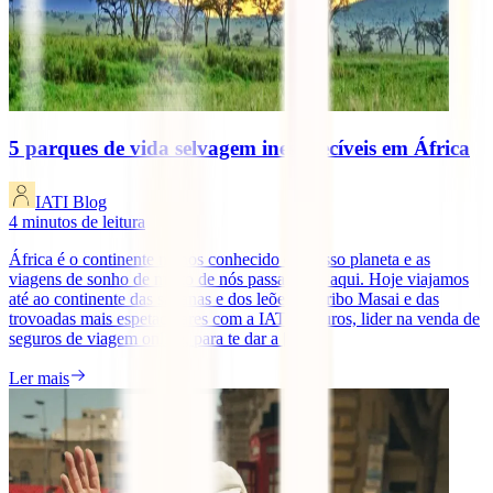
5 parques de vida selvagem inesquecíveis em África
IATI Blog
4
minutos de leitura
África é o continente menos conhecido do nosso planeta e as
viagens de sonho de muito de nós passam por aqui. Hoje viajamos
até ao continente das savanas e dos leões, da tribo Masai e das
trovoadas mais espetaculares com a IATI Seguros, lider na venda de
seguros de viagem online, para te dar a [...]
Ler mais