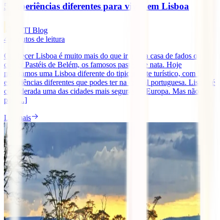
5 experiências diferentes para viver em Lisboa
IATI Blog
4
minutos de leitura
Conhecer Lisboa é muito mais do que ir a uma casa de fados ou
comer Pastéis de Belém, os famosos pastéis de nata. Hoje
mostramos uma Lisboa diferente do tipicamente turístico, com 5
experiências diferentes que podes ter na capital portuguesa. Lisboa é
considerada uma das cidades mais seguras da Europa. Mas não é
por [...]
Ler mais