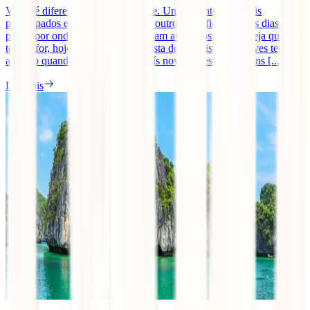
Viajar é diferente para toda a gente. Uns viajantes são mais
preocupados e planeiam mais que outros, uns ficam meros dias nos
países por onde passam, outros ficam até vários meses! Seja quanto
tempo for, hoje trazemos-te uma lista de 15 coisas que deves ter
atenção quando viajas para um país novo. Apesar de alguns [...]
Ler mais