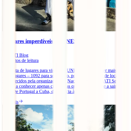
5 lugares imperdíveis da UNESCO
IATI Blog
4
minutos de leitura
Esta lista de lugares para visitar da UNESCO poderia ter mais de
1000 lugares – 1092 para ser exacto, pois é esse o total de locais
reconhecidos pela organização das Nações Unidas. A IATI Seguros
leva-te a conhecer apenas cinco, mas que vão inspirar-te a sair de
casa. De Portugal a Cuba, da Croácia à [...]
Ler mais