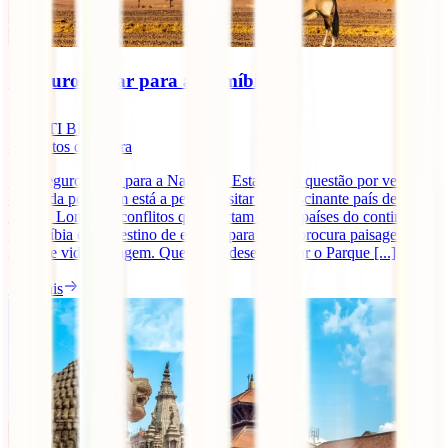
É seguro viajar para a Namíbia?
IATI Blog
4
minutos de leitura
Será seguro viajar para a Namíbia? Esta é uma questão por vezes
colocada por quem está a pensar visitar este fascinante país de
África. Longe de conflitos que afectam outros países do continente,
a Namíbia é um destino de eleição para quem procura paisagens de
sonho e vida selvagem. Quem não deseja visitar o Parque [...]
Ler mais